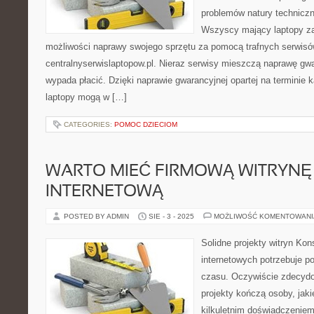
problemów natury techniczn
Wszyscy mający laptopy za
możliwości naprawy swojego sprzętu za pomocą trafnych serwisó
centralnyserwislaptopow.pl. Nieraz serwisy mieszczą naprawę gwa
wypada płacić. Dzięki naprawie gwarancyjnej opartej na terminie 
laptopy mogą w […]
CATEGORIES:
POMOC DZIECIOM
WARTO MIEĆ FIRMOWĄ WITRYNĘ
INTERNETOWĄ
POSTED BY ADMIN
SIE - 3 - 2025
MOŻLIWOŚĆ KOMENTOWAN
Solidne projekty witryn Kon
internetowych potrzebuje p
czasu. Oczywiście zdecydo
projekty kończą osoby, jak
kilkuletnim doświadczeniem