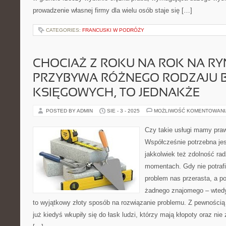
prowadzenie własnej firmy dla wielu osób staje się […]
CATEGORIES:
FRANCUSKI W PODRÓŻY
CHOCIAŻ Z ROKU NA ROK NA R
PRZYBYWA RÓŻNEGO RODZAJU B
KSIĘGOWYCH, TO JEDNAKŻE
POSTED BY ADMIN
SIE - 3 - 2025
MOŻLIWOŚĆ KOMENTOWAN
Czy takie usługi mamy praw
Współcześnie potrzebna jest
jakkolwiek też zdolność rad
momentach. Gdy nie potraf
problem nas przerasta, a p
żadnego znajomego – wtedy
to wyjątkowy złoty sposób na rozwiązanie problemu. Z pewnością
już kiedyś wkupiły się do łask ludzi, którzy mają kłopoty oraz nie