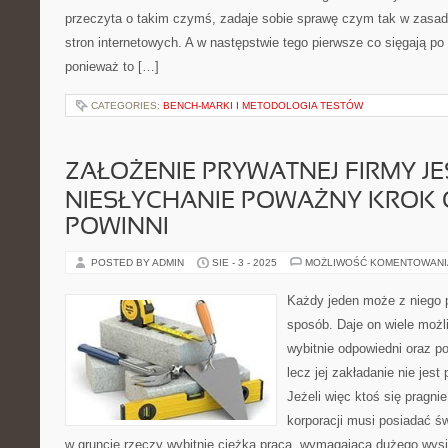
przeczyta o takim czymś, zadaje sobie sprawę czym tak w zasad
stron internetowych. A w następstwie tego pierwsze co sięgają po
ponieważ to […]
CATEGORIES:
BENCH-MARKI I METODOLOGIA TESTÓW
ZAŁOŻENIE PRYWATNEJ FIRMY JE
NIESŁYCHANIE POWAŻNY KROK
POWINNI
POSTED BY ADMIN
SIE - 3 - 2025
MOŻLIWOŚĆ KOMENTOWAN
Każdy jeden może z niego 
sposób. Daje on wiele możl
wybitnie odpowiedni oraz 
lecz jej zakładanie nie jest
Jeżeli więc ktoś się pragnie
korporacji musi posiadać ś
w gruncie rzeczy wybitnie ciężka praca, wymagająca dużego wysił