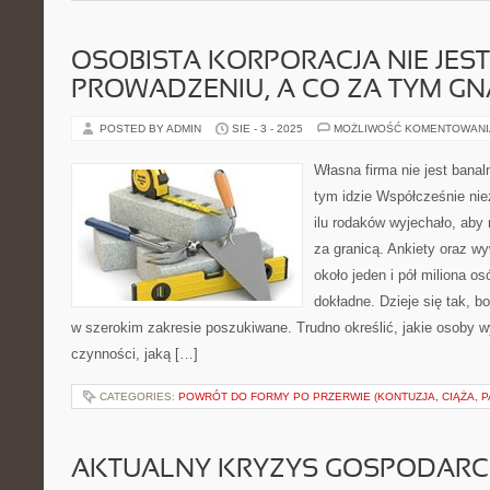
OSOBISTA KORPORACJA NIE JES
PROWADZENIU, A CO ZA TYM GN
POSTED BY ADMIN
SIE - 3 - 2025
MOŻLIWOŚĆ KOMENTOWAN
Własna firma nie jest bana
tym idzie Współcześnie nie
ilu rodaków wyjechało, aby
za granicą. Ankiety oraz w
około jeden i pół miliona os
dokładne. Dzieje się tak, bo
w szerokim zakresie poszukiwane. Trudno określić, jakie osoby w
czynności, jaką […]
CATEGORIES:
POWRÓT DO FORMY PO PRZERWIE (KONTUZJA, CIĄŻA, PA
AKTUALNY KRYZYS GOSPODARCZ