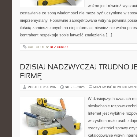
ważne jest również wyczuci
zestawienie ze sobą wiadomości nie może być uczynione w spos
nieprzemyślany. Poprawnie zaprojektowana witryna powinna posi
ilością zamieszczonych na niej informacji również nie wolno prze
kontrahent respektuje sobie łatwość znalezienia […]
CATEGORIES:
BEZ CUKRU
DZISIAJ NADZWYCZAJ TRUDNO J
FIRMĘ
POSTED BY ADMIN
SIE - 3 - 2025
MOŻLIWOŚĆ KOMENTOWAN
W dzisiejszych czasach mim
niesłychanie rozpowszechn
Internet jest wybitnie rozp
wszystkim mało osób zdaje 
rzeczywistości sprawę czym
katalogowanie witryn inter