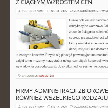
Z CIĄGŁYM WZROSTEM CEN
POSTED BY ADMIN
SIE - 3 - 2025
MOŻLIWOŚĆ KOMENTOWAN
Prawo polskie jest niedosko
windykacyjne warszawa Jak
zlecenie ściągania należnoś
szeregu przypadków jest w
Firmy windykacyjne warsza
danej instytucji nie dostar
to żadnych kosztów. Przyda się pieczęć prewencyjna lub monitorin
dzięki temu możemy korzystać z usług rozmaitych korporacji win
wywiadownia gospodarcza aż do skutku, jednocześnie nie ponos
CATEGORIES:
KOSMETYKI
FIRMY ADMINISTRACJI ZBIOROWE
RÓWNIEŻ WSZELKIEGO RODZAJU
POSTED BY ADMIN
SIE - 3 - 2025
MOŻLIWOŚĆ KOMENTOWAN