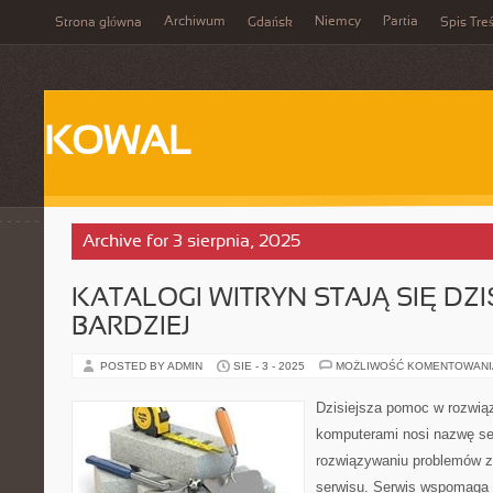
Archiwum
Niemcy
Partia
Strona główna
Gdańsk
Spis Treś
KOWAL
Archive for 3 sierpnia, 2025
KATALOGI WITRYN STAJĄ SIĘ DZ
BARDZIEJ
POSTED BY ADMIN
SIE - 3 - 2025
MOŻLIWOŚĆ KOMENTOWAN
Dzisiejsza pomoc w rozwią
komputerami nosi nazwę se
rozwiązywaniu problemów z
serwisu. Serwis wspomaga