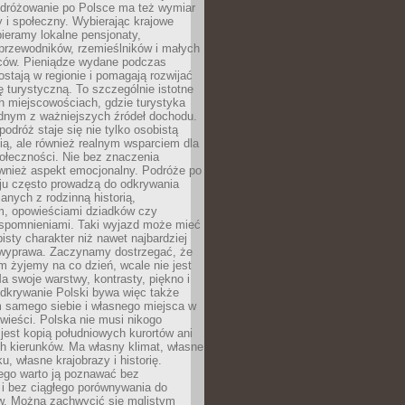
Podróżowanie po Polsce ma też wymiar
 i społeczny. Wybierając krajowe
pieramy lokalne pensjonaty,
 przewodników, rzemieślników i małych
rców. Pieniądze wydane podczas
stają w regionie i pomagają rozwijać
tę turystyczną. To szczególnie istotne
h miejscowościach, gdzie turystyka
dnym z ważniejszych źródeł dochodu.
podróż staje się nie tylko osobistą
ą, ale również realnym wsparciem dla
ołeczności. Nie bez znaczenia
ównież aspekt emocjonalny. Podróże po
ju często prowadzą do odkrywania
anych z rodzinną historią,
m, opowieściami dziadków czy
spomnieniami. Taki wyjazd może mieć
bisty charakter niż nawet najbardziej
wyprawa. Zaczynamy dostrzegać, że
ym żyjemy na co dzień, wcale nie jest
a swoje warstwy, kontrasty, piękno i
Odkrywanie Polski bywa więc także
 samego siebie i własnego miejsca w
wieści. Polska nie musi nikogo
jest kopią południowych kurortów ani
h kierunków. Ma własny klimat, własne
u, własne krajobrazy i historię.
ego warto ją poznawać bez
i bez ciągłego porównywania do
ów. Można zachwycić się mglistym