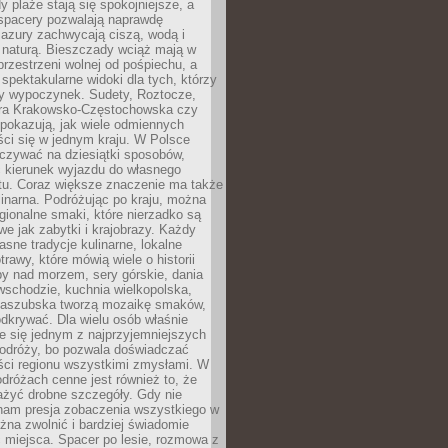
 plaże stają się spokojniejsze, a
spacery pozwalają naprawdę
azury zachwycają ciszą, wodą i
 naturą. Bieszczady wciąż mają w
przestrzeni wolnej od pośpiechu, a
ą spektakularne widoki dla tych, którzy
ny wypoczynek. Sudety, Roztocze,
ura Krakowsko-Częstochowska czy
pokazują, jak wiele odmiennych
ci się w jednym kraju. W Polsce
zywać na dziesiątki sposobów,
 kierunek wyjazdu do własnego
u. Coraz większe znaczenie ma także
linarna. Podróżując po kraju, można
ionalne smaki, które nierzadko są
we jak zabytki i krajobrazy. Każdy
asne tradycje kulinarne, lokalne
trawy, które mówią wiele o historii
y nad morzem, sery górskie, dania
wschodzie, kuchnia wielkopolska,
kaszubska tworzą mozaikę smaków,
odkrywać. Dla wielu osób właśnie
je się jednym z najprzyjemniejszych
odróży, bo pozwala doświadczać
ści regionu wszystkimi zmysłami. W
dróżach cenne jest również to, że
ażyć drobne szczegóły. Gdy nie
nam presja zobaczenia wszystkiego w
ożna zwolnić i bardziej świadomie
 miejsca. Spacer po lesie, rozmowa z