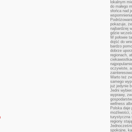
lokalnym mi
do małego 
słońca nad j
wspomnienia 
Podróżowani
pokazuje, ż
najbardziej 
gdzie wcześn
W połowie tak
dojść do wn
bardzo pomoc
dobrze upo
regionach, a
ciekawostka
najpopularni
oczywiste, a
zainteresowa
Warto też z
samego wypo
już jedynie 
Jedni wybier
wyprawy, zw
gospodarstw
wellness al
Polska daje
możliwości, a
turystyczna 
u
regiony staj
Jednocześni
spokojne, k