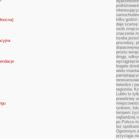
wyprzedzeni
podróżowania
interesując
samochodem,
kilku godzin
łnocna)
daje szansę
osób zmęczo
znaczenie ma
trzeba prze
acyjna
procedury, p
dopasowywać
prostu wsiąś
drogę, odkry
wyciągnięcie
mendacje
bogate dzied
wielu miast
pamiętający
renesansowe
twierdze i pa
regionów. K
Lublin to tyl
prawdziwy ur
ngu
miejscowośc
rynkiem, lok
tempem życia
najbardziej 
po Polsce m
też spotkani
Ogromnym at
przyciąga ni