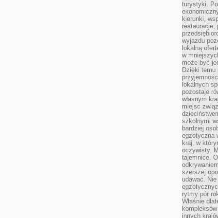
turystyki. 
ekonomiczny
kierunki, ws
restauracje,
przedsiębio
wyjazdu pozo
lokalną ofer
w mniejszyc
może być je
Dzięki temu 
przyjemności
lokalnych sp
pozostaje r
własnym kra
miejsc związ
dzieciństwe
szkolnymi w
bardziej oso
egzotyczna 
kraj, w któr
oczywisty. M
tajemnice. 
odkrywaniem
szerszej opo
udawać. Nie 
egzotycznyc
rytmy pór rok
Właśnie dlat
kompleksów 
innych kraj