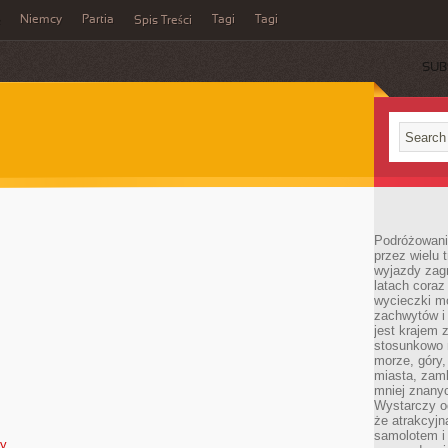
Niemcy
Partia
Tagi
Tagi
Spis Treści
SUB
Podróżowanie
przez wielu 
wyjazdy zag
latach coraz
wycieczki mo
zachwytów i
jest krajem
stosunkowo n
morze, góry, 
miasta, zamk
mniej znanyc
Wystarczy od
że atrakcyj
samolotem i
dy