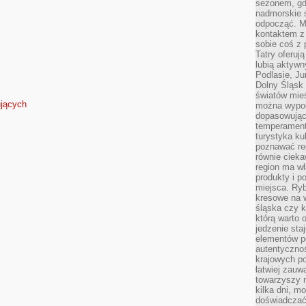
sezonem, gdy
nadmorskie 
odpocząć. M
kontaktem z
sobie coś z 
Tatry oferuj
lubią aktyw
Podlasie, J
Dolny Śląsk 
światów mieś
ujących
można wypoc
dopasowując
temperament
turystyka ku
poznawać reg
równie cieka
region ma wł
produkty i po
miejsca. Ryb
kresowe na 
śląska czy 
którą warto 
jedzenie sta
elementów p
autentyczno
krajowych po
łatwiej zauw
towarzyszy 
kilka dni, m
doświadczać