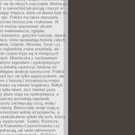
 się do obcych zwyczajów. Można po
ć w samochód lub pociąg i ruszyć w
wając miejsca, które od dawna były na
 ręki. Polska ma także niezwykle
zictwo historyczne i kulturowe. W
ach można spacerować ulicami
mi średniowiecze, oglądać
 kamienice, gotyckie kościoły, dawne
łace, które opowiadają historię całych
raków, Gdańsk, Wrocław, Toruń czy
ko najbardziej znane przykłady, ale
ok często kryje się w mniejszych
iach. Miasteczka z zachowanym
alnymi legendami i spokojniejszym
 potrafią zauroczyć bardziej niż
oblegane atrakcje turystyczne. Podróż
oże być nie tylko wypoczynkiem, ale
em z historią i tożsamością miejsc.
utem są również krajobrazy. Bałtyk
e tylko latem, lecz również poza
 plaże stają się spokojniejsze, a
spacery pozwalają naprawdę
azury zachwycają ciszą, wodą i
 naturą. Bieszczady wciąż mają w
przestrzeni wolnej od pośpiechu, a
ą spektakularne widoki dla tych, którzy
ny wypoczynek. Sudety, Roztocze,
ura Krakowsko-Częstochowska czy
pokazują, jak wiele odmiennych
ci się w jednym kraju. W Polsce