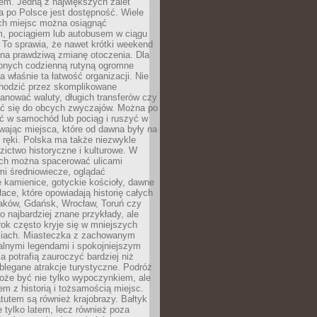
em. Jedną z największych zalet
 po Polsce jest dostępność. Wiele
ych miejsc można osiągnąć
 pociągiem lub autobusem w ciągu
. To sprawia, że nawet krótki weekend
 na prawdziwą zmianę otoczenia. Dla
nych codzienną rutyną ogromne
 właśnie ta łatwość organizacji. Nie
chodzić przez skomplikowane
lanować waluty, długich transferów czy
 się do obcych zwyczajów. Można po
ć w samochód lub pociąg i ruszyć w
wając miejsca, które od dawna były na
 ręki. Polska ma także niezwykle
zictwo historyczne i kulturowe. W
ach można spacerować ulicami
mi średniowiecze, oglądać
 kamienice, gotyckie kościoły, dawne
łace, które opowiadają historię całych
raków, Gdańsk, Wrocław, Toruń czy
ko najbardziej znane przykłady, ale
ok często kryje się w mniejszych
iach. Miasteczka z zachowanym
alnymi legendami i spokojniejszym
 potrafią zauroczyć bardziej niż
oblegane atrakcje turystyczne. Podróż
oże być nie tylko wypoczynkiem, ale
em z historią i tożsamością miejsc.
utem są również krajobrazy. Bałtyk
e tylko latem, lecz również poza