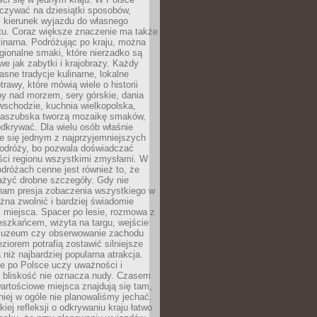
zywać na dziesiątki sposobów,
 kierunek wyjazdu do własnego
u. Coraz większe znaczenie ma także
linarna. Podróżując po kraju, można
ionalne smaki, które nierzadko są
we jak zabytki i krajobrazy. Każdy
asne tradycje kulinarne, lokalne
trawy, które mówią wiele o historii
y nad morzem, sery górskie, dania
wschodzie, kuchnia wielkopolska,
kaszubska tworzą mozaikę smaków,
odkrywać. Dla wielu osób właśnie
je się jednym z najprzyjemniejszych
odróży, bo pozwala doświadczać
ści regionu wszystkimi zmysłami. W
dróżach cenne jest również to, że
ażyć drobne szczegóły. Gdy nie
nam presja zobaczenia wszystkiego w
ożna zwolnić i bardziej świadomie
 miejsca. Spacer po lesie, rozmowa z
eszkańcem, wizyta na targu, wejście
muzeum czy obserwowanie zachodu
eziorem potrafią zostawić silniejsze
niż najbardziej popularna atrakcja.
e po Polsce uczy uważności i
e bliskość nie oznacza nudy. Czasem
wartościowe miejsca znajdują się tam,
iej w ogóle nie planowaliśmy jechać.
iej refleksji o odkrywaniu kraju łatwo