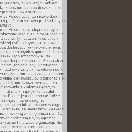
ad jeziorem, brukowanym rynkiem
ta, zapachem lasu po deszczu albo
iego szlaku poza sezonem.
e po Polsce uczy, że niezwykłość
bliżej, niż nam się wydaje. Trzeba tylko
auważyć.
 po Polsce przez długi czas było
traktowane jako mniej ekscytujące niż
raniczne. Tymczasem w ostatnich
 więcej osób odkrywa, że krajowe
gą dostarczyć równie wielu emocji,
 niezapomnianych wspomnień. Polska
 zaskakująco różnorodnym. Na
iewielkiej przestrzeni można znaleźć
jeziora, rozległe lasy, historyczne
i, uzdrowiska, parki narodowe i setki
h miejsc, które zachwycają klimatem.
robina ciekawości, by przekonać się,
na podróż nie zawsze wymaga lotu
 planowania z wielomiesięcznym
em. Jedną z największych zalet
 po Polsce jest dostępność. Wiele
ych miejsc można osiągnąć
 pociągiem lub autobusem w ciągu
. To sprawia, że nawet krótki weekend
 na prawdziwą zmianę otoczenia. Dla
nych codzienną rutyną ogromne
 właśnie ta łatwość organizacji. Nie
chodzić przez skomplikowane
lanować waluty, długich transferów czy