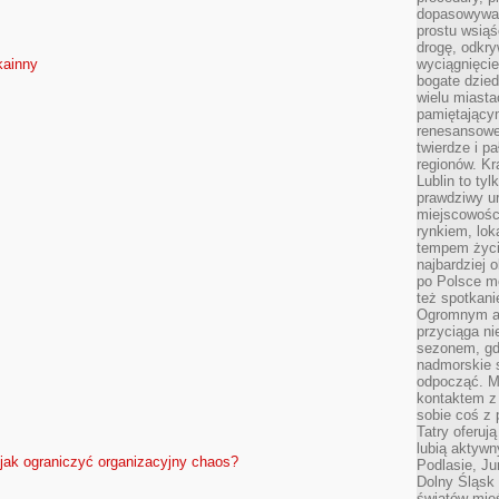
dopasowywać
prostu wsiąś
drogę, odkry
kainny
wyciągnięcie
bogate dzied
wielu miast
pamiętający
renesansowe
twierdze i pa
regionów. K
Lublin to tyl
prawdziwy ur
miejscowośc
rynkiem, lok
tempem życia
najbardziej 
po Polsce m
też spotkani
Ogromnym at
przyciąga ni
sezonem, gdy
nadmorskie 
odpocząć. M
kontaktem z
sobie coś z 
Tatry oferuj
lubią aktyw
jak ograniczyć organizacyjny chaos?
Podlasie, J
Dolny Śląsk 
światów mieś