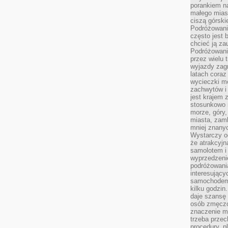
porankiem n
małego mias
ciszą górsk
Podróżowani
często jest 
chcieć ją z
Podróżowanie
przez wielu 
wyjazdy zag
latach coraz
wycieczki mo
zachwytów i
jest krajem
stosunkowo n
morze, góry, 
miasta, zamk
mniej znanyc
Wystarczy od
że atrakcyj
samolotem i
wyprzedzeni
podróżowania
interesując
samochodem,
kilku godzin
daje szansę
osób zmęczo
znaczenie ma
trzeba prze
procedury, p