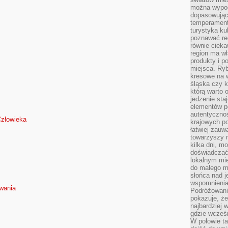
można wypoc
dopasowując
temperament
turystyka ku
poznawać reg
równie cieka
region ma wł
produkty i po
miejsca. Ryb
kresowe na 
śląska czy 
którą warto 
jedzenie sta
elementów p
autentyczno
Człowieka
krajowych po
łatwiej zauw
towarzyszy 
kilka dni, m
doświadczać
lokalnym mi
do małego 
słońca nad j
wspomnienia 
wania
Podróżowani
pokazuje, ż
najbardziej 
gdzie wcześn
W połowie tak