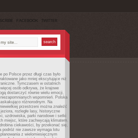
SCRIBE
FACEBOOK
TWITTER
 po Polsce przez długi czas było
traktowane jako mniej ekscytujące niż
raniczne. Tymczasem w ostatnich
 więcej osób odkrywa, że krajowe
gą dostarczyć równie wielu emocji,
 niezapomnianych wspomnień. Polska
 zaskakująco różnorodnym. Na
iewielkiej przestrzeni można znaleźć
jeziora, rozległe lasy, historyczne
i, uzdrowiska, parki narodowe i setki
h miejsc, które zachwycają klimatem.
robina ciekawości, by przekonać się,
na podróż nie zawsze wymaga lotu
 planowania z wielomiesięcznym