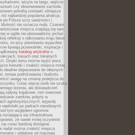
eszkańcem, wizyta na targu, wejście
muzeum czy obserwowanie zachodu
eziorem potrafią zostawić silniejsze
niż najbardziej popularna atrakcja.
e po Polsce uczy uważności i
e bliskość nie oznacza nudy. Czasem
wartościowe miejsca znajdują się tam,
iej w ogóle nie planowaliśmy jechać.
iej refleksji o odkrywaniu kraju łatwo
iosku, że przy planowaniu wyjazdów
ne bywają przewodniki, inspiracje i
rządkowany
katalog artykułów
o
trakcjach, trasach oraz lokalnych
ch. Dzięki temu można wyjść poza
ejsze kierunki i znaleźć miejsca mniej
le idealnie dopasowane do własnych
ń, tempa podróżowania i budżetu.
wrócić uwagę na zmianę podejścia do
czynku. Coraz więcej osób nie szuka
biernego leżenia, ale doświadczeń.
ają spływy kajakowe, inni rowerowe
iedzanie zamków, pobyty w
ach agroturystycznych, wyjazdy
bo wędrówki po parkach narodowych.
 pod tym względem ogromne
 rozwijająca się infrastruktura
sprawia, że nawet mniej oczywiste
ą się coraz bardziej dostępne.
e nadal można znaleźć miejsca
ameralne i oddalone od masowej