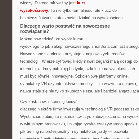
wiedzy. Dlatego tak ważny jest
kurs
wysokościowy
. To nie tylko formalność, ale klucz do
bezpieczeństwa i skuteczności działań na wysokościach.
Dlaczego warto postawić na nowoczesne
rozwiązania?
Można powiedzieć, że wybór kursu
wysokiego to jak zakup nowoczesnego smartfona zamiast stareg
Nowoczesne szkolenia korzystają z najnowszych trendów i
technologii. W erze cyfrowej, kiedy nawet zegarki mają dostęp do
internetu, a drony patrolują budynki, szkolenie na wysokościach
musi być równie innowacyjne. Szkoleniowe platformy online,
symulatory VR czy interaktywne moduły — to wszystko sprawia, 
nauka staje się nie tylko skuteczniejsza, ale i bardziej angażująca
Czy zastanawialiście się kiedyś,
dlaczego niektóre firmy inwestują w technologie VR podczas szko
Wyobraźcie sobie, że możecie ćwiczyć zabezpieczenia na wysok
w wirtualnym środowisku, unikając ryzyka rzeczywistego upadku.
jak trening na profesjonalnym symulatorze jazdy — pozwala
przećwiczyć najtrudniejsze scenariusze bez żadnego ryzyka.