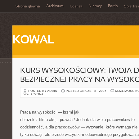
Archiwum
Niemcy
Partia
Strona główna
Gdańsk
Spis Treś
KOWAL
KURS WYSOKOŚCIOWY: TWOJA 
BEZPIECZNEJ PRACY NA WYSOK
POSTED BY ADMIN
POSTED ON CZE - 8 - 2025
MOŻLIWOŚĆ K
WYŁĄCZONA
Praca na wysokości — brzmi jak
obrazek z filmu akcji, prawda? Jednak dla wielu pracowników to
codzienność, a dla pracodawców — wyzwanie, które wymaga nie
tylko odwagi, ale przede wszystkim odpowiedniego przygotowania 