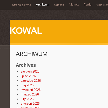
Archiwum
Niemcy
Partia
Strona główna
Gdańsk
Spis Treś
KOWAL
ARCHIWUM
Archives
sierpień 2026
lipiec 2026
czerwiec 2026
maj 2026
kwiecień 2026
marzec 2026
luty 2026
styczeń 2026