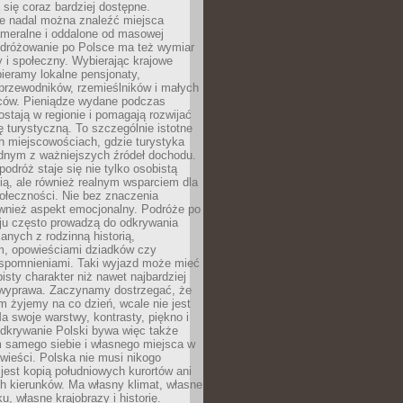
ą się coraz bardziej dostępne.
e nadal można znaleźć miejsca
ameralne i oddalone od masowej
Podróżowanie po Polsce ma też wymiar
 i społeczny. Wybierając krajowe
pieramy lokalne pensjonaty,
 przewodników, rzemieślników i małych
rców. Pieniądze wydane podczas
stają w regionie i pomagają rozwijać
tę turystyczną. To szczególnie istotne
h miejscowościach, gdzie turystyka
dnym z ważniejszych źródeł dochodu.
podróż staje się nie tylko osobistą
ą, ale również realnym wsparciem dla
ołeczności. Nie bez znaczenia
ównież aspekt emocjonalny. Podróże po
ju często prowadzą do odkrywania
anych z rodzinną historią,
m, opowieściami dziadków czy
spomnieniami. Taki wyjazd może mieć
bisty charakter niż nawet najbardziej
wyprawa. Zaczynamy dostrzegać, że
ym żyjemy na co dzień, wcale nie jest
a swoje warstwy, kontrasty, piękno i
Odkrywanie Polski bywa więc także
 samego siebie i własnego miejsca w
wieści. Polska nie musi nikogo
jest kopią południowych kurortów ani
h kierunków. Ma własny klimat, własne
u, własne krajobrazy i historię.