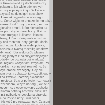
ura Krakowsko-Częstochowska czy
pokazują, jak wiele odmiennych
ci się w jednym kraju. W Polsce
zywać na dziesiątki sposobów,
 kierunek wyjazdu do własnego
u. Coraz większe znaczenie ma także
linarna. Podróżując po kraju, można
ionalne smaki, które nierzadko są
we jak zabytki i krajobrazy. Każdy
asne tradycje kulinarne, lokalne
trawy, które mówią wiele o historii
y nad morzem, sery górskie, dania
wschodzie, kuchnia wielkopolska,
kaszubska tworzą mozaikę smaków,
odkrywać. Dla wielu osób właśnie
je się jednym z najprzyjemniejszych
odróży, bo pozwala doświadczać
ści regionu wszystkimi zmysłami. W
dróżach cenne jest również to, że
ażyć drobne szczegóły. Gdy nie
nam presja zobaczenia wszystkiego w
ożna zwolnić i bardziej świadomie
 miejsca. Spacer po lesie, rozmowa z
eszkańcem, wizyta na targu, wejście
muzeum czy obserwowanie zachodu
eziorem potrafią zostawić silniejsze
niż najbardziej popularna atrakcja.
e po Polsce uczy uważności i
e bliskość nie oznacza nudy. Czasem