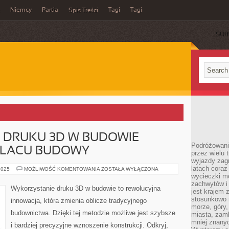
Niemcy
Partia
Tagi
Tagi
Spis Treści
SUB
DRUKU 3D W BUDOWIE –
Podróżowanie
PLACU BUDOWY
przez wielu 
wyjazdy zag
latach coraz
WYKORZYSTANIE
2025
MOŻLIWOŚĆ KOMENTOWANIA
ZOSTAŁA WYŁĄCZONA
DRUKU
wycieczki mo
3D
zachwytów i
W
Wykorzystanie druku 3D w budowie to rewolucyjna
jest krajem
BUDOWIE
–
stosunkowo n
innowacja, która zmienia oblicze tradycyjnego
INNOWACJE
morze, góry, 
NA
budownictwa. Dzięki tej metodzie możliwe jest szybsze
PLACU
miasta, zamk
BUDOWY
mniej znanyc
i bardziej precyzyjne wznoszenie konstrukcji. Odkryj,