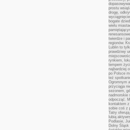
dopasowywać
prostu wsiąś
drogę, odkry
wyciągnięcie
bogate dzied
wielu miast
pamiętający
renesansowe
twierdze i pa
regionów. K
Lublin to tyl
prawdziwy ur
miejscowośc
rynkiem, lok
tempem życia
najbardziej 
po Polsce m
też spotkani
Ogromnym at
przyciąga ni
sezonem, gdy
nadmorskie 
odpocząć. M
kontaktem z
sobie coś z 
Tatry oferuj
lubią aktyw
Podlasie, J
Dolny Śląsk 
światów mieś