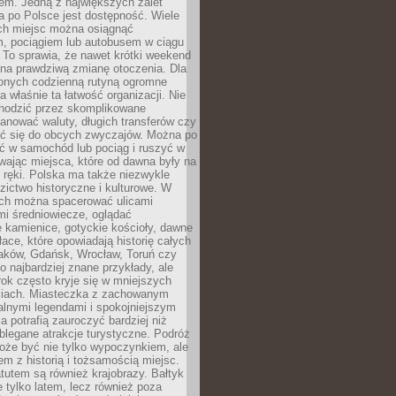
em. Jedną z największych zalet
 po Polsce jest dostępność. Wiele
ych miejsc można osiągnąć
 pociągiem lub autobusem w ciągu
. To sprawia, że nawet krótki weekend
 na prawdziwą zmianę otoczenia. Dla
nych codzienną rutyną ogromne
 właśnie ta łatwość organizacji. Nie
chodzić przez skomplikowane
lanować waluty, długich transferów czy
 się do obcych zwyczajów. Można po
ć w samochód lub pociąg i ruszyć w
wając miejsca, które od dawna były na
 ręki. Polska ma także niezwykle
zictwo historyczne i kulturowe. W
ach można spacerować ulicami
mi średniowiecze, oglądać
 kamienice, gotyckie kościoły, dawne
łace, które opowiadają historię całych
raków, Gdańsk, Wrocław, Toruń czy
ko najbardziej znane przykłady, ale
ok często kryje się w mniejszych
iach. Miasteczka z zachowanym
alnymi legendami i spokojniejszym
 potrafią zauroczyć bardziej niż
oblegane atrakcje turystyczne. Podróż
oże być nie tylko wypoczynkiem, ale
em z historią i tożsamością miejsc.
utem są również krajobrazy. Bałtyk
e tylko latem, lecz również poza