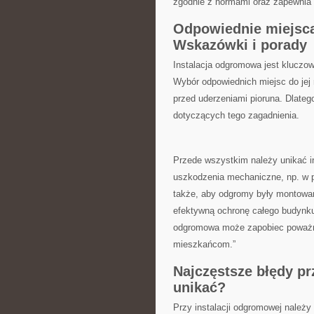
zgodnie z normami oraz zapewnia
Odpowiednie miejsca 
Wskazówki i porady
Instalacja ‌odgromowa jest klucz
Wybór ‍odpowiednich miejsc​ do je
przed uderzeniami pioruna.‌ Dlateg
dotyczących tego zagadnienia.
Przede wszystkim należy unikać i
uszkodzenia⁢ mechaniczne, np. w ⁣p
także,⁣ aby odgromy były montowan
efektywną ochronę całego budynku.
odgromowa może ‌zapobiec poważn
mieszkańcom.”
Najczęstsze błędy⁤ p
unikać?
Przy instalacji odgromowej należy 