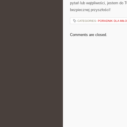
pytań lub‍ wątpliwości, jestem do T
bezpiecznej przyszłości!
CATEGORIES:
PORADNIK DLA MIŁ
Comments are closed.