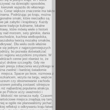
zywać na dziesiątki sposobów,
 kierunek wyjazdu do własnego
u. Coraz większe znaczenie ma także
linarna. Podróżując po kraju, można
ionalne smaki, które nierzadko są
we jak zabytki i krajobrazy. Każdy
asne tradycje kulinarne, lokalne
trawy, które mówią wiele o historii
y nad morzem, sery górskie, dania
wschodzie, kuchnia wielkopolska,
kaszubska tworzą mozaikę smaków,
odkrywać. Dla wielu osób właśnie
je się jednym z najprzyjemniejszych
odróży, bo pozwala doświadczać
ści regionu wszystkimi zmysłami. W
dróżach cenne jest również to, że
ażyć drobne szczegóły. Gdy nie
nam presja zobaczenia wszystkiego w
ożna zwolnić i bardziej świadomie
 miejsca. Spacer po lesie, rozmowa z
eszkańcem, wizyta na targu, wejście
muzeum czy obserwowanie zachodu
eziorem potrafią zostawić silniejsze
niż najbardziej popularna atrakcja.
e po Polsce uczy uważności i
e bliskość nie oznacza nudy. Czasem
wartościowe miejsca znajdują się tam,
iej w ogóle nie planowaliśmy jechać.
iej refleksji o odkrywaniu kraju łatwo