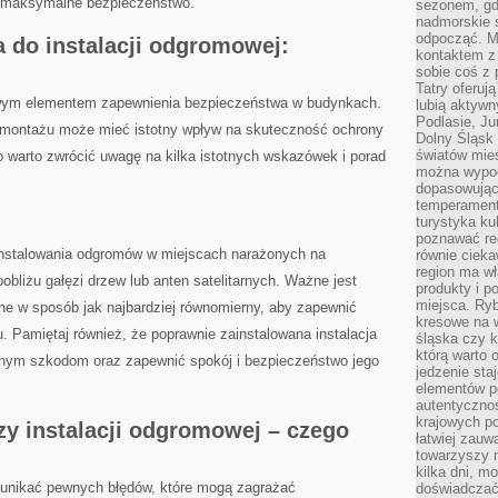
 maksymalne​ bezpieczeństwo.
sezonem, gdy
nadmorskie 
odpocząć. M
do instalacji‍ odgromowej:
kontaktem z
sobie coś z 
Tatry oferuj
owym elementem zapewnienia ⁣bezpieczeństwa w budynkach.
lubią aktyw
Podlasie, J
j montażu może ⁤mieć istotny wpływ ​na skuteczność ochrony
Dolny Śląsk 
światów mieś
o ‌warto zwrócić uwagę na kilka istotnych wskazówek i porad‌
można wypoc
dopasowując
temperament
turystyka ku
poznawać reg
nstalowania ⁤odgromów w​ miejscach narażonych na⁤
równie cieka
region ma wł
obliżu gałęzi drzew lub anten satelitarnych. Ważne​ jest
produkty i po
miejsca. Ryb
e​ w sposób jak najbardziej równomierny, aby zapewnić⁤
kresowe na 
 Pamiętaj ‍również, że poprawnie zainstalowana instalacja
śląska czy 
którą warto 
ym szkodom oraz zapewnić ‌spokój i ‍bezpieczeństwo jego
jedzenie sta
elementów p
autentyczno
krajowych po
rzy instalacji odgromowej – czego
łatwiej zauw
towarzyszy 
kilka dni, m
unikać ​pewnych błędów,‍ które⁣ mogą zagrażać
doświadczać