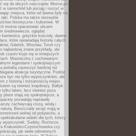
 się do obcych zwyczajów. Można po
ć w samochód lub pociąg i ruszyć w
wając miejsca, które od dawna były na
 ręki. Polska ma także niezwykle
zictwo historyczne i kulturowe. W
ach można spacerować ulicami
mi średniowiecze, oglądać
 kamienice, gotyckie kościoły, dawne
łace, które opowiadają historię całych
raków, Gdańsk, Wrocław, Toruń czy
ko najbardziej znane przykłady, ale
ok często kryje się w mniejszych
iach. Miasteczka z zachowanym
alnymi legendami i spokojniejszym
 potrafią zauroczyć bardziej niż
oblegane atrakcje turystyczne. Podróż
oże być nie tylko wypoczynkiem, ale
em z historią i tożsamością miejsc.
utem są również krajobrazy. Bałtyk
e tylko latem, lecz również poza
 plaże stają się spokojniejsze, a
spacery pozwalają naprawdę
azury zachwycają ciszą, wodą i
 naturą. Bieszczady wciąż mają w
przestrzeni wolnej od pośpiechu, a
ą spektakularne widoki dla tych, którzy
ny wypoczynek. Sudety, Roztocze,
ura Krakowsko-Częstochowska czy
pokazują, jak wiele odmiennych
ci się w jednym kraju. W Polsce