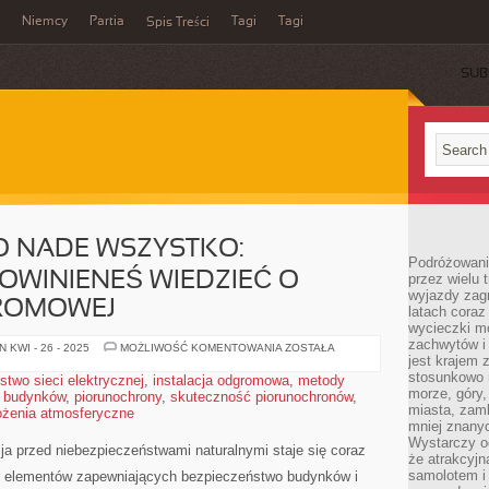
Niemcy
Partia
Tagi
Tagi
Spis Treści
SUB
O NADE WSZYSTKO:
Podróżowanie
OWINIENEŚ WIEDZIEĆ O
przez wielu 
wyjazdy zag
GROMOWEJ
latach coraz
wycieczki mo
zachwytów i
BEZPIECZEŃSTWO
 KWI - 26 - 2025
MOŻLIWOŚĆ KOMENTOWANIA
ZOSTAŁA
NADE
jest krajem
WSZYSTKO:
stosunkowo n
two sieci elektrycznej
,
instalacja odgromowa
,
metody
WSZYSTKO,
morze, góry, 
 budynków
,
piorunochrony
,
skuteczność piorunochronów
CO
,
POWINIENEŚ
miasta, zamk
ożenia atmosferyczne
WIEDZIEĆ
mniej znanyc
O
Wystarczy od
INSTALACJI
ja przed niebezpieczeństwami naturalnymi staje się⁢ coraz
ODGROMOWEJ
że atrakcyj
samolotem i
‌ elementów zapewniających bezpieczeństwo budynków ⁤i