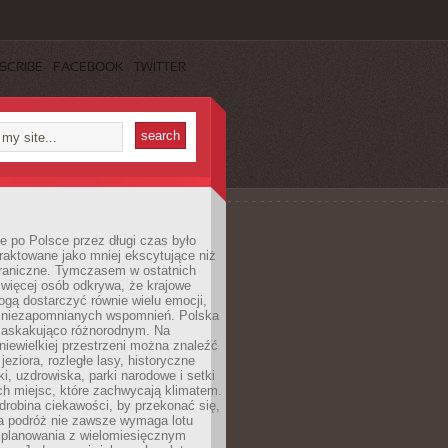
SCRIBE
FACEBOOK
TWITTER
 po Polsce przez długi czas było
traktowane jako mniej ekscytujące niż
raniczne. Tymczasem w ostatnich
 więcej osób odkrywa, że krajowe
gą dostarczyć równie wielu emocji,
 niezapomnianych wspomnień. Polska
 zaskakująco różnorodnym. Na
iewielkiej przestrzeni można znaleźć
jeziora, rozległe lasy, historyczne
i, uzdrowiska, parki narodowe i setki
h miejsc, które zachwycają klimatem.
robina ciekawości, by przekonać się,
na podróż nie zawsze wymaga lotu
 planowania z wielomiesięcznym