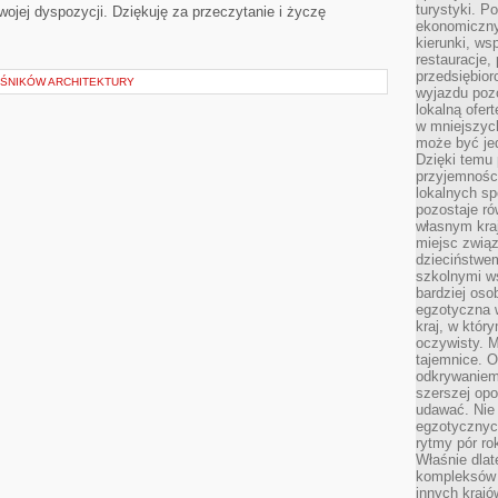
turystyki. 
wojej‍ dyspozycji. Dziękuję za przeczytanie ⁣i życzę
ekonomiczny
kierunki, ws
restauracje,
przedsiębio
OŚNIKÓW ARCHITEKTURY
wyjazdu pozo
lokalną ofer
w mniejszyc
może być je
Dzięki temu 
przyjemności
lokalnych sp
pozostaje r
własnym kra
miejsc związ
dzieciństwe
szkolnymi w
bardziej oso
egzotyczna 
kraj, w któr
oczywisty. M
tajemnice. 
odkrywaniem
szerszej opo
udawać. Nie 
egzotycznyc
rytmy pór rok
Właśnie dlat
kompleksów 
innych kraj