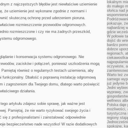
lokalnym mi
dnym z najczęstszych błędów ⁢jest niewłaściwe uziemienie
do małego 
słońca nad j
, że uziemienie ‍jest wykonane ​zgodnie z normami‍ i
wspomnienia 
ewnić skuteczną ochronę przed uderzeniem ⁣pioruna.
Podróżowani
pokazuje, ż
iewłaściwe rozmieszczenie przewodów odgromowych. ​
najbardziej 
nio⁣ rozmieszczone i czy ‍nie ma‌ żadnych⁤ przeszkód,‍
gdzie wcześn
W połowie tak
e systemu odgromowego.
dojść do wn
bardzo pomoc
dobrze upo
regionach, a
eglądanie ‌i konserwacja systemu odgromowego. Nie
ciekawostka
najpopularni
rzewodów, zacisków ‌i‌ połączeń, ponieważ ⁣uszkodzenia mogą​
oczywiste, a
Pamiętaj również o regularnych testach uziemienia, aby
zainteresowa
Warto też z
ni funkcjonalny. Dbałość o poprawną instalację​ odgromową​
samego wypo
już jedynie 
​i zagrożeniom dla​ Twojego domu, dlatego warto⁣ poświęcić
Jedni wybier
 ‍właściwego działania.
wyprawy, zw
gospodarstw
wellness al
ego artykułu⁤ zdajesz sobie ​sprawę, jak ważne‍ jest
Polska daje
możliwości, a
wej. Pamiętaj, ⁣że‌ nie‍ warto ryzykować swojego życia i
turystyczna 
 się ​z‍ profesjonalistami ⁤i zainstalować odpowiednie
regiony staj
Jednocześni
oje bezpieczeństwo nade⁢ wszystko! W⁤ razie‍ dodatkowych
spokojne, k