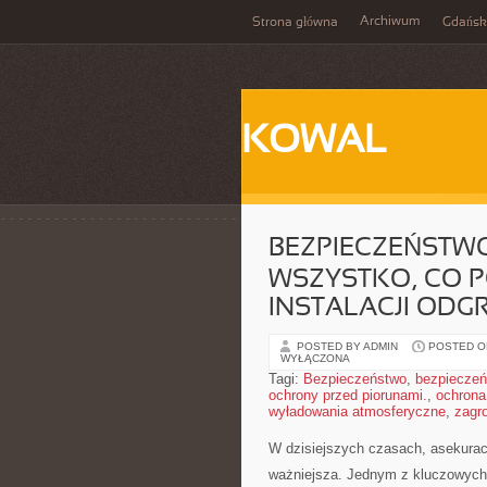
Archiwum
Strona główna
Gdańsk
KOWAL
BEZPIECZEŃSTW
WSZYSTKO, CO P
INSTALACJI OD
POSTED BY ADMIN
POSTED ON
WYŁĄCZONA
Tagi:
Bezpieczeństwo
,
bezpieczeńs
ochrony przed piorunami.
,
ochrona
wyładowania atmosferyczne
,
zagr
W​ dzisiejszych czasach,⁤ asekurac
⁢ważniejsza. Jednym z kluczowych