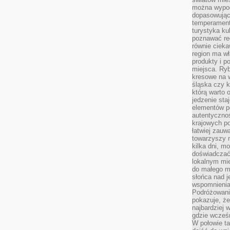
można wypoc
dopasowując
temperament
turystyka ku
poznawać reg
równie cieka
region ma wł
produkty i po
miejsca. Ryb
kresowe na 
śląska czy 
którą warto 
jedzenie sta
elementów p
autentyczno
krajowych po
łatwiej zauw
towarzyszy 
kilka dni, m
doświadczać
lokalnym mi
do małego 
słońca nad j
wspomnienia 
Podróżowani
pokazuje, ż
najbardziej 
gdzie wcześn
W połowie tak