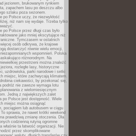
ad jeziorem, brukowanym rynkiem
ta, zapachem lasu po deszczu albo
iego szlaku poza sezonem.
e po Polsce uczy, że niezwykłość
bliżej, niż nam się wydaje. Trzeba tylko
auważyć.
 po Polsce przez długi czas było
traktowane jako mniej ekscytujące niż
raniczne. Tymczasem w ostatnich
 więcej osób odkrywa, że krajowe
gą dostarczyć równie wielu emocji,
 niezapomnianych wspomnień. Polska
 zaskakująco różnorodnym. Na
iewielkiej przestrzeni można znaleźć
jeziora, rozległe lasy, historyczne
i, uzdrowiska, parki narodowe i setki
h miejsc, które zachwycają klimatem.
robina ciekawości, by przekonać się,
na podróż nie zawsze wymaga lotu
 planowania z wielomiesięcznym
em. Jedną z największych zalet
 po Polsce jest dostępność. Wiele
ych miejsc można osiągnąć
 pociągiem lub autobusem w ciągu
. To sprawia, że nawet krótki weekend
 na prawdziwą zmianę otoczenia. Dla
nych codzienną rutyną ogromne
 właśnie ta łatwość organizacji. Nie
chodzić przez skomplikowane
lanować waluty, długich transferów czy