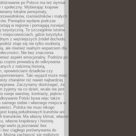
Podróżowanie po Polsce ma też wymiar
 i społeczny. Wybierając krajowe
pieramy lokalne pensjonaty,
 przewodników, rzemieślników i małych
rców. Pieniądze wydane podczas
stają w regionie i pomagają rozwijać
tę turystyczną. To szczególnie istotne
h miejscowościach, gdzie turystyka
dnym z ważniejszych źródeł dochodu.
podróż staje się nie tylko osobistą
ą, ale również realnym wsparciem dla
ołeczności. Nie bez znaczenia
ównież aspekt emocjonalny. Podróże po
ju często prowadzą do odkrywania
anych z rodzinną historią,
m, opowieściami dziadków czy
spomnieniami. Taki wyjazd może mieć
bisty charakter niż nawet najbardziej
wyprawa. Zaczynamy dostrzegać, że
ym żyjemy na co dzień, wcale nie jest
a swoje warstwy, kontrasty, piękno i
Odkrywanie Polski bywa więc także
 samego siebie i własnego miejsca w
wieści. Polska nie musi nikogo
jest kopią południowych kurortów ani
h kierunków. Ma własny klimat, własne
u, własne krajobrazy i historię.
ego warto ją poznawać bez
i bez ciągłego porównywania do
ów. Można zachwycić się mglistym