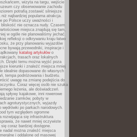
eszkańcem, wizyta na targu, wejście
muzeum czy obserwowanie zachodu
eziorem potrafią zostawić silniejsze
niż najbardziej popularna atrakcja.
e po Polsce uczy uważności i
e bliskość nie oznacza nudy. Czasem
wartościowe miejsca znajdują się tam,
iej w ogóle nie planowaliśmy jechać.
iej refleksji o odkrywaniu kraju łatwo
iosku, że przy planowaniu wyjazdów
ne bywają przewodniki, inspiracje i
rządkowany
katalog artykułów
o
trakcjach, trasach oraz lokalnych
ch. Dzięki temu można wyjść poza
ejsze kierunki i znaleźć miejsca mniej
le idealnie dopasowane do własnych
ń, tempa podróżowania i budżetu.
wrócić uwagę na zmianę podejścia do
czynku. Coraz więcej osób nie szuka
biernego leżenia, ale doświadczeń.
ają spływy kajakowe, inni rowerowe
iedzanie zamków, pobyty w
ach agroturystycznych, wyjazdy
bo wędrówki po parkach narodowych.
 pod tym względem ogromne
 rozwijająca się infrastruktura
sprawia, że nawet mniej oczywiste
ą się coraz bardziej dostępne.
e nadal można znaleźć miejsca
ameralne i oddalone od masowej