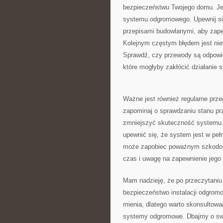
⁣bezpieczeństwu Twojego domu. Je
systemu odgromowego.⁢ Upewnij⁣ się
przepisami⁢ budowlanymi, aby zap
Kolejnym częstym ‍błędem ⁤jest n
Sprawdź, czy przewody są⁤ odpowied
które⁤ mogłyby zakłócić ‌działani
Ważne‌ jest również regularne prz
zapominaj⁣ o sprawdzaniu⁢ stanu‍ p
zmniejszyć ‍skuteczność systemu. 
upewnić się, że system jest ⁤w peł
może‍ zapobiec poważnym szkodom 
czas i uwagę ​na ​zapewnienie⁣ jego
Mam nadzieję,⁣ że po przeczytaniu t
bezpieczeństwo ​instalacji odgromo
mienia,‌ dlatego warto ⁤skonsultować
systemy odgromowe. ⁢Dbajmy⁣ o sw