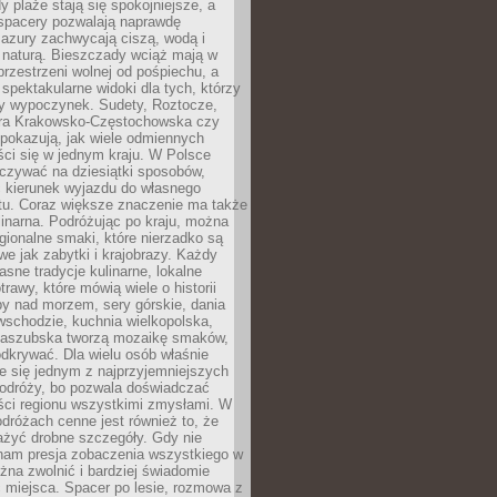
 plaże stają się spokojniejsze, a
spacery pozwalają naprawdę
azury zachwycają ciszą, wodą i
 naturą. Bieszczady wciąż mają w
przestrzeni wolnej od pośpiechu, a
ą spektakularne widoki dla tych, którzy
ny wypoczynek. Sudety, Roztocze,
ura Krakowsko-Częstochowska czy
pokazują, jak wiele odmiennych
ci się w jednym kraju. W Polsce
zywać na dziesiątki sposobów,
 kierunek wyjazdu do własnego
u. Coraz większe znaczenie ma także
linarna. Podróżując po kraju, można
ionalne smaki, które nierzadko są
we jak zabytki i krajobrazy. Każdy
asne tradycje kulinarne, lokalne
trawy, które mówią wiele o historii
y nad morzem, sery górskie, dania
wschodzie, kuchnia wielkopolska,
kaszubska tworzą mozaikę smaków,
odkrywać. Dla wielu osób właśnie
je się jednym z najprzyjemniejszych
odróży, bo pozwala doświadczać
ści regionu wszystkimi zmysłami. W
dróżach cenne jest również to, że
ażyć drobne szczegóły. Gdy nie
nam presja zobaczenia wszystkiego w
ożna zwolnić i bardziej świadomie
 miejsca. Spacer po lesie, rozmowa z