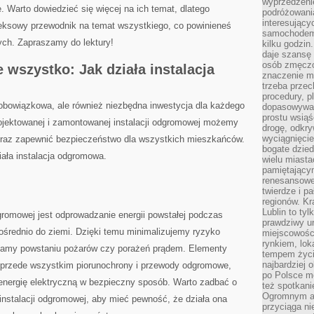
wyprzedzeni
‍Warto dowiedzieć się ⁤więcej na ich temat, ‌dlatego⁢
podróżowania
interesując
eksowy ⁣przewodnik na‌ temat wszystkiego, co powinieneś
samochodem,
ych. Zapraszamy do‍ lektury!
kilku godzin
daje szansę
osób zmęczo
wszystko: Jak ​działa instalacja
znaczenie ma
trzeba prze
procedury, p
⁤obowiązkowa, ale również‍ niezbędna inwestycja dla każdego‍
dopasowywać
prostu wsiąś
ojektowanej ​i zamontowanej ‌instalacji odgromowej możemy
drogę, odkry
wyciągnięcie
oraz zapewnić⁤ bezpieczeństwo‌ dla wszystkich mieszkańców.
bogate dzied
ziała instalacja odgromowa.
wielu miast
pamiętający
renesansowe
twierdze i pa
regionów. K
Lublin to tyl
omowej jest ⁤odprowadzanie energii powstałej ⁢podczas
prawdziwy ur
średnio do ziemi. Dzięki​ temu minimalizujemy ryzyko
miejscowośc
rynkiem, lok
amy powstaniu ⁢pożarów czy porażeń ‌prądem. Elementy
tempem życia
najbardziej 
o przede wszystkim​ piorunochrony i przewody odgromowe,
po Polsce m
ją ​energię elektryczną w bezpieczny sposób.⁢ Warto ⁣zadbać o
też spotkani
Ogromnym at
 instalacji odgromowej, ⁣aby ‍mieć pewność, że działa⁣ ona
przyciąga ni