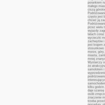
porankiem n
małego mias
ciszą górsk
Podróżowani
często jest 
chcieć ją z
Podróżowanie
przez wielu 
wyjazdy zag
latach coraz
wycieczki mo
zachwytów i
jest krajem
stosunkowo n
morze, góry, 
miasta, zamk
mniej znanyc
Wystarczy od
że atrakcyj
samolotem i
wyprzedzeni
podróżowania
interesując
samochodem,
kilku godzin
daje szansę
osób zmęczo
znaczenie ma
trzeba prze
procedury, p