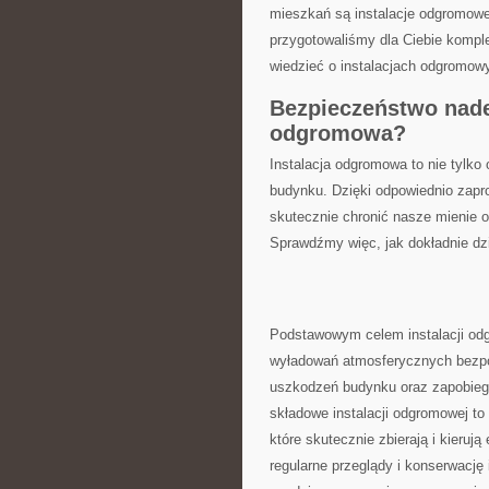
mieszkań są​ instalacje odgromowe. 
przygotowaliśmy dla ⁤Ciebie kompl
wiedzieć o instalacjach⁢ odgromow
Bezpieczeństwo nade 
odgromowa?
Instalacja odgromowa to nie tylko 
budynku. Dzięki odpowiednio ‌zapr
skutecznie chronić nasze mienie‌ 
⁤Sprawdźmy ⁤więc, jak dokładnie ⁤d
Podstawowym celem instalacji odgr
wyładowań atmosferycznych ‍bezpo
uszkodzeń budynku oraz zapobieg
składowe instalacji odgromowej t
które‌ skutecznie zbierają i‌ kieru
regularne⁤ przeglądy ​i konserwację