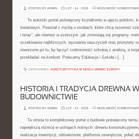
POSTED BY ADMIN
LUT - 14 - 2026
MOŻLIWOŚĆ KOMENTOWA
To autorski portal poświęcony kształceniu w ujęciu polskim, 
światowym. Powstał z myślą o osobach, które chcą rozumieć szkołę
i teraz”, ale również w szerszym: jak zmieniają się programy, met
oczekiwania najbliższych, wyzwania nauczycieli oraz priorytety 
stworzone po to, by łączyć codzienność szkolną z analizą, a insp
przekładać na konkret. Polecamy Edukacja i Szkoła i […]
CATEGORIES:
AGROTURYSTYKA W SERCU WINNIC EUROPY
HISTORIA I TRADYCJA DREWNA 
BUDOWNICTWIE
POSTED BY ADMIN
LUT - 13 - 2026
MOŻLIWOŚĆ KOMENTOWA
Ta strona to kompleksowy portal o budowie poświęcony temu, 
największą różnicę w ustrojach nośnych: drewnu konstrukcyjnemu.
realizacja inwestycji, odświeżenie, platforma zewnętrzna, połać 