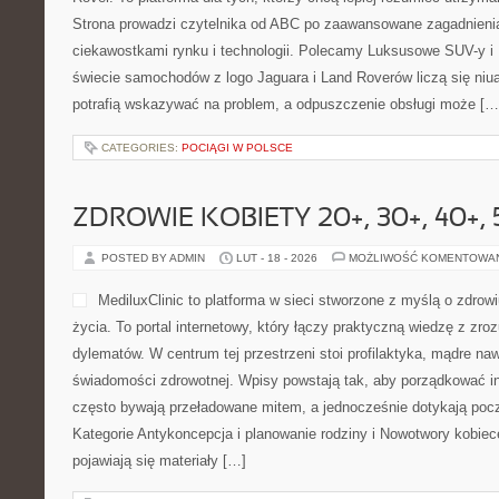
Strona prowadzi czytelnika od ABC po zaawansowane zagadnienia
ciekawostkami rynku i technologii. Polecamy Luksusowe SUV-y i
świecie samochodów z logo Jaguara i Land Roverów liczą się niu
potrafią wskazywać na problem, a odpuszczenie obsługi może […
CATEGORIES:
POCIĄGI W POLSCE
ZDROWIE KOBIETY 20+, 30+, 40+, 
POSTED BY ADMIN
LUT - 18 - 2026
MOŻLIWOŚĆ KOMENTOWA
MediluxClinic to platforma w sieci stworzone z myślą o zdrow
życia. To portal internetowy, który łączy praktyczną wiedzę z zr
dylematów. W centrum tej przestrzeni stoi profilaktyka, mądre na
świadomości zdrowotnej. Wpisy powstają tak, aby porządkować in
często bywają przeładowane mitem, a jednocześnie dotykają poc
Kategorie Antykoncepcja i planowanie rodziny i Nowotwory kobiec
pojawiają się materiały […]