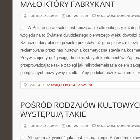
MAŁO KTÓRY FABRYKANT
POSTED BY ADMIN
LIS - 25 - 2025
MOŻLIWOŚĆ KOMENTOWAN
W Polsce uniwersalne jest spożywanie alkoholu przy każdej d
względu na to Światem dwudziestego pierwszego wieku dowodzi p
Sztuczne dary ubiegłego wieku przestały już grać pierwsze skrzy
reklamowana przez nas hurtownia kosmetyczna stawia na kosmetyk
Przywiązujemy dużą wagę do opinii stałych kontrahentów. Zapr
przeprowadzające takie zabiegi jak mikrodermabrazja celem za
potęgujących pozytywny rezultat. Aby podołać oczekiwaniom klie
CATEGORIES:
ŚWIĘCI I BŁOGOSŁAWIENI
POŚRÓD RODZAJÓW KULTOWYCH
WYSTĘPUJĄ TAKIE
POSTED BY ADMIN
LIS - 25 - 2025
MOŻLIWOŚĆ KOMENTOWAN
Albowiem aktywność jaką jest leki na alergie Pośród rodzajów