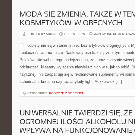
MODA SIĘ ZMIENIA, TAKŻE W TE
KOSMETYKÓW. W OBECNYCH
POSTED BY ADMIN
LIS - 25 - 2025
MOŻLIWOŚĆ KOMENTOWAN
Kobiety nie są w stanie istnieć bez artykułów drogeryjnych.
społeczeństwa ma tuszę. Naukowcy przekazują, że z tym kłopot
Polaków. Nic wobec tego podejrzanego, że coraz znacznie więcej 
odchudzać. Niestety wyłącznie niewielu z nich wie, jak to robić. J
fizycznej, inni zaopatrują się w reklamowane suplementy wspoma
schudnąć z brzucha czy też artykuły light. Aczkolwiek […]
CATEGORIES:
PODRÓŻE Z DZIECKIEM
UNIWERSALNIE TWIERDZI SIĘ, ŻE 
OGROMNEJ ILOŚCI ALKOHOLU N
WPŁYWA NA FUNKCJONOWANIE 