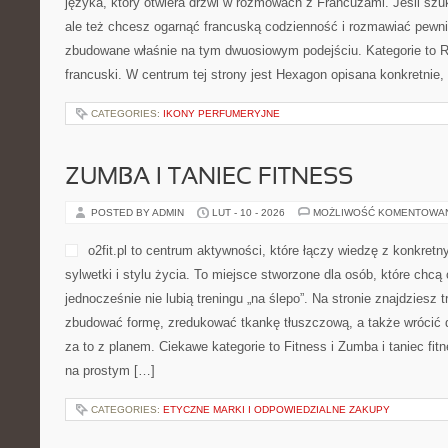
języka, który otwiera drzwi w rozmowach z Francuzami. Jeśli sz
ale też chcesz ogarnąć francuską codzienność i rozmawiać pewniej
zbudowane właśnie na tym dwuosiowym podejściu. Kategorie to Re
francuski. W centrum tej strony jest Hexagon opisana konkretnie,
CATEGORIES:
IKONY PERFUMERYJNE
ZUMBA I TANIEC FITNESS
POSTED BY ADMIN
LUT - 10 - 2026
MOŻLIWOŚĆ KOMENTOWA
o2fit.pl to centrum aktywności, które łączy wiedzę z konkret
sylwetki i stylu życia. To miejsce stworzone dla osób, które chcą
jednocześnie nie lubią treningu „na ślepo”. Na stronie znajdziesz 
zbudować formę, zredukować tkankę tłuszczową, a także wrócić 
za to z planem. Ciekawe kategorie to Fitness i Zumba i taniec fitne
na prostym […]
CATEGORIES:
ETYCZNE MARKI I ODPOWIEDZIALNE ZAKUPY