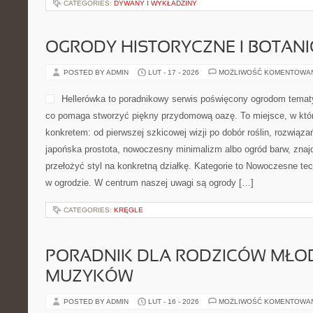
CATEGORIES:
DYWANY I WYKŁADZINY
OGRODY HISTORYCZNE I BOTAN
POSTED BY ADMIN
LUT - 17 - 2026
MOŻLIWOŚĆ KOMENTOWA
Hellerówka to poradnikowy serwis poświęcony ogrodom tema
co pomaga stworzyć piękny przydomową oazę. To miejsce, w któ
konkretem: od pierwszej szkicowej wizji po dobór roślin, rozwiązań i
japońska prostota, nowoczesny minimalizm albo ogród barw, znajd
przełożyć styl na konkretną działkę. Kategorie to Nowoczesne tec
w ogrodzie. W centrum naszej uwagi są ogrody […]
CATEGORIES:
KRĘGLE
PORADNIK DLA RODZICÓW MŁO
MUZYKÓW
POSTED BY ADMIN
LUT - 16 - 2026
MOŻLIWOŚĆ KOMENTOWA