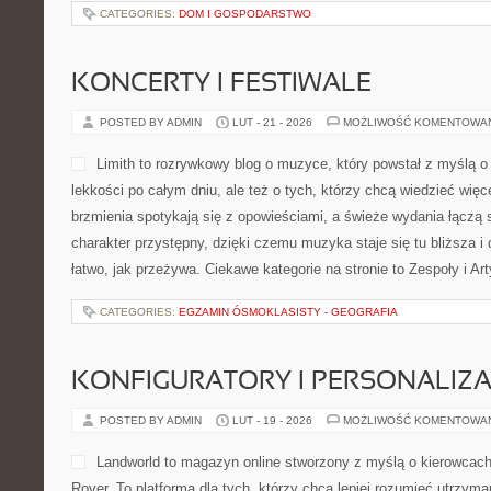
CATEGORIES:
DOM I GOSPODARSTWO
KONCERTY I FESTIWALE
POSTED BY ADMIN
LUT - 21 - 2026
MOŻLIWOŚĆ KOMENTOWA
Limith to rozrywkowy blog o muzyce, który powstał z myślą o
lekkości po całym dniu, ale też o tych, którzy chcą wiedzieć więc
brzmienia spotykają się z opowieściami, a świeże wydania łączą 
charakter przystępny, dzięki czemu muzyka staje się tu bliższa i
łatwo, jak przeżywa. Ciekawe kategorie na stronie to Zespoły i Art
CATEGORIES:
EGZAMIN ÓSMOKLASISTY - GEOGRAFIA
KONFIGURATORY I PERSONALIZA
POSTED BY ADMIN
LUT - 19 - 2026
MOŻLIWOŚĆ KOMENTOWA
Landworld to magazyn online stworzony z myślą o kierowcac
Rover. To platforma dla tych, którzy chcą lepiej rozumieć utrzyma