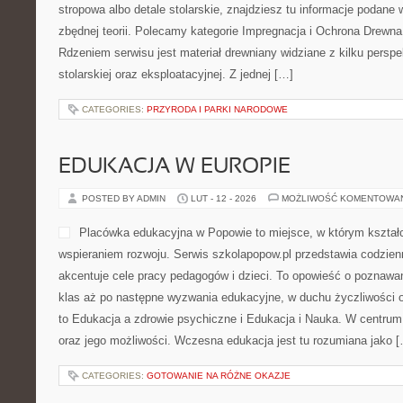
stropowa albo detale stolarskie, znajdziesz tu informacje podane
zbędnej teorii. Polecamy kategorie Impregnacja i Ochrona Drewna
Rdzeniem serwisu jest materiał drewniany widziane z kilku perspek
stolarskiej oraz eksploatacyjnej. Z jednej […]
CATEGORIES:
PRZYRODA I PARKI NARODOWE
EDUKACJA W EUROPIE
POSTED BY ADMIN
LUT - 12 - 2026
MOŻLIWOŚĆ KOMENTOWA
Placówka edukacyjna w Popowie to miejsce, w którym kształc
wspieraniem rozwoju. Serwis szkolapopow.pl przedstawia codzien
akcentuje cele pracy pedagogów i dzieci. To opowieść o poznawa
klas aż po następne wyzwania edukacyjne, w duchu życzliwości o
to Edukacja a zdrowie psychiczne i Edukacja i Nauka. W centrum 
oraz jego możliwości. Wczesna edukacja jest tu rozumiana jako 
CATEGORIES:
GOTOWANIE NA RÓŻNE OKAZJE