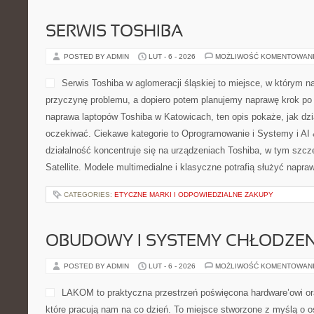
SERWIS TOSHIBA
POSTED BY ADMIN
LUT - 6 - 2026
MOŻLIWOŚĆ KOMENTOWAN
Serwis Toshiba w aglomeracji śląskiej to miejsce, w którym 
przyczynę problemu, a dopiero potem planujemy naprawę krok po k
naprawa laptopów Toshiba w Katowicach, ten opis pokaże, jak dz
oczekiwać. Ciekawe kategorie to Oprogramowanie i Systemy i AI 
działalność koncentruje się na urządzeniach Toshiba, w tym szcze
Satellite. Modele multimedialne i klasyczne potrafią służyć napra
CATEGORIES:
ETYCZNE MARKI I ODPOWIEDZIALNE ZAKUPY
OBUDOWY I SYSTEMY CHŁODZEN
POSTED BY ADMIN
LUT - 6 - 2026
MOŻLIWOŚĆ KOMENTOWAN
LAKOM to praktyczna przestrzeń poświęcona hardware’owi o
które pracują nam na co dzień. To miejsce stworzone z myślą o 