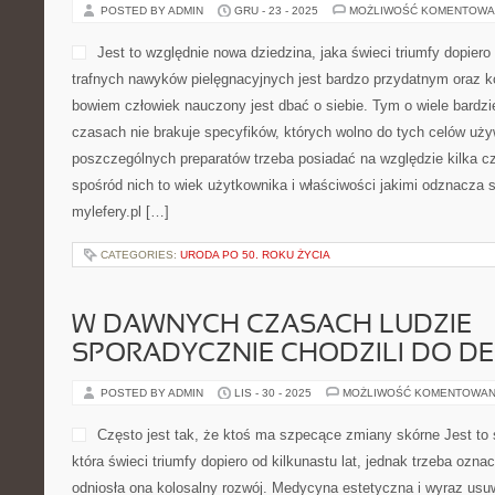
POSTED BY ADMIN
GRU - 23 - 2025
MOŻLIWOŚĆ KOMENTOWA
Jest to względnie nowa dziedzina, jaka świeci triumfy dopier
trafnych nawyków pielęgnacyjnych jest bardzo przydatnym oraz 
bowiem człowiek nauczony jest dbać o siebie. Tym o wiele bardzie
czasach nie brakuje specyfików, których wolno do tych celów uż
poszczególnych preparatów trzeba posiadać na względzie kilka c
spośród nich to wiek użytkownika i właściwości jakimi odznacza s
mylefery.pl […]
CATEGORIES:
URODA PO 50. ROKU ŻYCIA
W DAWNYCH CZASACH LUDZIE
SPORADYCZNIE CHODZILI DO D
POSTED BY ADMIN
LIS - 30 - 2025
MOŻLIWOŚĆ KOMENTOWAN
Często jest tak, że ktoś ma szpecące zmiany skórne Jest to
która świeci triumfy dopiero od kilkunastu lat, jednak trzeba ozna
odniosła ona kolosalny rozwój. Medycyna estetyczna i wyraz usuw