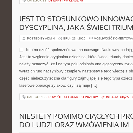
CATEGORIES:
DYWANY I WYKŁADZINY
JEST TO STOSUNKOWO INNOWA
DYSCYPLINA, JAKA ŚWIECI TRIU
POSTED BY ADMIN
GRU - 23 - 2025
MOŻLIWOŚĆ KOMENTOWA
Istotna cześć społeczeństwa ma nadwagę. Naukowcy podają,
Jest to względnie oryginalna dziedzina, która świeci triumfy dopier
należy oznaczyć, że i na tym polu odniosła ona gigantyczny rozk
wyraz chirurg naczyniowy czerpie w następstwie tego wiedzę z ob
część niebezużyteczna dla figury zajmującej się tego typu dziedzi
laserowe operacje żylaków, czyli zajmuje […]
CATEGORIES:
POWRÓT DO FORMY PO PRZERWIE (KONTUZJA, CIĄŻA, PA
NIESTETY POMIMO CIĄGŁYCH PR
DO LUDZI ORAZ WMÓWIENIA IM