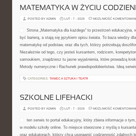
MATEMATYKA W ŻYCIU CODZIE
POSTED BY ADMIN
LUT - 7 - 2026
MOŻLIWOŚĆ KOMENTOWAN
Strona „Matematyka dla każdego” to przestrzeń edukacyjna, w 
być barierą, a stają się językiem opisu świata. To baza wiedzy dl
matematykę od podstaw, oraz dla tych, którzy potrzebują doszlif
Niezależnie od tego, czy jesteś kursantem, rodzicem, korepetyto
samoukiem, znajdziesz tu jasne wyjaśnienia, które prowadzą kro
Metody numeryczne i Rachunek prawdopodobieństwa. Ideą serwis
CATEGORIES:
TANIEC A SZTUKA I TEATR
SZKOLNE LIFEHACKI
POSTED BY ADMIN
LUT - 7 - 2026
MOŻLIWOŚĆ KOMENTOWAN
ten serwis to portal edukacyjny, który zbiera informacje o t
w modelu szkoły online. To miejsce stworzone z myślą o kursan
oraz edukatorach, którzy chcą usprawnić codzienność zdalnych lekc