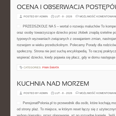
OCENA I OBSERWACJA POSTĘP
POSTED BY ADMIN
LUT - 9 - 2026
MOŻLIWOŚĆ KOMENTOWAN
PRZEDSZKOLE NA 5 – wortal o rozwoju maluchów To kompen
oraz osoby towarzyszące dziecko przez żłobek znajdą rzetelne po
typowych wyzwaniach związanych z oswajaniem zmian, nastrojam
rozwojem w wieku przedszkolnym. Polecamy Porady dla rodziców
społeczny. Strona nie jest suchą encyklopedią. To raczej praktyc
wspierać dziecko, kiedy pojawia się płacz, gdy w domu następuje
CATEGORIES:
PIWA ŚWIATA
KUCHNIA NAD MORZEM
POSTED BY ADMIN
LUT - 8 - 2026
MOŻLIWOŚĆ KOMENTOWAN
PensjonatPolonia.pl to przewodnik dla osób, które kochają mo
od strony plaż. To miejsce, w którym reset łączy się z użyteczn
wyboru kierunku, przez planowanie, aż po rozsądne kąpiele. Jeś