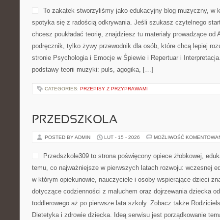
To zakątek stworzyliśmy jako edukacyjny blog muzyczny, w 
spotyka się z radością odkrywania. Jeśli szukasz czytelnego sta
chcesz poukładać teorię, znajdziesz tu materiały prowadzące od A
podręcznik, tylko żywy przewodnik dla osób, które chcą lepiej r
stronie Psychologia i Emocje w Śpiewie i Repertuar i Interpretacj
podstawy teorii muzyki: puls, agogika, […]
CATEGORIES:
PRZEPISY Z PRZYPRAWAMI
PRZEDSZKOLA
POSTED BY ADMIN
LUT - 15 - 2026
MOŻLIWOŚĆ KOMENTOWA
Przedszkole309 to strona poświęcony opiece żłobkowej, eduka
temu, co najważniejsze w pierwszych latach rozwoju: wczesnej ed
w którym opiekunowie, nauczyciele i osoby wspierające dzieci zn
dotyczące codzienności z maluchem oraz dojrzewania dziecka od
toddlerowego aż po pierwsze lata szkoły. Zobacz także Rodziciel
Dietetyka i zdrowie dziecka. Ideą serwisu jest porządkowanie tema