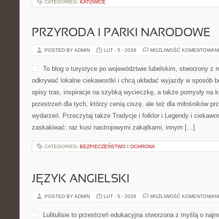
CATEGORIES:
KATOWICE
PRZYRODA I PARKI NARODOWE
POSTED BY ADMIN
LUT - 5 - 2026
MOŻLIWOŚĆ KOMENTOWAN
To blog o turystyce po województwie lubelskim, stworzony z m
odkrywać lokalne ciekawostki i chcą układać wyjazdy w sposób b
opisy tras, inspiracje na szybką wycieczkę, a także pomysły na k
przestrzeń dla tych, którzy cenią ciszę, ale też dla miłośników pr
wydarzeń. Przeczytaj także Tradycje i folklor i Legendy i ciekawo
zaskakiwać: raz kusi nastrojowymi zakątkami, innym […]
CATEGORIES:
BEZPIECZEŃSTWO I OCHRONA
JĘZYK ANGIELSKI
POSTED BY ADMIN
LUT - 5 - 2026
MOŻLIWOŚĆ KOMENTOWAN
Lulitulisie to przestrzeń edukacyjna stworzona z myślą o naj