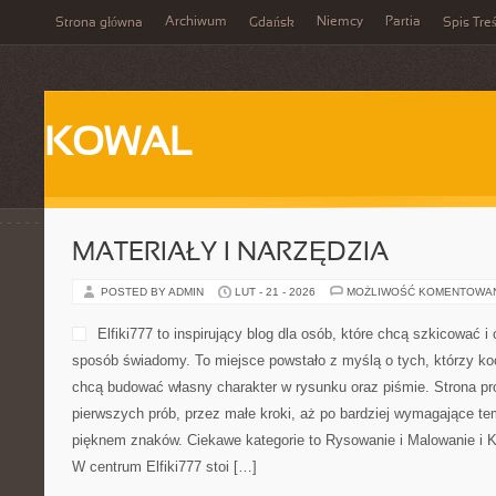
Archiwum
Niemcy
Partia
Strona główna
Gdańsk
Spis Treś
KOWAL
MATERIAŁY I NARZĘDZIA
POSTED BY ADMIN
LUT - 21 - 2026
MOŻLIWOŚĆ KOMENTOWA
Elfiki777 to inspirujący blog dla osób, które chcą szkicować i
sposób świadomy. To miejsce powstało z myślą o tych, którzy koc
chcą budować własny charakter w rysunku oraz piśmie. Strona pr
pierwszych prób, przez małe kroki, aż po bardziej wymagające t
pięknem znaków. Ciekawe kategorie to Rysowanie i Malowanie i 
W centrum Elfiki777 stoi […]