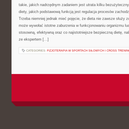
takie, jakich nadrzędnym zadaniem jest utrata kilku bezużyteczn
diety, jakich podstawową funkcją jest regulacja procesów zacho
Trzeba niemniej jednak mieć pojęcie, że dieta nie zawsze służy z
może wywołać istotne zaburzenia w funkcjonowaniu organizmu l
stosowną, efektywną oraz co najistotniejsze bezpieczną dietę, na
ze ekspertem […]
CATEGORIES:
FIZJOTERAPIA W SPORTACH SIŁOWYCH I CROSS TRENI