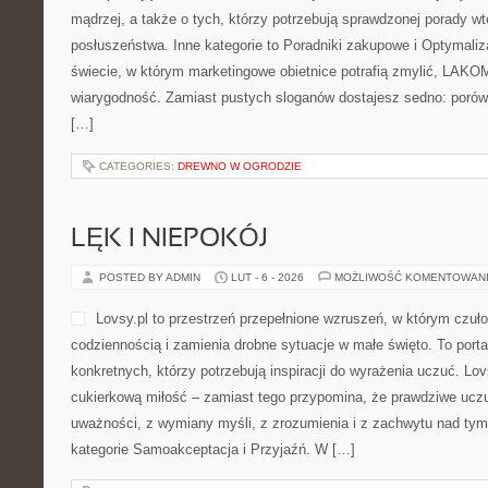
mądrzej, a także o tych, którzy potrzebują sprawdzonej porady 
posłuszeństwa. Inne kategorie to Poradniki zakupowe i Optymaliz
świecie, w którym marketingowe obietnice potrafią zmylić, LAKOM
wiarygodność. Zamiast pustych sloganów dostajesz sedno: porów
[…]
CATEGORIES:
DREWNO W OGRODZIE
LĘK I NIEPOKÓJ
POSTED BY ADMIN
LUT - 6 - 2026
MOŻLIWOŚĆ KOMENTOWAN
Lovsy.pl to przestrzeń przepełnione wzruszeń, w którym czuło
codziennością i zamienia drobne sytuacje w małe święto. To portal
konkretnych, którzy potrzebują inspiracji do wyrażenia uczuć. Lov
cukierkową miłość – zamiast tego przypomina, że prawdziwe uczu
uważności, z wymiany myśli, z zrozumienia i z zachwytu nad tym
kategorie Samoakceptacja i Przyjaźń. W […]