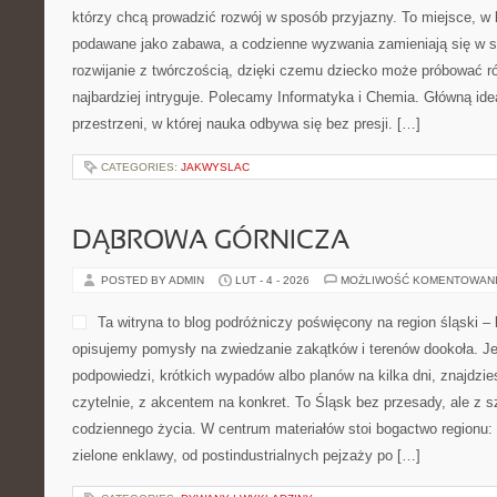
którzy chcą prowadzić rozwój w sposób przyjazny. To miejsce, w
podawane jako zabawa, a codzienne wyzwania zamieniają się w sa
rozwijanie z twórczością, dzięki czemu dziecko może próbować róż
najbardziej intryguje. Polecamy Informatyka i Chemia. Główną ideą
przestrzeni, w której nauka odbywa się bez presji. […]
CATEGORIES:
JAKWYSLAC
DĄBROWA GÓRNICZA
POSTED BY ADMIN
LUT - 4 - 2026
MOŻLIWOŚĆ KOMENTOWAN
Ta witryna to blog podróżniczy poświęcony na region śląski 
opisujemy pomysły na zwiedzanie zakątków i terenów dookoła. Je
podpowiedzi, krótkich wypadów albo planów na kilka dni, znajdzie
czytelnie, z akcentem na konkret. To Śląsk bez przesady, ale z sz
codziennego życia. W centrum materiałów stoi bogactwo regionu:
zielone enklawy, od postindustrialnych pejzaży po […]