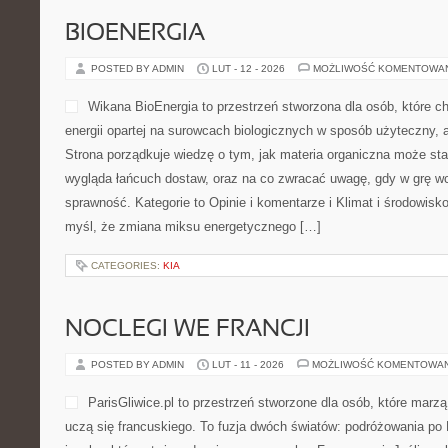
BIOENERGIA
POSTED BY ADMIN
LUT - 12 - 2026
MOŻLIWOŚĆ KOMENTOWA
Wikana BioEnergia to przestrzeń stworzona dla osób, które c
energii opartej na surowcach biologicznych w sposób użyteczny, a
Strona porządkuje wiedzę o tym, jak materia organiczna może stać
wygląda łańcuch dostaw, oraz na co zwracać uwagę, gdy w grę w
sprawność. Kategorie to Opinie i komentarze i Klimat i środowisko
myśl, że zmiana miksu energetycznego […]
CATEGORIES:
KIA
NOCLEGI WE FRANCJI
POSTED BY ADMIN
LUT - 11 - 2026
MOŻLIWOŚĆ KOMENTOWA
ParisGliwice.pl to przestrzeń stworzone dla osób, które marzą
uczą się francuskiego. To fuzja dwóch światów: podróżowania po 