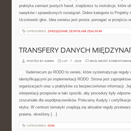
praktyka zamiast pustych haseł, znajdziesz tu instrukcje, które u
nawyków i sprawdzonych rozwiązań. Dobre kategorie to Projekty
Uczniowski głos. Idea serwisu jest prosta: pomagać w przejściu o
CATEGORIES:
ZARZĄDZANIE ZESPOŁAMI ZDALNYMI
TRANSFERY DANYCH MIĘDZYN
POSTED BY ADMIN
LUT - 7 - 2026
MOŻLIWOŚĆ KOMENTOWAN
Vademecum po RODO to serwis, które systematyzuje reguły 
identyfikującymi po implementacji RODO. Strona jest zaprojekto
organizacjach oraz u praktyków za bezpieczeństwo informacji. Jej
interpretacji przepisów w taki sposób, aby procedury były odporn
zrozumiałe dla współpracowników. Polecamy Audyty i certyfikacje i
etyka. W centrum tematyki znajdują się aktualne reguły przetwar
prawna, określony […]
CATEGORIES:
DOM