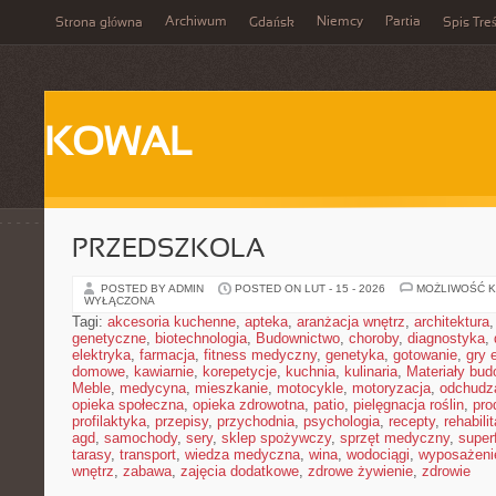
Archiwum
Niemcy
Partia
Strona główna
Gdańsk
Spis Treś
KOWAL
PRZEDSZKOLA
POSTED BY ADMIN
POSTED ON LUT - 15 - 2026
MOŻLIWOŚĆ 
WYŁĄCZONA
Tagi:
akcesoria kuchenne
,
apteka
,
aranżacja wnętrz
,
architektura
genetyczne
,
biotechnologia
,
Budownictwo
,
choroby
,
diagnostyka
,
elektryka
,
farmacja
,
fitness medyczny
,
genetyka
,
gotowanie
,
gry 
domowe
,
kawiarnie
,
korepetycje
,
kuchnia
,
kulinaria
,
Materiały bud
Meble
,
medycyna
,
mieszkanie
,
motocykle
,
motoryzacja
,
odchudz
opieka społeczna
,
opieka zdrowotna
,
patio
,
pielęgnacja roślin
,
pro
profilaktyka
,
przepisy
,
przychodnia
,
psychologia
,
recepty
,
rehabili
agd
,
samochody
,
sery
,
sklep spożywczy
,
sprzęt medyczny
,
super
tarasy
,
transport
,
wiedza medyczna
,
wina
,
wodociągi
,
wyposażeni
wnętrz
,
zabawa
,
zajęcia dodatkowe
,
zdrowe żywienie
,
zdrowie