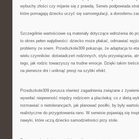
wybuchy złości czy mijanie się z prawdą. Serwis podpowiada stra
które pomagają dziecku uczyć się samoregulacji, a dorosłemu z
Szczególnie wartościowe są materiały dotyczące wdrożenia do prz
to okres pełen wątpliwości: dziecko może płakać, odmawiać wyjśc
problemy ze snem. Przedszkole309 pokazuje, że adaptacja to eta
wielu czynników: doświadczeń rodzinnych, stylu przywiązania, at
tego, jak rodzic towarzyszy na trudne emocje. Dzięki takim treści
na pierwsze dni i uniknąć presji na szybki efekt.
Przedszkole309 porusza również zagadnienia związane z żywieniem
wywołać niepewność między rodzicem a placówką: co z dietą wykl
rozmawiać o nietolerancjach, jak planować posiłki, by były warto
realistyczne do przygotowania rano. W serwisie pojawiają się inspi
nawyki, które uczą dziecko samodzielności przy stole.