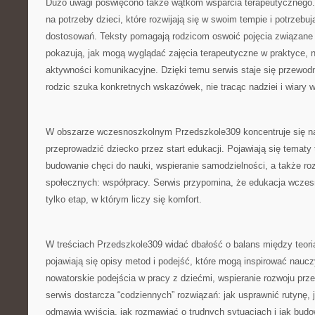
Dużo uwagi poświęcono także wątkom wsparcia terapeutycznego.
na potrzeby dzieci, które rozwijają się w swoim tempie i potrzebu
dostosowań. Teksty pomagają rodzicom oswoić pojęcia związane 
pokazują, jak mogą wyglądać zajęcia terapeutyczne w praktyce, 
aktywności komunikacyjne. Dzięki temu serwis staje się przewod
rodzic szuka konkretnych wskazówek, nie tracąc nadziei i wiary w
W obszarze wczesnoszkolnym Przedszkole309 koncentruje się na
przeprowadzić dziecko przez start edukacji. Pojawiają się tematy 
budowanie chęci do nauki, wspieranie samodzielności, a także ro
społecznych: współpracy. Serwis przypomina, że edukacja wczesn
tylko etap, w którym liczy się komfort.
W treściach Przedszkole309 widać dbałość o balans między teorią
pojawiają się opisy metod i podejść, które mogą inspirować nauczy
nowatorskie podejścia w pracy z dziećmi, wspieranie rozwoju prze
serwis dostarcza “codziennych” rozwiązań: jak usprawnić rutynę,
odmawia wyjścia, jak rozmawiać o trudnych sytuacjach i jak bud