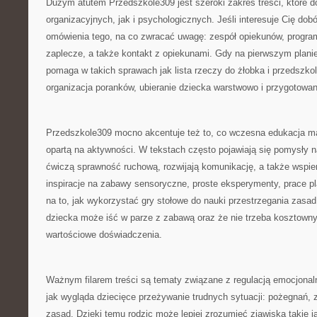
Dużym atutem Przedszkole309 jest szeroki zakres treści, które 
organizacyjnych, jak i psychologicznych. Jeśli interesuje Cię dob
omówienia tego, na co zwracać uwagę: zespół opiekunów, progra
zaplecze, a także kontakt z opiekunami. Gdy na pierwszym planie
pomaga w takich sprawach jak lista rzeczy do żłobka i przedszko
organizacja poranków, ubieranie dziecka warstwowo i przygotowa
Przedszkole309 mocno akcentuje też to, co wczesna edukacja ma
opartą na aktywności. W tekstach często pojawiają się pomysły n
ćwiczą sprawność ruchową, rozwijają komunikację, a także wspie
inspiracje na zabawy sensoryczne, proste eksperymenty, prace p
na to, jak wykorzystać gry stołowe do nauki przestrzegania zasad
dziecka może iść w parze z zabawą oraz że nie trzeba kosztown
wartościowe doświadczenia.
Ważnym filarem treści są tematy związane z regulacją emocjonal
jak wygląda dziecięce przeżywanie trudnych sytuacji: pożegnań, 
zasad. Dzięki temu rodzic może lepiej zrozumieć zjawiska takie j