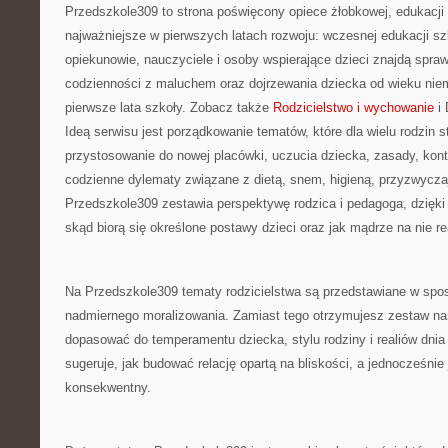
Przedszkole309 to strona poświęcony opiece żłobkowej, edukacji 
najważniejsze w pierwszych latach rozwoju: wczesnej edukacji sz
opiekunowie, nauczyciele i osoby wspierające dzieci znajdą spra
codzienności z maluchem oraz dojrzewania dziecka od wieku nie
pierwsze lata szkoły. Zobacz także
Rodzicielstwo i wychowanie
i 
Ideą serwisu jest porządkowanie tematów, które dla wielu rodzin 
przystosowanie do nowej placówki, uczucia dziecka, zasady, kont
codzienne dylematy związane z dietą, snem, higieną, przyzwycza
Przedszkole309 zestawia perspektywę rodzica i pedagoga, dzięki
skąd biorą się określone postawy dzieci oraz jak mądrze na nie r
Na Przedszkole309 tematy rodzicielstwa są przedstawiane w spo
nadmiernego moralizowania. Zamiast tego otrzymujesz zestaw na
dopasować do temperamentu dziecka, stylu rodziny i realiów dnia
sugeruje, jak budować relację opartą na bliskości, a jednocześnie
konsekwentny.