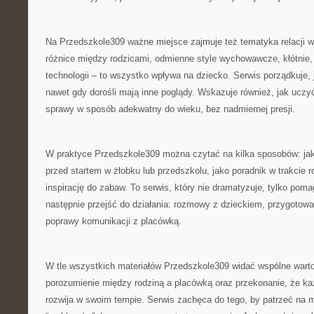
Na Przedszkole309 ważne miejsce zajmuje też tematyka relacji w
różnice między rodzicami, odmienne style wychowawcze, kłótnie, 
technologii – to wszystko wpływa na dziecko. Serwis porządkuje, 
nawet gdy dorośli mają inne poglądy. Wskazuje również, jak uczyć
sprawy w sposób adekwatny do wieku, bez nadmiernej presji.
W praktyce Przedszkole309 można czytać na kilka sposobów: ja
przed startem w żłobku lub przedszkolu, jako poradnik w trakcie r
inspirację do zabaw. To serwis, który nie dramatyzuje, tylko pom
następnie przejść do działania: rozmowy z dzieckiem, przygotow
poprawy komunikacji z placówką.
W tle wszystkich materiałów Przedszkole309 widać wspólne warto
porozumienie między rodziną a placówką oraz przekonanie, że ka
rozwija w swoim tempie. Serwis zachęca do tego, by patrzeć na 