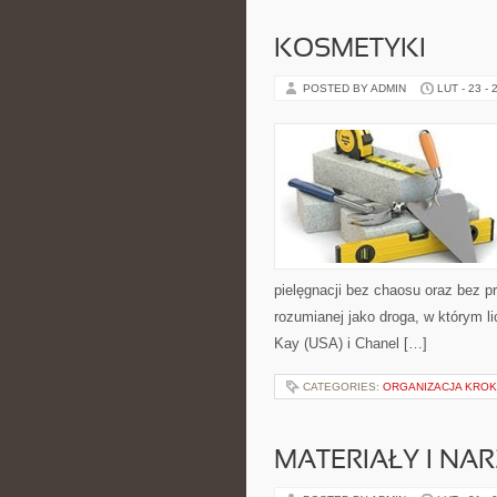
KOSMETYKI
POSTED BY ADMIN
LUT - 23 - 
pielęgnacji bez chaosu oraz bez p
rozumianej jako droga, w którym l
Kay (USA) i Chanel […]
CATEGORIES:
ORGANIZACJA KROK
MATERIAŁY I NA