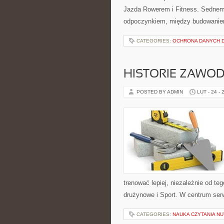
Jazda Rowerem i Fitness. Sednem
odpoczynkiem, między budowani
CATEGORIES:
OCHRONA DANYCH D
HISTORIE ZAWO
POSTED BY ADMIN
LUT - 24 - 
trenować lepiej, niezależnie od t
drużynowe i Sport. W centrum serw
CATEGORIES:
NAUKA CZYTANIA NU