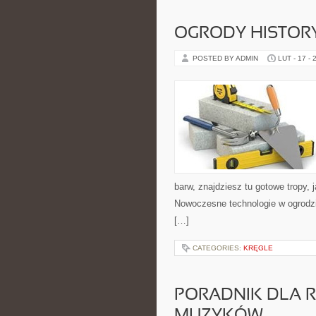
OGRODY HISTORY
POSTED BY ADMIN
LUT - 17 - 
barw, znajdziesz tu gotowe tropy, 
Nowoczesne technologie w ogrodzi
[…]
CATEGORIES:
KRĘGLE
PORADNIK DLA 