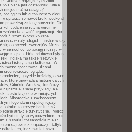
em. Jedną z największych zalet
 po Polsce jest dostępność. Wiele
ych miejsc można osiągnąć
 pociągiem lub autobusem w ciągu
. To sprawia, że nawet krótki weekend
 na prawdziwą zmianę otoczenia. Dla
nych codzienną rutyną ogromne
 właśnie ta łatwość organizacji. Nie
chodzić przez skomplikowane
lanować waluty, długich transferów czy
 się do obcych zwyczajów. Można po
ć w samochód lub pociąg i ruszyć w
wając miejsca, które od dawna były na
 ręki. Polska ma także niezwykle
zictwo historyczne i kulturowe. W
ach można spacerować ulicami
mi średniowiecze, oglądać
 kamienice, gotyckie kościoły, dawne
łace, które opowiadają historię całych
raków, Gdańsk, Wrocław, Toruń czy
ko najbardziej znane przykłady, ale
ok często kryje się w mniejszych
iach. Miasteczka z zachowanym
alnymi legendami i spokojniejszym
 potrafią zauroczyć bardziej niż
oblegane atrakcje turystyczne. Podróż
oże być nie tylko wypoczynkiem, ale
em z historią i tożsamością miejsc.
utem są również krajobrazy. Bałtyk
e tylko latem, lecz również poza