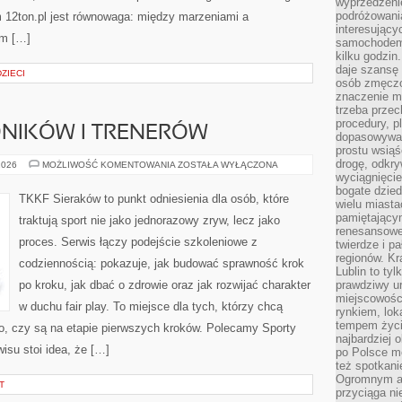
wyprzedzeni
podróżowania
 12ton.pl jest równowaga: między marzeniami a
interesując
em […]
samochodem,
kilku godzin
daje szansę
ZIECI
osób zmęczo
znaczenie ma
trzeba prze
procedury, p
DNIKÓW I TRENERÓW
dopasowywać
prostu wsiąś
drogę, odkry
HISTORIE
2026
MOŻLIWOŚĆ KOMENTOWANIA
ZOSTAŁA WYŁĄCZONA
ZAWODNIKÓW
wyciągnięcie
I
bogate dzied
TRENERÓW
TKKF Sieraków to punkt odniesienia dla osób, które
wielu miast
pamiętający
traktują sport nie jako jednorazowy zryw, lecz jako
renesansowe
proces. Serwis łączy podejście szkoleniowe z
twierdze i pa
regionów. K
codziennością: pokazuje, jak budować sprawność krok
Lublin to tyl
po kroku, jak dbać o zdrowie oraz jak rozwijać charakter
prawdziwy ur
miejscowośc
w duchu fair play. To miejsce dla tych, którzy chcą
rynkiem, lok
tempem życia
ego, czy są na etapie pierwszych kroków. Polecamy Sporty
najbardziej 
isu stoi idea, że […]
po Polsce m
też spotkani
Ogromnym at
T
przyciąga ni