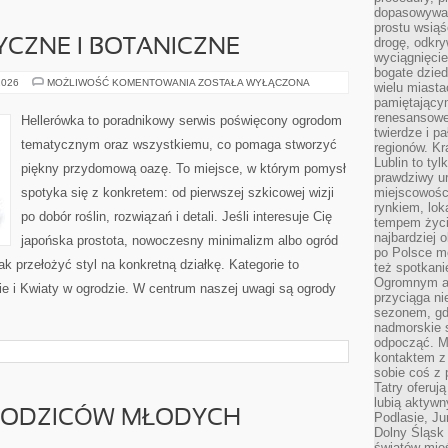
dopasowywać
prostu wsiąś
drogę, odkry
CZNE I BOTANICZNE
wyciągnięcie
bogate dzied
OGRODY
2026
MOŻLIWOŚĆ KOMENTOWANIA
ZOSTAŁA WYŁĄCZONA
wielu miast
HISTORYCZNE
pamiętający
I
BOTANICZNE
renesansowe
Hellerówka to poradnikowy serwis poświęcony ogrodom
twierdze i pa
tematycznym oraz wszystkiemu, co pomaga stworzyć
regionów. K
Lublin to tyl
piękny przydomową oazę. To miejsce, w którym pomysł
prawdziwy ur
spotyka się z konkretem: od pierwszej szkicowej wizji
miejscowośc
rynkiem, lok
po dobór roślin, rozwiązań i detali. Jeśli interesuje Cię
tempem życia
najbardziej 
japońska prostota, nowoczesny minimalizm albo ogród
po Polsce m
jak przełożyć styl na konkretną działkę. Kategorie to
też spotkani
Ogromnym at
e i Kwiaty w ogrodzie. W centrum naszej uwagi są ogrody
przyciąga ni
sezonem, gdy
nadmorskie 
odpocząć. M
kontaktem z
sobie coś z 
Tatry oferuj
lubią aktyw
RODZICÓW MŁODYCH
Podlasie, J
Dolny Śląsk 
światów mieś