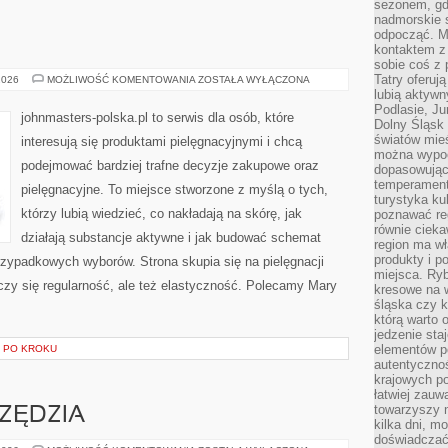
sezonem, gdy
nadmorskie 
odpocząć. M
kontaktem z
sobie coś z 
Tatry oferuj
KOSMETYKI
2026
MOŻLIWOŚĆ KOMENTOWANIA
ZOSTAŁA WYŁĄCZONA
lubią aktyw
Podlasie, J
johnmasters-polska.pl to serwis dla osób, które
Dolny Śląsk 
światów mieś
interesują się produktami pielęgnacyjnymi i chcą
można wypoc
podejmować bardziej trafne decyzje zakupowe oraz
dopasowując
temperament
pielęgnacyjne. To miejsce stworzone z myślą o tych,
turystyka ku
którzy lubią wiedzieć, co nakładają na skórę, jak
poznawać reg
równie cieka
działają substancje aktywne i jak budować schemat
region ma wł
produkty i po
rzypadkowych wyborów. Strona skupia się na pielęgnacji
miejsca. Ryb
iczy się regularność, ale też elastyczność. Polecamy Mary
kresowe na 
śląska czy 
którą warto 
jedzenie sta
elementów p
 PO KROKU
autentyczno
krajowych po
łatwiej zauw
towarzyszy 
RZĘDZIA
kilka dni, m
doświadczać