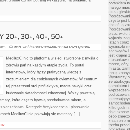
Nawet drobne oznaki potrafią wskazywać na problem, a
porankiem n
małego mias
ciszą górsk
Podróżowani
często jest 
chcieć ją z
Podróżowanie
przez wielu 
20+, 30+, 40+, 50+
wyjazdy zag
latach coraz
wycieczki mo
ZDROWIE
2026
MOŻLIWOŚĆ KOMENTOWANIA
ZOSTAŁA WYŁĄCZONA
KOBIETY
zachwytów i
20+,
jest krajem
30+,
MediluxClinic to platforma w sieci stworzone z myślą o
stosunkowo n
40+,
50+
morze, góry, 
zdrowiu pań na każdym etapie życia. To portal
miasta, zamk
internetowy, który łączy praktyczną wiedzę z
mniej znanyc
Wystarczy od
zrozumieniem dla codziennych dylematów. W centrum
że atrakcyj
samolotem i
tej przestrzeni stoi profilaktyka, mądre nawyki oraz
wyprzedzeni
budowanie świadomości zdrowotnej. Wpisy powstają
podróżowania
interesując
tematy, które często bywają przeładowane mitem, a
samochodem,
ezpieczeństwa. Kategorie Antykoncepcja i planowanie
kilku godzin
daje szansę
amach MediluxClinic pojawiają się materiały […]
osób zmęczo
znaczenie ma
trzeba prze
INY
procedury, p