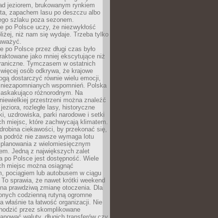
ad jeziorem, brukowanym rynkiem
ta, zapachem lasu po deszczu albo
iego szlaku poza sezonem.
e po Polsce uczy, że niezwykłość
bliżej, niż nam się wydaje. Trzeba tylko
auważyć.
 po Polsce przez długi czas było
traktowane jako mniej ekscytujące niż
raniczne. Tymczasem w ostatnich
 więcej osób odkrywa, że krajowe
gą dostarczyć równie wielu emocji,
 niezapomnianych wspomnień. Polska
 zaskakująco różnorodnym. Na
iewielkiej przestrzeni można znaleźć
jeziora, rozległe lasy, historyczne
i, uzdrowiska, parki narodowe i setki
h miejsc, które zachwycają klimatem.
robina ciekawości, by przekonać się,
na podróż nie zawsze wymaga lotu
 planowania z wielomiesięcznym
em. Jedną z największych zalet
 po Polsce jest dostępność. Wiele
ych miejsc można osiągnąć
 pociągiem lub autobusem w ciągu
. To sprawia, że nawet krótki weekend
 na prawdziwą zmianę otoczenia. Dla
nych codzienną rutyną ogromne
 właśnie ta łatwość organizacji. Nie
chodzić przez skomplikowane
lanować waluty, długich transferów czy