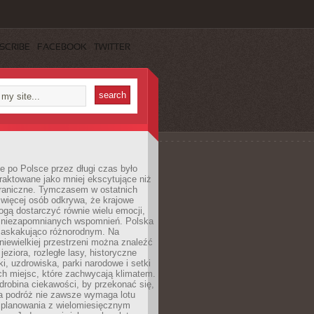
SCRIBE
FACEBOOK
TWITTER
 po Polsce przez długi czas było
traktowane jako mniej ekscytujące niż
raniczne. Tymczasem w ostatnich
 więcej osób odkrywa, że krajowe
gą dostarczyć równie wielu emocji,
 niezapomnianych wspomnień. Polska
 zaskakująco różnorodnym. Na
iewielkiej przestrzeni można znaleźć
jeziora, rozległe lasy, historyczne
i, uzdrowiska, parki narodowe i setki
h miejsc, które zachwycają klimatem.
robina ciekawości, by przekonać się,
na podróż nie zawsze wymaga lotu
 planowania z wielomiesięcznym