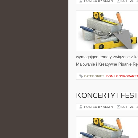
POSTED BY ADMIN
LUT - 21 - 
wymagające tematy związane z ka
Malowanie i Kreatywne Pisanie Rę
CATEGORIES:
DOM I GOSPODARS
KONCERTY I FES
POSTED BY ADMIN
LUT - 21 - 