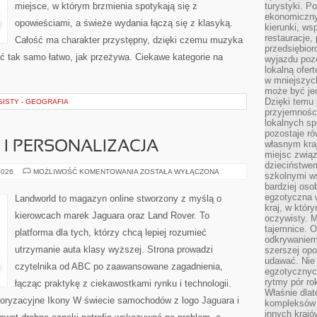
miejsce, w którym brzmienia spotykają się z
turystyki. 
ekonomiczny
opowieściami, a świeże wydania łączą się z klasyką.
kierunki, ws
restauracje,
Całość ma charakter przystępny, dzięki czemu muzyka
przedsiębio
ytać tak samo łatwo, jak przeżywa. Ciekawe kategorie na
wyjazdu pozo
lokalną ofer
w mniejszyc
może być je
Dzięki temu 
ISTY - GEOGRAFIA
przyjemności
lokalnych sp
pozostaje r
własnym kra
I PERSONALIZACJA
miejsc związ
dzieciństwe
KONFIGURATORY
2026
MOŻLIWOŚĆ KOMENTOWANIA
ZOSTAŁA WYŁĄCZONA
szkolnymi w
I
bardziej oso
PERSONALIZACJA
egzotyczna 
Landworld to magazyn online stworzony z myślą o
kraj, w któr
kierowcach marek Jaguara oraz Land Rover. To
oczywisty. M
tajemnice. 
platforma dla tych, którzy chcą lepiej rozumieć
odkrywaniem
utrzymanie auta klasy wyższej. Strona prowadzi
szerszej opo
udawać. Nie 
czytelnika od ABC po zaawansowane zagadnienia,
egzotycznyc
rytmy pór rok
łącząc praktykę z ciekawostkami rynku i technologii.
Właśnie dlat
ryzacyjne Ikony W świecie samochodów z logo Jaguara i
kompleksów 
innych kraj