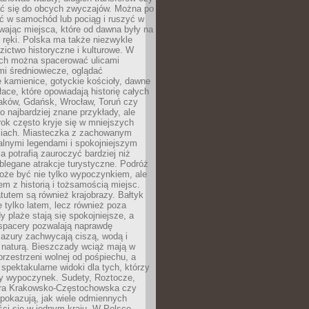
 się do obcych zwyczajów. Można po
ć w samochód lub pociąg i ruszyć w
wając miejsca, które od dawna były na
 ręki. Polska ma także niezwykle
zictwo historyczne i kulturowe. W
ach można spacerować ulicami
mi średniowiecze, oglądać
 kamienice, gotyckie kościoły, dawne
łace, które opowiadają historię całych
raków, Gdańsk, Wrocław, Toruń czy
ko najbardziej znane przykłady, ale
ok często kryje się w mniejszych
iach. Miasteczka z zachowanym
alnymi legendami i spokojniejszym
 potrafią zauroczyć bardziej niż
oblegane atrakcje turystyczne. Podróż
oże być nie tylko wypoczynkiem, ale
em z historią i tożsamością miejsc.
utem są również krajobrazy. Bałtyk
e tylko latem, lecz również poza
 plaże stają się spokojniejsze, a
spacery pozwalają naprawdę
azury zachwycają ciszą, wodą i
 naturą. Bieszczady wciąż mają w
przestrzeni wolnej od pośpiechu, a
ą spektakularne widoki dla tych, którzy
ny wypoczynek. Sudety, Roztocze,
ura Krakowsko-Częstochowska czy
pokazują, jak wiele odmiennych
ci się w jednym kraju. W Polsce