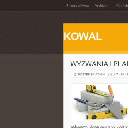
Archiwum
Strona główna
Gdańsk
KOWAL
WYZWANIA I PL
POSTED BY ADMIN
LUT - 24 - 
wskazówki dopasowane do codzienno