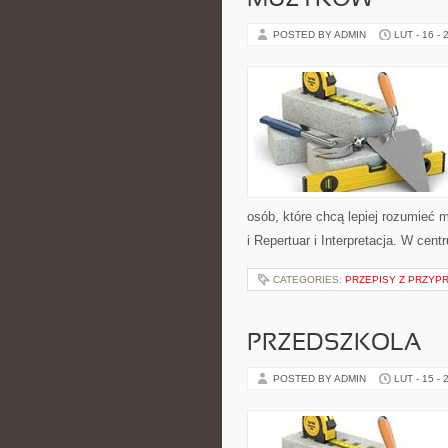
MUZYKÓW
POSTED BY ADMIN
LUT - 16 - 
osób, które chcą lepiej rozumieć 
i Repertuar i Interpretacja. W cen
CATEGORIES:
PRZEPISY Z PRZYP
PRZEDSZKOLA
POSTED BY ADMIN
LUT - 15 - 