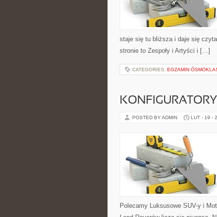
staje się tu bliższa i daje się cz
stronie to Zespoły i Artyści i […]
CATEGORIES:
EGZAMIN ÓSMOKLAS
KONFIGURATORY 
POSTED BY ADMIN
LUT - 19 - 
Polecamy Luksusowe SUV-y i Moto