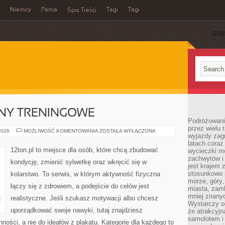
Niemcy
Partia
Tagi
Tagi
Spis Treści
SUB
ANY TRENINGOWE
Podróżowanie
przez wielu 
WYZWANIA
2026
MOŻLIWOŚĆ KOMENTOWANIA
ZOSTAŁA WYŁĄCZONA
wyjazdy zag
I
PLANY
latach coraz
TRENINGOWE
12ton.pl to miejsce dla osób, które chcą zbudować
wycieczki mo
zachwytów i
kondycję, zmienić sylwetkę oraz wkręcić się w
jest krajem
stosunkowo n
kolarstwo. To serwis, w którym aktywność fizyczna
morze, góry, 
łączy się z zdrowiem, a podejście do celów jest
miasta, zamk
mniej znanyc
realistyczne. Jeśli szukasz motywacji albo chcesz
Wystarczy od
uporządkować swoje nawyki, tutaj znajdziesz
że atrakcyj
samolotem i
ści, a nie do ideałów z plakatu. Kategorie dla każdego to