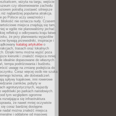
eszkańcem, wizyta na targu, wejście
muzeum czy obserwowanie zachodu
eziorem potrafią zostawić silniejsze
niż najbardziej popularna atrakcja.
e po Polsce uczy uważności i
e bliskość nie oznacza nudy. Czasem
wartościowe miejsca znajdują się tam,
iej w ogóle nie planowaliśmy jechać.
iej refleksji o odkrywaniu kraju łatwo
iosku, że przy planowaniu wyjazdów
ne bywają przewodniki, inspiracje i
rządkowany
katalog artykułów
o
trakcjach, trasach oraz lokalnych
ch. Dzięki temu można wyjść poza
ejsze kierunki i znaleźć miejsca mniej
le idealnie dopasowane do własnych
ń, tempa podróżowania i budżetu.
wrócić uwagę na zmianę podejścia do
czynku. Coraz więcej osób nie szuka
biernego leżenia, ale doświadczeń.
ają spływy kajakowe, inni rowerowe
iedzanie zamków, pobyty w
ach agroturystycznych, wyjazdy
bo wędrówki po parkach narodowych.
 pod tym względem ogromne
 rozwijająca się infrastruktura
sprawia, że nawet mniej oczywiste
ą się coraz bardziej dostępne.
e nadal można znaleźć miejsca
ameralne i oddalone od masowej