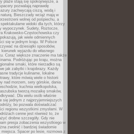
 plaże stają się spokojniejsze, a
spacery pozwalają naprawdę
azury zachwycają ciszą, wodą i
 naturą. Bieszczady wciąż mają w
przestrzeni wolnej od pośpiechu, a
ą spektakularne widoki dla tych, którzy
ny wypoczynek. Sudety, Roztocze,
ura Krakowsko-Częstochowska czy
pokazują, jak wiele odmiennych
ci się w jednym kraju. W Polsce
zywać na dziesiątki sposobów,
 kierunek wyjazdu do własnego
u. Coraz większe znaczenie ma także
linarna. Podróżując po kraju, można
ionalne smaki, które nierzadko są
we jak zabytki i krajobrazy. Każdy
asne tradycje kulinarne, lokalne
trawy, które mówią wiele o historii
y nad morzem, sery górskie, dania
wschodzie, kuchnia wielkopolska,
kaszubska tworzą mozaikę smaków,
odkrywać. Dla wielu osób właśnie
je się jednym z najprzyjemniejszych
odróży, bo pozwala doświadczać
ści regionu wszystkimi zmysłami. W
dróżach cenne jest również to, że
ażyć drobne szczegóły. Gdy nie
nam presja zobaczenia wszystkiego w
ożna zwolnić i bardziej świadomie
 miejsca. Spacer po lesie, rozmowa z