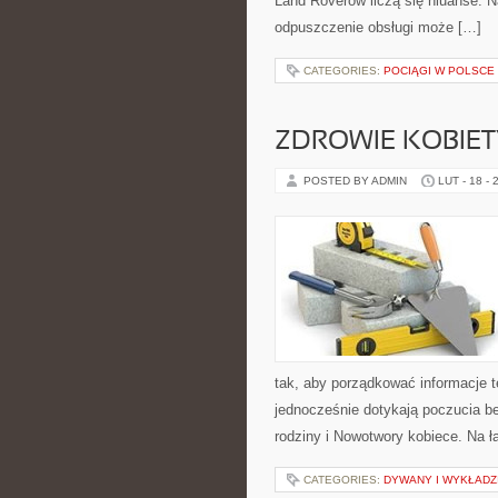
Land Roverów liczą się niuanse. 
odpuszczenie obsługi może […]
CATEGORIES:
POCIĄGI W POLSCE
ZDROWIE KOBIETY 
POSTED BY ADMIN
LUT - 18 - 
tak, aby porządkować informacje 
jednocześnie dotykają poczucia b
rodziny i Nowotwory kobiece. Na ł
CATEGORIES:
DYWANY I WYKŁADZ