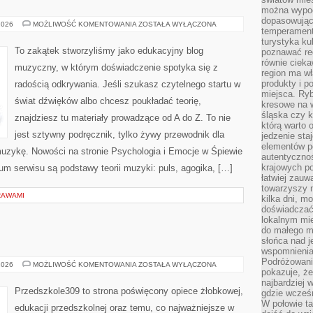
można wypoc
dopasowując
PORADNIK
2026
MOŻLIWOŚĆ KOMENTOWANIA
ZOSTAŁA WYŁĄCZONA
temperament
DLA
RODZICÓW
turystyka ku
MŁODYCH
To zakątek stworzyliśmy jako edukacyjny blog
poznawać reg
MUZYKÓW
równie cieka
muzyczny, w którym doświadczenie spotyka się z
region ma wł
produkty i po
radością odkrywania. Jeśli szukasz czytelnego startu w
miejsca. Ryb
świat dźwięków albo chcesz poukładać teorię,
kresowe na 
śląska czy 
znajdziesz tu materiały prowadzące od A do Z. To nie
którą warto 
jest sztywny podręcznik, tylko żywy przewodnik dla
jedzenie sta
elementów p
muzykę. Nowości na stronie Psychologia i Emocje w Śpiewie
autentyczno
krajowych po
trum serwisu są podstawy teorii muzyki: puls, agogika, […]
łatwiej zauw
towarzyszy 
RAWAMI
kilka dni, m
doświadczać
lokalnym mi
do małego 
słońca nad j
wspomnienia 
Podróżowani
PRZEDSZKOLA
2026
MOŻLIWOŚĆ KOMENTOWANIA
ZOSTAŁA WYŁĄCZONA
pokazuje, ż
najbardziej 
Przedszkole309 to strona poświęcony opiece żłobkowej,
gdzie wcześn
W połowie tak
edukacji przedszkolnej oraz temu, co najważniejsze w