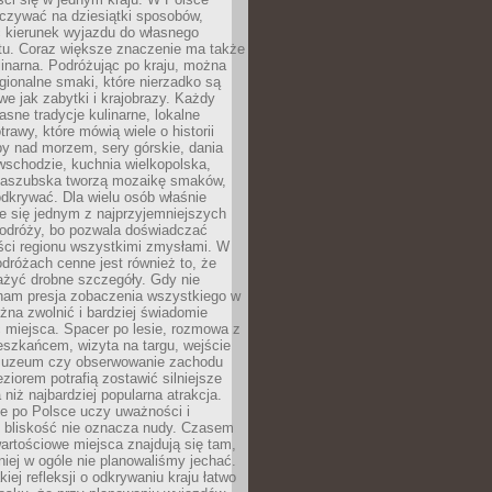
zywać na dziesiątki sposobów,
 kierunek wyjazdu do własnego
u. Coraz większe znaczenie ma także
linarna. Podróżując po kraju, można
ionalne smaki, które nierzadko są
we jak zabytki i krajobrazy. Każdy
asne tradycje kulinarne, lokalne
trawy, które mówią wiele o historii
y nad morzem, sery górskie, dania
wschodzie, kuchnia wielkopolska,
kaszubska tworzą mozaikę smaków,
odkrywać. Dla wielu osób właśnie
je się jednym z najprzyjemniejszych
odróży, bo pozwala doświadczać
ści regionu wszystkimi zmysłami. W
dróżach cenne jest również to, że
ażyć drobne szczegóły. Gdy nie
nam presja zobaczenia wszystkiego w
ożna zwolnić i bardziej świadomie
 miejsca. Spacer po lesie, rozmowa z
eszkańcem, wizyta na targu, wejście
muzeum czy obserwowanie zachodu
eziorem potrafią zostawić silniejsze
niż najbardziej popularna atrakcja.
e po Polsce uczy uważności i
e bliskość nie oznacza nudy. Czasem
wartościowe miejsca znajdują się tam,
iej w ogóle nie planowaliśmy jechać.
iej refleksji o odkrywaniu kraju łatwo