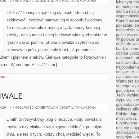
MATERIAŁY
2026
MOŻLIWOŚĆ KOMENTOWANIA
ZOSTAŁA WYŁĄCZONA
lokalnym mi
I
do małego 
NARZĘDZIA
słońca nad j
Elfiki777 to inspirujący blog dla osób, które chcą
wspomnienia 
szkicować i ćwiczyć handwriting w sposób świadomy.
Podróżowani
pokazuje, ż
To miejsce powstało z myślą o tych, którzy kochają
najbardziej 
gdzie wcześn
kreskę, cenią notes i chcą budować własny charakter w
W połowie tak
rysunku oraz piśmie. Strona prowadzi czytelnika od
dojść do wn
bardzo pomoc
pierwszych prób, przez małe kroki, aż po bardziej
dobrze upo
drem i pięknem znaków. Ciekawe kategorie to Rysowanie i
regionach, a
ciekawostka
czne. W centrum Elfiki777 stoi […]
najpopularni
oczywiste, a
zainteresowa
TWO
Warto też z
samego wypo
już jedynie 
Jedni wybier
TIWALE
wyprawy, zw
gospodarstw
KONCERTY
2026
MOŻLIWOŚĆ KOMENTOWANIA
ZOSTAŁA WYŁĄCZONA
wellness al
I
Polska daje
FESTIWALE
możliwości, a
Limith to rozrywkowy blog o muzyce, który powstał z
turystyczna 
myślą o czytelnikach szukających lekkości po całym
regiony staj
Jednocześni
dniu, ale też o tych, którzy chcą wiedzieć więcej. To
spokojne, k