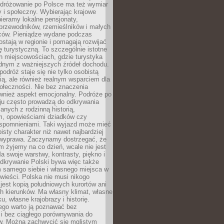
Podróżowanie po Polsce ma też wymiar
 i społeczny. Wybierając krajowe
pieramy lokalne pensjonaty,
 przewodników, rzemieślników i małych
rców. Pieniądze wydane podczas
stają w regionie i pomagają rozwijać
tę turystyczną. To szczególnie istotne
h miejscowościach, gdzie turystyka
dnym z ważniejszych źródeł dochodu.
podróż staje się nie tylko osobistą
ą, ale również realnym wsparciem dla
ołeczności. Nie bez znaczenia
ównież aspekt emocjonalny. Podróże po
ju często prowadzą do odkrywania
anych z rodzinną historią,
m, opowieściami dziadków czy
spomnieniami. Taki wyjazd może mieć
bisty charakter niż nawet najbardziej
wyprawa. Zaczynamy dostrzegać, że
ym żyjemy na co dzień, wcale nie jest
a swoje warstwy, kontrasty, piękno i
Odkrywanie Polski bywa więc także
 samego siebie i własnego miejsca w
wieści. Polska nie musi nikogo
jest kopią południowych kurortów ani
h kierunków. Ma własny klimat, własne
u, własne krajobrazy i historię.
ego warto ją poznawać bez
i bez ciągłego porównywania do
ów. Można zachwycić się mglistym