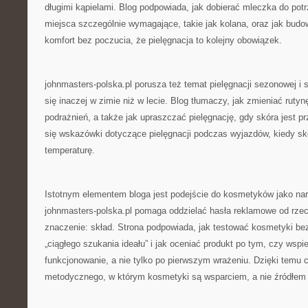
długimi kąpielami. Blog podpowiada, jak dobierać mleczka do potr
miejsca szczególnie wymagające, takie jak kolana, oraz jak budo
komfort bez poczucia, że pielęgnacja to kolejny obowiązek.
johnmasters-polska.pl porusza też temat pielęgnacji sezonowej i 
się inaczej w zimie niż w lecie. Blog tłumaczy, jak zmieniać rutyn
podrażnień, a także jak upraszczać pielęgnację, gdy skóra jest 
się wskazówki dotyczące pielęgnacji podczas wyjazdów, kiedy s
temperaturę.
Istotnym elementem bloga jest podejście do kosmetyków jako narz
johnmasters-polska.pl pomaga oddzielać hasła reklamowe od rzecz
znaczenie: skład. Strona podpowiada, jak testować kosmetyki be
„ciągłego szukania ideału” i jak oceniać produkt po tym, czy wspi
funkcjonowanie, a nie tylko po pierwszym wrażeniu. Dzięki temu c
metodycznego, w którym kosmetyki są wsparciem, a nie źródłem f