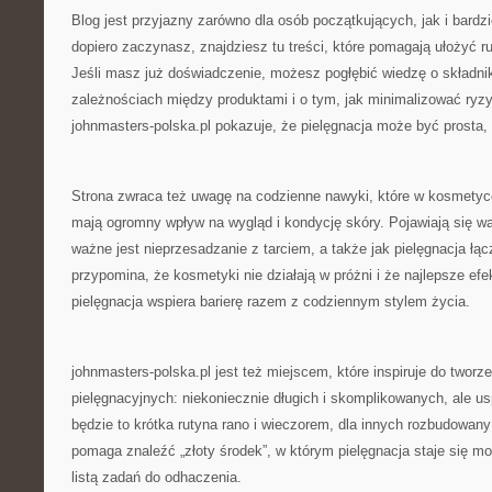
Blog jest przyjazny zarówno dla osób początkujących, jak i bard
dopiero zaczynasz, znajdziesz tu treści, które pomagają ułożyć r
Jeśli masz już doświadczenie, możesz pogłębić wiedzę o składni
zależnościach między produktami i o tym, jak minimalizować ryzyk
johnmasters-polska.pl pokazuje, że pielęgnacja może być prosta,
Strona zwraca też uwagę na codzienne nawyki, które w kosmetyc
mają ogromny wpływ na wygląd i kondycję skóry. Pojawiają się wątk
ważne jest nieprzesadzanie z tarciem, a także jak pielęgnacja łąc
przypomina, że kosmetyki nie działają w próżni i że najlepsze efe
pielęgnacja wspiera barierę razem z codziennym stylem życia.
johnmasters-polska.pl jest też miejscem, które inspiruje do tworz
pielęgnacyjnych: niekoniecznie długich i skomplikowanych, ale u
będzie to krótka rutyna rano i wieczorem, dla innych rozbudowan
pomaga znaleźć „złoty środek”, w którym pielęgnacja staje się mo
listą zadań do odhaczenia.