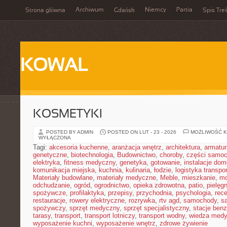
Archiwum
Niemcy
Partia
Strona główna
Gdańsk
Spis Treś
KOWAL
KOSMETYKI
POSTED BY ADMIN
POSTED ON LUT - 23 - 2026
MOŻLIWOŚĆ 
WYŁĄCZONA
Tagi:
akcesoria kuchenne
,
aranżacja wnętrz
,
architektura
,
armatur
genetyczne
,
biotechnologia
,
Budownictwo
,
choroby
,
części samo
elektryka
,
fitness medyczny
,
genetyka
,
gotowanie
,
instalacje do
komunikacja miejska
,
kuchnia
,
kulinaria
,
łodzie
,
logistyka transpo
Materiały budowlane
,
materiały medyczne
,
Meble
,
mieszkanie
,
mo
odchudzanie
,
ogród
,
ogrodnictwo
,
opieka zdrowotna
,
patio
,
pielęgn
spożywcze
,
profilaktyka
,
przepisy
,
przychodnia
,
psychologia
,
rece
restauracje
,
rowery elektryczne
,
rozrywka
,
rtv agd
,
samochody
,
s
spożywczy
,
sprzęt medyczny
,
sprzęt specjalistyczny
,
stacje ben
tarasy
,
transport
,
transport lotniczy
,
transport wodny
,
wiedza med
wyposażenie kuchni
,
wyposażenie wnętrz
,
zdrowe żywienie