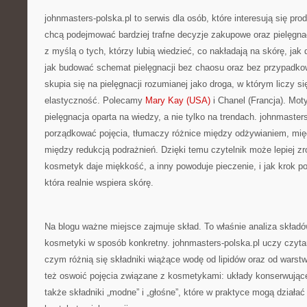
johnmasters-polska.pl to serwis dla osób, które interesują się pro
chcą podejmować bardziej trafne decyzje zakupowe oraz pielęgna
z myślą o tych, którzy lubią wiedzieć, co nakładają na skórę, jak 
jak budować schemat pielęgnacji bez chaosu oraz bez przypadk
skupia się na pielęgnacji rozumianej jako droga, w którym liczy si
elastyczność. Polecamy
Mary Kay (USA)
i Chanel (Francja). Mo
pielęgnacja oparta na wiedzy, a nie tylko na trendach. johnmaste
porządkować pojęcia, tłumaczy różnice między odżywianiem, mi
między redukcją podrażnień. Dzięki temu czytelnik może lepiej z
kosmetyk daje miękkość, a inny powoduje pieczenie, i jak krok po 
która realnie wspiera skórę.
Na blogu ważne miejsce zajmuje skład. To właśnie analiza skład
kosmetyki w sposób konkretny. johnmasters-polska.pl uczy czytan
czym różnią się składniki wiążące wodę od lipidów oraz od warst
też oswoić pojęcia związane z kosmetykami: układy konserwujące,
także składniki „modne” i „głośne”, które w praktyce mogą działać