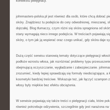
kontekstu pielęgnacji.
johnmasters-polska.pl jest również dla osób, które chcą dobrać pi
skóry. Znajdziesz tu podejście do cery odwodnionej, mieszanej, s
dojrzałej. Blog tłumaczy, czym różni się skóra spragniona od skór
stany wymagają nieco innego podejścia. W treściach pojawiają się
skóry, o tym jak ją wspierać oraz czego unikać, gdy skóra daje s
Dużą część serwisu stanowią tematy dotyczące pielęgnacji włosów
podłoże wzrostu włosa, jak rozróżniać problemy typu przesuszeni
obejmującą oczyszczanie, wygładzanie i zabezpieczanie. johnma
zrozumieć, kiedy lepiej sprawdzają się formuły nieobciążające, a 
kosmetyki bardziej treściwe. Wskazuje też, jak łączyć szampon 
włosy były miękkie bez efektu obciążenia.
W serwisie pojawiają się także treści o pielęgnacji ciała, które po
również potrzebuje odżywienia, szczególnie gdy jest narażona na 