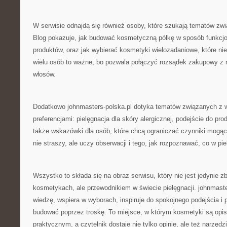
W serwisie odnajdą się również osoby, które szukają tematów zw
Blog pokazuje, jak budować kosmetyczną półkę w sposób funkcjon
produktów, oraz jak wybierać kosmetyki wielozadaniowe, które nie
wielu osób to ważne, bo pozwala połączyć rozsądek zakupowy z 
włosów.
Dodatkowo johnmasters-polska.pl dotyka tematów związanych z w
preferencjami: pielęgnacja dla skóry alergicznej, podejście do p
także wskazówki dla osób, które chcą ograniczać czynniki mogąc
nie straszy, ale uczy obserwacji i tego, jak rozpoznawać, co w pie
Wszystko to składa się na obraz serwisu, który nie jest jedynie z
kosmetykach, ale przewodnikiem w świecie pielęgnacji. johnmaste
wiedzę, wspiera w wyborach, inspiruje do spokojnego podejścia i
budować poprzez troskę. To miejsce, w którym kosmetyki są opi
praktycznym, a czytelnik dostaje nie tylko opinie, ale też narzęd