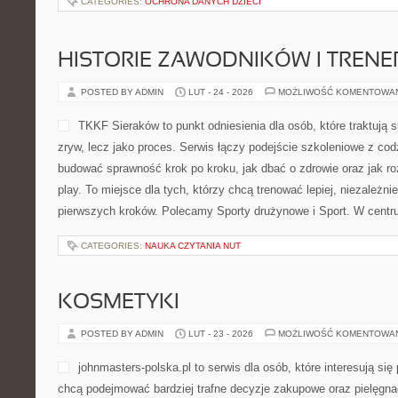
CATEGORIES:
OCHRONA DANYCH DZIECI
HISTORIE ZAWODNIKÓW I TREN
POSTED BY ADMIN
LUT - 24 - 2026
MOŻLIWOŚĆ KOMENTOWA
TKKF Sieraków to punkt odniesienia dla osób, które traktują s
zryw, lecz jako proces. Serwis łączy podejście szkoleniowe z cod
budować sprawność krok po kroku, jak dbać o zdrowie oraz jak roz
play. To miejsce dla tych, którzy chcą trenować lepiej, niezależni
pierwszych kroków. Polecamy Sporty drużynowe i Sport. W centru
CATEGORIES:
NAUKA CZYTANIA NUT
KOSMETYKI
POSTED BY ADMIN
LUT - 23 - 2026
MOŻLIWOŚĆ KOMENTOWA
johnmasters-polska.pl to serwis dla osób, które interesują się
chcą podejmować bardziej trafne decyzje zakupowe oraz pielęgna