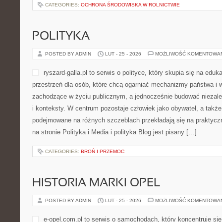
CATEGORIES:
OCHRONA ŚRODOWISKA W ROLNICTWIE
POLITYKA
POSTED BY ADMIN
LUT - 25 - 2026
MOŻLIWOŚĆ KOMENTOWA
ryszard-galla.pl to serwis o polityce, który skupia się na eduka
przestrzeń dla osób, które chcą ogarniać mechanizmy państwa i w
zachodzące w życiu publicznym, a jednocześnie budować niezależ
i konteksty. W centrum pozostaje człowiek jako obywatel, a także 
podejmowane na różnych szczeblach przekładają się na praktyc
na stronie Polityka i Media i polityka Blog jest pisany […]
CATEGORIES:
BROŃ I PRZEMOC
HISTORIA MARKI OPEL
POSTED BY ADMIN
LUT - 25 - 2026
MOŻLIWOŚĆ KOMENTOWA
e-opel.com.pl to serwis o samochodach, który koncentruje s