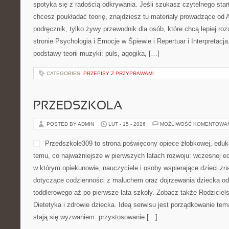
spotyka się z radością odkrywania. Jeśli szukasz czytelnego sta
chcesz poukładać teorię, znajdziesz tu materiały prowadzące od A
podręcznik, tylko żywy przewodnik dla osób, które chcą lepiej r
stronie Psychologia i Emocje w Śpiewie i Repertuar i Interpretacj
podstawy teorii muzyki: puls, agogika, […]
CATEGORIES:
PRZEPISY Z PRZYPRAWAMI
PRZEDSZKOLA
POSTED BY ADMIN
LUT - 15 - 2026
MOŻLIWOŚĆ KOMENTOWA
Przedszkole309 to strona poświęcony opiece żłobkowej, eduka
temu, co najważniejsze w pierwszych latach rozwoju: wczesnej ed
w którym opiekunowie, nauczyciele i osoby wspierające dzieci zn
dotyczące codzienności z maluchem oraz dojrzewania dziecka od
toddlerowego aż po pierwsze lata szkoły. Zobacz także Rodziciel
Dietetyka i zdrowie dziecka. Ideą serwisu jest porządkowanie tema
stają się wyzwaniem: przystosowanie […]