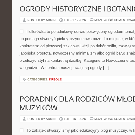
OGRODY HISTORYCZNE I BOTAN
POSTED BY ADMIN
LUT - 17 - 2026
MOŻLIWOŚĆ KOMENTOWA
Hellerówka to poradnikowy serwis poświęcony ogrodom tema
co pomaga stworzyć piękny przydomową oazę. To miejsce, w któ
konkretem: od pierwszej szkicowej wizji po dobór roślin, rozwiązań i
japońska prostota, nowoczesny minimalizm albo ogród barw, znajd
przełożyć styl na konkretną działkę. Kategorie to Nowoczesne tec
w ogrodzie. W centrum naszej uwagi są ogrody […]
CATEGORIES:
KRĘGLE
PORADNIK DLA RODZICÓW MŁO
MUZYKÓW
POSTED BY ADMIN
LUT - 16 - 2026
MOŻLIWOŚĆ KOMENTOWA
To zakątek stworzyliśmy jako edukacyjny blog muzyczny, w 