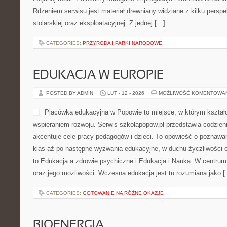
Rdzeniem serwisu jest materiał drewniany widziane z kilku perspek
stolarskiej oraz eksploatacyjnej. Z jednej […]
CATEGORIES:
PRZYRODA I PARKI NARODOWE
EDUKACJA W EUROPIE
POSTED BY ADMIN
LUT - 12 - 2026
MOŻLIWOŚĆ KOMENTOWA
Placówka edukacyjna w Popowie to miejsce, w którym kształc
wspieraniem rozwoju. Serwis szkolapopow.pl przedstawia codzien
akcentuje cele pracy pedagogów i dzieci. To opowieść o poznawa
klas aż po następne wyzwania edukacyjne, w duchu życzliwości o
to Edukacja a zdrowie psychiczne i Edukacja i Nauka. W centrum 
oraz jego możliwości. Wczesna edukacja jest tu rozumiana jako 
CATEGORIES:
GOTOWANIE NA RÓŻNE OKAZJE
BIOENERGIA