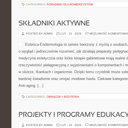
CATEGORIES:
PORADNIKI DLA ROWERZYSTÓW
SKŁADNIKI AKTYWNE
POSTED BY ADMIN
LUT - 15 - 2026
MOŻLIWOŚĆ KOMENTOWA
Estetica-Endermologia to serwis tworzony z myślą o osobach,
o wygląd i jednocześnie rozumieć, jak działają preparaty pielęgn
medycyna estetyczna oraz które terapie gabinetowe mają realne d
rzeczywistość pielęgnacyjną z wyjaśnieniami o komponentach 
w skórze, tkankach i organizmie. Dzięki temu czytelnik może se
bardziej świadomie oraz omijać modowe hasła. Ciekawe kategorie
Anti-aging. […]
CATEGORIES:
OBRĄCZKI I BIŻUTERIA
PROJEKTY I PROGRAMY EDUKAC
POSTED BY ADMIN
LUT - 14 - 2026
MOŻLIWOŚĆ KOMENTOWA