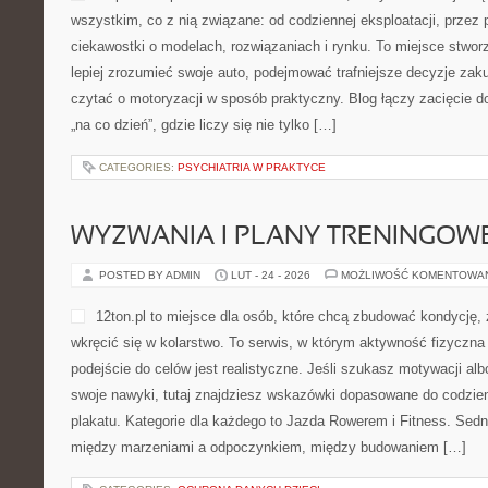
wszystkim, co z nią związane: od codziennej eksploatacji, przez 
ciekawostki o modelach, rozwiązaniach i rynku. To miejsce stwor
lepiej zrozumieć swoje auto, podejmować trafniejsze decyzje zak
czytać o motoryzacji w sposób praktyczny. Blog łączy zacięcie
„na co dzień”, gdzie liczy się nie tylko […]
CATEGORIES:
PSYCHIATRIA W PRAKTYCE
WYZWANIA I PLANY TRENINGOW
POSTED BY ADMIN
LUT - 24 - 2026
MOŻLIWOŚĆ KOMENTOWA
12ton.pl to miejsce dla osób, które chcą zbudować kondycję,
wkręcić się w kolarstwo. To serwis, w którym aktywność fizyczna
podejście do celów jest realistyczne. Jeśli szukasz motywacji a
swoje nawyki, tutaj znajdziesz wskazówki dopasowane do codzien
plakatu. Kategorie dla każdego to Jazda Rowerem i Fitness. Sed
między marzeniami a odpoczynkiem, między budowaniem […]