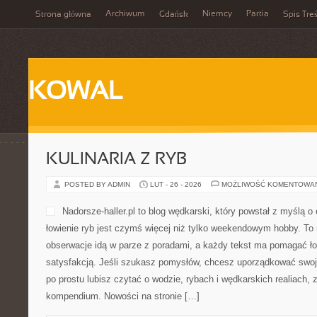
Archiwum
Niemcy
Partia
Strona główna
Gdańsk
Spis Treś
KOWAL
KULINARIA Z RYB
POSTED BY ADMIN
LUT - 26 - 2026
MOŻLIWOŚĆ KOMENTOWA
Nadorsze-haller.pl to blog wędkarski, który powstał z myślą o
łowienie ryb jest czymś więcej niż tylko weekendowym hobby. To
obserwacje idą w parze z poradami, a każdy tekst ma pomagać ło
satysfakcją. Jeśli szukasz pomysłów, chcesz uporządkować swoje
po prostu lubisz czytać o wodzie, rybach i wędkarskich realiach, z
kompendium. Nowości na stronie […]