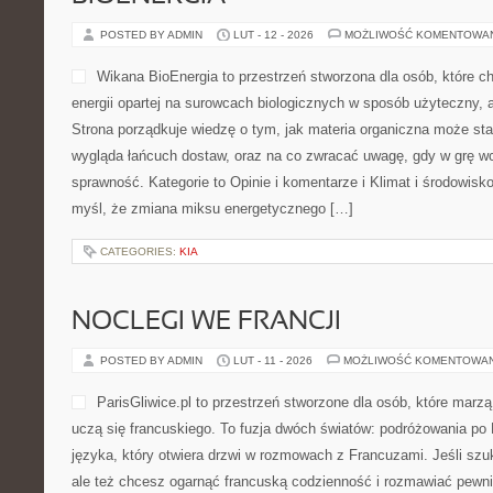
POSTED BY ADMIN
LUT - 12 - 2026
MOŻLIWOŚĆ KOMENTOWA
Wikana BioEnergia to przestrzeń stworzona dla osób, które c
energii opartej na surowcach biologicznych w sposób użyteczny, a
Strona porządkuje wiedzę o tym, jak materia organiczna może stać
wygląda łańcuch dostaw, oraz na co zwracać uwagę, gdy w grę w
sprawność. Kategorie to Opinie i komentarze i Klimat i środowisko
myśl, że zmiana miksu energetycznego […]
CATEGORIES:
KIA
NOCLEGI WE FRANCJI
POSTED BY ADMIN
LUT - 11 - 2026
MOŻLIWOŚĆ KOMENTOWA
ParisGliwice.pl to przestrzeń stworzone dla osób, które marzą
uczą się francuskiego. To fuzja dwóch światów: podróżowania po 
języka, który otwiera drzwi w rozmowach z Francuzami. Jeśli sz
ale też chcesz ogarnąć francuską codzienność i rozmawiać pewniej