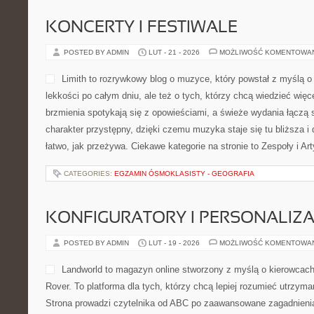
KONCERTY I FESTIWALE
POSTED BY ADMIN
LUT - 21 - 2026
MOŻLIWOŚĆ KOMENTOWA
Limith to rozrywkowy blog o muzyce, który powstał z myślą o
lekkości po całym dniu, ale też o tych, którzy chcą wiedzieć więc
brzmienia spotykają się z opowieściami, a świeże wydania łączą 
charakter przystępny, dzięki czemu muzyka staje się tu bliższa i
łatwo, jak przeżywa. Ciekawe kategorie na stronie to Zespoły i Art
CATEGORIES:
EGZAMIN ÓSMOKLASISTY - GEOGRAFIA
KONFIGURATORY I PERSONALIZA
POSTED BY ADMIN
LUT - 19 - 2026
MOŻLIWOŚĆ KOMENTOWA
Landworld to magazyn online stworzony z myślą o kierowcac
Rover. To platforma dla tych, którzy chcą lepiej rozumieć utrzyma
Strona prowadzi czytelnika od ABC po zaawansowane zagadnienia