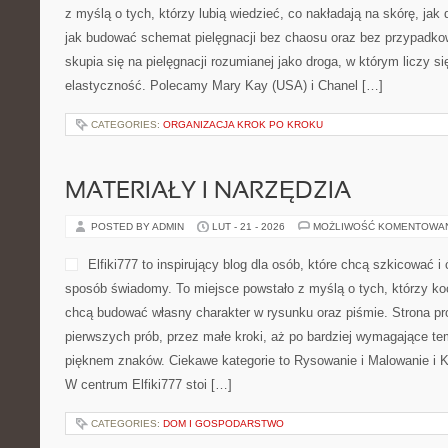
z myślą o tych, którzy lubią wiedzieć, co nakładają na skórę, jak 
jak budować schemat pielęgnacji bez chaosu oraz bez przypadk
skupia się na pielęgnacji rozumianej jako droga, w którym liczy si
elastyczność. Polecamy Mary Kay (USA) i Chanel […]
CATEGORIES:
ORGANIZACJA KROK PO KROKU
MATERIAŁY I NARZĘDZIA
POSTED BY ADMIN
LUT - 21 - 2026
MOŻLIWOŚĆ KOMENTOWA
Elfiki777 to inspirujący blog dla osób, które chcą szkicować i
sposób świadomy. To miejsce powstało z myślą o tych, którzy koc
chcą budować własny charakter w rysunku oraz piśmie. Strona pr
pierwszych prób, przez małe kroki, aż po bardziej wymagające t
pięknem znaków. Ciekawe kategorie to Rysowanie i Malowanie i 
W centrum Elfiki777 stoi […]
CATEGORIES:
DOM I GOSPODARSTWO