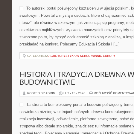
To autorski portal poświęcony kształceniu w ujęciu polskim, 
światowym. Powstał z myślą o osobach, które chcą rozumieć szkołę
i teraz”, ale również w szerszym: jak zmieniają się programy, met
oczekiwania najbliższych, wyzwania nauczycieli oraz priorytety 
stworzone po to, by łączyć codzienność szkolną z analizą, a insp
przekładać na konkret. Polecamy Edukacja i Szkoła i […]
CATEGORIES:
AGROTURYSTYKA W SERCU WINNIC EUROPY
HISTORIA I TRADYCJA DREWNA 
BUDOWNICTWIE
POSTED BY ADMIN
LUT - 13 - 2026
MOŻLIWOŚĆ KOMENTOWA
Ta strona to kompleksowy portal o budowie poświęcony temu, 
największą różnicę w ustrojach nośnych: drewnu konstrukcyjnemu.
realizacja inwestycji, odświeżenie, platforma zewnętrzna, połać 
stropowa albo detale stolarskie, znajdziesz tu informacje podane
zbędnej teorii. Polecamy kategorie Impregnacja i Ochrona Drewna