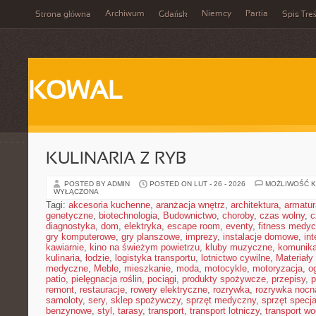
Archiwum
Niemcy
Partia
Strona główna
Gdańsk
Spis Treś
KOWAL
KULINARIA Z RYB
POSTED BY ADMIN
POSTED ON LUT - 26 - 2026
MOŻLIWOŚĆ 
WYŁĄCZONA
Tagi:
akcesoria kuchenne
,
aranżacja wnętrz
,
architektura
,
armatur
genetyczne
,
biotechnologia
,
Budownictwo
,
choroby
,
czas wolny
,
c
diagnostyka
,
dom
,
elektryka
,
escape room
,
eventy
,
fitness medy
gry komputerowe
,
gry planszowe
,
imprezy
,
instalacje domowe
,
in
kawiarnie
,
kino na świeżym powietrzu
,
kluby muzyczne
,
komunika
kulinaria
,
łodzie
,
logistyka transportu
,
lotnictwo cywilne
,
Materiały
medyczne
,
Meble
,
mieszkanie
,
moda
,
motocykle
,
motoryzacja
,
o
patio
,
pielęgnacja roślin
,
pociągi
,
produkty spożywcze
,
przepisy
,
p
remont
,
restauracje
,
rowery elektryczne
,
rozrywka
,
rozrywka nocn
samoloty
,
sery
,
sklep spożywczy
,
sprzęt medyczny
,
sprzęt specja
benzynowe
,
styl
,
tarasy
,
transport
,
transport lotniczy
,
transport w