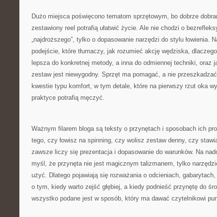
Dużo miejsca poświęcono tematom sprzętowym, bo dobrze dobran
zestawiony reel potrafią ułatwić życie. Ale nie chodzi o bezreflek
„najdroższego”, tylko o dopasowanie narzędzi do stylu łowienia. N
podejście, które tłumaczy, jak rozumieć akcję wędziska, dlaczego
lepsza do konkretnej metody, a inna do odmiennej techniki, oraz ja
zestaw jest niewygodny. Sprzęt ma pomagać, a nie przeszkadzać, 
kwestie typu komfort, w tym detale, które na pierwszy rzut oka wy
praktyce potrafią męczyć.
Ważnym filarem bloga są teksty o przynętach i sposobach ich pr
tego, czy łowisz na spinning, czy wolisz zestaw denny, czy stawi
zawsze liczy się prezentacja i dopasowanie do warunków. Na nador
myśl, że przynęta nie jest magicznym talizmanem, tylko narzędzi
użyć. Dlatego pojawiają się rozważania o odcieniach, gabarytach,
o tym, kiedy warto zejść głębiej, a kiedy podnieść przynętę do 
wszystko podane jest w sposób, który ma dawać czytelnikowi pun