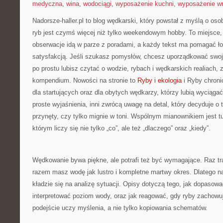
medyczna
,
wina
,
wodociągi
,
wyposażenie kuchni
,
wyposażenie wn
Nadorsze-haller.pl to blog wędkarski, który powstał z myślą o oso
ryb jest czymś więcej niż tylko weekendowym hobby. To miejsce,
obserwacje idą w parze z poradami, a każdy tekst ma pomagać ło
satysfakcją. Jeśli szukasz pomysłów, chcesz uporządkować swoje
po prostu lubisz czytać o wodzie, rybach i wędkarskich realiach, z
kompendium. Nowości na stronie to
Ryby i ekologia
i Ryby chroni
dla startujących oraz dla obytych wędkarzy, którzy lubią wyciągać
proste wyjaśnienia, inni zwrócą uwagę na detal, który decyduje o 
przynęty, czy tylko mignie w toni. Wspólnym mianownikiem jest t
którym liczy się nie tylko „co”, ale też „dlaczego” oraz „kiedy”.
Wędkowanie bywa piękne, ale potrafi też być wymagające. Raz tra
razem masz wodę jak lustro i kompletne martwy okres. Dlatego na
kładzie się na analizę sytuacji. Opisy dotyczą tego, jak dopasować
interpretować poziom wody, oraz jak reagować, gdy ryby zachowuj
podejście uczy myślenia, a nie tylko kopiowania schematów.