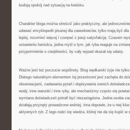
budują spokój nad sytuacją na łowisku.
Charakter bloga można streścić jako praktyczny, ale jednocześnie
udawać encyklopedii pisanej dla zawodowców, tylko mają być dla l
lepiej, rozumieć więcej i czerpać z pasji satysfakcję. Czasem w
ustawieniu hamulca, jedna myśl o tym, jak ryba reaguje na zmian
przypomnienie o cierpliwości, by cały wypad okazał się udany.
Ważne jest też poczucie wspólnoty. Blog wędkarski żyje nie tylko
Dlatego naturalnym elementem tej przestrzeni jest zachęta do dzi
obserwacjami, zadawania pytań i dopisywania swoich doświadcz
wody, inne warunki i inne ryby, ale mechanizmy często się powtar
wymiana doświadczeń potrafi być niezastąpiona. Jedna osoba za
działają przynęty prowadzone wolniej, inna dopowie, że u niej klu
aktywnych ryb. Z tego rodzi się wiedza, której nie da się kupić w s