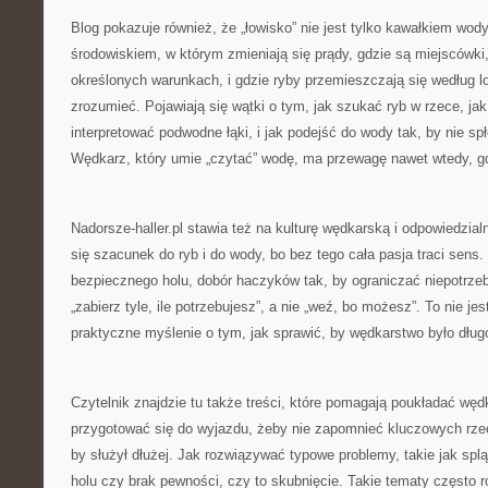
Blog pokazuje również, że „łowisko” nie jest tylko kawałkiem wo
środowiskiem, w którym zmieniają się prądy, gdzie są miejscówki,
określonych warunkach, i gdzie ryby przemieszczają się według l
zrozumieć. Pojawiają się wątki o tym, jak szukać ryb w rzece, ja
interpretować podwodne łąki, i jak podejść do wody tak, by nie s
Wędkarz, który umie „czytać” wodę, ma przewagę nawet wtedy, gd
Nadorsze-haller.pl stawia też na kulturę wędkarską i odpowiedzia
się szacunek do ryb i do wody, bo bez tego cała pasja traci sen
bezpiecznego holu, dobór haczyków tak, by ograniczać niepotrze
„zabierz tyle, ile potrzebujesz”, a nie „weź, bo możesz”. To nie je
praktyczne myślenie o tym, jak sprawić, by wędkarstwo było dług
Czytelnik znajdzie tu także treści, które pomagają poukładać wę
przygotować się do wyjazdu, żeby nie zapomnieć kluczowych rzec
by służył dłużej. Jak rozwiązywać typowe problemy, takie jak splą
holu czy brak pewności, czy to skubnięcie. Takie tematy często r