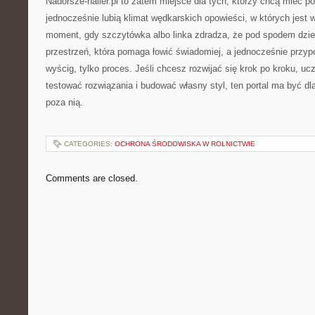
Nadorsze-haller.pl to zatem miejsce dla tych, którzy chcą mieć p
jednocześnie lubią klimat wędkarskich opowieści, w których jest wo
moment, gdy szczytówka albo linka zdradza, że pod spodem dzie
przestrzeń, która pomaga łowić świadomiej, a jednocześnie przyp
wyścig, tylko proces. Jeśli chcesz rozwijać się krok po kroku, uc
testować rozwiązania i budować własny styl, ten portal ma być dl
poza nią.
CATEGORIES:
OCHRONA ŚRODOWISKA W ROLNICTWIE
Comments are closed.