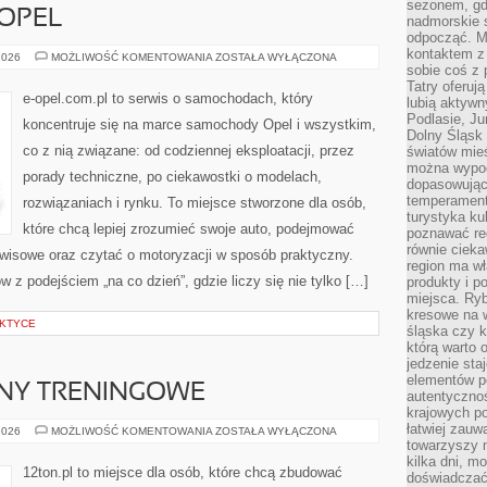
sezonem, gdy
 OPEL
nadmorskie 
odpocząć. M
kontaktem z
HISTORIA
2026
MOŻLIWOŚĆ KOMENTOWANIA
ZOSTAŁA WYŁĄCZONA
MARKI
sobie coś z 
OPEL
Tatry oferuj
e-opel.com.pl to serwis o samochodach, który
lubią aktyw
Podlasie, J
koncentruje się na marce samochody Opel i wszystkim,
Dolny Śląsk 
co z nią związane: od codziennej eksploatacji, przez
światów mieś
można wypoc
porady techniczne, po ciekawostki o modelach,
dopasowując
temperament
rozwiązaniach i rynku. To miejsce stworzone dla osób,
turystyka ku
które chcą lepiej zrozumieć swoje auto, podejmować
poznawać reg
równie cieka
rwisowe oraz czytać o motoryzacji w sposób praktyczny.
region ma wł
 z podejściem „na co dzień”, gdzie liczy się nie tylko […]
produkty i po
miejsca. Ryb
kresowe na 
AKTYCE
śląska czy 
którą warto 
jedzenie sta
elementów p
ANY TRENINGOWE
autentyczno
krajowych po
łatwiej zauw
WYZWANIA
2026
MOŻLIWOŚĆ KOMENTOWANIA
ZOSTAŁA WYŁĄCZONA
I
towarzyszy 
PLANY
kilka dni, m
TRENINGOWE
12ton.pl to miejsce dla osób, które chcą zbudować
doświadczać