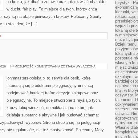
po kroku, jak dbać o zdrowie oraz jak rozwijać charakter
turystyki. 
ekonomiczny
w duchu fair play. To miejsce dla tych, którzy chcą
kierunki, ws
ego, czy są na etapie pierwszych kroków. Polecamy Sporty
restauracje,
przedsiębio
isu stoi idea, że […]
wyjazdu pozo
lokalną ofer
w mniejszyc
T
może być je
Dzięki temu 
przyjemności
lokalnych sp
pozostaje r
własnym kra
KOSMETYKI
2026
MOŻLIWOŚĆ KOMENTOWANIA
ZOSTAŁA WYŁĄCZONA
miejsc związ
dzieciństwe
szkolnymi w
johnmasters-polska.pl to serwis dla osób, które
bardziej oso
interesują się produktami pielęgnacyjnymi i chcą
egzotyczna 
kraj, w któr
podejmować bardziej trafne decyzje zakupowe oraz
oczywisty. M
tajemnice. 
pielęgnacyjne. To miejsce stworzone z myślą o tych,
odkrywaniem
którzy lubią wiedzieć, co nakładają na skórę, jak
szerszej opo
udawać. Nie 
działają substancje aktywne i jak budować schemat
egzotycznyc
rzypadkowych wyborów. Strona skupia się na pielęgnacji
rytmy pór rok
Właśnie dlat
iczy się regularność, ale też elastyczność. Polecamy Mary
kompleksów 
innych kraj