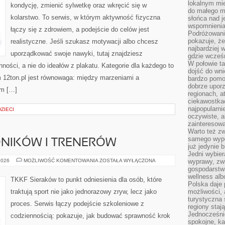
lokalnym mi
kondycję, zmienić sylwetkę oraz wkręcić się w
do małego 
kolarstwo. To serwis, w którym aktywność fizyczna
słońca nad j
wspomnienia 
łączy się z zdrowiem, a podejście do celów jest
Podróżowani
pokazuje, ż
realistyczne. Jeśli szukasz motywacji albo chcesz
najbardziej 
uporządkować swoje nawyki, tutaj znajdziesz
gdzie wcześn
W połowie tak
ści, a nie do ideałów z plakatu. Kategorie dla każdego to
dojść do wn
 12ton.pl jest równowaga: między marzeniami a
bardzo pomoc
dobrze upo
em […]
regionach, a
ciekawostka
najpopularni
ZIECI
oczywiste, a
zainteresowa
Warto też z
samego wypo
DNIKÓW I TRENERÓW
już jedynie 
Jedni wybier
HISTORIE
2026
MOŻLIWOŚĆ KOMENTOWANIA
ZOSTAŁA WYŁĄCZONA
wyprawy, zw
ZAWODNIKÓW
gospodarstw
I
wellness al
TRENERÓW
TKKF Sieraków to punkt odniesienia dla osób, które
Polska daje
traktują sport nie jako jednorazowy zryw, lecz jako
możliwości, a
turystyczna 
proces. Serwis łączy podejście szkoleniowe z
regiony staj
Jednocześni
codziennością: pokazuje, jak budować sprawność krok
spokojne, k