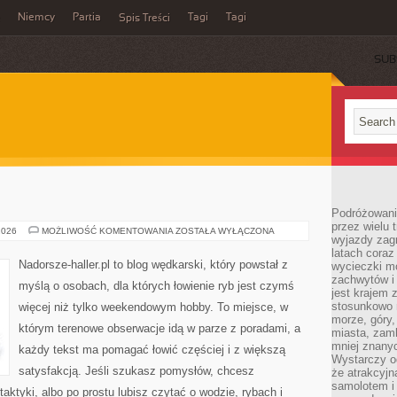
Niemcy
Partia
Tagi
Tagi
Spis Treści
SUB
Podróżowanie
przez wielu 
KULINARIA
2026
MOŻLIWOŚĆ KOMENTOWANIA
ZOSTAŁA WYŁĄCZONA
wyjazdy zag
Z
RYB
latach coraz
Nadorsze-haller.pl to blog wędkarski, który powstał z
wycieczki mo
zachwytów i
myślą o osobach, dla których łowienie ryb jest czymś
jest krajem
stosunkowo n
więcej niż tylko weekendowym hobby. To miejsce, w
morze, góry, 
którym terenowe obserwacje idą w parze z poradami, a
miasta, zamk
mniej znanyc
każdy tekst ma pomagać łowić częściej i z większą
Wystarczy od
satysfakcją. Jeśli szukasz pomysłów, chcesz
że atrakcyj
samolotem i
ktyki, albo po prostu lubisz czytać o wodzie, rybach i