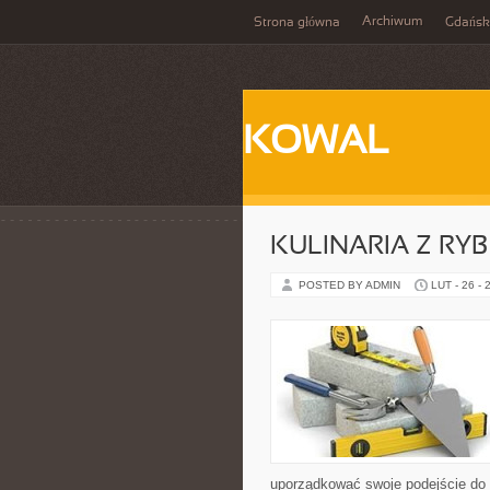
Archiwum
Strona główna
Gdańsk
KOWAL
KULINARIA Z RYB
POSTED BY ADMIN
LUT - 26 - 
uporządkować swoje podejście do ta