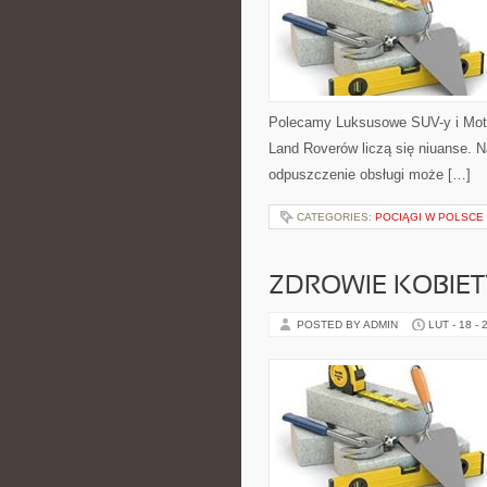
Polecamy Luksusowe SUV-y i Moto
Land Roverów liczą się niuanse. 
odpuszczenie obsługi może […]
CATEGORIES:
POCIĄGI W POLSCE
ZDROWIE KOBIETY 
POSTED BY ADMIN
LUT - 18 - 