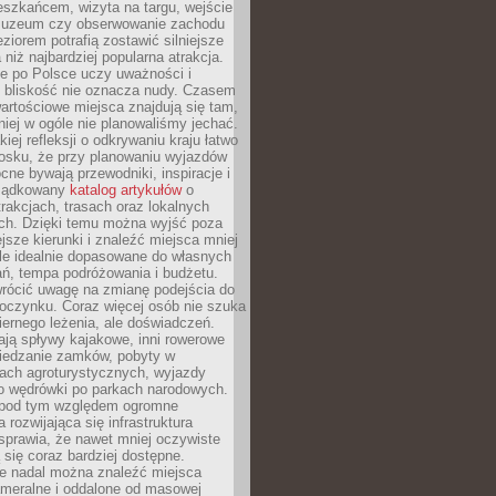
eszkańcem, wizyta na targu, wejście
muzeum czy obserwowanie zachodu
eziorem potrafią zostawić silniejsze
niż najbardziej popularna atrakcja.
e po Polsce uczy uważności i
e bliskość nie oznacza nudy. Czasem
wartościowe miejsca znajdują się tam,
iej w ogóle nie planowaliśmy jechać.
iej refleksji o odkrywaniu kraju łatwo
iosku, że przy planowaniu wyjazdów
ne bywają przewodniki, inspiracje i
rządkowany
katalog artykułów
o
trakcjach, trasach oraz lokalnych
ch. Dzięki temu można wyjść poza
ejsze kierunki i znaleźć miejsca mniej
le idealnie dopasowane do własnych
ń, tempa podróżowania i budżetu.
wrócić uwagę na zmianę podejścia do
czynku. Coraz więcej osób nie szuka
biernego leżenia, ale doświadczeń.
ają spływy kajakowe, inni rowerowe
iedzanie zamków, pobyty w
ach agroturystycznych, wyjazdy
bo wędrówki po parkach narodowych.
 pod tym względem ogromne
 rozwijająca się infrastruktura
sprawia, że nawet mniej oczywiste
ą się coraz bardziej dostępne.
e nadal można znaleźć miejsca
ameralne i oddalone od masowej