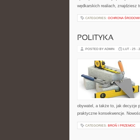
wędkarskich realiach, znajdziesz 
CATEGORIES:
OCHRONA ŚRODOWI
POLITYKA
POSTED BY ADMIN
LUT - 25 - 
obywatel, a także to, jak decyzje
praktyczne konsekwencje. Nowości n
CATEGORIES:
BROŃ I PRZEMOC