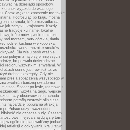
zywać na dziesiątki sposobów,
 kierunek wyjazdu do własnego
u. Coraz większe znaczenie ma także
linarna. Podróżując po kraju, można
ionalne smaki, które nierzadko są
we jak zabytki i krajobrazy. Każdy
asne tradycje kulinarne, lokalne
trawy, które mówią wiele o historii
y nad morzem, sery górskie, dania
wschodzie, kuchnia wielkopolska,
kaszubska tworzą mozaikę smaków,
odkrywać. Dla wielu osób właśnie
je się jednym z najprzyjemniejszych
odróży, bo pozwala doświadczać
ści regionu wszystkimi zmysłami. W
dróżach cenne jest również to, że
ażyć drobne szczegóły. Gdy nie
nam presja zobaczenia wszystkiego w
ożna zwolnić i bardziej świadomie
 miejsca. Spacer po lesie, rozmowa z
eszkańcem, wizyta na targu, wejście
muzeum czy obserwowanie zachodu
eziorem potrafią zostawić silniejsze
niż najbardziej popularna atrakcja.
e po Polsce uczy uważności i
e bliskość nie oznacza nudy. Czasem
wartościowe miejsca znajdują się tam,
iej w ogóle nie planowaliśmy jechać.
iej refleksji o odkrywaniu kraju łatwo