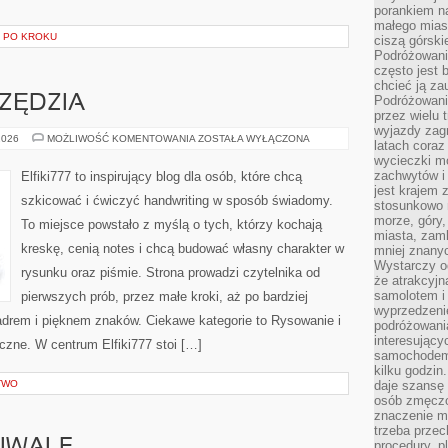
porankiem n
małego mias
 PO KROKU
ciszą górsk
Podróżowani
często jest 
chcieć ją z
RZĘDZIA
Podróżowanie
przez wielu 
wyjazdy zag
MATERIAŁY
2026
MOŻLIWOŚĆ KOMENTOWANIA
ZOSTAŁA WYŁĄCZONA
latach coraz
I
wycieczki mo
NARZĘDZIA
zachwytów i
Elfiki777 to inspirujący blog dla osób, które chcą
jest krajem
szkicować i ćwiczyć handwriting w sposób świadomy.
stosunkowo n
morze, góry, 
To miejsce powstało z myślą o tych, którzy kochają
miasta, zamk
kreskę, cenią notes i chcą budować własny charakter w
mniej znanyc
Wystarczy od
rysunku oraz piśmie. Strona prowadzi czytelnika od
że atrakcyj
samolotem i
pierwszych prób, przez małe kroki, aż po bardziej
wyprzedzeni
drem i pięknem znaków. Ciekawe kategorie to Rysowanie i
podróżowania
interesując
czne. W centrum Elfiki777 stoi […]
samochodem,
kilku godzin
TWO
daje szansę
osób zmęczo
znaczenie ma
trzeba prze
procedury, p