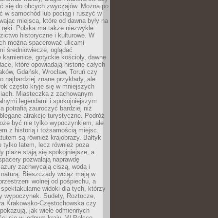
 się do obcych zwyczajów. Można po
ć w samochód lub pociąg i ruszyć w
wając miejsca, które od dawna były na
 ręki. Polska ma także niezwykle
zictwo historyczne i kulturowe. W
ach można spacerować ulicami
mi średniowiecze, oglądać
 kamienice, gotyckie kościoły, dawne
łace, które opowiadają historię całych
raków, Gdańsk, Wrocław, Toruń czy
ko najbardziej znane przykłady, ale
ok często kryje się w mniejszych
iach. Miasteczka z zachowanym
alnymi legendami i spokojniejszym
 potrafią zauroczyć bardziej niż
oblegane atrakcje turystyczne. Podróż
oże być nie tylko wypoczynkiem, ale
em z historią i tożsamością miejsc.
utem są również krajobrazy. Bałtyk
e tylko latem, lecz również poza
 plaże stają się spokojniejsze, a
spacery pozwalają naprawdę
azury zachwycają ciszą, wodą i
 naturą. Bieszczady wciąż mają w
przestrzeni wolnej od pośpiechu, a
ą spektakularne widoki dla tych, którzy
ny wypoczynek. Sudety, Roztocze,
ura Krakowsko-Częstochowska czy
pokazują, jak wiele odmiennych
ci się w jednym kraju. W Polsce