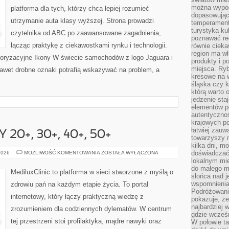
można wypoc
platforma dla tych, którzy chcą lepiej rozumieć
dopasowując
utrzymanie auta klasy wyższej. Strona prowadzi
temperament
turystyka ku
czytelnika od ABC po zaawansowane zagadnienia,
poznawać reg
łącząc praktykę z ciekawostkami rynku i technologii.
równie cieka
region ma wł
ryzacyjne Ikony W świecie samochodów z logo Jaguara i
produkty i po
miejsca. Ryb
Nawet drobne oznaki potrafią wskazywać na problem, a
kresowe na 
śląska czy 
którą warto 
jedzenie sta
elementów p
autentyczno
krajowych po
łatwiej zauw
20+, 30+, 40+, 50+
towarzyszy 
kilka dni, m
ZDROWIE
doświadczać
2026
MOŻLIWOŚĆ KOMENTOWANIA
ZOSTAŁA WYŁĄCZONA
KOBIETY
lokalnym mi
20+,
do małego 
30+,
MediluxClinic to platforma w sieci stworzone z myślą o
40+,
słońca nad j
50+
wspomnienia 
zdrowiu pań na każdym etapie życia. To portal
Podróżowani
internetowy, który łączy praktyczną wiedzę z
pokazuje, ż
najbardziej 
zrozumieniem dla codziennych dylematów. W centrum
gdzie wcześn
tej przestrzeni stoi profilaktyka, mądre nawyki oraz
W połowie tak