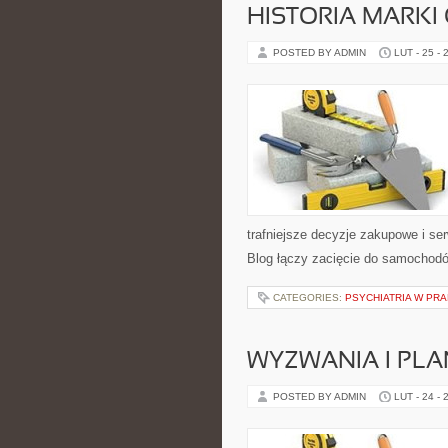
HISTORIA MARKI
POSTED BY ADMIN
LUT - 25 - 
trafniejsze decyzje zakupowe i se
Blog łączy zacięcie do samochodów
CATEGORIES:
PSYCHIATRIA W PR
WYZWANIA I PL
POSTED BY ADMIN
LUT - 24 - 