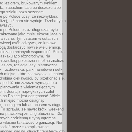
ad jeziorem, brukowanym rynkiem
ta, zapachem lasu po deszczu albo
iego szlaku poza sezonem.
e po Polsce uczy, że niezwykłość
bliżej, niż nam się wydaje. Trzeba tylko
auważyć.
 po Polsce przez długi czas było
traktowane jako mniej ekscytujące niż
raniczne. Tymczasem w ostatnich
 więcej osób odkrywa, że krajowe
gą dostarczyć równie wielu emocji,
 niezapomnianych wspomnień. Polska
 zaskakująco różnorodnym. Na
iewielkiej przestrzeni można znaleźć
jeziora, rozległe lasy, historyczne
i, uzdrowiska, parki narodowe i setki
h miejsc, które zachwycają klimatem.
robina ciekawości, by przekonać się,
na podróż nie zawsze wymaga lotu
 planowania z wielomiesięcznym
em. Jedną z największych zalet
 po Polsce jest dostępność. Wiele
ych miejsc można osiągnąć
 pociągiem lub autobusem w ciągu
. To sprawia, że nawet krótki weekend
 na prawdziwą zmianę otoczenia. Dla
nych codzienną rutyną ogromne
 właśnie ta łatwość organizacji. Nie
chodzić przez skomplikowane
lanować waluty, długich transferów czy