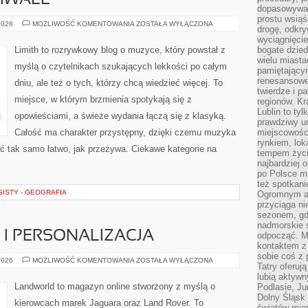
TIWALE
dopasowywać
prostu wsiąś
KONCERTY
2026
MOŻLIWOŚĆ KOMENTOWANIA
ZOSTAŁA WYŁĄCZONA
drogę, odkry
I
FESTIWALE
wyciągnięcie
Limith to rozrywkowy blog o muzyce, który powstał z
bogate dzied
wielu miast
myślą o czytelnikach szukających lekkości po całym
pamiętający
renesansowe
dniu, ale też o tych, którzy chcą wiedzieć więcej. To
twierdze i pa
miejsce, w którym brzmienia spotykają się z
regionów. K
Lublin to tyl
opowieściami, a świeże wydania łączą się z klasyką.
prawdziwy ur
Całość ma charakter przystępny, dzięki czemu muzyka
miejscowośc
rynkiem, lok
ytać tak samo łatwo, jak przeżywa. Ciekawe kategorie na
tempem życia
najbardziej 
po Polsce m
też spotkani
ISTY - GEOGRAFIA
Ogromnym at
przyciąga ni
sezonem, gdy
nadmorskie 
I PERSONALIZACJA
odpocząć. M
kontaktem z
sobie coś z 
KONFIGURATORY
2026
MOŻLIWOŚĆ KOMENTOWANIA
ZOSTAŁA WYŁĄCZONA
Tatry oferuj
I
PERSONALIZACJA
lubią aktyw
Landworld to magazyn online stworzony z myślą o
Podlasie, J
Dolny Śląsk 
kierowcach marek Jaguara oraz Land Rover. To
światów mieś