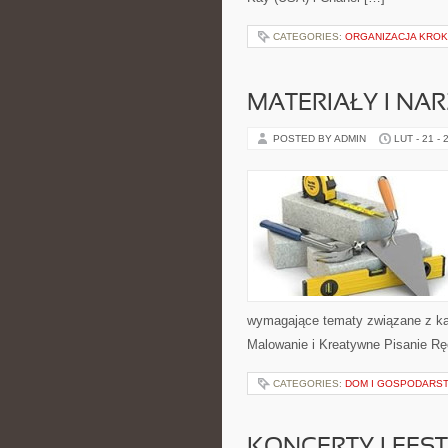
CATEGORIES:
ORGANIZACJA KROK
MATERIAŁY I NA
POSTED BY ADMIN
LUT - 21 - 
wymagające tematy związane z ka
Malowanie i Kreatywne Pisanie Rę
CATEGORIES:
DOM I GOSPODARS