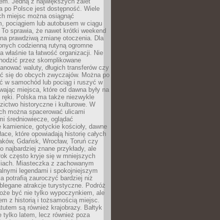
em. Jedną z największych zalet
 po Polsce jest dostępność. Wiele
ych miejsc można osiągnąć
 pociągiem lub autobusem w ciągu
. To sprawia, że nawet krótki weekend
 na prawdziwą zmianę otoczenia. Dla
nych codzienną rutyną ogromne
 właśnie ta łatwość organizacji. Nie
chodzić przez skomplikowane
lanować waluty, długich transferów czy
 się do obcych zwyczajów. Można po
ć w samochód lub pociąg i ruszyć w
wając miejsca, które od dawna były na
 ręki. Polska ma także niezwykle
zictwo historyczne i kulturowe. W
ach można spacerować ulicami
mi średniowiecze, oglądać
 kamienice, gotyckie kościoły, dawne
łace, które opowiadają historię całych
raków, Gdańsk, Wrocław, Toruń czy
ko najbardziej znane przykłady, ale
ok często kryje się w mniejszych
iach. Miasteczka z zachowanym
alnymi legendami i spokojniejszym
 potrafią zauroczyć bardziej niż
oblegane atrakcje turystyczne. Podróż
oże być nie tylko wypoczynkiem, ale
em z historią i tożsamością miejsc.
utem są również krajobrazy. Bałtyk
e tylko latem, lecz również poza