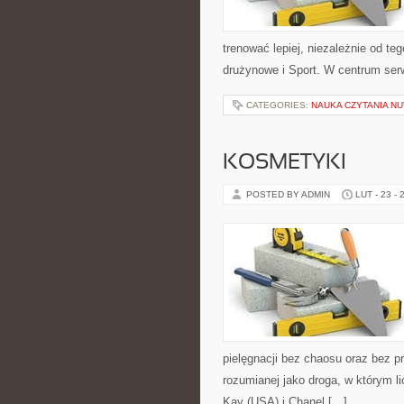
trenować lepiej, niezależnie od t
drużynowe i Sport. W centrum serw
CATEGORIES:
NAUKA CZYTANIA NU
KOSMETYKI
POSTED BY ADMIN
LUT - 23 - 
pielęgnacji bez chaosu oraz bez p
rozumianej jako droga, w którym l
Kay (USA) i Chanel […]