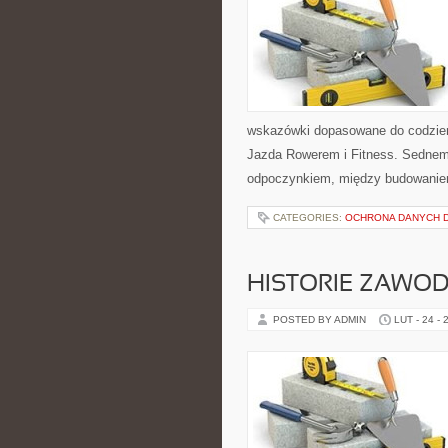
wskazówki dopasowane do codzienno
Jazda Rowerem i Fitness. Sednem
odpoczynkiem, między budowani
CATEGORIES:
OCHRONA DANYCH D
HISTORIE ZAWO
POSTED BY ADMIN
LUT - 24 - 