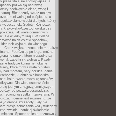
 plaże stają się spokojniejsze, a
spacery pozwalają naprawdę
azury zachwycają ciszą, wodą i
 naturą. Bieszczady wciąż mają w
przestrzeni wolnej od pośpiechu, a
ą spektakularne widoki dla tych, którzy
ny wypoczynek. Sudety, Roztocze,
ura Krakowsko-Częstochowska czy
pokazują, jak wiele odmiennych
ci się w jednym kraju. W Polsce
zywać na dziesiątki sposobów,
 kierunek wyjazdu do własnego
u. Coraz większe znaczenie ma także
linarna. Podróżując po kraju, można
ionalne smaki, które nierzadko są
we jak zabytki i krajobrazy. Każdy
asne tradycje kulinarne, lokalne
trawy, które mówią wiele o historii
y nad morzem, sery górskie, dania
wschodzie, kuchnia wielkopolska,
kaszubska tworzą mozaikę smaków,
odkrywać. Dla wielu osób właśnie
je się jednym z najprzyjemniejszych
odróży, bo pozwala doświadczać
ści regionu wszystkimi zmysłami. W
dróżach cenne jest również to, że
ażyć drobne szczegóły. Gdy nie
nam presja zobaczenia wszystkiego w
ożna zwolnić i bardziej świadomie
 miejsca. Spacer po lesie, rozmowa z