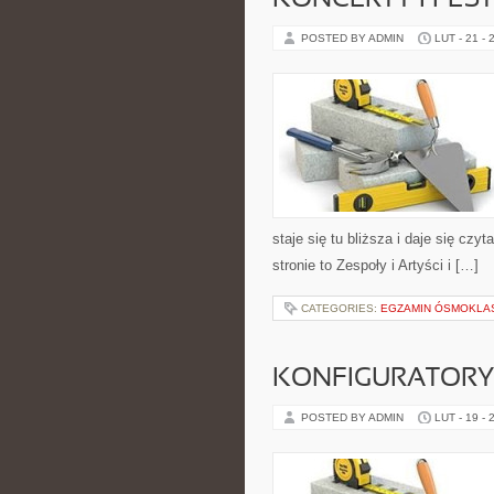
KONCERTY I FES
POSTED BY ADMIN
LUT - 21 - 
staje się tu bliższa i daje się cz
stronie to Zespoły i Artyści i […]
CATEGORIES:
EGZAMIN ÓSMOKLAS
KONFIGURATORY 
POSTED BY ADMIN
LUT - 19 - 