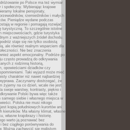
Podróżowanie po Polsce ma też wymiar
 i społeczny. Wybierając krajowe
pieramy lokalne pensjonaty,
 przewodników, rzemieślników i małych
rców. Pieniądze wydane podczas
stają w regionie i pomagają rozwijać
tę turystyczną. To szczególnie istotne
h miejscowościach, gdzie turystyka
dnym z ważniejszych źródeł dochodu.
podróż staje się nie tylko osobistą
ą, ale również realnym wsparciem dla
ołeczności. Nie bez znaczenia
ównież aspekt emocjonalny. Podróże po
ju często prowadzą do odkrywania
anych z rodzinną historią,
m, opowieściami dziadków czy
spomnieniami. Taki wyjazd może mieć
bisty charakter niż nawet najbardziej
wyprawa. Zaczynamy dostrzegać, że
ym żyjemy na co dzień, wcale nie jest
a swoje warstwy, kontrasty, piękno i
Odkrywanie Polski bywa więc także
 samego siebie i własnego miejsca w
wieści. Polska nie musi nikogo
jest kopią południowych kurortów ani
h kierunków. Ma własny klimat, własne
u, własne krajobrazy i historię.
ego warto ją poznawać bez
i bez ciągłego porównywania do
ów. Można zachwycić się mglistym