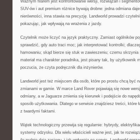
Ważnym filarem jest konfrontowanie wersji, rozwiązań i segment
SUV-ów i aut premium różnice bywają drobne: jedna odmiana daje
nierówności, inna stawia na precyzję. Landworld prowadzi czytelni
pokazując, jak wpływają na wrażenia z jazdy.
Czytelnik może liczyć na język praktyczny. Zamiast ogólników poj
sprawdzić, gdy auto traci moc; jak interpretować kontrolki; dlacze
hamowaniu; skąd bierze się stuk w zawieszeniu; czemu skrzynia s
materiał ma charakter poradnika, jest pisany tak, by użytkownik 
poczucia, że czyta podręcznik dla inżynierów.
Landworld jest też miejscem dla osób, które po prostu chcą być n
zmianami w gamie. W marce Land Rover pojawiają się nowe wersje
odmiany, a w Jaguarze zmienia się kierunek i podejście do napę
sposób użytkowania. Dlatego w serwisie znajdziesz treści, które
z twardymi faktami.
Wątek technologiczny przewija się regularnie: hybrydy, elektryfik
systemy odzysku. Dla wielu właścicieli ważne jest, jak te rozwiąz
ile realnie dają zasięgu, i jak wpływają na serwis. Landworld porz