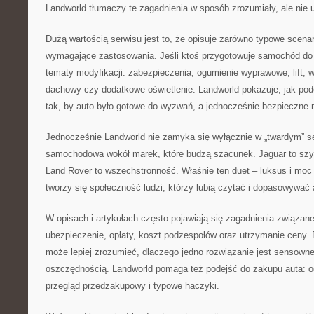
Landworld tłumaczy te zagadnienia w sposób zrozumiały, ale nie 
Dużą wartością serwisu jest to, że opisuje zarówno typowe scenari
wymagające zastosowania. Jeśli ktoś przygotowuje samochód do 
tematy modyfikacji: zabezpieczenia, ogumienie wyprawowe, lift, 
dachowy czy dodatkowe oświetlenie. Landworld pokazuje, jak pod
tak, by auto było gotowe do wyzwań, a jednocześnie bezpieczne n
Jednocześnie Landworld nie zamyka się wyłącznie w „twardym” ser
samochodowa wokół marek, które budzą szacunek. Jaguar to szyk
Land Rover to wszechstronność. Właśnie ten duet – luksus i moc 
tworzy się społeczność ludzi, którzy lubią czytać i dopasowywać 
W opisach i artykułach często pojawiają się zagadnienia związan
ubezpieczenie, opłaty, koszt podzespołów oraz utrzymanie ceny.
może lepiej zrozumieć, dlaczego jedno rozwiązanie jest sensown
oszczędnością. Landworld pomaga też podejść do zakupu auta: od
przegląd przedzakupowy i typowe haczyki.