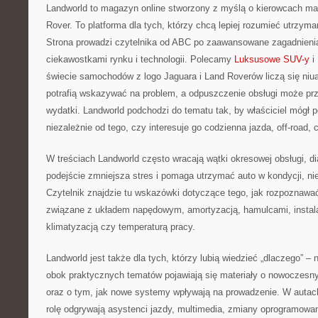
Landworld to magazyn online stworzony z myślą o kierowcach ma
Rover. To platforma dla tych, którzy chcą lepiej rozumieć utrzyma
Strona prowadzi czytelnika od ABC po zaawansowane zagadnienia
ciekawostkami rynku i technologii. Polecamy
Luksusowe SUV-y
i
świecie samochodów z logo Jaguara i Land Roverów liczą się niu
potrafią wskazywać na problem, a odpuszczenie obsługi może prz
wydatki. Landworld podchodzi do tematu tak, by właściciel mógł
niezależnie od tego, czy interesuje go codzienna jazda, off-road, 
W treściach Landworld często wracają wątki okresowej obsługi, di
podejście zmniejsza stres i pomaga utrzymać auto w kondycji, ni
Czytelnik znajdzie tu wskazówki dotyczące tego, jak rozpoznaw
związane z układem napędowym, amortyzacją, hamulcami, instala
klimatyzacją czy temperaturą pracy.
Landworld jest także dla tych, którzy lubią wiedzieć „dlaczego” – n
obok praktycznych tematów pojawiają się materiały o nowoczesn
oraz o tym, jak nowe systemy wpływają na prowadzenie. W auta
rolę odgrywają asystenci jazdy, multimedia, zmiany oprogramowani