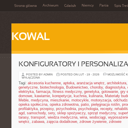
Archiwum
Niemcy
Partia
Strona główna
Gdańsk
Spis Treś
KOWAL
KONFIGURATORY I PERSONALIZA
POSTED BY ADMIN
POSTED ON LUT - 19 - 2026
MOŻLIWOŚĆ 
WYŁĄCZONA
Tagi:
akcesoria kuchenne
,
apteka
,
aranżacja wnętrz
,
architektura
genetyczne
,
biotechnologia
,
Budownictwo
,
choroby
,
diagnostyka
,
elektryka
,
farmacja
,
fitness medyczny
,
genetyka
,
gotowanie
,
gry 
domowe
,
kawiarnie
,
korepetycje
,
kuchnia
,
kulinaria
,
Materiały bud
Meble
,
medycyna
,
mieszkanie
,
motocykle
,
motoryzacja
,
odchudz
opieka społeczna
,
opieka zdrowotna
,
patio
,
pielęgnacja roślin
,
pro
profilaktyka
,
przepisy
,
przychodnia
,
psychologia
,
recepty
,
rehabili
agd
,
samochody
,
sery
,
sklep spożywczy
,
sprzęt medyczny
,
super
tarasy
,
transport
,
wiedza medyczna
,
wina
,
wodociągi
,
wyposażeni
wnętrz
,
zabawa
,
zajęcia dodatkowe
,
zdrowe żywienie
,
zdrowie