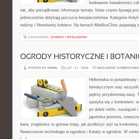
budowanie świadomości zdr
tak, aby porządkować informacje tematy, które często bywają pr
jednocześnie dotykają poczucia bezpieczeństwa. Kategorie Antyk
rodziny i Nowotwory kobiece. Na łamach MediluxClinic pojawiają s
CATEGORIES:
DYWANY I WYKŁADZINY
OGRODY HISTORYCZNE I BOTAN
POSTED BY ADMIN
LUT - 17 - 2026
MOŻLIWOŚĆ KOMENTOWA
Hellerówka to poradnikowy
tematycznym oraz wszystk
piękny przydomową oazę. T
spotyka się z konkretem: od
po dobór roślin, rozwiązań i 
japońska prostota, nowocz
barw, znajdziesz tu gotowe tropy, jak przełożyć styl na konkretną 
Nowoczesne technologie w ogrodzie i Kwiaty w ogrodzie. W centr