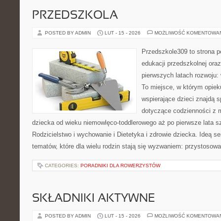
PRZEDSZKOLA
POSTED BY ADMIN
LUT - 15 - 2026
MOŻLIWOŚĆ KOMENTOWA
Przedszkole309 to strona p
edukacji przedszkolnej ora
pierwszych latach rozwoju: 
To miejsce, w którym opiek
wspierające dzieci znajdą s
dotyczące codzienności z 
dziecka od wieku niemowlęco-toddlerowego aż po pierwsze lata s
Rodzicielstwo i wychowanie i Dietetyka i zdrowie dziecka. Ideą s
tematów, które dla wielu rodzin stają się wyzwaniem: przystosow
CATEGORIES:
PORADNIKI DLA ROWERZYSTÓW
SKŁADNIKI AKTYWNE
POSTED BY ADMIN
LUT - 15 - 2026
MOŻLIWOŚĆ KOMENTOWA