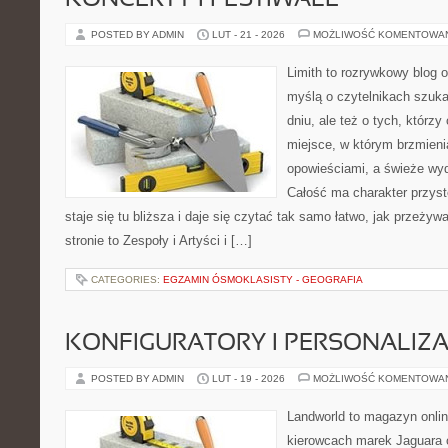
KONCERTY I FESTIWALE
POSTED BY ADMIN
LUT - 21 - 2026
MOŻLIWOŚĆ KOMENTOWA
Limith to rozrywkowy blog 
myślą o czytelnikach szuka
dniu, ale też o tych, którzy
miejsce, w którym brzmieni
opowieściami, a świeże wyd
Całość ma charakter przys
staje się tu bliższa i daje się czytać tak samo łatwo, jak przeżyw
stronie to Zespoły i Artyści i […]
CATEGORIES:
EGZAMIN ÓSMOKLASISTY - GEOGRAFIA
KONFIGURATORY I PERSONALIZA
POSTED BY ADMIN
LUT - 19 - 2026
MOŻLIWOŚĆ KOMENTOWA
Landworld to magazyn onli
kierowcach marek Jaguara 