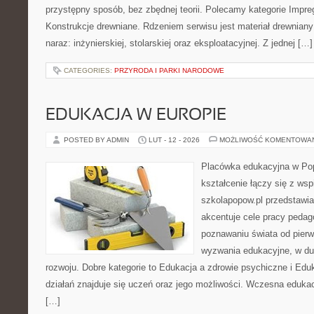
przystępny sposób, bez zbędnej teorii. Polecamy kategorie Impre
Konstrukcje drewniane. Rdzeniem serwisu jest materiał drewniany
naraz: inżynierskiej, stolarskiej oraz eksploatacyjnej. Z jednej […]
CATEGORIES:
PRZYRODA I PARKI NARODOWE
EDUKACJA W EUROPIE
POSTED BY ADMIN
LUT - 12 - 2026
MOŻLIWOŚĆ KOMENTOWA
Placówka edukacyjna w Pop
kształcenie łączy się z wsp
szkolapopow.pl przedstawia
akcentuje cele pracy pedag
poznawaniu świata od pier
wyzwania edukacyjne, w du
rozwoju. Dobre kategorie to Edukacja a zdrowie psychiczne i Ed
działań znajduje się uczeń oraz jego możliwości. Wczesna edukac
[…]