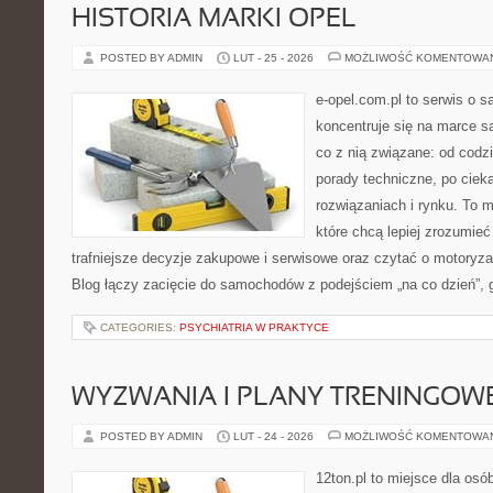
HISTORIA MARKI OPEL
POSTED BY ADMIN
LUT - 25 - 2026
MOŻLIWOŚĆ KOMENTOWA
e-opel.com.pl to serwis o 
koncentruje się na marce 
co z nią związane: od codzi
porady techniczne, po ciek
rozwiązaniach i rynku. To m
które chcą lepiej zrozumie
trafniejsze decyzje zakupowe i serwisowe oraz czytać o motoryza
Blog łączy zacięcie do samochodów z podejściem „na co dzień”, gd
CATEGORIES:
PSYCHIATRIA W PRAKTYCE
WYZWANIA I PLANY TRENINGOW
POSTED BY ADMIN
LUT - 24 - 2026
MOŻLIWOŚĆ KOMENTOWA
12ton.pl to miejsce dla os