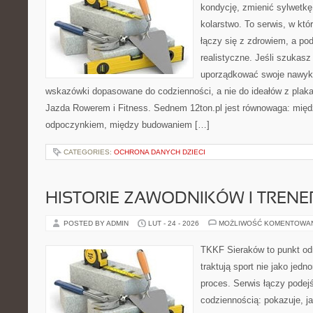
kondycję, zmienić sylwetkę
kolarstwo. To serwis, w kt
łączy się z zdrowiem, a pod
realistyczne. Jeśli szukas
uporządkować swoje nawyki,
wskazówki dopasowane do codzienności, a nie do ideałów z plakat
Jazda Rowerem i Fitness. Sednem 12ton.pl jest równowaga: mię
odpoczynkiem, między budowaniem […]
CATEGORIES:
OCHRONA DANYCH DZIECI
HISTORIE ZAWODNIKÓW I TREN
POSTED BY ADMIN
LUT - 24 - 2026
MOŻLIWOŚĆ KOMENTOWA
TKKF Sieraków to punkt odn
traktują sport nie jako jedn
proces. Serwis łączy podej
codziennością: pokazuje, 