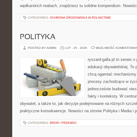
wędkarskich realiach, znajdziesz tu solidne kompendium. Nowości
CATEGORIES:
OCHRONA ŚRODOWISKA W ROLNICTWIE
POLITYKA
POSTED BY ADMIN
LUT - 25 - 2026
MOŻLIWOŚĆ KOMENTOWA
ryszard-galla.pl to serwis o 
edukacji obywatelskiej. To 
chcą ogarniać mechanizmy p
procesy zachodzące w życi
jednocześnie budować nieza
fakty i konteksty. W centru
obywatel, a także to, jak decyzje podejmowane na różnych szczeb
praktyczne konsekwencje. Nowości na stronie Polityka i Media i p
CATEGORIES:
BROŃ I PRZEMOC