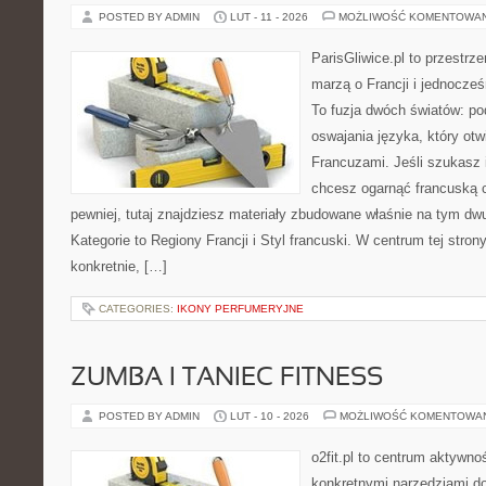
POSTED BY ADMIN
LUT - 11 - 2026
MOŻLIWOŚĆ KOMENTOWA
ParisGliwice.pl to przestrz
marzą o Francji i jednocześ
To fuzja dwóch światów: po
oswajania języka, który ot
Francuzami. Jeśli szukasz 
chcesz ogarnąć francuską 
pewniej, tutaj znajdziesz materiały zbudowane właśnie na tym d
Kategorie to Regiony Francji i Styl francuski. W centrum tej stro
konkretnie, […]
CATEGORIES:
IKONY PERFUMERYJNE
ZUMBA I TANIEC FITNESS
POSTED BY ADMIN
LUT - 10 - 2026
MOŻLIWOŚĆ KOMENTOWA
o2fit.pl to centrum aktywno
konkretnymi narzędziami do