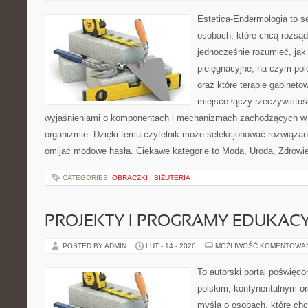
Estetica-Endermologia to s
osobach, które chcą rozsąd
jednocześnie rozumieć, jak 
pielęgnacyjne, na czym po
oraz które terapie gabineto
miejsce łączy rzeczywistoś
wyjaśnieniami o komponentach i mechanizmach zachodzących w 
organizmie. Dzięki temu czytelnik może selekcjonować rozwiązan
omijać modowe hasła. Ciekawe kategorie to Moda, Uroda, Zdrowie 
CATEGORIES:
OBRĄCZKI I BIŻUTERIA
PROJEKTY I PROGRAMY EDUKAC
POSTED BY ADMIN
LUT - 14 - 2026
MOŻLIWOŚĆ KOMENTOWA
To autorski portal poświęco
polskim, kontynentalnym o
myślą o osobach, które chc