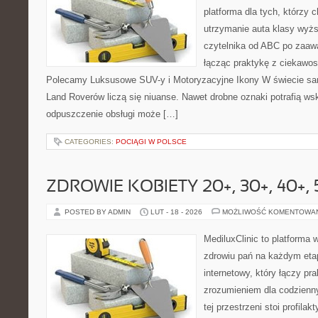
platforma dla tych, którzy 
utrzymanie auta klasy wyżs
czytelnika od ABC po zaaw
łącząc praktykę z ciekawost
Polecamy Luksusowe SUV-y i Motoryzacyjne Ikony W świecie sa
Land Roverów liczą się niuanse. Nawet drobne oznaki potrafią w
odpuszczenie obsługi może […]
CATEGORIES:
POCIĄGI W POLSCE
ZDROWIE KOBIETY 20+, 30+, 40+, 
POSTED BY ADMIN
LUT - 18 - 2026
MOŻLIWOŚĆ KOMENTOWA
MediluxClinic to platforma 
zdrowiu pań na każdym etap
internetowy, który łączy pr
zrozumieniem dla codzienn
tej przestrzeni stoi profila