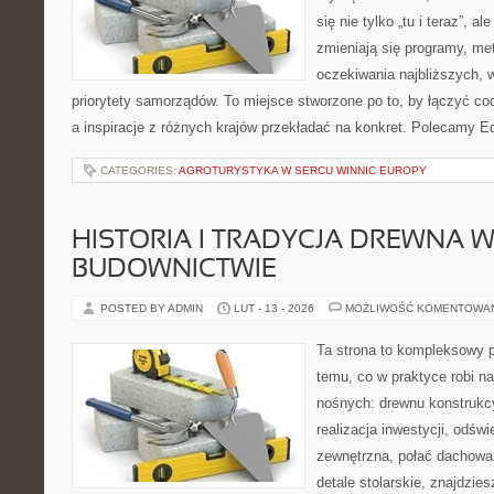
się nie tylko „tu i teraz”, a
zmieniają się programy, me
oczekiwania najbliższych, 
priorytety samorządów. To miejsce stworzone po to, by łączyć co
a inspiracje z różnych krajów przekładać na konkret. Polecamy Ed
CATEGORIES:
AGROTURYSTYKA W SERCU WINNIC EUROPY
HISTORIA I TRADYCJA DREWNA 
BUDOWNICTWIE
POSTED BY ADMIN
LUT - 13 - 2026
MOŻLIWOŚĆ KOMENTOWA
Ta strona to kompleksowy p
temu, co w praktyce robi na
nośnych: drewnu konstrukcy
realizacja inwestycji, odświ
zewnętrzna, połać dachowa
detale stolarskie, znajdzie