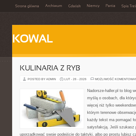
Archiwum
Niemcy
Partia
Strona główna
Gdańsk
Spis Treś
KOWAL
KULINARIA Z RYB
POSTED BY ADMIN
LUT - 26 - 2026
MOŻLIWOŚĆ KOMENTOWA
Nadorsze-haller.pl to blog w
myślą o osobach, dla który
więcej niż tylko weekendo
którym terenowe obserwacje
każdy tekst ma pomagać łow
satysfakcją. Jeśli szukasz
uporządkować swoje podejście do taktyki, albo po prostu lubisz c