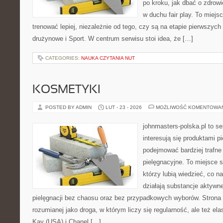
po kroku, jak dbać o zdrowi
w duchu fair play. To miejs
trenować lepiej, niezależnie od tego, czy są na etapie pierwszyc
drużynowe i Sport. W centrum serwisu stoi idea, że […]
CATEGORIES:
NAUKA CZYTANIA NUT
KOSMETYKI
POSTED BY ADMIN
LUT - 23 - 2026
MOŻLIWOŚĆ KOMENTOWA
johnmasters-polska.pl to se
interesują się produktami p
podejmować bardziej trafn
pielęgnacyjne. To miejsce 
którzy lubią wiedzieć, co na
działają substancje aktywn
pielęgnacji bez chaosu oraz bez przypadkowych wyborów. Strona s
rozumianej jako droga, w którym liczy się regularność, ale też e
Kay (USA) i Chanel […]