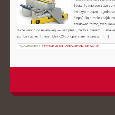
życia. To miejsce stworzon
ćwiczyć mądrzej, a jednocze
ślepo”. Na stronie znajdzie
zbudować formę, zredukowa
także wrócić do równowagi — bez presji, za to z planem. Ciekawe 
Zumba i taniec fitness. Idea o2fit.pl opiera się na prostym […]
CATEGORIES:
ETYCZNE MARKI I ODPOWIEDZIALNE ZAKUPY