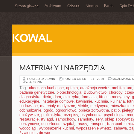
Archiwum
Niemcy
Partia
Strona główna
Gdańsk
Spis Treś
KOWAL
MATERIAŁY I NARZĘDZIA
POSTED BY ADMIN
POSTED ON LUT - 21 - 2026
MOŻLIWOŚĆ 
WYŁĄCZONA
Tagi:
akcesoria kuchenne
,
apteka
,
aranżacja wnętrz
,
architektura
badania genetyczne
,
biotechnologia
,
Budownictwo
,
choroby
,
częś
diagnostyka
,
dieta
,
dom
,
elektryka
,
farmacja
,
fitness medyczny
,
g
edukacyjne
,
instalacje domowe
,
kawiarnie
,
kuchnia
,
kulinaria
,
lot
budowlane
,
materiały medyczne
,
Meble
,
medycyna
,
mieszkanie
,
odchudzanie
,
ogród
,
ogrodnictwo
,
opieka zdrowotna
,
patio
,
pielęgn
spożywcze
,
profilaktyka
,
przepisy
,
przychodnia
,
psychologia
,
rece
restauracje
,
rtv agd
,
samochody
,
samoloty
,
sery
,
sklep spożywcz
benzynowe
,
superfoods
,
szpital
,
tarasy
,
transport
,
transport lotnic
wodociągi
,
wyposażenie kuchni
,
wyposażenie wnętrz
,
zabawa
,
za
żywienie
,
zdrowie