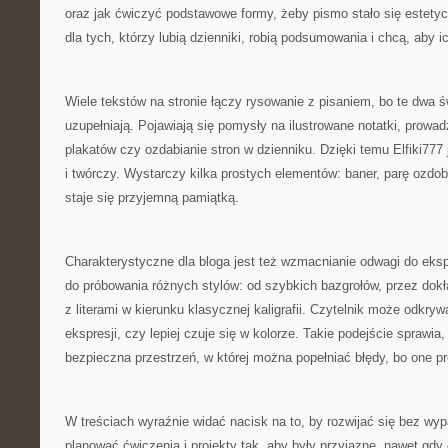
oraz jak ćwiczyć podstawowe formy, żeby pismo stało się estetyc
dla tych, którzy lubią dzienniki, robią podsumowania i chcą, aby ic
Wiele tekstów na stronie łączy rysowanie z pisaniem, bo te dwa św
uzupełniają. Pojawiają się pomysły na ilustrowane notatki, prowad
plakatów czy ozdabianie stron w dzienniku. Dzięki temu Elfiki777
i twórczy. Wystarczy kilka prostych elementów: baner, parę ozdo
staje się przyjemną pamiątką.
Charakterystyczne dla bloga jest też wzmacnianie odwagi do ek
do próbowania różnych stylów: od szybkich bazgrołów, przez dok
z literami w kierunku klasycznej kaligrafii. Czytelnik może odkryw
ekspresji, czy lepiej czuje się w kolorze. Takie podejście sprawia, 
bezpieczna przestrzeń, w której można popełniać błędy, bo one p
W treściach wyraźnie widać nacisk na to, by rozwijać się bez wyp
planować ćwiczenia i projekty tak, aby były przyjazne, nawet gdy