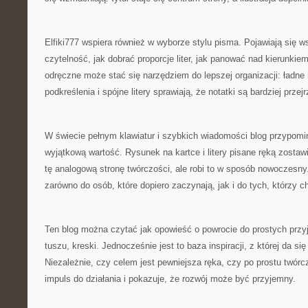
Elfiki777 wspiera również w wyborze stylu pisma. Pojawiają się 
czytelność, jak dobrać proporcje liter, jak panować nad kierunkie
odręczne może stać się narzędziem do lepszej organizacji: ładne
podkreślenia i spójne litery sprawiają, że notatki są bardziej przejr
W świecie pełnym klawiatur i szybkich wiadomości blog przypomi
wyjątkową wartość. Rysunek na kartce i litery pisane ręką zostawia
tę analogową stronę twórczości, ale robi to w sposób nowoczesny.
zarówno do osób, które dopiero zaczynają, jak i do tych, którzy c
Ten blog można czytać jak opowieść o powrocie do prostych przy
tuszu, kreski. Jednocześnie jest to baza inspiracji, z której da si
Niezależnie, czy celem jest pewniejsza ręka, czy po prostu twórc
impuls do działania i pokazuje, że rozwój może być przyjemny.