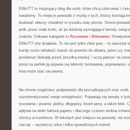
Elfiki777 to inspirujący blog dla osób, które chcą szkicować i ćw
świadomy. To miejsce powstało z myślą o tych, którzy kochają kr
budować własny charakter w rysunku oraz piśmie. Strona prowadz
prób, przez małe kroki, aż po bardziej wymagające tematy związ
znaków. Ciekawe kategorie to
Rysowanie i Malowanie
i Kreatywne
Elfiki777 stoi działanie. To nie jest tylko zbiór prac – to warsztat
każdy może odnaleźć impuls do powrotu do ołówka, pióra czy ma
przełamać blokadę przed „brzydką kreską” i uczą patrzeć na rozw
presji na perfekcję pojawia się lekkość testowania, poprawiania i
linia może stać się pewna.
Na stronie znajdziesz podpowiedzi dla początkujących oraz osób, 
usystematyzować swoje umiejętności. Pojawiają się tematy o tym
rysowania i pisania: piórka, długopisy, brush peny, a także blok. C
wpływa na efekt faktura papieru i dlaczego czasem drobna zmian
różnicę w komforcie. W tekstach jest miejsce na prostotę: nie trz
zacząć – wystarczy iskra i kilka sprawdzonych metod.