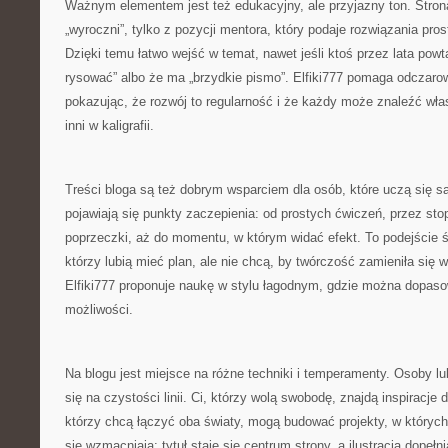
Ważnym elementem jest też edukacyjny, ale przyjazny ton. Stron
„wyroczni”, tylko z pozycji mentora, który podaje rozwiązania pro
Dzięki temu łatwo wejść w temat, nawet jeśli ktoś przez lata powta
rysować” albo że ma „brzydkie pismo”. Elfiki777 pomaga odczaro
pokazując, że rozwój to regularność i że każdy może znaleźć wła
inni w kaligrafii.
Treści bloga są też dobrym wsparciem dla osób, które uczą się s
pojawiają się punkty zaczepienia: od prostych ćwiczeń, przez st
poprzeczki, aż do momentu, w którym widać efekt. To podejście ś
którzy lubią mieć plan, ale nie chcą, by twórczość zamieniła się
Elfiki777 proponuje naukę w stylu łagodnym, gdzie można dopas
możliwości.
Na blogu jest miejsce na różne techniki i temperamenty. Osoby l
się na czystości linii. Ci, którzy wolą swobodę, znajdą inspiracje d
którzy chcą łączyć oba światy, mogą budować projekty, w któryc
się wzmacniają: tytuł staje się centrum strony, a ilustracja dopełnia