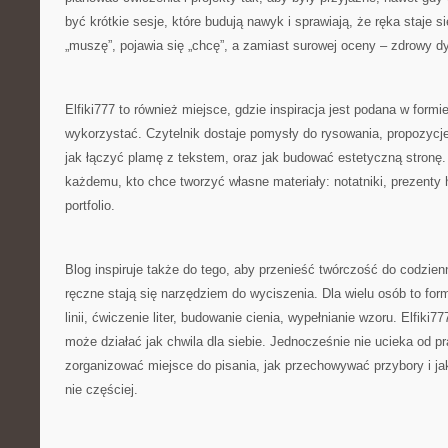
być krótkie sesje, które budują nawyk i sprawiają, że ręka staje 
„muszę”, pojawia się „chcę”, a zamiast surowej oceny – zdrowy d
Elfiki777 to również miejsce, gdzie inspiracja jest podana w formie
wykorzystać. Czytelnik dostaje pomysły do rysowania, propozycje 
jak łączyć plamę z tekstem, oraz jak budować estetyczną stronę
każdemu, kto chce tworzyć własne materiały: notatniki, prezenty
portfolio.
Blog inspiruje także do tego, aby przenieść twórczość do codzie
ręczne stają się narzędziem do wyciszenia. Dla wielu osób to for
linii, ćwiczenie liter, budowanie cienia, wypełnianie wzoru. Elfiki7
może działać jak chwila dla siebie. Jednocześnie nie ucieka od p
zorganizować miejsce do pisania, jak przechowywać przybory i ja
nie częściej.