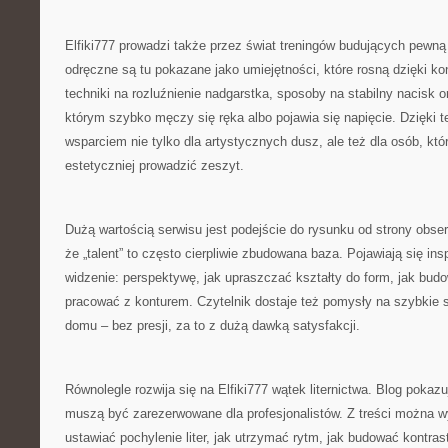
Elfiki777 prowadzi także przez świat treningów budujących pewną
odręczne są tu pokazane jako umiejętności, które rosną dzięki ko
techniki na rozluźnienie nadgarstka, sposoby na stabilny nacisk o
którym szybko męczy się ręka albo pojawia się napięcie. Dzięki t
wsparciem nie tylko dla artystycznych dusz, ale też dla osób, któ
estetyczniej prowadzić zeszyt.
Dużą wartością serwisu jest podejście do rysunku od strony obse
że „talent” to często cierpliwie zbudowana baza. Pojawiają się ins
widzenie: perspektywę, jak upraszczać kształty do form, jak budo
pracować z konturem. Czytelnik dostaje też pomysły na szybkie s
domu – bez presji, za to z dużą dawką satysfakcji.
Równolegle rozwija się na Elfiki777 wątek liternictwa. Blog pokazuj
muszą być zarezerwowane dla profesjonalistów. Z treści można w
ustawiać pochylenie liter, jak utrzymać rytm, jak budować kontrast l