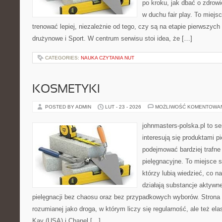
po kroku, jak dbać o zdrowi
w duchu fair play. To miejs
trenować lepiej, niezależnie od tego, czy są na etapie pierwszyc
drużynowe i Sport. W centrum serwisu stoi idea, że […]
CATEGORIES:
NAUKA CZYTANIA NUT
KOSMETYKI
POSTED BY ADMIN
LUT - 23 - 2026
MOŻLIWOŚĆ KOMENTOWA
johnmasters-polska.pl to se
interesują się produktami p
podejmować bardziej trafn
pielęgnacyjne. To miejsce 
którzy lubią wiedzieć, co na
działają substancje aktywn
pielęgnacji bez chaosu oraz bez przypadkowych wyborów. Strona s
rozumianej jako droga, w którym liczy się regularność, ale też e
Kay (USA) i Chanel […]