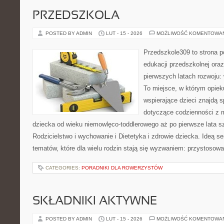
PRZEDSZKOLA
POSTED BY ADMIN
LUT - 15 - 2026
MOŻLIWOŚĆ KOMENTOWA
Przedszkole309 to strona p
edukacji przedszkolnej ora
pierwszych latach rozwoju: 
To miejsce, w którym opiek
wspierające dzieci znajdą s
dotyczące codzienności z 
dziecka od wieku niemowlęco-toddlerowego aż po pierwsze lata s
Rodzicielstwo i wychowanie i Dietetyka i zdrowie dziecka. Ideą s
tematów, które dla wielu rodzin stają się wyzwaniem: przystosow
CATEGORIES:
PORADNIKI DLA ROWERZYSTÓW
SKŁADNIKI AKTYWNE
POSTED BY ADMIN
LUT - 15 - 2026
MOŻLIWOŚĆ KOMENTOWA