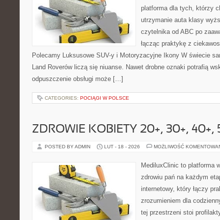
platforma dla tych, którzy 
utrzymanie auta klasy wyżs
czytelnika od ABC po zaaw
łącząc praktykę z ciekawost
Polecamy Luksusowe SUV-y i Motoryzacyjne Ikony W świecie sa
Land Roverów liczą się niuanse. Nawet drobne oznaki potrafią w
odpuszczenie obsługi może […]
CATEGORIES:
POCIĄGI W POLSCE
ZDROWIE KOBIETY 20+, 30+, 40+, 
POSTED BY ADMIN
LUT - 18 - 2026
MOŻLIWOŚĆ KOMENTOWA
MediluxClinic to platforma 
zdrowiu pań na każdym etap
internetowy, który łączy pr
zrozumieniem dla codzienn
tej przestrzeni stoi profila