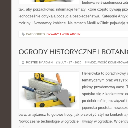
budowanie świadomości zdr
tak, aby porządkować informacje tematy, które często bywają pr
jednocześnie dotykają poczucia bezpieczeństwa. Kategorie Antyk
rodziny i Nowotwory kobiece. Na łamach MediluxClinic pojawiają s
CATEGORIES:
DYWANY I WYKŁADZINY
OGRODY HISTORYCZNE I BOTAN
POSTED BY ADMIN
LUT - 17 - 2026
MOŻLIWOŚĆ KOMENTOWA
Hellerówka to poradnikowy
tematycznym oraz wszystk
piękny przydomową oazę. T
spotyka się z konkretem: od
po dobór roślin, rozwiązań i 
japońska prostota, nowocz
barw, znajdziesz tu gotowe tropy, jak przełożyć styl na konkretną 
Nowoczesne technologie w ogrodzie i Kwiaty w ogrodzie. W centr