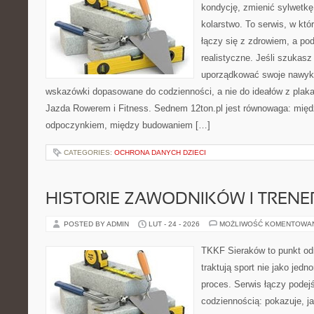
kondycję, zmienić sylwetkę
kolarstwo. To serwis, w kt
łączy się z zdrowiem, a pod
realistyczne. Jeśli szukas
uporządkować swoje nawyki,
wskazówki dopasowane do codzienności, a nie do ideałów z plakat
Jazda Rowerem i Fitness. Sednem 12ton.pl jest równowaga: mię
odpoczynkiem, między budowaniem […]
CATEGORIES:
OCHRONA DANYCH DZIECI
HISTORIE ZAWODNIKÓW I TREN
POSTED BY ADMIN
LUT - 24 - 2026
MOŻLIWOŚĆ KOMENTOWA
TKKF Sieraków to punkt odn
traktują sport nie jako jedn
proces. Serwis łączy podej
codziennością: pokazuje, 