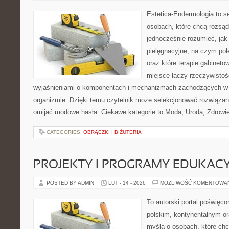
Estetica-Endermologia to s
osobach, które chcą rozsąd
jednocześnie rozumieć, jak 
pielęgnacyjne, na czym po
oraz które terapie gabineto
miejsce łączy rzeczywistoś
wyjaśnieniami o komponentach i mechanizmach zachodzących w 
organizmie. Dzięki temu czytelnik może selekcjonować rozwiązan
omijać modowe hasła. Ciekawe kategorie to Moda, Uroda, Zdrowie 
CATEGORIES:
OBRĄCZKI I BIŻUTERIA
PROJEKTY I PROGRAMY EDUKAC
POSTED BY ADMIN
LUT - 14 - 2026
MOŻLIWOŚĆ KOMENTOWA
To autorski portal poświęco
polskim, kontynentalnym o
myślą o osobach, które chc