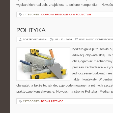
wędkarskich realiach, znajdziesz tu solidne kompendium. Nowości
CATEGORIES:
OCHRONA ŚRODOWISKA W ROLNICTWIE
POLITYKA
POSTED BY ADMIN
LUT - 25 - 2026
MOŻLIWOŚĆ KOMENTOWA
ryszard-galla.pl to serwis o 
edukacji obywatelskiej. To 
chcą ogarniać mechanizmy p
procesy zachodzące w życi
jednocześnie budować nieza
fakty i konteksty. W centru
obywatel, a także to, jak decyzje podejmowane na różnych szczeb
praktyczne konsekwencje. Nowości na stronie Polityka i Media i p
CATEGORIES:
BROŃ I PRZEMOC