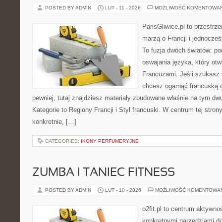
POSTED BY ADMIN
LUT - 11 - 2026
MOŻLIWOŚĆ KOMENTOWA
ParisGliwice.pl to przestrz
marzą o Francji i jednocześ
To fuzja dwóch światów: po
oswajania języka, który ot
Francuzami. Jeśli szukasz 
chcesz ogarnąć francuską 
pewniej, tutaj znajdziesz materiały zbudowane właśnie na tym d
Kategorie to Regiony Francji i Styl francuski. W centrum tej stro
konkretnie, […]
CATEGORIES:
IKONY PERFUMERYJNE
ZUMBA I TANIEC FITNESS
POSTED BY ADMIN
LUT - 10 - 2026
MOŻLIWOŚĆ KOMENTOWA
o2fit.pl to centrum aktywno
konkretnymi narzędziami do