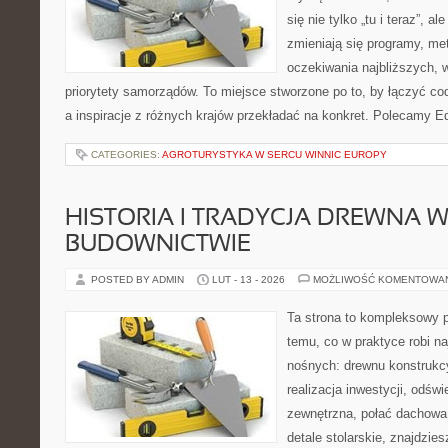
się nie tylko „tu i teraz”, a
zmieniają się programy, me
oczekiwania najbliższych, 
priorytety samorządów. To miejsce stworzone po to, by łączyć co
a inspiracje z różnych krajów przekładać na konkret. Polecamy Ed
CATEGORIES:
AGROTURYSTYKA W SERCU WINNIC EUROPY
HISTORIA I TRADYCJA DREWNA 
BUDOWNICTWIE
POSTED BY ADMIN
LUT - 13 - 2026
MOŻLIWOŚĆ KOMENTOWA
Ta strona to kompleksowy p
temu, co w praktyce robi na
nośnych: drewnu konstrukcy
realizacja inwestycji, odświ
zewnętrzna, połać dachowa
detale stolarskie, znajdzie