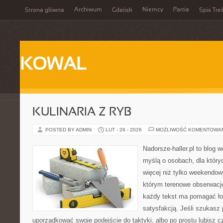
Archiwum
Niemcy
Partia
Strona główna
Gdańsk
Spis Treś
KOWAL
KULINARIA Z RYB
POSTED BY ADMIN
LUT - 26 - 2026
MOŻLIWOŚĆ KOMENTOWA
Nadorsze-haller.pl to blog w
myślą o osobach, dla który
więcej niż tylko weekendo
którym terenowe obserwacje
każdy tekst ma pomagać łow
satysfakcją. Jeśli szukasz
uporządkować swoje podejście do taktyki, albo po prostu lubisz c