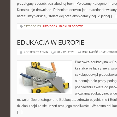
przystępny sposób, bez zbędnej teorii. Polecamy kategorie Impre
Konstrukcje drewniane. Rdzeniem serwisu jest materiał drewniany
naraz: inżynierskiej, stolarskiej oraz eksploatacyjnej. Z jednej […]
CATEGORIES:
PRZYRODA I PARKI NARODOWE
EDUKACJA W EUROPIE
POSTED BY ADMIN
LUT - 12 - 2026
MOŻLIWOŚĆ KOMENTOWA
Placówka edukacyjna w Pop
kształcenie łączy się z wsp
szkolapopow.pl przedstawia
akcentuje cele pracy pedag
poznawaniu świata od pier
wyzwania edukacyjne, w du
rozwoju. Dobre kategorie to Edukacja a zdrowie psychiczne i Ed
działań znajduje się uczeń oraz jego możliwości. Wczesna edukac
[…]