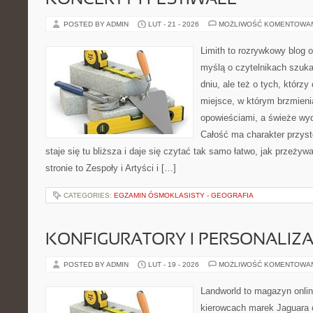
KONCERTY I FESTIWALE
POSTED BY ADMIN
LUT - 21 - 2026
MOŻLIWOŚĆ KOMENTOWA
Limith to rozrywkowy blog 
myślą o czytelnikach szuka
dniu, ale też o tych, którzy
miejsce, w którym brzmieni
opowieściami, a świeże wyd
Całość ma charakter przys
staje się tu bliższa i daje się czytać tak samo łatwo, jak przeżyw
stronie to Zespoły i Artyści i […]
CATEGORIES:
EGZAMIN ÓSMOKLASISTY - GEOGRAFIA
KONFIGURATORY I PERSONALIZA
POSTED BY ADMIN
LUT - 19 - 2026
MOŻLIWOŚĆ KOMENTOWA
Landworld to magazyn onli
kierowcach marek Jaguara 