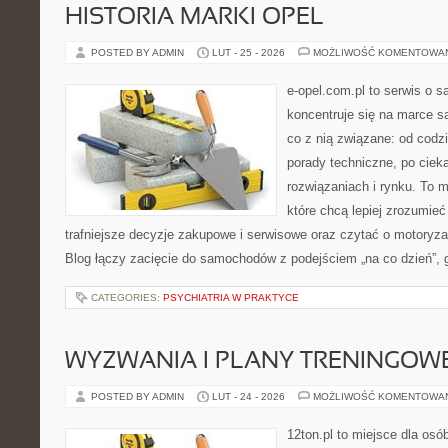
HISTORIA MARKI OPEL
POSTED BY ADMIN
LUT - 25 - 2026
MOŻLIWOŚĆ KOMENTOWA
e-opel.com.pl to serwis o 
koncentruje się na marce 
co z nią związane: od codzi
porady techniczne, po ciek
rozwiązaniach i rynku. To m
które chcą lepiej zrozumie
trafniejsze decyzje zakupowe i serwisowe oraz czytać o motoryza
Blog łączy zacięcie do samochodów z podejściem „na co dzień”, gd
CATEGORIES:
PSYCHIATRIA W PRAKTYCE
WYZWANIA I PLANY TRENINGOW
POSTED BY ADMIN
LUT - 24 - 2026
MOŻLIWOŚĆ KOMENTOWA
12ton.pl to miejsce dla os