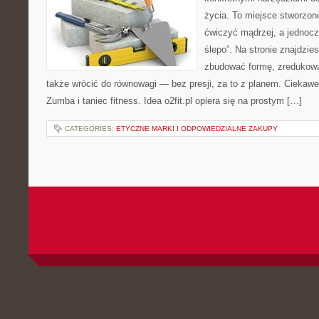
życia. To miejsce stworzon
ćwiczyć mądrzej, a jednocze
ślepo”. Na stronie znajdzie
zbudować formę, zredukowa
także wrócić do równowagi — bez presji, za to z planem. Ciekawe 
Zumba i taniec fitness. Idea o2fit.pl opiera się na prostym […]
CATEGORIES:
ETYCZNE MARKI I ODPOWIEDZIALNE ZAKUPY