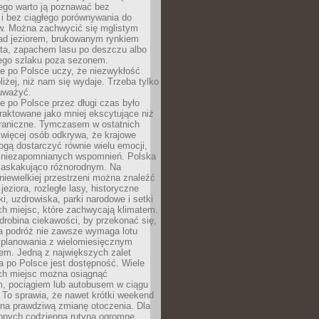
ego warto ją poznawać bez
i bez ciągłego porównywania do
ów. Można zachwycić się mglistym
ad jeziorem, brukowanym rynkiem
ta, zapachem lasu po deszczu albo
iego szlaku poza sezonem.
e po Polsce uczy, że niezwykłość
bliżej, niż nam się wydaje. Trzeba tylko
auważyć.
 po Polsce przez długi czas było
traktowane jako mniej ekscytujące niż
raniczne. Tymczasem w ostatnich
 więcej osób odkrywa, że krajowe
gą dostarczyć równie wielu emocji,
 niezapomnianych wspomnień. Polska
 zaskakująco różnorodnym. Na
iewielkiej przestrzeni można znaleźć
jeziora, rozległe lasy, historyczne
i, uzdrowiska, parki narodowe i setki
h miejsc, które zachwycają klimatem.
robina ciekawości, by przekonać się,
na podróż nie zawsze wymaga lotu
 planowania z wielomiesięcznym
em. Jedną z największych zalet
 po Polsce jest dostępność. Wiele
ych miejsc można osiągnąć
 pociągiem lub autobusem w ciągu
. To sprawia, że nawet krótki weekend
 na prawdziwą zmianę otoczenia. Dla
nych codzienną rutyną ogromne