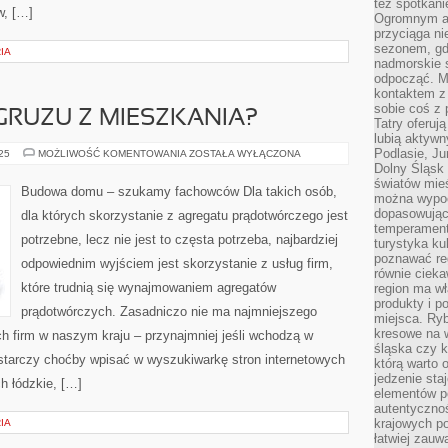
też spotkani
w, […]
Ogromnym at
przyciąga ni
sezonem, gdy
IA
nadmorskie 
odpocząć. M
kontaktem z
sobie coś z 
 GRUZU Z MIESZKANIA?
Tatry oferuj
lubią aktyw
Podlasie, J
JAK
025
MOŻLIWOŚĆ KOMENTOWANIA
ZOSTAŁA WYŁĄCZONA
POZBYĆ
Dolny Śląsk 
SIĘ
światów mieś
GRUZU
Budowa domu – szukamy fachowców Dla takich osób,
Z
można wypoc
MIESZKANIA?
dopasowując
dla których skorzystanie z agregatu prądotwórczego jest
temperament
potrzebne, lecz nie jest to częsta potrzeba, najbardziej
turystyka ku
poznawać reg
odpowiednim wyjściem jest skorzystanie z usług firm,
równie cieka
które trudnią się wynajmowaniem agregatów
region ma wł
produkty i po
prądotwórczych. Zasadniczo nie ma najmniejszego
miejsca. Ryb
kresowe na 
ch firm w naszym kraju – przynajmniej jeśli wchodzą w
śląska czy 
starczy choćby wpisać w wyszukiwarkę stron internetowych
którą warto 
jedzenie sta
h łódzkie, […]
elementów p
autentyczno
krajowych po
IA
łatwiej zauw