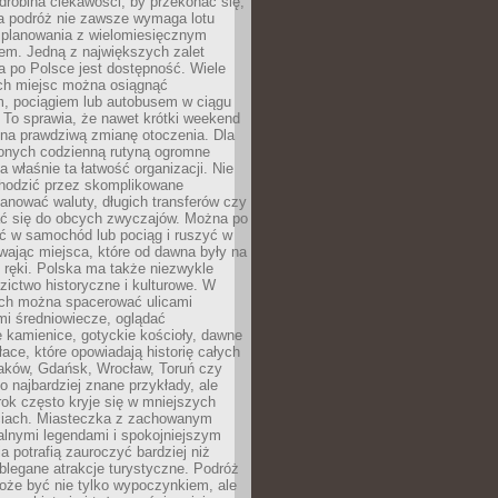
robina ciekawości, by przekonać się,
na podróż nie zawsze wymaga lotu
 planowania z wielomiesięcznym
em. Jedną z największych zalet
 po Polsce jest dostępność. Wiele
ych miejsc można osiągnąć
 pociągiem lub autobusem w ciągu
. To sprawia, że nawet krótki weekend
 na prawdziwą zmianę otoczenia. Dla
nych codzienną rutyną ogromne
 właśnie ta łatwość organizacji. Nie
chodzić przez skomplikowane
lanować waluty, długich transferów czy
 się do obcych zwyczajów. Można po
ć w samochód lub pociąg i ruszyć w
wając miejsca, które od dawna były na
 ręki. Polska ma także niezwykle
zictwo historyczne i kulturowe. W
ach można spacerować ulicami
mi średniowiecze, oglądać
 kamienice, gotyckie kościoły, dawne
łace, które opowiadają historię całych
raków, Gdańsk, Wrocław, Toruń czy
ko najbardziej znane przykłady, ale
ok często kryje się w mniejszych
iach. Miasteczka z zachowanym
alnymi legendami i spokojniejszym
 potrafią zauroczyć bardziej niż
oblegane atrakcje turystyczne. Podróż
oże być nie tylko wypoczynkiem, ale