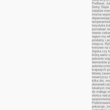
Podlasie, J
Dolny Śląsk 
światów mieś
można wypoc
dopasowując
temperament
turystyka ku
poznawać reg
równie cieka
region ma wł
produkty i po
miejsca. Ryb
kresowe na 
śląska czy 
którą warto 
jedzenie sta
elementów p
autentyczno
krajowych po
łatwiej zauw
towarzyszy 
kilka dni, m
doświadczać
lokalnym mi
do małego 
słońca nad j
wspomnienia 
Podróżowani
pokazuje, ż