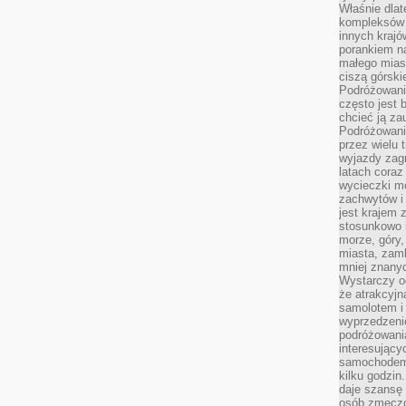
Właśnie dlat
kompleksów 
innych kraj
porankiem n
małego mias
ciszą górsk
Podróżowani
często jest 
chcieć ją z
Podróżowanie
przez wielu 
wyjazdy zag
latach coraz
wycieczki mo
zachwytów i
jest krajem
stosunkowo n
morze, góry, 
miasta, zamk
mniej znanyc
Wystarczy od
że atrakcyj
samolotem i
wyprzedzeni
podróżowania
interesując
samochodem,
kilku godzin
daje szansę
osób zmęczo