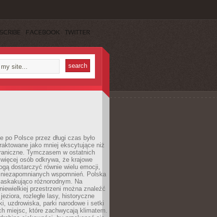
SCRIBE
FACEBOOK
TWITTER
 po Polsce przez długi czas było
traktowane jako mniej ekscytujące niż
raniczne. Tymczasem w ostatnich
 więcej osób odkrywa, że krajowe
gą dostarczyć równie wielu emocji,
 niezapomnianych wspomnień. Polska
 zaskakująco różnorodnym. Na
iewielkiej przestrzeni można znaleźć
jeziora, rozległe lasy, historyczne
i, uzdrowiska, parki narodowe i setki
h miejsc, które zachwycają klimatem.