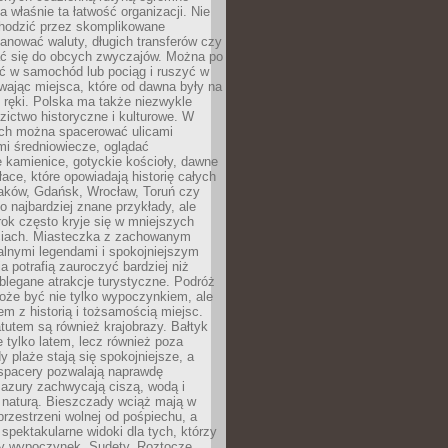
 właśnie ta łatwość organizacji. Nie
chodzić przez skomplikowane
lanować waluty, długich transferów czy
 się do obcych zwyczajów. Można po
ć w samochód lub pociąg i ruszyć w
wając miejsca, które od dawna były na
 ręki. Polska ma także niezwykle
zictwo historyczne i kulturowe. W
ach można spacerować ulicami
mi średniowiecze, oglądać
 kamienice, gotyckie kościoły, dawne
łace, które opowiadają historię całych
raków, Gdańsk, Wrocław, Toruń czy
ko najbardziej znane przykłady, ale
ok często kryje się w mniejszych
iach. Miasteczka z zachowanym
alnymi legendami i spokojniejszym
 potrafią zauroczyć bardziej niż
oblegane atrakcje turystyczne. Podróż
oże być nie tylko wypoczynkiem, ale
em z historią i tożsamością miejsc.
utem są również krajobrazy. Bałtyk
e tylko latem, lecz również poza
 plaże stają się spokojniejsze, a
spacery pozwalają naprawdę
azury zachwycają ciszą, wodą i
 naturą. Bieszczady wciąż mają w
przestrzeni wolnej od pośpiechu, a
ą spektakularne widoki dla tych, którzy
ny wypoczynek. Sudety, Roztocze,