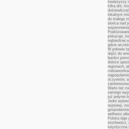
towarzyszy 
kilka dni, m
doświadczać
lokalnym mi
do małego 
słońca nad j
wspomnienia 
Podróżowani
pokazuje, ż
najbardziej 
gdzie wcześn
W połowie tak
dojść do wn
bardzo pomoc
dobrze upo
regionach, a
ciekawostka
najpopularni
oczywiste, a
zainteresowa
Warto też z
samego wypo
już jedynie 
Jedni wybier
wyprawy, zw
gospodarstw
wellness al
Polska daje
możliwości, a
turystyczna 