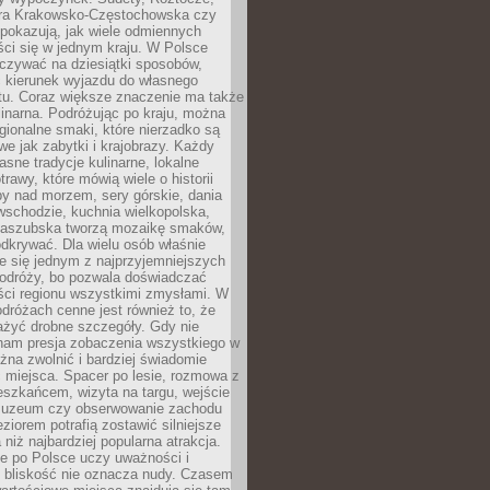
ura Krakowsko-Częstochowska czy
pokazują, jak wiele odmiennych
ci się w jednym kraju. W Polsce
zywać na dziesiątki sposobów,
 kierunek wyjazdu do własnego
u. Coraz większe znaczenie ma także
linarna. Podróżując po kraju, można
ionalne smaki, które nierzadko są
we jak zabytki i krajobrazy. Każdy
asne tradycje kulinarne, lokalne
trawy, które mówią wiele o historii
y nad morzem, sery górskie, dania
wschodzie, kuchnia wielkopolska,
kaszubska tworzą mozaikę smaków,
odkrywać. Dla wielu osób właśnie
je się jednym z najprzyjemniejszych
odróży, bo pozwala doświadczać
ści regionu wszystkimi zmysłami. W
dróżach cenne jest również to, że
ażyć drobne szczegóły. Gdy nie
nam presja zobaczenia wszystkiego w
ożna zwolnić i bardziej świadomie
 miejsca. Spacer po lesie, rozmowa z
eszkańcem, wizyta na targu, wejście
muzeum czy obserwowanie zachodu
eziorem potrafią zostawić silniejsze
niż najbardziej popularna atrakcja.
e po Polsce uczy uważności i
e bliskość nie oznacza nudy. Czasem