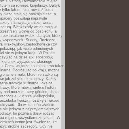
em z historią i tożsamością miejsc.
utem są również krajobrazy. Bałtyk
e tylko latem, lecz również poza
 plaże stają się spokojniejsze, a
spacery pozwalają naprawdę
azury zachwycają ciszą, wodą i
 naturą. Bieszczady wciąż mają w
przestrzeni wolnej od pośpiechu, a
ą spektakularne widoki dla tych, którzy
ny wypoczynek. Sudety, Roztocze,
ura Krakowsko-Częstochowska czy
pokazują, jak wiele odmiennych
ci się w jednym kraju. W Polsce
zywać na dziesiątki sposobów,
 kierunek wyjazdu do własnego
u. Coraz większe znaczenie ma także
linarna. Podróżując po kraju, można
ionalne smaki, które nierzadko są
we jak zabytki i krajobrazy. Każdy
asne tradycje kulinarne, lokalne
trawy, które mówią wiele o historii
y nad morzem, sery górskie, dania
wschodzie, kuchnia wielkopolska,
kaszubska tworzą mozaikę smaków,
odkrywać. Dla wielu osób właśnie
je się jednym z najprzyjemniejszych
odróży, bo pozwala doświadczać
ści regionu wszystkimi zmysłami. W
dróżach cenne jest również to, że
ażyć drobne szczegóły. Gdy nie