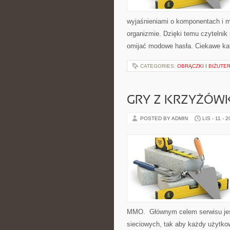
wyjaśnieniami o komponentach i 
organizmie. Dzięki temu czytelnik
omijać modowe hasła. Ciekawe kate
CATEGORIES:
OBRĄCZKI I BIŻUTER
GRY Z KRZYŻÓW
POSTED BY ADMIN
LIS - 11 - 
MMO. Głównym celem serwisu jest
sieciowych, tak aby każdy użytkow