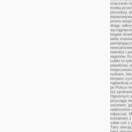
znaczenie ma
trzeba prze
procedury, p
dopasowywać
prostu wsiąś
drogę, odkry
wyciągnięcie
bogate dzied
wielu miast
pamiętający
renesansowe
twierdze i pa
regionów. K
Lublin to tyl
prawdziwy ur
miejscowośc
rynkiem, lok
tempem życia
najbardziej 
po Polsce m
też spotkani
Ogromnym at
przyciąga ni
sezonem, gdy
nadmorskie 
odpocząć. M
kontaktem z
sobie coś z 
Tatry oferuj
lubią aktyw