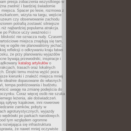
nam presja zobaczenia wszystkiego w
ożna zwolnić i bardziej świadomie
 miejsca. Spacer po lesie, rozmowa z
eszkańcem, wizyta na targu, wejście
muzeum czy obserwowanie zachodu
eziorem potrafią zostawić silniejsze
niż najbardziej popularna atrakcja.
e po Polsce uczy uważności i
e bliskość nie oznacza nudy. Czasem
wartościowe miejsca znajdują się tam,
iej w ogóle nie planowaliśmy jechać.
iej refleksji o odkrywaniu kraju łatwo
iosku, że przy planowaniu wyjazdów
ne bywają przewodniki, inspiracje i
rządkowany
katalog artykułów
o
trakcjach, trasach oraz lokalnych
ch. Dzięki temu można wyjść poza
ejsze kierunki i znaleźć miejsca mniej
le idealnie dopasowane do własnych
ń, tempa podróżowania i budżetu.
wrócić uwagę na zmianę podejścia do
czynku. Coraz więcej osób nie szuka
biernego leżenia, ale doświadczeń.
ają spływy kajakowe, inni rowerowe
iedzanie zamków, pobyty w
ach agroturystycznych, wyjazdy
bo wędrówki po parkach narodowych.
 pod tym względem ogromne
 rozwijająca się infrastruktura
sprawia, że nawet mniej oczywiste