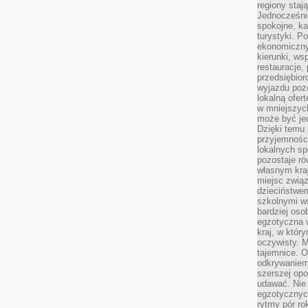
regiony staj
Jednocześni
spokojne, k
turystyki. 
ekonomiczny
kierunki, ws
restauracje,
przedsiębio
wyjazdu pozo
lokalną ofer
w mniejszyc
może być je
Dzięki temu 
przyjemności
lokalnych sp
pozostaje r
własnym kra
miejsc związ
dzieciństwe
szkolnymi w
bardziej oso
egzotyczna 
kraj, w któr
oczywisty. M
tajemnice. 
odkrywaniem
szerszej opo
udawać. Nie 
egzotycznyc
rytmy pór rok