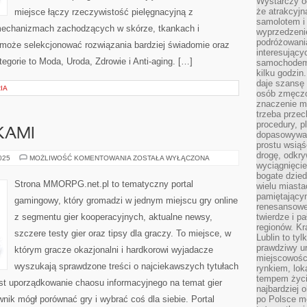
Wystarczy od
że atrakcyj
miejsce łączy rzeczywistość pielęgnacyjną z
samolotem i
mechanizmach zachodzących w skórze, tkankach i
wyprzedzeni
podróżowania
 może selekcjonować rozwiązania bardziej świadomie oraz
interesując
gorie to Moda, Uroda, Zdrowie i Anti-aging. […]
samochodem,
kilku godzin
daje szansę
IA
osób zmęczo
znaczenie ma
trzeba prze
procedury, p
KAMI
dopasowywać
prostu wsiąś
drogę, odkry
GRY
2025
MOŻLIWOŚĆ KOMENTOWANIA
ZOSTAŁA WYŁĄCZONA
wyciągnięcie
Z
KRZYŻÓWKAMI
bogate dzied
Strona MMORPG.net.pl to tematyczny portal
wielu miast
pamiętający
gamingowy, który gromadzi w jednym miejscu gry online
renesansowe
z segmentu gier kooperacyjnych, aktualne newsy,
twierdze i pa
regionów. K
szczere testy gier oraz tipsy dla graczy. To miejsce, w
Lublin to tyl
prawdziwy ur
którym gracze okazjonalni i hardkorowi wyjadacze
miejscowośc
wyszukają sprawdzone treści o najciekawszych tytułach
rynkiem, lok
tempem życia
 uporządkowanie chaosu informacyjnego na temat gier
najbardziej 
nik mógł porównać gry i wybrać coś dla siebie. Portal
po Polsce m