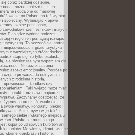
ą się coraz bardziej dostępne.
e nadal można znaleźć miejsca
ameralne i oddalone od masowej
Podróżowanie po Polsce ma też wymiar
 i społeczny. Wybierając krajowe
pieramy lokalne pensjonaty,
 przewodników, rzemieślników i małych
rców. Pieniądze wydane podczas
stają w regionie i pomagają rozwijać
tę turystyczną. To szczególnie istotne
h miejscowościach, gdzie turystyka
dnym z ważniejszych źródeł dochodu.
podróż staje się nie tylko osobistą
ą, ale również realnym wsparciem dla
ołeczności. Nie bez znaczenia
ównież aspekt emocjonalny. Podróże po
ju często prowadzą do odkrywania
anych z rodzinną historią,
m, opowieściami dziadków czy
spomnieniami. Taki wyjazd może mieć
bisty charakter niż nawet najbardziej
wyprawa. Zaczynamy dostrzegać, że
ym żyjemy na co dzień, wcale nie jest
a swoje warstwy, kontrasty, piękno i
Odkrywanie Polski bywa więc także
 samego siebie i własnego miejsca w
wieści. Polska nie musi nikogo
jest kopią południowych kurortów ani
h kierunków. Ma własny klimat, własne
u, własne krajobrazy i historię.