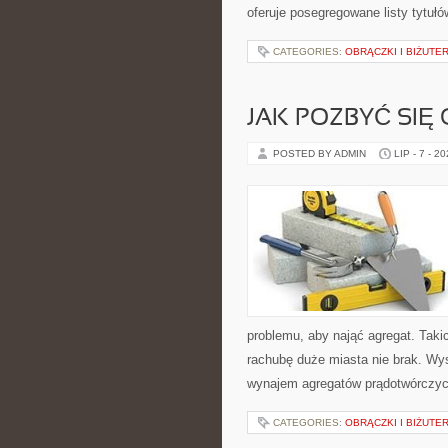
oferuje posegregowane listy tytułó
CATEGORIES:
OBRĄCZKI I BIŻUTER
JAK POZBYĆ SIĘ
POSTED BY ADMIN
LIP - 7 - 2
problemu, aby nająć agregat. Taki
rachubę duże miasta nie brak. Wy
wynajem agregatów prądotwórczyc
CATEGORIES:
OBRĄCZKI I BIŻUTER