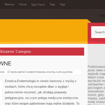
Niemcy
Partia
Tagi
Tagi
Spis Treści
SUB
 Biżuteria’ Category
YWNE
Podróżowanie
przez wielu 
SKŁADNIKI
2026
MOŻLIWOŚĆ KOMENTOWANIA
ZOSTAŁA WYŁĄCZONA
wyjazdy zag
AKTYWNE
latach coraz
wycieczki mo
Estetica-Endermologia to serwis tworzony z myślą o
zachwytów i
osobach, które chcą rozsądnie dbać o wygląd i
jest krajem
stosunkowo n
jednocześnie rozumieć, jak działają preparaty
morze, góry, 
pielęgnacyjne, na czym polega medycyna estetyczna
miasta, zamk
mniej znanyc
oraz które terapie gabinetowe mają realne działanie. To