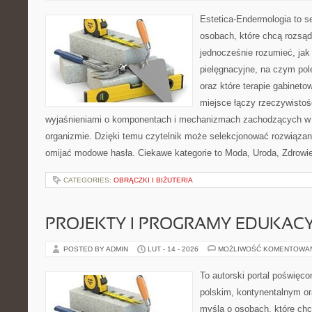
Estetica-Endermologia to s
osobach, które chcą rozsąd
jednocześnie rozumieć, jak 
pielęgnacyjne, na czym po
oraz które terapie gabineto
miejsce łączy rzeczywistoś
wyjaśnieniami o komponentach i mechanizmach zachodzących w 
organizmie. Dzięki temu czytelnik może selekcjonować rozwiązan
omijać modowe hasła. Ciekawe kategorie to Moda, Uroda, Zdrowie 
CATEGORIES:
OBRĄCZKI I BIŻUTERIA
PROJEKTY I PROGRAMY EDUKAC
POSTED BY ADMIN
LUT - 14 - 2026
MOŻLIWOŚĆ KOMENTOWA
To autorski portal poświęco
polskim, kontynentalnym o
myślą o osobach, które chc