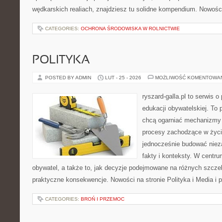
wędkarskich realiach, znajdziesz tu solidne kompendium. Nowości
CATEGORIES:
OCHRONA ŚRODOWISKA W ROLNICTWIE
POLITYKA
POSTED BY ADMIN
LUT - 25 - 2026
MOŻLIWOŚĆ KOMENTOWA
ryszard-galla.pl to serwis o 
edukacji obywatelskiej. To 
chcą ogarniać mechanizmy p
procesy zachodzące w życi
jednocześnie budować nieza
fakty i konteksty. W centru
obywatel, a także to, jak decyzje podejmowane na różnych szczeb
praktyczne konsekwencje. Nowości na stronie Polityka i Media i p
CATEGORIES:
BROŃ I PRZEMOC