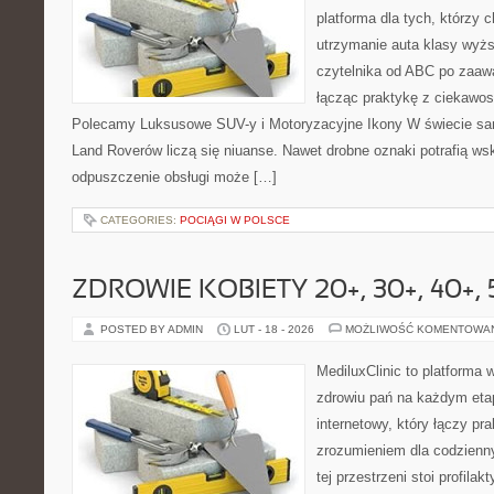
platforma dla tych, którzy 
utrzymanie auta klasy wyżs
czytelnika od ABC po zaaw
łącząc praktykę z ciekawost
Polecamy Luksusowe SUV-y i Motoryzacyjne Ikony W świecie sa
Land Roverów liczą się niuanse. Nawet drobne oznaki potrafią w
odpuszczenie obsługi może […]
CATEGORIES:
POCIĄGI W POLSCE
ZDROWIE KOBIETY 20+, 30+, 40+, 
POSTED BY ADMIN
LUT - 18 - 2026
MOŻLIWOŚĆ KOMENTOWA
MediluxClinic to platforma 
zdrowiu pań na każdym etap
internetowy, który łączy pr
zrozumieniem dla codzienn
tej przestrzeni stoi profila