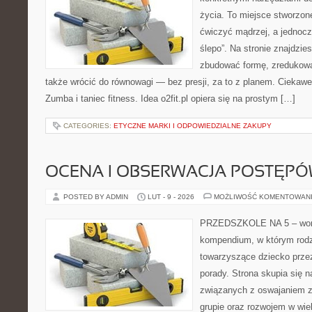
życia. To miejsce stworzon
ćwiczyć mądrzej, a jednocze
ślepo”. Na stronie znajdzie
zbudować formę, zredukowa
także wrócić do równowagi — bez presji, za to z planem. Ciekawe 
Zumba i taniec fitness. Idea o2fit.pl opiera się na prostym […]
CATEGORIES:
ETYCZNE MARKI I ODPOWIEDZIALNE ZAKUPY
OCENA I OBSERWACJA POSTĘP
POSTED BY ADMIN
LUT - 9 - 2026
MOŻLIWOŚĆ KOMENTOWAN
PRZEDSZKOLE NA 5 – wort
kompendium, w którym rodz
towarzyszące dziecko przez
porady. Strona skupia się
związanych z oswajaniem z
grupie oraz rozwojem w wi