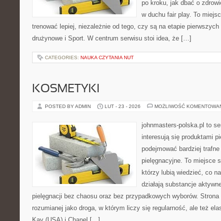
po kroku, jak dbać o zdrowi
w duchu fair play. To miejs
trenować lepiej, niezależnie od tego, czy są na etapie pierwszyc
drużynowe i Sport. W centrum serwisu stoi idea, że […]
CATEGORIES:
NAUKA CZYTANIA NUT
KOSMETYKI
POSTED BY ADMIN
LUT - 23 - 2026
MOŻLIWOŚĆ KOMENTOWA
johnmasters-polska.pl to se
interesują się produktami p
podejmować bardziej trafn
pielęgnacyjne. To miejsce 
którzy lubią wiedzieć, co na
działają substancje aktywn
pielęgnacji bez chaosu oraz bez przypadkowych wyborów. Strona s
rozumianej jako droga, w którym liczy się regularność, ale też e
Kay (USA) i Chanel […]