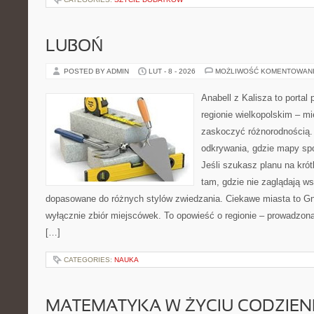
LUBOŃ
POSTED BY ADMIN
LUT - 8 - 2026
MOŻLIWOŚĆ KOMENTOWAN
Anabell z Kalisza to portal
regionie wielkopolskim – mie
zaskoczyć różnorodnością. 
odkrywania, gdzie mapy spo
Jeśli szukasz planu na kró
tam, gdzie nie zaglądają ws
dopasowane do różnych stylów zwiedzania. Ciekawe miasta to Gni
wyłącznie zbiór miejscówek. To opowieść o regionie – prowadzon
[…]
CATEGORIES:
NAUKA
MATEMATYKA W ŻYCIU CODZIE