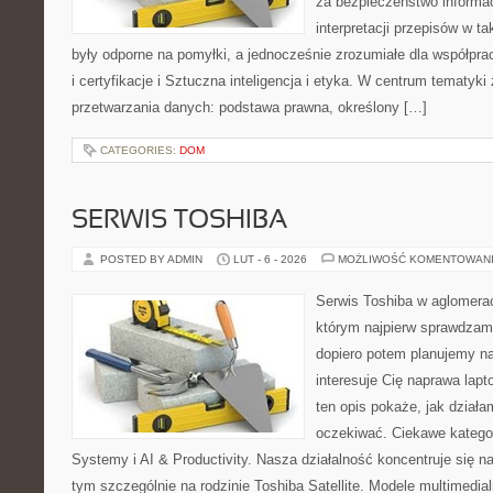
za bezpieczeństwo informacj
interpretacji przepisów w t
były odporne na pomyłki, a jednocześnie zrozumiałe dla współp
i certyfikacje i Sztuczna inteligencja i etyka. W centrum tematyki 
przetwarzania danych: podstawa prawna, określony […]
CATEGORIES:
DOM
SERWIS TOSHIBA
POSTED BY ADMIN
LUT - 6 - 2026
MOŻLIWOŚĆ KOMENTOWAN
Serwis Toshiba w aglomeracj
którym najpierw sprawdzam
dopiero potem planujemy na
interesuje Cię naprawa lap
ten opis pokaże, jak dział
oczekiwać. Ciekawe katego
Systemy i AI & Productivity. Nasza działalność koncentruje się n
tym szczególnie na rodzinie Toshiba Satellite. Modele multimedial