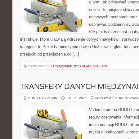
o tym, jak zdobywać kompe
online. To miejsce stworzo
domowych mentorach oraz e
usprawnić codzienność zdaln
Cię praktyka zamiast pusty
instrukcje, które ułatwiają wdrożenie dobrych nawyków i sprawdz
kategorie to Projekty międzynarodowe i Uczniowski głos. Idea se
przejściu od przeciążenia do […]
CATEGORIES:
ZARZĄDZANIE ZESPOŁAMI ZDALNYMI
TRANSFERY DANYCH MIĘDZYN
POSTED BY ADMIN
LUT - 7 - 2026
MOŻLIWOŚĆ KOMENTOWAN
Vademecum po RODO to ser
reguły operowania informacj
implementacji RODO. Stron
myślą o praktykach w organ