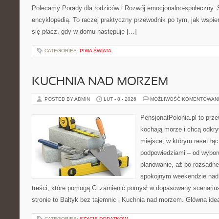
Polecamy Porady dla rodziców i Rozwój emocjonalno-społeczny. S
encyklopedią. To raczej praktyczny przewodnik po tym, jak wspie
się płacz, gdy w domu następuje […]
CATEGORIES:
PIWA ŚWIATA
KUCHNIA NAD MORZEM
POSTED BY ADMIN
LUT - 8 - 2026
MOŻLIWOŚĆ KOMENTOWAN
PensjonatPolonia.pl to prze
kochają morze i chcą odkry
miejsce, w którym reset łą
podpowiedziami – od wyboru
planowanie, aż po rozsądne
spokojnym weekendzie nad 
treści, które pomogą Ci zamienić pomysł w dopasowany scenariu
stronie to Bałtyk bez tajemnic i Kuchnia nad morzem. Główną ideą
CATEGORIES:
SZYCIE DODATKÓW