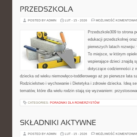
PRZEDSZKOLA
POSTED BY ADMIN
LUT - 15 - 2026
MOŻLIWOŚĆ KOMENTOWA
Przedszkole309 to strona p
edukacji przedszkolnej ora
pierwszych latach rozwoju: 
To miejsce, w którym opiek
wspierające dzieci znajdą s
dotyczące codzienności z 
dziecka od wieku niemowlęco-toddlerowego aż po pierwsze lata s
Rodzicielstwo i wychowanie i Dietetyka i zdrowie dziecka. Ideą s
tematów, które dla wielu rodzin stają się wyzwaniem: przystosow
CATEGORIES:
PORADNIKI DLA ROWERZYSTÓW
SKŁADNIKI AKTYWNE
POSTED BY ADMIN
LUT - 15 - 2026
MOŻLIWOŚĆ KOMENTOWA