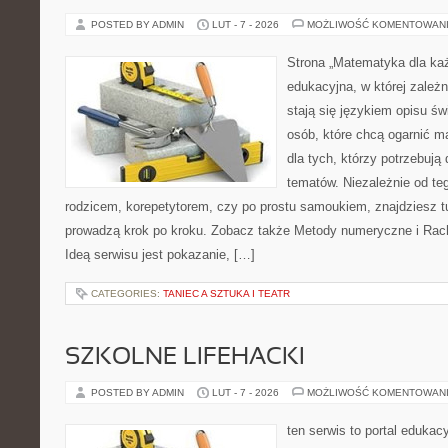
POSTED BY ADMIN
LUT - 7 - 2026
MOŻLIWOŚĆ KOMENTOWAN
Strona „Matematyka dla każ
edukacyjna, w której zależn
stają się językiem opisu św
osób, które chcą ogarnić m
dla tych, którzy potrzebują
tematów. Niezależnie od te
rodzicem, korepetytorem, czy po prostu samoukiem, znajdziesz tu
prowadzą krok po kroku. Zobacz także Metody numeryczne i Ra
Ideą serwisu jest pokazanie, […]
CATEGORIES:
TANIEC A SZTUKA I TEATR
SZKOLNE LIFEHACKI
POSTED BY ADMIN
LUT - 7 - 2026
MOŻLIWOŚĆ KOMENTOWAN
ten serwis to portal edukacy