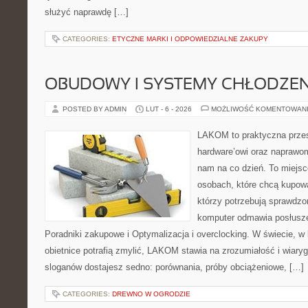
służyć naprawdę […]
CATEGORIES:
ETYCZNE MARKI I ODPOWIEDZIALNE ZAKUPY
OBUDOWY I SYSTEMY CHŁODZEN
POSTED BY ADMIN
LUT - 6 - 2026
MOŻLIWOŚĆ KOMENTOWAN
LAKOM to praktyczna prze
hardware’owi oraz naprawom
nam na co dzień. To miejsc
osobach, które chcą kupowa
którzy potrzebują sprawdzo
komputer odmawia posłusze
Poradniki zakupowe i Optymalizacja i overclocking. W świecie, 
obietnice potrafią zmylić, LAKOM stawia na zrozumiałość i wiar
sloganów dostajesz sedno: porównania, próby obciążeniowe, […]
CATEGORIES:
DREWNO W OGRODZIE