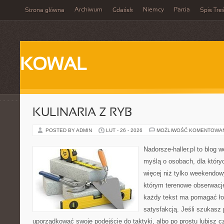
Archiwum
Niemcy
Partia
Strona główna
Gdańsk
Spis Treś
KOWAL
KULINARIA Z RYB
POSTED BY ADMIN
LUT - 26 - 2026
MOŻLIWOŚĆ KOMENTOWA
Nadorsze-haller.pl to blog w
myślą o osobach, dla który
więcej niż tylko weekendo
którym terenowe obserwacje
każdy tekst ma pomagać łow
satysfakcją. Jeśli szukasz
uporządkować swoje podejście do taktyki, albo po prostu lubisz c