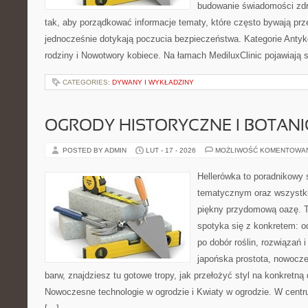
budowanie świadomości zdr
tak, aby porządkować informacje tematy, które często bywają pr
jednocześnie dotykają poczucia bezpieczeństwa. Kategorie Antyk
rodziny i Nowotwory kobiece. Na łamach MediluxClinic pojawiają s
CATEGORIES:
DYWANY I WYKŁADZINY
OGRODY HISTORYCZNE I BOTAN
POSTED BY ADMIN
LUT - 17 - 2026
MOŻLIWOŚĆ KOMENTOWA
Hellerówka to poradnikowy
tematycznym oraz wszystk
piękny przydomową oazę. T
spotyka się z konkretem: od
po dobór roślin, rozwiązań i 
japońska prostota, nowocz
barw, znajdziesz tu gotowe tropy, jak przełożyć styl na konkretną 
Nowoczesne technologie w ogrodzie i Kwiaty w ogrodzie. W centr