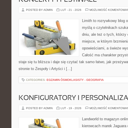
KONCERTY I FESTIWALE
POSTED BY ADMIN
LUT - 21 - 2026
MOŻLIWOŚĆ KOMENTOWA
Limith to rozrywkowy blog 
myślą o czytelnikach szuka
dniu, ale też o tych, którzy
miejsce, w którym brzmieni
opowieściami, a świeże wyd
Całość ma charakter przys
staje się tu bliższa i daje się czytać tak samo łatwo, jak przeżyw
stronie to Zespoły i Artyści i […]
CATEGORIES:
EGZAMIN ÓSMOKLASISTY - GEOGRAFIA
KONFIGURATORY I PERSONALIZA
POSTED BY ADMIN
LUT - 19 - 2026
MOŻLIWOŚĆ KOMENTOWA
Landworld to magazyn onli
kierowcach marek Jaguara 