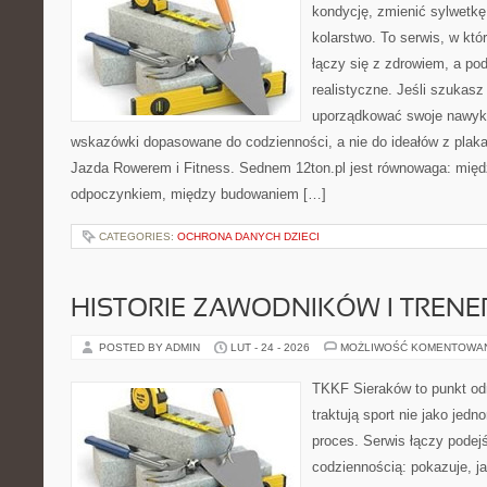
kondycję, zmienić sylwetkę
kolarstwo. To serwis, w kt
łączy się z zdrowiem, a pod
realistyczne. Jeśli szukas
uporządkować swoje nawyki,
wskazówki dopasowane do codzienności, a nie do ideałów z plakat
Jazda Rowerem i Fitness. Sednem 12ton.pl jest równowaga: mię
odpoczynkiem, między budowaniem […]
CATEGORIES:
OCHRONA DANYCH DZIECI
HISTORIE ZAWODNIKÓW I TREN
POSTED BY ADMIN
LUT - 24 - 2026
MOŻLIWOŚĆ KOMENTOWA
TKKF Sieraków to punkt odn
traktują sport nie jako jedn
proces. Serwis łączy podej
codziennością: pokazuje, 