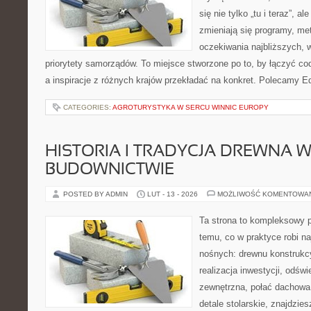
się nie tylko „tu i teraz”, a
zmieniają się programy, me
oczekiwania najbliższych, 
priorytety samorządów. To miejsce stworzone po to, by łączyć co
a inspiracje z różnych krajów przekładać na konkret. Polecamy Ed
CATEGORIES:
AGROTURYSTYKA W SERCU WINNIC EUROPY
HISTORIA I TRADYCJA DREWNA 
BUDOWNICTWIE
POSTED BY ADMIN
LUT - 13 - 2026
MOŻLIWOŚĆ KOMENTOWA
Ta strona to kompleksowy p
temu, co w praktyce robi na
nośnych: drewnu konstrukcy
realizacja inwestycji, odświ
zewnętrzna, połać dachowa
detale stolarskie, znajdzie