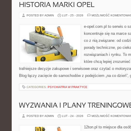
HISTORIA MARKI OPEL
POSTED BY ADMIN
LUT - 25 - 2026
MOŻLIWOŚĆ KOMENTOWA
e-opel.com.pl to serwis o 
koncentruje się na marce 
co z nią związane: od codzi
porady techniczne, po ciek
rozwiązaniach i rynku. To m
które chcą lepiej zrozumie
trafniejsze decyzje zakupowe i serwisowe oraz czytać o motoryza
Blog łączy zacięcie do samochodów z podejściem „na co dzień”, gd
CATEGORIES:
PSYCHIATRIA W PRAKTYCE
WYZWANIA I PLANY TRENINGOW
POSTED BY ADMIN
LUT - 24 - 2026
MOŻLIWOŚĆ KOMENTOWA
12ton.pl to miejsce dla os