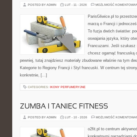
POSTED BY ADMIN
LUT - 11 - 2026
MOŻLIWOŚĆ KOMENTOWA
ParisGliwice.pl to przestrz
marzą o Francji i jednocześ
To fuzja dwóch światów: po
oswajania języka, który ot
Francuzami. Jeśli szukasz 
chcesz ogarnąć francuską 
pewniej, tutaj znajdziesz materiały zbudowane właśnie na tym d
Kategorie to Regiony Francji i Styl francuski. W centrum tej stro
konkretnie, […]
CATEGORIES:
IKONY PERFUMERYJNE
ZUMBA I TANIEC FITNESS
POSTED BY ADMIN
LUT - 10 - 2026
MOŻLIWOŚĆ KOMENTOWA
o2fit.pl to centrum aktywno
konkretnymi narzędziami do