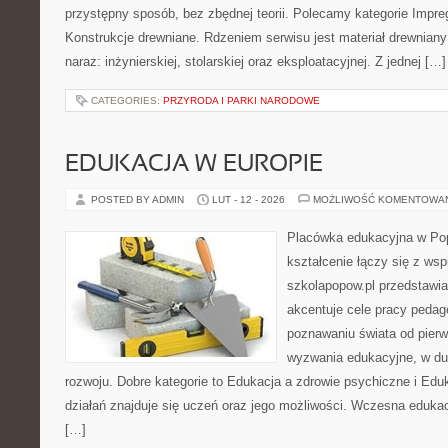
przystępny sposób, bez zbędnej teorii. Polecamy kategorie Impre
Konstrukcje drewniane. Rdzeniem serwisu jest materiał drewniany
naraz: inżynierskiej, stolarskiej oraz eksploatacyjnej. Z jednej […]
CATEGORIES:
PRZYRODA I PARKI NARODOWE
EDUKACJA W EUROPIE
POSTED BY ADMIN
LUT - 12 - 2026
MOŻLIWOŚĆ KOMENTOWA
Placówka edukacyjna w Pop
kształcenie łączy się z wsp
szkolapopow.pl przedstawia
akcentuje cele pracy pedag
poznawaniu świata od pier
wyzwania edukacyjne, w du
rozwoju. Dobre kategorie to Edukacja a zdrowie psychiczne i Ed
działań znajduje się uczeń oraz jego możliwości. Wczesna edukac
[…]