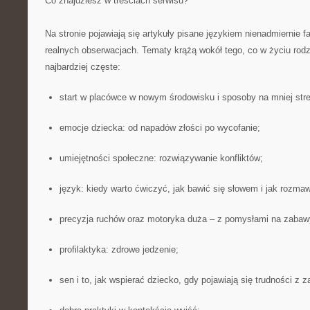
Co znajdziesz w treściach serwisu?
Na stronie pojawiają się artykuły pisane językiem nienadmiernie
realnych obserwacjach. Tematy krążą wokół tego, co w życiu rodzi
najbardziej częste:
start w placówce w nowym środowisku i sposoby na mniej str
emocje dziecka: od napadów złości po wycofanie;
umiejętności społeczne: rozwiązywanie konfliktów;
język: kiedy warto ćwiczyć, jak bawić się słowem i jak rozmaw
precyzja ruchów oraz motoryka duża – z pomysłami na zabaw
profilaktyka: zdrowe jedzenie;
sen i to, jak wspierać dziecko, gdy pojawiają się trudności z 