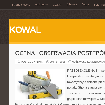
Archiwum
Niemcy
Partia
Strona główna
Gdańsk
Spis Treś
KOWAL
OCENA I OBSERWACJA POSTĘP
POSTED BY ADMIN
LUT - 9 - 2026
MOŻLIWOŚĆ KOMENTOWAN
PRZEDSZKOLE NA 5 – wort
kompendium, w którym rodz
towarzyszące dziecko przez
porady. Strona skupia się
związanych z oswajaniem z
grupie oraz rozwojem w wi
Polecamy Porady dla rodziców i Rozwój emocjonalno-społeczny. S