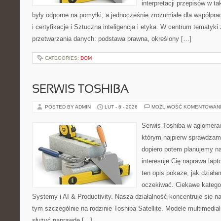
interpretacji przepisów w t
były odporne na pomyłki, a jednocześnie zrozumiałe dla współp
i certyfikacje i Sztuczna inteligencja i etyka. W centrum tematyki 
przetwarzania danych: podstawa prawna, określony […]
CATEGORIES:
DOM
SERWIS TOSHIBA
POSTED BY ADMIN
LUT - 6 - 2026
MOŻLIWOŚĆ KOMENTOWAN
Serwis Toshiba w aglomeracj
którym najpierw sprawdzam
dopiero potem planujemy na
interesuje Cię naprawa lap
ten opis pokaże, jak dział
oczekiwać. Ciekawe katego
Systemy i AI & Productivity. Nasza działalność koncentruje się n
tym szczególnie na rodzinie Toshiba Satellite. Modele multimedial
służyć naprawdę […]