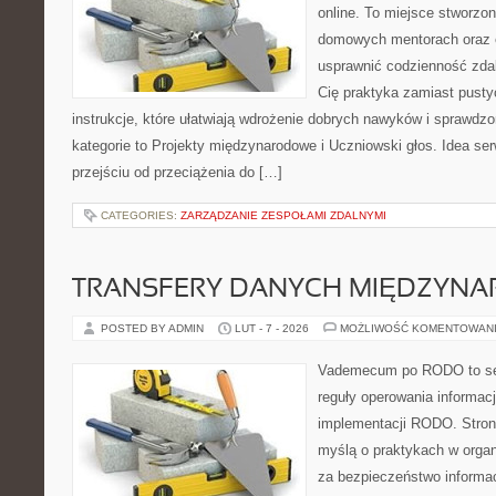
online. To miejsce stworzo
domowych mentorach oraz e
usprawnić codzienność zdaln
Cię praktyka zamiast pusty
instrukcje, które ułatwiają wdrożenie dobrych nawyków i sprawdz
kategorie to Projekty międzynarodowe i Uczniowski głos. Idea se
przejściu od przeciążenia do […]
CATEGORIES:
ZARZĄDZANIE ZESPOŁAMI ZDALNYMI
TRANSFERY DANYCH MIĘDZYN
POSTED BY ADMIN
LUT - 7 - 2026
MOŻLIWOŚĆ KOMENTOWAN
Vademecum po RODO to ser
reguły operowania informacj
implementacji RODO. Stron
myślą o praktykach w organ
za bezpieczeństwo informacj