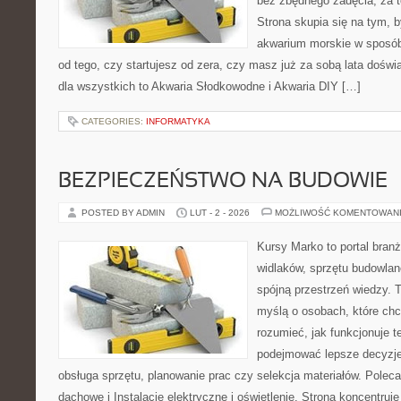
bez zbędnego zadęcia, za t
Strona skupia się na tym, 
akwarium morskie w sposób
od tego, czy startujesz od zera, czy masz już za sobą lata dośw
dla wszystkich to Akwaria Słodkowodne i Akwaria DIY […]
CATEGORIES:
INFORMATYKA
BEZPIECZEŃSTWO NA BUDOWIE
POSTED BY ADMIN
LUT - 2 - 2026
MOŻLIWOŚĆ KOMENTOWAN
Kursy Marko to portal branż
widlaków, sprzętu budowlan
spójną przestrzeń wiedzy. 
myślą o osobach, które chc
rozumieć, jak funkcjonuje te
podejmować lepsze decyzje
obsługa sprzętu, planowanie prac czy selekcja materiałów. Polec
dachowe i Instalacje elektryczne i oświetlenie. Strona koncentruje