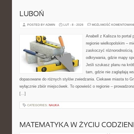
LUBOŃ
POSTED BY ADMIN
LUT - 8 - 2026
MOŻLIWOŚĆ KOMENTOWAN
Anabell z Kalisza to portal
regionie wielkopolskim – mie
zaskoczyć różnorodnością. 
odkrywania, gdzie mapy spo
Jeśli szukasz planu na kró
tam, gdzie nie zaglądają ws
dopasowane do różnych stylów zwiedzania. Ciekawe miasta to Gni
wyłącznie zbiór miejscówek. To opowieść o regionie – prowadzon
[…]
CATEGORIES:
NAUKA
MATEMATYKA W ŻYCIU CODZIE