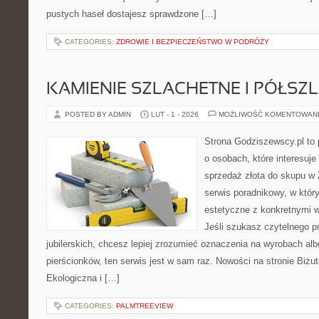
pustych haseł dostajesz sprawdzone […]
CATEGORIES:
ZDROWIE I BEZPIECZEŃSTWO W PODRÓŻY
KAMIENIE SZLACHETNE I PÓŁSZ
POSTED BY ADMIN
LUT - 1 - 2026
MOŻLIWOŚĆ KOMENTOWAN
Strona Godziszewscy.pl to 
o osobach, które interesuje
sprzedaż złota do skupu w 
serwis poradnikowy, w który
estetyczne z konkretnymi
Jeśli szukasz czytelnego 
jubilerskich, chcesz lepiej zrozumieć oznaczenia na wyrobach al
pierścionków, ten serwis jest w sam raz. Nowości na stronie Biżute
Ekologiczna i […]
CATEGORIES:
PALMTREEVIEW