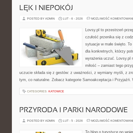
LĘK I NIEPOKÓJ
POSTED BY ADMIN
LUT - 6 - 2026
MOŻLIWOŚĆ KOMENTOWAN
Lovsy.pl to przestrzeń prz
czułość przenika się z cod
sytuacje w małe święto. To 
dla konkretnych, którzy potr
wyrażenia uczuć. Lovsy.pl 
miłość – zamiast tego prz
uczucie składa się z gestów: z uważności, z wymiany myśli, z zr
tym, co naturalne. Zobacz kategorie Samoakceptacja i Przyjaźń.
CATEGORIES:
KATOWICE
PRZYRODA I PARKI NARODOWE
POSTED BY ADMIN
LUT - 5 - 2026
MOŻLIWOŚĆ KOMENTOWAN
To blog o turystyce po woj