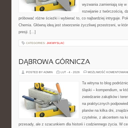
wyzwania zamieniają się w 
rozwijanie z twórczością, 
próbować różne ścieżki i wybierać to, co najbardziej intryguje. P
Chemia. Główną ideą jest stworzenie życzliwej przestrzeni, w któ
presji. […]
CATEGORIES:
JAKWYSLAC
DĄBROWA GÓRNICZA
POSTED BY ADMIN
LUT - 4 - 2026
MOŻLIWOŚĆ KOMENTOWAN
Ta witryna to blog podróżn
śląski – kompendium, w kt
zwiedzanie zakątków i teren
na praktycznych podpowied
planów na kilka dni, znajdz
czytelnie, z akcentem na k
przesady, ale z szacunkiem dla historii i codziennego życia. W ce