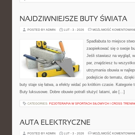
NAJDZIWNIEJSZE BUTY ŚWIATA
POSTED BY ADMIN
LUT - 3 - 2026
MOŻLIWOŚĆ KOMENTOWAN
Spadlabuta to miejsce stwo
zaopiekować się o swoje bu
Jeśli stawiasz na wygląd, w
par, znajdziesz tu wszystko
utrzymania obuwia w najleps
podejście do tematu, dzięk
buty staje się łatwa, a efekty widać po krótkim czasie. Kategorie t
Buty luksusowe. Dobre obuwie potrafi służyć latami, ale […]
CATEGORIES:
FIZJOTERAPIA W SPORTACH SIŁOWYCH I CROSS TRENI
AUTA ELEKTRYCZNE
POSTED BY ADMIN
LUT - 3 - 2026
MOŻLIWOŚĆ KOMENTOWAN