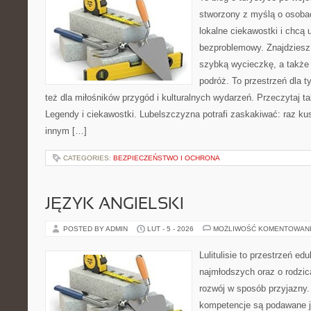
stworzony z myślą o osobac
lokalne ciekawostki i chcą
bezproblemowy. Znajdziesz t
szybką wycieczkę, a także
podróż. To przestrzeń dla ty
też dla miłośników przygód i kulturalnych wydarzeń. Przeczytaj tak
Legendy i ciekawostki. Lubelszczyzna potrafi zaskakiwać: raz ku
innym […]
CATEGORIES:
BEZPIECZEŃSTWO I OCHRONA
JĘZYK ANGIELSKI
POSTED BY ADMIN
LUT - 5 - 2026
MOŻLIWOŚĆ KOMENTOWAN
Lulitulisie to przestrzeń e
najmłodszych oraz o rodzic
rozwój w sposób przyjazny.
kompetencje są podawane j