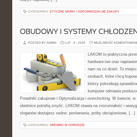
CATEGORIES:
ETYCZNE MARKI I ODPOWIEDZIALNE ZAKUPY
OBUDOWY I SYSTEMY CHŁODZEN
POSTED BY ADMIN
LUT - 6 - 2026
MOŻLIWOŚĆ KOMENTOWAN
LAKOM to praktyczna prze
hardware’owi oraz naprawom
nam na co dzień. To miejsc
osobach, które chcą kupowa
którzy potrzebują sprawdzo
komputer odmawia posłusze
Poradniki zakupowe i Optymalizacja i overclocking. W świecie, 
obietnice potrafią zmylić, LAKOM stawia na zrozumiałość i wiar
sloganów dostajesz sedno: porównania, próby obciążeniowe, […]
CATEGORIES:
DREWNO W OGRODZIE