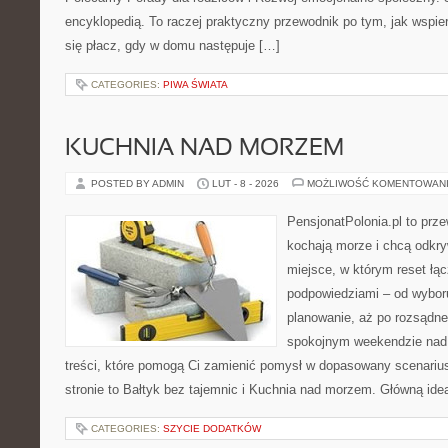
encyklopedią. To raczej praktyczny przewodnik po tym, jak wspie
się płacz, gdy w domu następuje […]
CATEGORIES:
PIWA ŚWIATA
KUCHNIA NAD MORZEM
POSTED BY ADMIN
LUT - 8 - 2026
MOŻLIWOŚĆ KOMENTOWAN
PensjonatPolonia.pl to prze
kochają morze i chcą odkry
miejsce, w którym reset łą
podpowiedziami – od wyboru
planowanie, aż po rozsądne
spokojnym weekendzie nad 
treści, które pomogą Ci zamienić pomysł w dopasowany scenariu
stronie to Bałtyk bez tajemnic i Kuchnia nad morzem. Główną ideą
CATEGORIES:
SZYCIE DODATKÓW