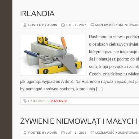
IRLANDIA
POSTED BY ADMIN
LUT - 1 - 2026
MOŻLIWOŚĆ KOMENTOWAN
Rushmore to serwis podróżn
o osobach ciekawych świata
którym łączą się inspiracj
Jeśli planujesz podróż do sł
sera, kraju porządku i zamk
Czech, znajdziesz tu wielo
jak ogarnąć wyjazd od A do Z. Na Rushmore najważniejsze jest pr
by pomagać zarówno osobom, które lubią […]
CATEGORIES:
PRZEMYSŁ
ŻYWIENIE NIEMOWLĄT I MAŁYCH 
POSTED BY ADMIN
LUT - 1 - 2026
MOŻLIWOŚĆ KOMENTOWAN