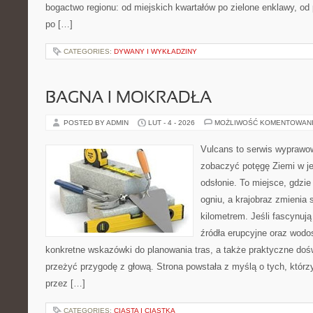
bogactwo regionu: od miejskich kwartałów po zielone enklawy, od 
po […]
CATEGORIES:
DYWANY I WYKŁADZINY
BAGNA I MOKRADŁA
POSTED BY ADMIN
LUT - 4 - 2026
MOŻLIWOŚĆ KOMENTOWAN
Vulcans to serwis wyprawow
zobaczyć potęgę Ziemi w jej
odsłonie. To miejsce, gdzie 
ogniu, a krajobraz zmienia
kilometrem. Jeśli fascynują
źródła erupcyjne oraz wodo
konkretne wskazówki do planowania tras, a także praktyczne doś
przeżyć przygodę z głową. Strona powstała z myślą o tych, którz
przez […]
CATEGORIES:
CIASTA I CIASTKA