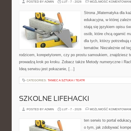
POSTED BY ADMIN
LUT - 7 - 2026
MOŻLIWOŚĆ KOMENTOWAN
Strona „Matematyka dla każ
edukacyjna, w której zależn
stają się językiem opisu św
osób, które chcą ogarnić m
dla tych, którzy potrzebują
tematów. Niezależnie od te
rodzicem, korepetytorem, czy po prostu samoukiem, znajdziesz tu
prowadzą krok po kroku. Zobacz także Metody numeryczne i Ra
Ideą serwisu jest pokazanie, […]
CATEGORIES:
TANIEC A SZTUKA I TEATR
SZKOLNE LIFEHACKI
POSTED BY ADMIN
LUT - 7 - 2026
MOŻLIWOŚĆ KOMENTOWAN
ten serwis to portal edukacy
o tym, jak zdobywać kompe