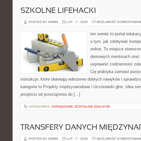
SZKOLNE LIFEHACKI
POSTED BY ADMIN
LUT - 7 - 2026
MOŻLIWOŚĆ KOMENTOWAN
ten serwis to portal edukacy
o tym, jak zdobywać kompe
online. To miejsce stworzo
domowych mentorach oraz e
usprawnić codzienność zdaln
Cię praktyka zamiast pusty
instrukcje, które ułatwiają wdrożenie dobrych nawyków i sprawdz
kategorie to Projekty międzynarodowe i Uczniowski głos. Idea se
przejściu od przeciążenia do […]
CATEGORIES:
ZARZĄDZANIE ZESPOŁAMI ZDALNYMI
TRANSFERY DANYCH MIĘDZYN
POSTED BY ADMIN
LUT - 7 - 2026
MOŻLIWOŚĆ KOMENTOWAN