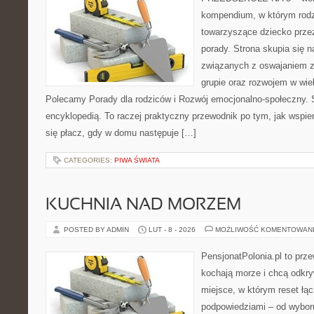
kompendium, w którym rodz
towarzyszące dziecko przez
porady. Strona skupia się
związanych z oswajaniem z
grupie oraz rozwojem w wi
Polecamy Porady dla rodziców i Rozwój emocjonalno-społeczny. S
encyklopedią. To raczej praktyczny przewodnik po tym, jak wspie
się płacz, gdy w domu następuje […]
CATEGORIES:
PIWA ŚWIATA
KUCHNIA NAD MORZEM
POSTED BY ADMIN
LUT - 8 - 2026
MOŻLIWOŚĆ KOMENTOWAN
PensjonatPolonia.pl to prze
kochają morze i chcą odkry
miejsce, w którym reset łą
podpowiedziami – od wyboru