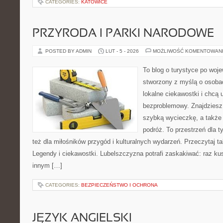
CATEGORIES:
KATOWICE
PRZYRODA I PARKI NARODOWE
POSTED BY ADMIN
LUT - 5 - 2026
MOŻLIWOŚĆ KOMENTOWAN
To blog o turystyce po woj
stworzony z myślą o osobac
lokalne ciekawostki i chcą
bezproblemowy. Znajdziesz t
szybką wycieczkę, a także
podróż. To przestrzeń dla ty
też dla miłośników przygód i kulturalnych wydarzeń. Przeczytaj tak
Legendy i ciekawostki. Lubelszczyzna potrafi zaskakiwać: raz ku
innym […]
CATEGORIES:
BEZPIECZEŃSTWO I OCHRONA
JĘZYK ANGIELSKI