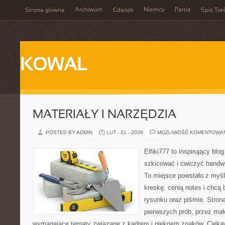
Archiwum
Niemcy
Partia
Strona główna
Gdańsk
Spis Treś
KOWAL
MATERIAŁY I NARZĘDZIA
POSTED BY ADMIN
LUT - 21 - 2026
MOŻLIWOŚĆ KOMENTOWA
Elfiki777 to inspirujący blo
szkicować i ćwiczyć handw
To miejsce powstało z myśl
kreskę, cenią notes i chcą
rysunku oraz piśmie. Stron
pierwszych prób, przez małe
wymagające tematy związane z kadrem i pięknem znaków. Ciekaw