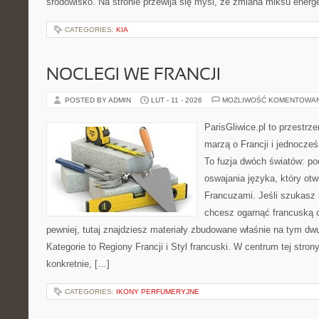
środowisko. Na stronie przewija się myśl, że zmiana miksu ener
CATEGORIES:
KIA
NOCLEGI WE FRANCJI
POSTED BY ADMIN
LUT - 11 - 2026
MOŻLIWOŚĆ KOMENTOWA
ParisGliwice.pl to przestrz
marzą o Francji i jednocześ
To fuzja dwóch światów: po
oswajania języka, który ot
Francuzami. Jeśli szukasz 
chcesz ogarnąć francuską 
pewniej, tutaj znajdziesz materiały zbudowane właśnie na tym d
Kategorie to Regiony Francji i Styl francuski. W centrum tej stro
konkretnie, […]
CATEGORIES:
IKONY PERFUMERYJNE