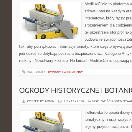
MediluxClinic to platforma 
zdrowiu pań na każdym etap
internetowy, który łączy pr
zrozumieniem dla codzienn
tej przestrzeni stoi profila
budowanie świadomości zdr
tak, aby porządkować informacje tematy, które często bywają pr
jednocześnie dotykają poczucia bezpieczeństwa. Kategorie Antyk
rodziny i Nowotwory kobiece. Na łamach MediluxClinic pojawiają s
CATEGORIES:
DYWANY I WYKŁADZINY
OGRODY HISTORYCZNE I BOTAN
POSTED BY ADMIN
LUT - 17 - 2026
MOŻLIWOŚĆ KOMENTOWA
Hellerówka to poradnikowy
tematycznym oraz wszystk
piękny przydomową oazę. T