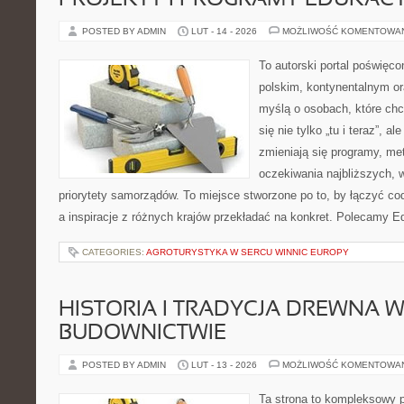
PROJEKTY I PROGRAMY EDUKAC
POSTED BY ADMIN
LUT - 14 - 2026
MOŻLIWOŚĆ KOMENTOWA
To autorski portal poświęco
polskim, kontynentalnym o
myślą o osobach, które chc
się nie tylko „tu i teraz”, a
zmieniają się programy, me
oczekiwania najbliższych, 
priorytety samorządów. To miejsce stworzone po to, by łączyć co
a inspiracje z różnych krajów przekładać na konkret. Polecamy Ed
CATEGORIES:
AGROTURYSTYKA W SERCU WINNIC EUROPY
HISTORIA I TRADYCJA DREWNA 
BUDOWNICTWIE
POSTED BY ADMIN
LUT - 13 - 2026
MOŻLIWOŚĆ KOMENTOWA
Ta strona to kompleksowy p