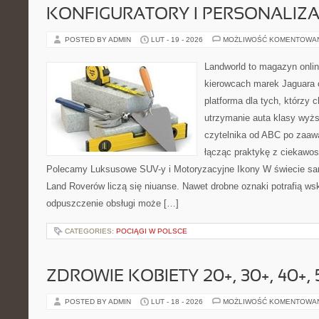
KONFIGURATORY I PERSONALIZA
POSTED BY ADMIN
LUT - 19 - 2026
MOŻLIWOŚĆ KOMENTOWA
Landworld to magazyn onli
kierowcach marek Jaguara 
platforma dla tych, którzy 
utrzymanie auta klasy wyżs
czytelnika od ABC po zaaw
łącząc praktykę z ciekawost
Polecamy Luksusowe SUV-y i Motoryzacyjne Ikony W świecie sa
Land Roverów liczą się niuanse. Nawet drobne oznaki potrafią w
odpuszczenie obsługi może […]
CATEGORIES:
POCIĄGI W POLSCE
ZDROWIE KOBIETY 20+, 30+, 40+, 
POSTED BY ADMIN
LUT - 18 - 2026
MOŻLIWOŚĆ KOMENTOWA