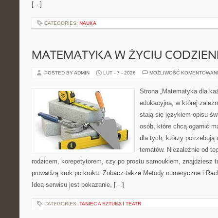
[…]
CATEGORIES:
NAUKA
MATEMATYKA W ŻYCIU CODZIE
POSTED BY ADMIN
LUT - 7 - 2026
MOŻLIWOŚĆ KOMENTOWAN
Strona „Matematyka dla każ
edukacyjna, w której zależn
stają się językiem opisu św
osób, które chcą ogarnić m
dla tych, którzy potrzebują
tematów. Niezależnie od te
rodzicem, korepetytorem, czy po prostu samoukiem, znajdziesz tu
prowadzą krok po kroku. Zobacz także Metody numeryczne i Ra
Ideą serwisu jest pokazanie, […]
CATEGORIES:
TANIEC A SZTUKA I TEATR