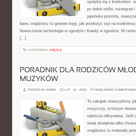
spotyka się z konkretem: od
po dobór roślin, rozwiązań i 
japońska prostota, nowocz
barw, znajdziesz tu gotowe tropy, jak przełożyć styl na konkretną 
Nowoczesne technologie w ogrodzie i Kwiaty w ogrodzie. W centr
[…]
CATEGORIES:
KRĘGLE
PORADNIK DLA RODZICÓW MŁO
MUZYKÓW
POSTED BY ADMIN
LUT - 16 - 2026
MOŻLIWOŚĆ KOMENTOWA
To zakątek stworzyliśmy ja
muzyczny, w którym doświa
radością odkrywania. Jeśli
świat dźwięków albo chcesz
znajdziesz tu materiały pro