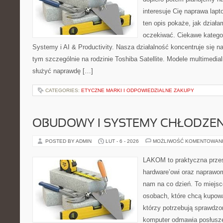
interesuje Cię naprawa lap
ten opis pokaże, jak dział
oczekiwać. Ciekawe katego
Systemy i AI & Productivity. Nasza działalność koncentruje się n
tym szczególnie na rodzinie Toshiba Satellite. Modele multimedial
służyć naprawdę […]
CATEGORIES:
ETYCZNE MARKI I ODPOWIEDZIALNE ZAKUPY
OBUDOWY I SYSTEMY CHŁODZEN
POSTED BY ADMIN
LUT - 6 - 2026
MOŻLIWOŚĆ KOMENTOWAN
LAKOM to praktyczna prze
hardware’owi oraz naprawom
nam na co dzień. To miejsc
osobach, które chcą kupowa
którzy potrzebują sprawdzo
komputer odmawia posłusze