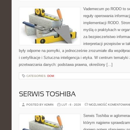
Vademecum po RODO to ser
reguły operowania informacj
implementacji RODO. Stron
myślą o praktykach w organ
za bezpieczeństwo informacj
interpretacji przepisów w t
były odporne na pomyłki, a jednocześnie zrozumiałe dla współp
i certyfikacje i Sztuczna inteligencja i etyka. W centrum tematyki 
przetwarzania danych: podstawa prawna, określony […]
CATEGORIES:
DOM
SERWIS TOSHIBA
POSTED BY ADMIN
LUT - 6 - 2026
MOŻLIWOŚĆ KOMENTOWAN
Serwis Toshiba w aglomeracj
którym najpierw sprawdzam
dopiero potem planujemy na