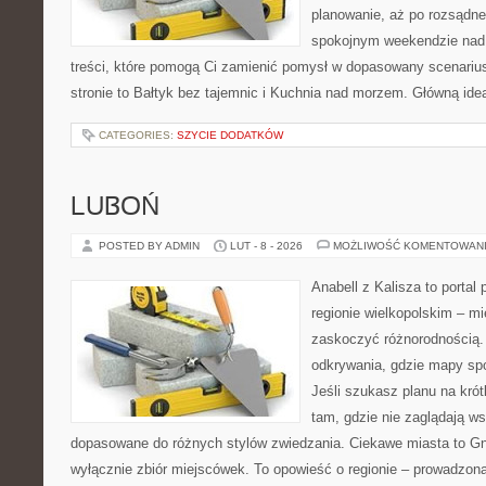
planowanie, aż po rozsądne
spokojnym weekendzie nad 
treści, które pomogą Ci zamienić pomysł w dopasowany scenariu
stronie to Bałtyk bez tajemnic i Kuchnia nad morzem. Główną ideą
CATEGORIES:
SZYCIE DODATKÓW
LUBOŃ
POSTED BY ADMIN
LUT - 8 - 2026
MOŻLIWOŚĆ KOMENTOWAN
Anabell z Kalisza to portal
regionie wielkopolskim – mie
zaskoczyć różnorodnością. 
odkrywania, gdzie mapy spo
Jeśli szukasz planu na kró
tam, gdzie nie zaglądają ws
dopasowane do różnych stylów zwiedzania. Ciekawe miasta to Gni
wyłącznie zbiór miejscówek. To opowieść o regionie – prowadzon