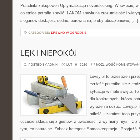
Poradniki zakupowe i Optymalizacja i overclocking. W świecie, 
obietnice potrafią zmylić, LAKOM stawia na zrozumiałość i wiar
sloganów dostajesz sedno: porównania, próby obciążeniowe, […]
CATEGORIES:
DREWNO W OGRODZIE
LĘK I NIEPOKÓJ
POSTED BY ADMIN
LUT - 6 - 2026
MOŻLIWOŚĆ KOMENTOWAN
Lovsy.pl to przestrzeń prz
czułość przenika się z cod
sytuacje w małe święto. To 
dla konkretnych, którzy potr
wyrażenia uczuć. Lovsy.pl 
miłość – zamiast tego prz
uczucie składa się z gestów: z uważności, z wymiany myśli, z zr
tym, co naturalne. Zobacz kategorie Samoakceptacja i Przyjaźń.