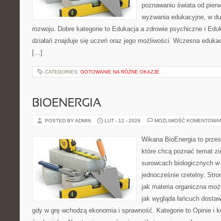
poznawaniu świata od pier
wyzwania edukacyjne, w du
rozwoju. Dobre kategorie to Edukacja a zdrowie psychiczne i Ed
działań znajduje się uczeń oraz jego możliwości. Wczesna edukac
[…]
CATEGORIES:
GOTOWANIE NA RÓŻNE OKAZJE
BIOENERGIA
POSTED BY ADMIN
LUT - 12 - 2026
MOŻLIWOŚĆ KOMENTOWA
Wikana BioEnergia to przes
które chcą poznać temat zie
surowcach biologicznych w
jednocześnie rzetelny. Str
jak materia organiczna może
jak wygląda łańcuch dostaw
gdy w grę wchodzą ekonomia i sprawność. Kategorie to Opinie i k