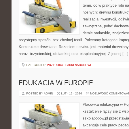
temu, co w praktyce robi na
nośnych: drewnu konstrukcy
realizacja inwestycji, odświ
zewnętrzna, połać dachowa
detale stolarskie, znajdzie
przystępny sposób, bez zbędnej teorii. Polecamy kategorie Impre
Konstrukcje drewniane. Rdzeniem serwisu jest materiał drewniany
naraz: inżynierskiej, stolarskiej oraz eksploatacyjnej. Z jednej […]
CATEGORIES:
PRZYRODA I PARKI NARODOWE
EDUKACJA W EUROPIE
POSTED BY ADMIN
LUT - 12 - 2026
MOŻLIWOŚĆ KOMENTOWA
Placówka edukacyjna w Pop
kształcenie łączy się z wsp
szkolapopow.pl przedstawia
akcentuje cele pracy pedag