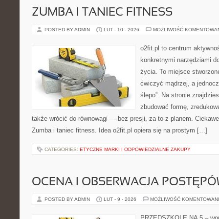
ZUMBA I TANIEC FITNESS
POSTED BY ADMIN
LUT - 10 - 2026
MOŻLIWOŚĆ KOMENTOWA
o2fit.pl to centrum aktywno
konkretnymi narzędziami do
życia. To miejsce stworzon
ćwiczyć mądrzej, a jednocze
ślepo”. Na stronie znajdzie
zbudować formę, zredukowa
także wrócić do równowagi — bez presji, za to z planem. Ciekawe 
Zumba i taniec fitness. Idea o2fit.pl opiera się na prostym […]
CATEGORIES:
ETYCZNE MARKI I ODPOWIEDZIALNE ZAKUPY
OCENA I OBSERWACJA POSTĘP
POSTED BY ADMIN
LUT - 9 - 2026
MOŻLIWOŚĆ KOMENTOWAN
PRZEDSZKOLE NA 5 – wort