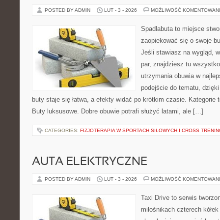
POSTED BY ADMIN
LUT - 3 - 2026
MOŻLIWOŚĆ KOMENTOWAN
Spadlabuta to miejsce stwo
zaopiekować się o swoje bu
Jeśli stawiasz na wygląd, w
par, znajdziesz tu wszystko
utrzymania obuwia w najleps
podejście do tematu, dzięk
buty staje się łatwa, a efekty widać po krótkim czasie. Kategorie t
Buty luksusowe. Dobre obuwie potrafi służyć latami, ale […]
CATEGORIES:
FIZJOTERAPIA W SPORTACH SIŁOWYCH I CROSS TRENI
AUTA ELEKTRYCZNE
POSTED BY ADMIN
LUT - 3 - 2026
MOŻLIWOŚĆ KOMENTOWAN
Taxi Drive to serwis tworzo
miłośnikach czterech kółek