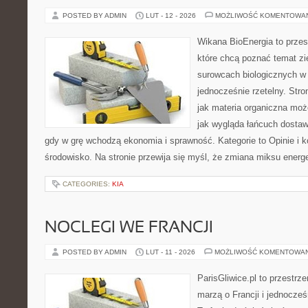
POSTED BY ADMIN
LUT - 12 - 2026
MOŻLIWOŚĆ KOMENTOWA
Wikana BioEnergia to przes
które chcą poznać temat zie
surowcach biologicznych w
jednocześnie rzetelny. Str
jak materia organiczna może
jak wygląda łańcuch dostaw
gdy w grę wchodzą ekonomia i sprawność. Kategorie to Opinie i k
środowisko. Na stronie przewija się myśl, że zmiana miksu ener
CATEGORIES:
KIA
NOCLEGI WE FRANCJI
POSTED BY ADMIN
LUT - 11 - 2026
MOŻLIWOŚĆ KOMENTOWA
ParisGliwice.pl to przestrz
marzą o Francji i jednocześ