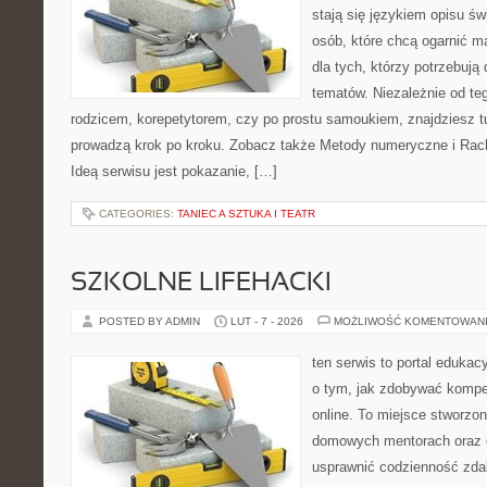
stają się językiem opisu św
osób, które chcą ogarnić m
dla tych, którzy potrzebują
tematów. Niezależnie od te
rodzicem, korepetytorem, czy po prostu samoukiem, znajdziesz tu
prowadzą krok po kroku. Zobacz także Metody numeryczne i Ra
Ideą serwisu jest pokazanie, […]
CATEGORIES:
TANIEC A SZTUKA I TEATR
SZKOLNE LIFEHACKI
POSTED BY ADMIN
LUT - 7 - 2026
MOŻLIWOŚĆ KOMENTOWAN
ten serwis to portal edukacy
o tym, jak zdobywać kompe
online. To miejsce stworzo
domowych mentorach oraz e
usprawnić codzienność zdaln