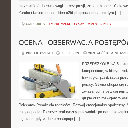
także wrócić do równowagi — bez presji, za to z planem. Ciekawe 
Zumba i taniec fitness. Idea o2fit.pl opiera się na prostym […]
CATEGORIES:
ETYCZNE MARKI I ODPOWIEDZIALNE ZAKUPY
OCENA I OBSERWACJA POSTĘP
POSTED BY ADMIN
LUT - 9 - 2026
MOŻLIWOŚĆ KOMENTOWAN
PRZEDSZKOLE NA 5 – wort
kompendium, w którym rodz
towarzyszące dziecko przez
porady. Strona skupia się
związanych z oswajaniem z
grupie oraz rozwojem w wi
Polecamy Porady dla rodziców i Rozwój emocjonalno-społeczny. S
encyklopedią. To raczej praktyczny przewodnik po tym, jak wspie
się płacz, gdy w domu następuje […]