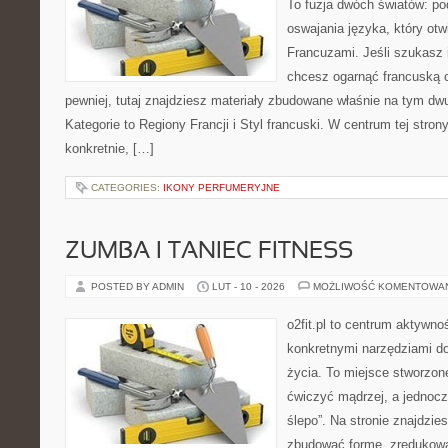
To fuzja dwóch światów: po
oswajania języka, który ot
Francuzami. Jeśli szukasz 
chcesz ogarnąć francuską 
pewniej, tutaj znajdziesz materiały zbudowane właśnie na tym d
Kategorie to Regiony Francji i Styl francuski. W centrum tej stro
konkretnie, […]
CATEGORIES:
IKONY PERFUMERYJNE
ZUMBA I TANIEC FITNESS
POSTED BY ADMIN
LUT - 10 - 2026
MOŻLIWOŚĆ KOMENTOWA
o2fit.pl to centrum aktywno
konkretnymi narzędziami do
życia. To miejsce stworzon
ćwiczyć mądrzej, a jednocze
ślepo”. Na stronie znajdzie
zbudować formę, zredukowa