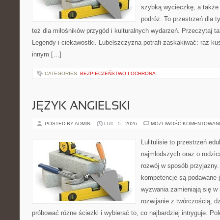
szybką wycieczkę, a także
podróż. To przestrzeń dla ty
też dla miłośników przygód i kulturalnych wydarzeń. Przeczytaj tak
Legendy i ciekawostki. Lubelszczyzna potrafi zaskakiwać: raz ku
innym […]
CATEGORIES:
BEZPIECZEŃSTWO I OCHRONA
JĘZYK ANGIELSKI
POSTED BY ADMIN
LUT - 5 - 2026
MOŻLIWOŚĆ KOMENTOWAN
Lulitulisie to przestrzeń e
najmłodszych oraz o rodzic
rozwój w sposób przyjazny.
kompetencje są podawane j
wyzwania zamieniają się w 
rozwijanie z twórczością, 
próbować różne ścieżki i wybierać to, co najbardziej intryguje. P