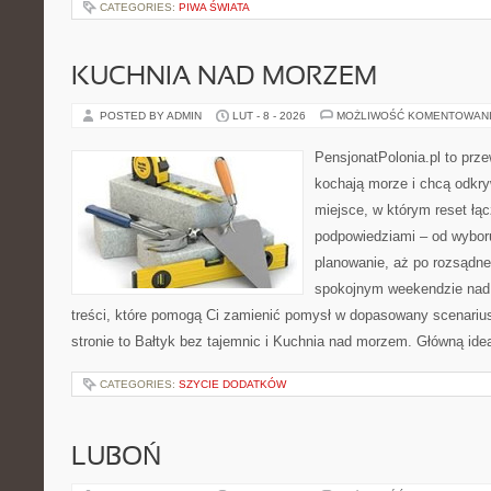
CATEGORIES:
PIWA ŚWIATA
KUCHNIA NAD MORZEM
POSTED BY ADMIN
LUT - 8 - 2026
MOŻLIWOŚĆ KOMENTOWAN
PensjonatPolonia.pl to prze
kochają morze i chcą odkry
miejsce, w którym reset łą
podpowiedziami – od wyboru
planowanie, aż po rozsądne
spokojnym weekendzie nad 
treści, które pomogą Ci zamienić pomysł w dopasowany scenariu
stronie to Bałtyk bez tajemnic i Kuchnia nad morzem. Główną ideą
CATEGORIES:
SZYCIE DODATKÓW
LUBOŃ