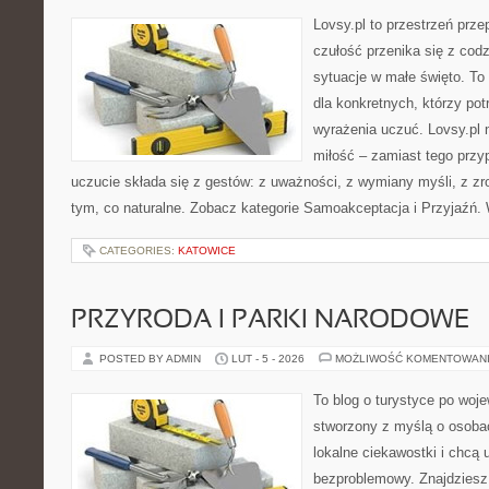
Lovsy.pl to przestrzeń prz
czułość przenika się z cod
sytuacje w małe święto. To 
dla konkretnych, którzy potr
wyrażenia uczuć. Lovsy.pl 
miłość – zamiast tego prz
uczucie składa się z gestów: z uważności, z wymiany myśli, z zr
tym, co naturalne. Zobacz kategorie Samoakceptacja i Przyjaźń.
CATEGORIES:
KATOWICE
PRZYRODA I PARKI NARODOWE
POSTED BY ADMIN
LUT - 5 - 2026
MOŻLIWOŚĆ KOMENTOWAN
To blog o turystyce po woj
stworzony z myślą o osobac
lokalne ciekawostki i chcą
bezproblemowy. Znajdziesz t