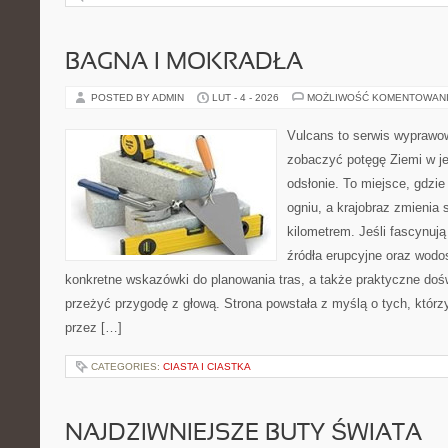
BAGNA I MOKRADŁA
POSTED BY ADMIN
LUT - 4 - 2026
MOŻLIWOŚĆ KOMENTOWAN
Vulcans to serwis wyprawow
zobaczyć potęgę Ziemi w jej
odsłonie. To miejsce, gdzie 
ogniu, a krajobraz zmienia
kilometrem. Jeśli fascynują
źródła erupcyjne oraz wodo
konkretne wskazówki do planowania tras, a także praktyczne doś
przeżyć przygodę z głową. Strona powstała z myślą o tych, którz
przez […]
CATEGORIES:
CIASTA I CIASTKA
NAJDZIWNIEJSZE BUTY ŚWIATA