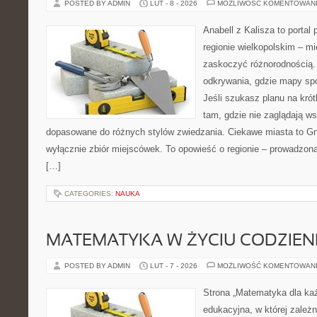
POSTED BY ADMIN
LUT - 8 - 2026
MOŻLIWOŚĆ KOMENTOWAN
Anabell z Kalisza to portal
regionie wielkopolskim – mie
zaskoczyć różnorodnością. 
odkrywania, gdzie mapy spo
Jeśli szukasz planu na kró
tam, gdzie nie zaglądają ws
dopasowane do różnych stylów zwiedzania. Ciekawe miasta to Gni
wyłącznie zbiór miejscówek. To opowieść o regionie – prowadzon
[…]
CATEGORIES:
NAUKA
MATEMATYKA W ŻYCIU CODZIE
POSTED BY ADMIN
LUT - 7 - 2026
MOŻLIWOŚĆ KOMENTOWAN
Strona „Matematyka dla każ
edukacyjna, w której zależn