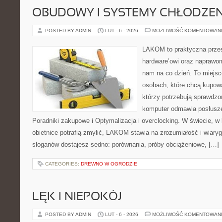
OBUDOWY I SYSTEMY CHŁODZEN
POSTED BY ADMIN
LUT - 6 - 2026
MOŻLIWOŚĆ KOMENTOWAN
LAKOM to praktyczna prze
hardware’owi oraz naprawom
nam na co dzień. To miejsc
osobach, które chcą kupowa
którzy potrzebują sprawdzo
komputer odmawia posłusze
Poradniki zakupowe i Optymalizacja i overclocking. W świecie, 
obietnice potrafią zmylić, LAKOM stawia na zrozumiałość i wiar
sloganów dostajesz sedno: porównania, próby obciążeniowe, […]
CATEGORIES:
DREWNO W OGRODZIE
LĘK I NIEPOKÓJ
POSTED BY ADMIN
LUT - 6 - 2026
MOŻLIWOŚĆ KOMENTOWAN