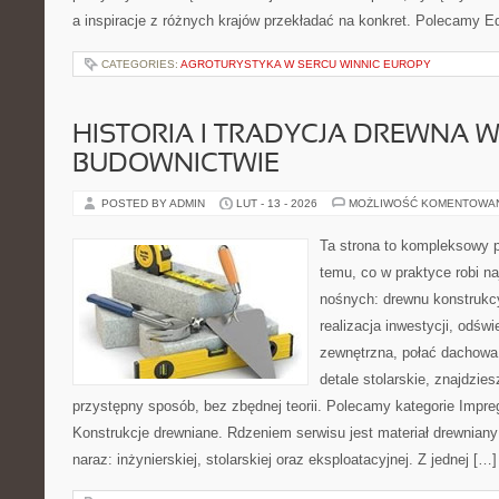
a inspiracje z różnych krajów przekładać na konkret. Polecamy Ed
CATEGORIES:
AGROTURYSTYKA W SERCU WINNIC EUROPY
HISTORIA I TRADYCJA DREWNA 
BUDOWNICTWIE
POSTED BY ADMIN
LUT - 13 - 2026
MOŻLIWOŚĆ KOMENTOWA
Ta strona to kompleksowy p
temu, co w praktyce robi na
nośnych: drewnu konstrukcy
realizacja inwestycji, odświ
zewnętrzna, połać dachowa
detale stolarskie, znajdzie
przystępny sposób, bez zbędnej teorii. Polecamy kategorie Impre
Konstrukcje drewniane. Rdzeniem serwisu jest materiał drewniany
naraz: inżynierskiej, stolarskiej oraz eksploatacyjnej. Z jednej […]