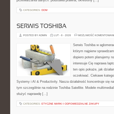
przetwarzania danych: podstawa prawna, określony […]
CATEGORIES:
DOM
SERWIS TOSHIBA
POSTED BY ADMIN
LUT - 6 - 2026
MOŻLIWOŚĆ KOMENTOWAN
Serwis Toshiba w aglomeracj
którym najpierw sprawdzam
dopiero potem planujemy na
interesuje Cię naprawa lap
ten opis pokaże, jak dział
oczekiwać. Ciekawe katego
Systemy i AI & Productivity. Nasza działalność koncentruje się n
tym szczególnie na rodzinie Toshiba Satellite. Modele multimedial
służyć naprawdę […]
CATEGORIES:
ETYCZNE MARKI I ODPOWIEDZIALNE ZAKUPY