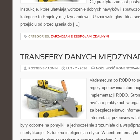
Cię praktyka zamiast pusty
instrukcje, które ułatwiają wdrożenie dobrych nawyków i sprawdz
kategorie to Projekty międzynarodowe i Uczniowski głos. Idea se
przejściu od przeciążenia do […]
CATEGORIES:
ZARZĄDZANIE ZESPOŁAMI ZDALNYMI
TRANSFERY DANYCH MIĘDZYN
POSTED BY ADMIN
LUT - 7 - 2026
MOŻLIWOŚĆ KOMENTOWAN
Vademecum po RODO to ser
reguły operowania informacj
implementacji RODO. Stron
myślą o praktykach w organ
za bezpieczeństwo informacj
interpretacji przepisów w t
były odporne na pomyłki, a jednocześnie zrozumiałe dla współp
i certyfikacje i Sztuczna inteligencja i etyka. W centrum tematyki 