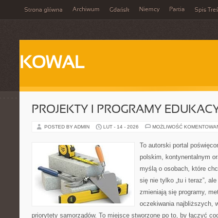
Archiwum
Niemcy
Partia
Strona główna
Gdańsk
Spis Treś
KOWAL
PROJEKTY I PROGRAMY EDUKAC
POSTED BY ADMIN
LUT - 14 - 2026
MOŻLIWOŚĆ KOMENTOWA
To autorski portal poświęco
polskim, kontynentalnym o
myślą o osobach, które chc
się nie tylko „tu i teraz”, a
zmieniają się programy, me
oczekiwania najbliższych, 
priorytety samorządów. To miejsce stworzone po to, by łączyć co