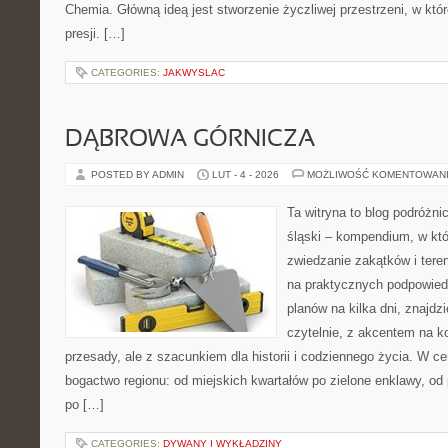
Chemia. Główną ideą jest stworzenie życzliwej przestrzeni, w któ
presji. […]
CATEGORIES:
JAKWYSLAC
DĄBROWA GÓRNICZA
POSTED BY ADMIN
LUT - 4 - 2026
MOŻLIWOŚĆ KOMENTOWAN
Ta witryna to blog podróżn
śląski – kompendium, w kt
zwiedzanie zakątków i teren
na praktycznych podpowied
planów na kilka dni, znajdz
czytelnie, z akcentem na k
przesady, ale z szacunkiem dla historii i codziennego życia. W ce
bogactwo regionu: od miejskich kwartałów po zielone enklawy, od 
po […]
CATEGORIES:
DYWANY I WYKŁADZINY