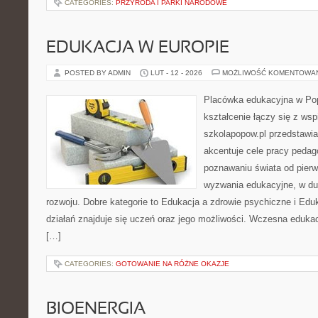
CATEGORIES:
PRZYRODA I PARKI NARODOWE
EDUKACJA W EUROPIE
POSTED BY ADMIN
LUT - 12 - 2026
MOŻLIWOŚĆ KOMENTOWA
Placówka edukacyjna w Pop
kształcenie łączy się z wsp
szkolapopow.pl przedstawia
akcentuje cele pracy pedag
poznawaniu świata od pier
wyzwania edukacyjne, w du
rozwoju. Dobre kategorie to Edukacja a zdrowie psychiczne i Ed
działań znajduje się uczeń oraz jego możliwości. Wczesna edukac
[…]
CATEGORIES:
GOTOWANIE NA RÓŻNE OKAZJE
BIOENERGIA