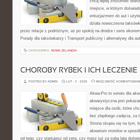
chcą lepiej zrozumieć branż
miejsce, w którym doświadc
entuzjazmem do aut i użyte
działa nowoczesna taksówk
przez relacje z podróżnym, aż po spokój na drodze i sens ekono
Porady dla taksówkarzy i Transport publiczny i alternatywy dla au
CATEGORIES:
NOWA ZELANDIA
CHOROBY RYBEK I ICH LECZENIE
POSTED BY ADMIN
LUT - 2 - 2026
MOŻLIWOŚĆ KOMENTOWAN
Akwa-Pro to serwis dla akw
akwarystyczna jest pokazan
miejsce dla osób, które ch
bez zbędnego zadęcia, za t
Strona skupia się na tym, 
akwarium morskie w sposób
od tego, czy startujesz od zera, czy masz już za sobą lata dośw