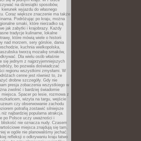
zywać na dziesiątki sposobów,
 kierunek wyjazdu do własnego
u. Coraz większe znaczenie ma także
linarna. Podróżując po kraju, można
ionalne smaki, które nierzadko są
we jak zabytki i krajobrazy. Każdy
asne tradycje kulinarne, lokalne
trawy, które mówią wiele o historii
y nad morzem, sery górskie, dania
wschodzie, kuchnia wielkopolska,
kaszubska tworzą mozaikę smaków,
odkrywać. Dla wielu osób właśnie
je się jednym z najprzyjemniejszych
odróży, bo pozwala doświadczać
ści regionu wszystkimi zmysłami. W
dróżach cenne jest również to, że
ażyć drobne szczegóły. Gdy nie
nam presja zobaczenia wszystkiego w
ożna zwolnić i bardziej świadomie
 miejsca. Spacer po lesie, rozmowa z
eszkańcem, wizyta na targu, wejście
muzeum czy obserwowanie zachodu
eziorem potrafią zostawić silniejsze
niż najbardziej popularna atrakcja.
e po Polsce uczy uważności i
e bliskość nie oznacza nudy. Czasem
wartościowe miejsca znajdują się tam,
iej w ogóle nie planowaliśmy jechać.
iej refleksji o odkrywaniu kraju łatwo