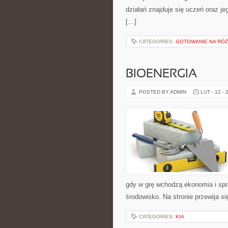
działań znajduje się uczeń oraz j
[…]
CATEGORIES:
GOTOWANIE NA RÓŻ
BIOENERGIA
POSTED BY ADMIN
LUT - 12 - 
gdy w grę wchodzą ekonomia i spra
środowisko. Na stronie przewija 
CATEGORIES:
KIA