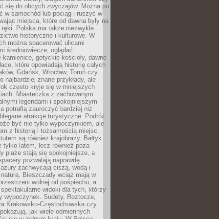
 się do obcych zwyczajów. Można po
ć w samochód lub pociąg i ruszyć w
wając miejsca, które od dawna były na
 ręki. Polska ma także niezwykle
zictwo historyczne i kulturowe. W
ach można spacerować ulicami
mi średniowiecze, oglądać
 kamienice, gotyckie kościoły, dawne
łace, które opowiadają historię całych
raków, Gdańsk, Wrocław, Toruń czy
ko najbardziej znane przykłady, ale
ok często kryje się w mniejszych
iach. Miasteczka z zachowanym
alnymi legendami i spokojniejszym
 potrafią zauroczyć bardziej niż
oblegane atrakcje turystyczne. Podróż
oże być nie tylko wypoczynkiem, ale
em z historią i tożsamością miejsc.
utem są również krajobrazy. Bałtyk
e tylko latem, lecz również poza
 plaże stają się spokojniejsze, a
spacery pozwalają naprawdę
azury zachwycają ciszą, wodą i
 naturą. Bieszczady wciąż mają w
przestrzeni wolnej od pośpiechu, a
ą spektakularne widoki dla tych, którzy
ny wypoczynek. Sudety, Roztocze,
ura Krakowsko-Częstochowska czy
pokazują, jak wiele odmiennych
ci się w jednym kraju. W Polsce