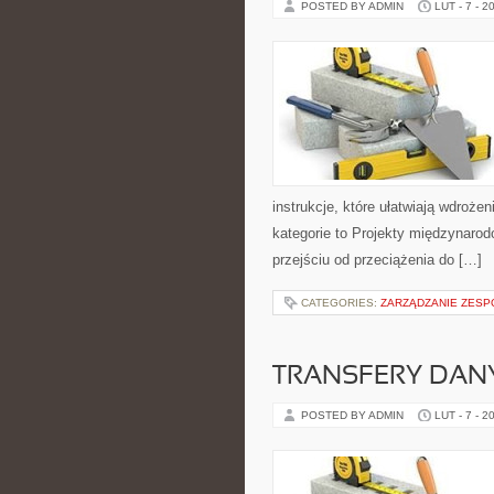
POSTED BY ADMIN
LUT - 7 - 2
instrukcje, które ułatwiają wdroż
kategorie to Projekty międzynarod
przejściu od przeciążenia do […]
CATEGORIES:
ZARZĄDZANIE ZESP
TRANSFERY DA
POSTED BY ADMIN
LUT - 7 - 2