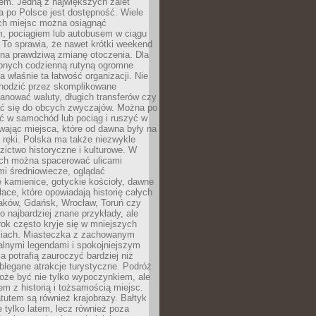
em. Jedną z największych zalet
 po Polsce jest dostępność. Wiele
ych miejsc można osiągnąć
 pociągiem lub autobusem w ciągu
. To sprawia, że nawet krótki weekend
 na prawdziwą zmianę otoczenia. Dla
nych codzienną rutyną ogromne
 właśnie ta łatwość organizacji. Nie
chodzić przez skomplikowane
lanować waluty, długich transferów czy
 się do obcych zwyczajów. Można po
ć w samochód lub pociąg i ruszyć w
wając miejsca, które od dawna były na
 ręki. Polska ma także niezwykle
zictwo historyczne i kulturowe. W
ach można spacerować ulicami
mi średniowiecze, oglądać
 kamienice, gotyckie kościoły, dawne
łace, które opowiadają historię całych
raków, Gdańsk, Wrocław, Toruń czy
ko najbardziej znane przykłady, ale
ok często kryje się w mniejszych
iach. Miasteczka z zachowanym
alnymi legendami i spokojniejszym
 potrafią zauroczyć bardziej niż
oblegane atrakcje turystyczne. Podróż
oże być nie tylko wypoczynkiem, ale
em z historią i tożsamością miejsc.
utem są również krajobrazy. Bałtyk
e tylko latem, lecz również poza