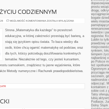
dopasowywać
prostu wsiąś
drogę, odkry
ŻYCIU CODZIENNYM
wyciągnięcie
bogate dzied
MATEMATYKA
026
MOŻLIWOŚĆ KOMENTOWANIA
ZOSTAŁA WYŁĄCZONA
wielu miast
W
pamiętający
ŻYCIU
renesansowe
CODZIENNYM
Strona „Matematyka dla każdego” to przestrzeń
twierdze i pa
edukacyjna, w której zależności przestają być barierą, a
regionów. K
Lublin to tyl
stają się językiem opisu świata. To baza wiedzy dla
prawdziwy ur
miejscowośc
osób, które chcą ogarnić matematykę od podstaw, oraz
rynkiem, lok
dla tych, którzy potrzebują doszlifowania konkretnych
tempem życia
najbardziej 
tematów. Niezależnie od tego, czy jesteś kursantem,
po Polsce m
rostu samoukiem, znajdziesz tu jasne wyjaśnienia, które
też spotkani
Ogromnym at
także Metody numeryczne i Rachunek prawdopodobieństwa.
przyciąga ni
sezonem, gdy
nadmorskie 
odpocząć. M
TEATR
kontaktem z
sobie coś z 
Tatry oferuj
lubią aktyw
CKI
Podlasie, J
Dolny Śląsk 
światów mieś