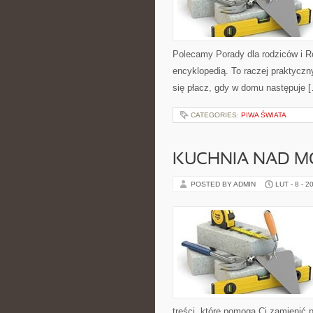
Polecamy Porady dla rodziców i R
encyklopedią. To raczej praktyczn
się płacz, gdy w domu następuje 
CATEGORIES:
PIWA ŚWIATA
KUCHNIA NAD 
POSTED BY ADMIN
LUT - 8 - 2
treści, które pomogą Ci zamienić