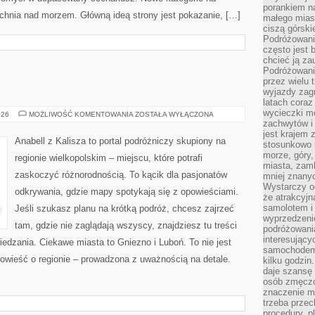
porankiem n
Kuchnia nad morzem. Główną ideą strony jest pokazanie, […]
małego mias
ciszą górsk
Podróżowani
często jest 
chcieć ją z
Podróżowanie
przez wielu 
wyjazdy zag
latach coraz
wycieczki mo
LUBOŃ
026
MOŻLIWOŚĆ KOMENTOWANIA
ZOSTAŁA WYŁĄCZONA
zachwytów i
jest krajem
Anabell z Kalisza to portal podróżniczy skupiony na
stosunkowo n
morze, góry, 
regionie wielkopolskim – miejscu, które potrafi
miasta, zamk
zaskoczyć różnorodnością. To kącik dla pasjonatów
mniej znanyc
Wystarczy od
odkrywania, gdzie mapy spotykają się z opowieściami.
że atrakcyj
samolotem i
Jeśli szukasz planu na krótką podróż, chcesz zajrzeć
wyprzedzeni
tam, gdzie nie zaglądają wszyscy, znajdziesz tu treści
podróżowania
interesując
edzania. Ciekawe miasta to Gniezno i Luboń. To nie jest
samochodem,
owieść o regionie – prowadzona z uważnością na detale.
kilku godzin
daje szansę
osób zmęczo
znaczenie ma
trzeba prze
procedury, p