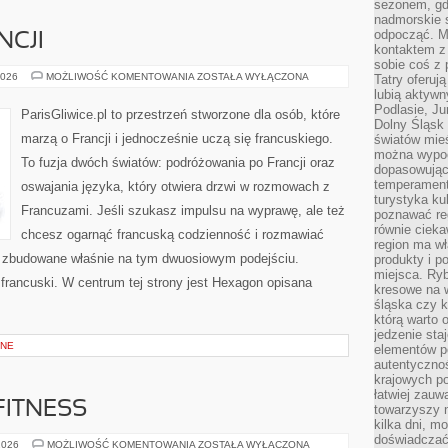
sezonem, gdy
nadmorskie 
odpocząć. M
NCJI
kontaktem z
sobie coś z 
NOCLEGI
2026
MOŻLIWOŚĆ KOMENTOWANIA
ZOSTAŁA WYŁĄCZONA
Tatry oferuj
WE
lubią aktyw
FRANCJI
Podlasie, J
ParisGliwice.pl to przestrzeń stworzone dla osób, które
Dolny Śląsk 
marzą o Francji i jednocześnie uczą się francuskiego.
światów mieś
można wypoc
To fuzja dwóch światów: podróżowania po Francji oraz
dopasowując
temperament
oswajania języka, który otwiera drzwi w rozmowach z
turystyka ku
Francuzami. Jeśli szukasz impulsu na wyprawę, ale też
poznawać reg
równie cieka
chcesz ogarnąć francuską codzienność i rozmawiać
region ma wł
ały zbudowane właśnie na tym dwuosiowym podejściu.
produkty i po
miejsca. Ryb
l francuski. W centrum tej strony jest Hexagon opisana
kresowe na 
śląska czy 
którą warto 
jedzenie sta
JNE
elementów p
autentyczno
krajowych po
łatwiej zauw
FITNESS
towarzyszy 
kilka dni, m
doświadczać
ZUMBA
2026
MOŻLIWOŚĆ KOMENTOWANIA
ZOSTAŁA WYŁĄCZONA