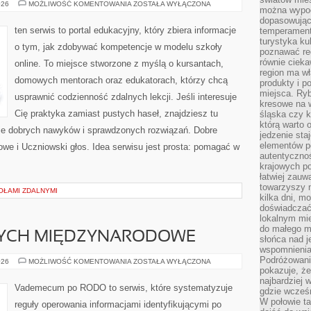
SZKOLNE
026
MOŻLIWOŚĆ KOMENTOWANIA
ZOSTAŁA WYŁĄCZONA
można wypoc
LIFEHACKI
dopasowując
ten serwis to portal edukacyjny, który zbiera informacje
temperament
turystyka ku
o tym, jak zdobywać kompetencje w modelu szkoły
poznawać reg
równie cieka
online. To miejsce stworzone z myślą o kursantach,
region ma wł
domowych mentorach oraz edukatorach, którzy chcą
produkty i po
miejsca. Ryb
usprawnić codzienność zdalnych lekcji. Jeśli interesuje
kresowe na 
Cię praktyka zamiast pustych haseł, znajdziesz tu
śląska czy 
którą warto 
enie dobrych nawyków i sprawdzonych rozwiązań. Dobre
jedzenie sta
elementów p
owe i Uczniowski głos. Idea serwisu jest prosta: pomagać w
autentyczno
krajowych po
łatwiej zauw
towarzyszy 
OŁAMI ZDALNYMI
kilka dni, m
doświadczać
lokalnym mi
do małego 
NYCH MIĘDZYNARODOWE
słońca nad j
wspomnienia 
Podróżowani
TRANSFERY
026
MOŻLIWOŚĆ KOMENTOWANIA
ZOSTAŁA WYŁĄCZONA
DANYCH
pokazuje, ż
MIĘDZYNARODOWE
najbardziej 
Vademecum po RODO to serwis, które systematyzuje
gdzie wcześn
W połowie tak
reguły operowania informacjami identyfikującymi po