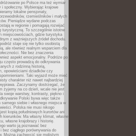
Podróżowanie po Polsce ma też wymiar
 i społeczny. Wybierając krajowe
pieramy lokalne pensjonaty,
 przewodników, rzemieślników i małych
rców. Pieniądze wydane podczas
stają w regionie i pomagają rozwijać
tę turystyczną. To szczególnie istotne
h miejscowościach, gdzie turystyka
dnym z ważniejszych źródeł dochodu.
podróż staje się nie tylko osobistą
ą, ale również realnym wsparciem dla
ołeczności. Nie bez znaczenia
ównież aspekt emocjonalny. Podróże po
ju często prowadzą do odkrywania
anych z rodzinną historią,
m, opowieściami dziadków czy
spomnieniami. Taki wyjazd może mieć
bisty charakter niż nawet najbardziej
wyprawa. Zaczynamy dostrzegać, że
ym żyjemy na co dzień, wcale nie jest
a swoje warstwy, kontrasty, piękno i
Odkrywanie Polski bywa więc także
 samego siebie i własnego miejsca w
wieści. Polska nie musi nikogo
jest kopią południowych kurortów ani
h kierunków. Ma własny klimat, własne
u, własne krajobrazy i historię.
ego warto ją poznawać bez
i bez ciągłego porównywania do
ów. Można zachwycić się mglistym