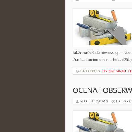
także wrócić do równowagi — bez p
Zumba i taniec fitness. Idea o2fit.
CATEGORIES:
ETYCZNE MARKI I 
OCENA I OBSER
POSTED BY ADMIN
LUT - 9 - 2