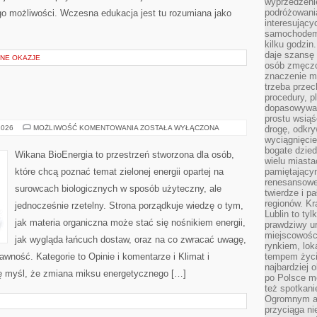
wyprzedzeni
podróżowania
ego możliwości. Wczesna edukacja jest tu rozumiana jako
interesując
samochodem,
kilku godzin
daje szansę
NE OKAZJE
osób zmęczo
znaczenie ma
trzeba prze
procedury, p
dopasowywać
prostu wsiąś
BIOENERGIA
2026
MOŻLIWOŚĆ KOMENTOWANIA
ZOSTAŁA WYŁĄCZONA
drogę, odkry
wyciągnięcie
bogate dzied
Wikana BioEnergia to przestrzeń stworzona dla osób,
wielu miast
które chcą poznać temat zielonej energii opartej na
pamiętający
renesansowe
surowcach biologicznych w sposób użyteczny, ale
twierdze i pa
regionów. K
jednocześnie rzetelny. Strona porządkuje wiedzę o tym,
Lublin to tyl
jak materia organiczna może stać się nośnikiem energii,
prawdziwy ur
miejscowośc
jak wygląda łańcuch dostaw, oraz na co zwracać uwagę,
rynkiem, lok
wność. Kategorie to Opinie i komentarze i Klimat i
tempem życia
najbardziej 
się myśl, że zmiana miksu energetycznego […]
po Polsce m
też spotkani
Ogromnym at
przyciąga ni