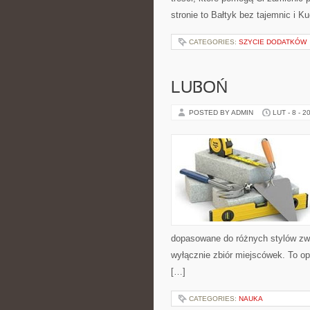
stronie to Bałtyk bez tajemnic i 
CATEGORIES:
SZYCIE DODATKÓW
LUBOŃ
POSTED BY ADMIN
LUT - 8 - 2
dopasowane do różnych stylów zwi
wyłącznie zbiór miejscówek. To op
[…]
CATEGORIES:
NAUKA