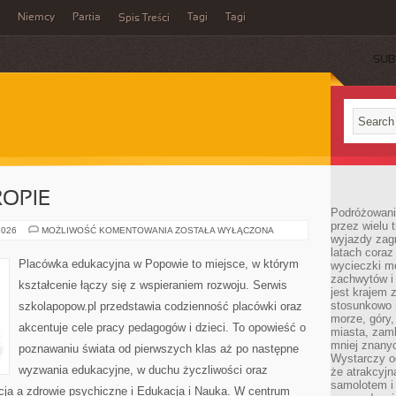
Niemcy
Partia
Tagi
Tagi
Spis Treści
SUB
OPIE
Podróżowanie
przez wielu 
EDUKACJA
2026
MOŻLIWOŚĆ KOMENTOWANIA
ZOSTAŁA WYŁĄCZONA
wyjazdy zag
W
EUROPIE
latach coraz
Placówka edukacyjna w Popowie to miejsce, w którym
wycieczki mo
zachwytów i
kształcenie łączy się z wspieraniem rozwoju. Serwis
jest krajem
stosunkowo n
szkolapopow.pl przedstawia codzienność placówki oraz
morze, góry, 
akcentuje cele pracy pedagogów i dzieci. To opowieść o
miasta, zamk
mniej znanyc
poznawaniu świata od pierwszych klas aż po następne
Wystarczy od
wyzwania edukacyjne, w duchu życzliwości oraz
że atrakcyj
samolotem i
cja a zdrowie psychiczne i Edukacja i Nauka. W centrum