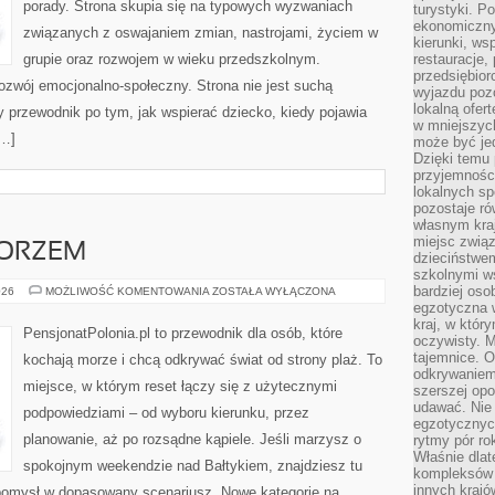
porady. Strona skupia się na typowych wyzwaniach
turystyki. 
ekonomiczny
związanych z oswajaniem zmian, nastrojami, życiem w
kierunki, ws
grupie oraz rozwojem w wieku przedszkolnym.
restauracje,
przedsiębio
ozwój emocjonalno-społeczny. Strona nie jest suchą
wyjazdu pozo
lokalną ofer
y przewodnik po tym, jak wspierać dziecko, kiedy pojawia
w mniejszyc
[…]
może być je
Dzięki temu 
przyjemności
lokalnych sp
pozostaje r
własnym kra
miejsc związ
MORZEM
dzieciństwe
szkolnymi w
bardziej oso
KUCHNIA
026
MOŻLIWOŚĆ KOMENTOWANIA
ZOSTAŁA WYŁĄCZONA
NAD
egzotyczna 
MORZEM
kraj, w któr
PensjonatPolonia.pl to przewodnik dla osób, które
oczywisty. M
tajemnice. 
kochają morze i chcą odkrywać świat od strony plaż. To
odkrywaniem
miejsce, w którym reset łączy się z użytecznymi
szerszej opo
udawać. Nie 
podpowiedziami – od wyboru kierunku, przez
egzotycznyc
planowanie, aż po rozsądne kąpiele. Jeśli marzysz o
rytmy pór rok
Właśnie dlat
spokojnym weekendzie nad Bałtykiem, znajdziesz tu
kompleksów 
innych kraj
 pomysł w dopasowany scenariusz. Nowe kategorie na