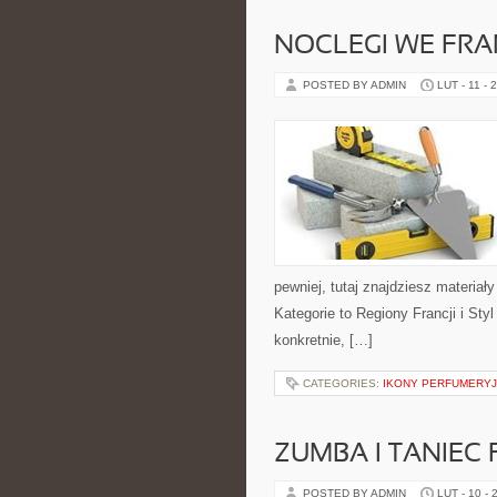
NOCLEGI WE FRA
POSTED BY ADMIN
LUT - 11 - 
pewniej, tutaj znajdziesz materi
Kategorie to Regiony Francji i Sty
konkretnie, […]
CATEGORIES:
IKONY PERFUMERY
ZUMBA I TANIEC 
POSTED BY ADMIN
LUT - 10 - 