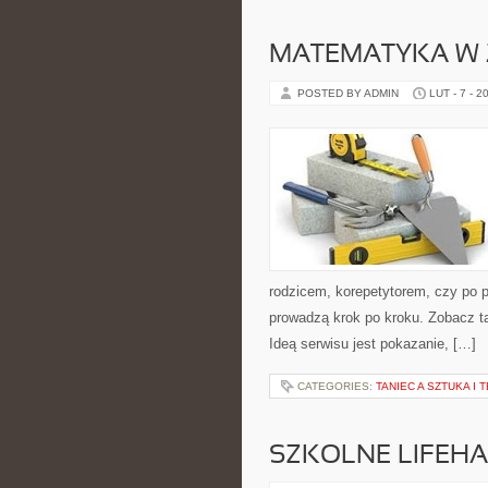
MATEMATYKA W 
POSTED BY ADMIN
LUT - 7 - 2
rodzicem, korepetytorem, czy po p
prowadzą krok po kroku. Zobacz 
Ideą serwisu jest pokazanie, […]
CATEGORIES:
TANIEC A SZTUKA I 
SZKOLNE LIFEHA