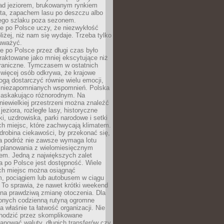
ad jeziorem, brukowanym rynkiem
ta, zapachem lasu po deszczu albo
iego szlaku poza sezonem.
e po Polsce uczy, że niezwykłość
bliżej, niż nam się wydaje. Trzeba tylko
auważyć.
 po Polsce przez długi czas było
traktowane jako mniej ekscytujące niż
raniczne. Tymczasem w ostatnich
 więcej osób odkrywa, że krajowe
gą dostarczyć równie wielu emocji,
 niezapomnianych wspomnień. Polska
 zaskakująco różnorodnym. Na
iewielkiej przestrzeni można znaleźć
jeziora, rozległe lasy, historyczne
i, uzdrowiska, parki narodowe i setki
h miejsc, które zachwycają klimatem.
robina ciekawości, by przekonać się,
na podróż nie zawsze wymaga lotu
 planowania z wielomiesięcznym
em. Jedną z największych zalet
 po Polsce jest dostępność. Wiele
ych miejsc można osiągnąć
 pociągiem lub autobusem w ciągu
. To sprawia, że nawet krótki weekend
 na prawdziwą zmianę otoczenia. Dla
nych codzienną rutyną ogromne
 właśnie ta łatwość organizacji. Nie
chodzić przez skomplikowane
lanować waluty, długich transferów czy