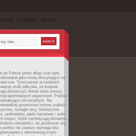
SCRIBE
FACEBOOK
TWITTER
 po Polsce przez długi czas było
traktowane jako mniej ekscytujące niż
raniczne. Tymczasem w ostatnich
 więcej osób odkrywa, że krajowe
gą dostarczyć równie wielu emocji,
 niezapomnianych wspomnień. Polska
 zaskakująco różnorodnym. Na
iewielkiej przestrzeni można znaleźć
jeziora, rozległe lasy, historyczne
i, uzdrowiska, parki narodowe i setki
h miejsc, które zachwycają klimatem.
robina ciekawości, by przekonać się,
na podróż nie zawsze wymaga lotu
 planowania z wielomiesięcznym