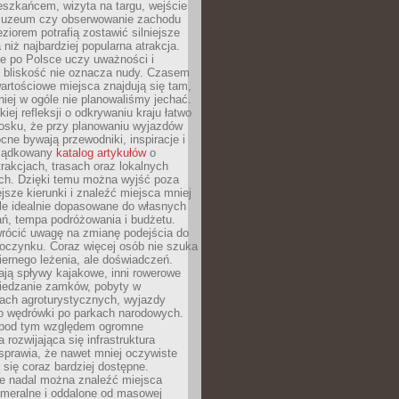
eszkańcem, wizyta na targu, wejście
muzeum czy obserwowanie zachodu
eziorem potrafią zostawić silniejsze
niż najbardziej popularna atrakcja.
e po Polsce uczy uważności i
e bliskość nie oznacza nudy. Czasem
wartościowe miejsca znajdują się tam,
iej w ogóle nie planowaliśmy jechać.
iej refleksji o odkrywaniu kraju łatwo
iosku, że przy planowaniu wyjazdów
ne bywają przewodniki, inspiracje i
rządkowany
katalog artykułów
o
trakcjach, trasach oraz lokalnych
ch. Dzięki temu można wyjść poza
ejsze kierunki i znaleźć miejsca mniej
le idealnie dopasowane do własnych
ń, tempa podróżowania i budżetu.
wrócić uwagę na zmianę podejścia do
czynku. Coraz więcej osób nie szuka
biernego leżenia, ale doświadczeń.
ają spływy kajakowe, inni rowerowe
iedzanie zamków, pobyty w
ach agroturystycznych, wyjazdy
bo wędrówki po parkach narodowych.
 pod tym względem ogromne
 rozwijająca się infrastruktura
sprawia, że nawet mniej oczywiste
ą się coraz bardziej dostępne.
e nadal można znaleźć miejsca
ameralne i oddalone od masowej