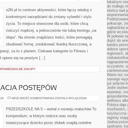
lokalnym mi
I
TANIEC
do małego 
FITNESS
o2fit.pl to centrum aktywności, które łączy wiedzę z
słońca nad j
wspomnienia 
konkretnymi narzędziami do zmiany sylwetki i stylu
Podróżowani
pokazuje, ż
życia. To miejsce stworzone dla osób, które chcą
najbardziej 
ćwiczyć mądrzej, a jednocześnie nie lubią treningu „na
gdzie wcześn
W połowie tak
ślepo”. Na stronie znajdziesz treści, które pomagają
dojść do wn
zbudować formę, zredukować tkankę tłuszczową, a
bardzo pomoc
dobrze upo
resji, za to z planem. Ciekawe kategorie to Fitness i
regionach, a
ciekawostka
pl opiera się na prostym […]
najpopularni
oczywiste, a
ODPOWIEDZIALNE ZAKUPY
zainteresowa
Warto też z
samego wypo
już jedynie 
WACJA POSTĘPÓW
Jedni wybier
wyprawy, zw
gospodarstw
OCENA
026
MOŻLIWOŚĆ KOMENTOWANIA
ZOSTAŁA WYŁĄCZONA
wellness al
I
OBSERWACJA
Polska daje
POSTĘPÓW
PRZEDSZKOLE NA 5 – wortal o rozwoju maluchów To
możliwości, a
turystyczna 
kompendium, w którym rodzice oraz osoby
regiony staj
Jednocześni
towarzyszące dziecko przez żłobek znajdą rzetelne
spokojne, k