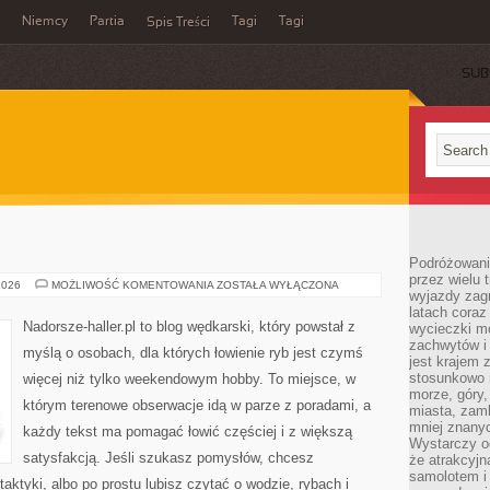
Niemcy
Partia
Tagi
Tagi
Spis Treści
SUB
Podróżowanie
przez wielu 
KULINARIA
2026
MOŻLIWOŚĆ KOMENTOWANIA
ZOSTAŁA WYŁĄCZONA
wyjazdy zag
Z
RYB
latach coraz
Nadorsze-haller.pl to blog wędkarski, który powstał z
wycieczki mo
zachwytów i
myślą o osobach, dla których łowienie ryb jest czymś
jest krajem
stosunkowo n
więcej niż tylko weekendowym hobby. To miejsce, w
morze, góry, 
którym terenowe obserwacje idą w parze z poradami, a
miasta, zamk
mniej znanyc
każdy tekst ma pomagać łowić częściej i z większą
Wystarczy od
satysfakcją. Jeśli szukasz pomysłów, chcesz
że atrakcyj
samolotem i
ktyki, albo po prostu lubisz czytać o wodzie, rybach i