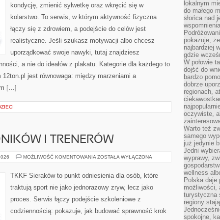
lokalnym mi
kondycję, zmienić sylwetkę oraz wkręcić się w
do małego 
kolarstwo. To serwis, w którym aktywność fizyczna
słońca nad j
wspomnienia 
łączy się z zdrowiem, a podejście do celów jest
Podróżowani
pokazuje, ż
realistyczne. Jeśli szukasz motywacji albo chcesz
najbardziej 
uporządkować swoje nawyki, tutaj znajdziesz
gdzie wcześn
W połowie tak
ści, a nie do ideałów z plakatu. Kategorie dla każdego to
dojść do wn
 12ton.pl jest równowaga: między marzeniami a
bardzo pomoc
dobrze upo
em […]
regionach, a
ciekawostka
najpopularni
ZIECI
oczywiste, a
zainteresowa
Warto też z
samego wypo
DNIKÓW I TRENERÓW
już jedynie 
Jedni wybier
HISTORIE
2026
MOŻLIWOŚĆ KOMENTOWANIA
ZOSTAŁA WYŁĄCZONA
wyprawy, zw
ZAWODNIKÓW
gospodarstw
I
wellness al
TRENERÓW
TKKF Sieraków to punkt odniesienia dla osób, które
Polska daje
traktują sport nie jako jednorazowy zryw, lecz jako
możliwości, a
turystyczna 
proces. Serwis łączy podejście szkoleniowe z
regiony staj
Jednocześni
codziennością: pokazuje, jak budować sprawność krok
spokojne, k