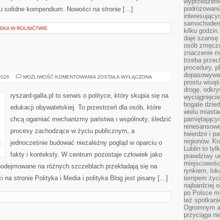
wyprzedzeni
podróżowania
tu solidne kompendium. Nowości na stronie […]
interesując
samochodem,
SKA W ROLNICTWIE
kilku godzin
daje szansę
osób zmęczo
znaczenie ma
trzeba prze
procedury, p
dopasowywać
POLITYKA
2026
MOŻLIWOŚĆ KOMENTOWANIA
ZOSTAŁA WYŁĄCZONA
prostu wsiąś
drogę, odkry
ryszard-galla.pl to serwis o polityce, który skupia się na
wyciągnięcie
bogate dzied
edukacji obywatelskiej. To przestrzeń dla osób, które
wielu miast
chcą ogarniać mechanizmy państwa i wspólnoty, śledzić
pamiętający
renesansowe
procesy zachodzące w życiu publicznym, a
twierdze i pa
regionów. K
jednocześnie budować niezależny pogląd w oparciu o
Lublin to tyl
fakty i konteksty. W centrum pozostaje człowiek jako
prawdziwy ur
miejscowośc
 podejmowane na różnych szczeblach przekładają się na
rynkiem, lok
a stronie Polityka i Media i polityka Blog jest pisany […]
tempem życia
najbardziej 
po Polsce m
też spotkani
Ogromnym at
przyciąga ni