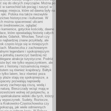
 się do obcych zwyczajów. Można po
ć w samochód lub pociąg i ruszyć w
wając miejsca, które od dawna były na
 ręki. Polska ma także niezwykle
zictwo historyczne i kulturowe. W
ach można spacerować ulicami
mi średniowiecze, oglądać
 kamienice, gotyckie kościoły, dawne
łace, które opowiadają historię całych
raków, Gdańsk, Wrocław, Toruń czy
ko najbardziej znane przykłady, ale
ok często kryje się w mniejszych
iach. Miasteczka z zachowanym
alnymi legendami i spokojniejszym
 potrafią zauroczyć bardziej niż
oblegane atrakcje turystyczne. Podróż
oże być nie tylko wypoczynkiem, ale
em z historią i tożsamością miejsc.
utem są również krajobrazy. Bałtyk
e tylko latem, lecz również poza
 plaże stają się spokojniejsze, a
spacery pozwalają naprawdę
azury zachwycają ciszą, wodą i
 naturą. Bieszczady wciąż mają w
przestrzeni wolnej od pośpiechu, a
ą spektakularne widoki dla tych, którzy
ny wypoczynek. Sudety, Roztocze,
ura Krakowsko-Częstochowska czy
pokazują, jak wiele odmiennych
ci się w jednym kraju. W Polsce