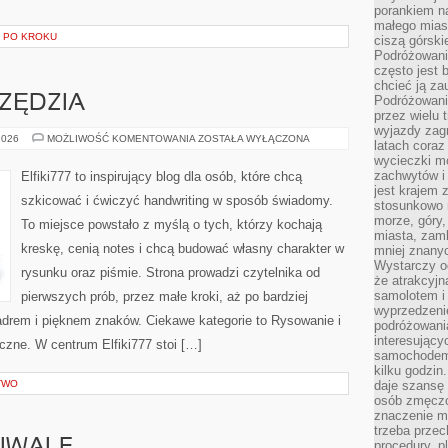
porankiem n
małego mias
 PO KROKU
ciszą górsk
Podróżowani
często jest 
chcieć ją z
RZĘDZIA
Podróżowanie
przez wielu 
wyjazdy zag
MATERIAŁY
2026
MOŻLIWOŚĆ KOMENTOWANIA
ZOSTAŁA WYŁĄCZONA
latach coraz
I
wycieczki mo
NARZĘDZIA
zachwytów i
Elfiki777 to inspirujący blog dla osób, które chcą
jest krajem
szkicować i ćwiczyć handwriting w sposób świadomy.
stosunkowo n
morze, góry, 
To miejsce powstało z myślą o tych, którzy kochają
miasta, zamk
kreskę, cenią notes i chcą budować własny charakter w
mniej znanyc
Wystarczy od
rysunku oraz piśmie. Strona prowadzi czytelnika od
że atrakcyj
samolotem i
pierwszych prób, przez małe kroki, aż po bardziej
wyprzedzeni
drem i pięknem znaków. Ciekawe kategorie to Rysowanie i
podróżowania
interesując
czne. W centrum Elfiki777 stoi […]
samochodem,
kilku godzin
TWO
daje szansę
osób zmęczo
znaczenie ma
trzeba prze
procedury, p