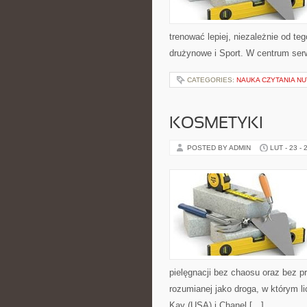
trenować lepiej, niezależnie od t
drużynowe i Sport. W centrum serw
CATEGORIES:
NAUKA CZYTANIA NU
KOSMETYKI
POSTED BY ADMIN
LUT - 23 - 
pielęgnacji bez chaosu oraz bez p
rozumianej jako droga, w którym l
Kay (USA) i Chanel […]