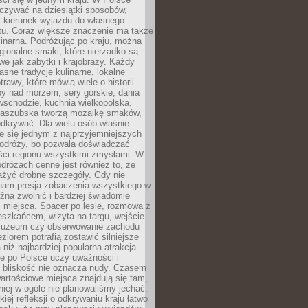
zywać na dziesiątki sposobów,
 kierunek wyjazdu do własnego
u. Coraz większe znaczenie ma także
linarna. Podróżując po kraju, można
ionalne smaki, które nierzadko są
we jak zabytki i krajobrazy. Każdy
asne tradycje kulinarne, lokalne
trawy, które mówią wiele o historii
y nad morzem, sery górskie, dania
wschodzie, kuchnia wielkopolska,
kaszubska tworzą mozaikę smaków,
odkrywać. Dla wielu osób właśnie
je się jednym z najprzyjemniejszych
odróży, bo pozwala doświadczać
ści regionu wszystkimi zmysłami. W
dróżach cenne jest również to, że
ażyć drobne szczegóły. Gdy nie
nam presja zobaczenia wszystkiego w
ożna zwolnić i bardziej świadomie
 miejsca. Spacer po lesie, rozmowa z
eszkańcem, wizyta na targu, wejście
muzeum czy obserwowanie zachodu
eziorem potrafią zostawić silniejsze
niż najbardziej popularna atrakcja.
e po Polsce uczy uważności i
e bliskość nie oznacza nudy. Czasem
wartościowe miejsca znajdują się tam,
iej w ogóle nie planowaliśmy jechać.
iej refleksji o odkrywaniu kraju łatwo