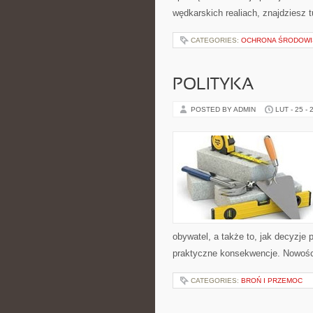
wędkarskich realiach, znajdziesz 
CATEGORIES:
OCHRONA ŚRODOWI
POLITYKA
POSTED BY ADMIN
LUT - 25 - 
obywatel, a także to, jak decyzje
praktyczne konsekwencje. Nowości n
CATEGORIES:
BROŃ I PRZEMOC