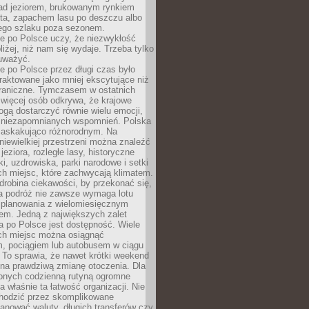
ad jeziorem, brukowanym rynkiem
ta, zapachem lasu po deszczu albo
iego szlaku poza sezonem.
e po Polsce uczy, że niezwykłość
bliżej, niż nam się wydaje. Trzeba tylko
auważyć.
 po Polsce przez długi czas było
traktowane jako mniej ekscytujące niż
raniczne. Tymczasem w ostatnich
 więcej osób odkrywa, że krajowe
gą dostarczyć równie wielu emocji,
 niezapomnianych wspomnień. Polska
 zaskakująco różnorodnym. Na
iewielkiej przestrzeni można znaleźć
jeziora, rozległe lasy, historyczne
i, uzdrowiska, parki narodowe i setki
h miejsc, które zachwycają klimatem.
robina ciekawości, by przekonać się,
na podróż nie zawsze wymaga lotu
 planowania z wielomiesięcznym
em. Jedną z największych zalet
 po Polsce jest dostępność. Wiele
ych miejsc można osiągnąć
 pociągiem lub autobusem w ciągu
. To sprawia, że nawet krótki weekend
 na prawdziwą zmianę otoczenia. Dla
nych codzienną rutyną ogromne
 właśnie ta łatwość organizacji. Nie
chodzić przez skomplikowane
lanować waluty, długich transferów czy