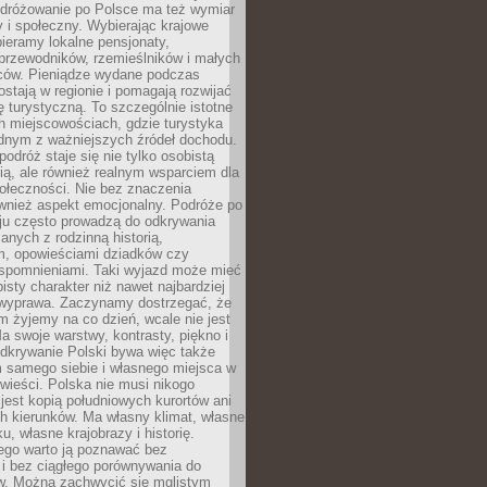
Podróżowanie po Polsce ma też wymiar
 i społeczny. Wybierając krajowe
pieramy lokalne pensjonaty,
 przewodników, rzemieślników i małych
rców. Pieniądze wydane podczas
stają w regionie i pomagają rozwijać
tę turystyczną. To szczególnie istotne
h miejscowościach, gdzie turystyka
dnym z ważniejszych źródeł dochodu.
podróż staje się nie tylko osobistą
ą, ale również realnym wsparciem dla
ołeczności. Nie bez znaczenia
ównież aspekt emocjonalny. Podróże po
ju często prowadzą do odkrywania
anych z rodzinną historią,
m, opowieściami dziadków czy
spomnieniami. Taki wyjazd może mieć
bisty charakter niż nawet najbardziej
wyprawa. Zaczynamy dostrzegać, że
ym żyjemy na co dzień, wcale nie jest
a swoje warstwy, kontrasty, piękno i
Odkrywanie Polski bywa więc także
 samego siebie i własnego miejsca w
wieści. Polska nie musi nikogo
jest kopią południowych kurortów ani
h kierunków. Ma własny klimat, własne
u, własne krajobrazy i historię.
ego warto ją poznawać bez
i bez ciągłego porównywania do
ów. Można zachwycić się mglistym