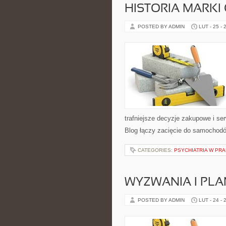
HISTORIA MARKI
POSTED BY ADMIN
LUT - 25 - 
trafniejsze decyzje zakupowe i se
Blog łączy zacięcie do samochodów
CATEGORIES:
PSYCHIATRIA W PR
WYZWANIA I PL
POSTED BY ADMIN
LUT - 24 - 