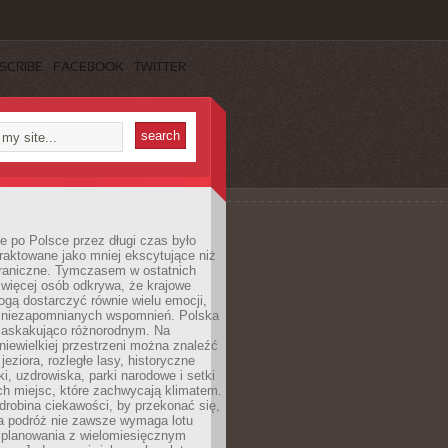
SCRIBE
FACEBOOK
TWITTER
 po Polsce przez długi czas było
traktowane jako mniej ekscytujące niż
raniczne. Tymczasem w ostatnich
 więcej osób odkrywa, że krajowe
gą dostarczyć równie wielu emocji,
 niezapomnianych wspomnień. Polska
 zaskakująco różnorodnym. Na
iewielkiej przestrzeni można znaleźć
jeziora, rozległe lasy, historyczne
i, uzdrowiska, parki narodowe i setki
h miejsc, które zachwycają klimatem.
robina ciekawości, by przekonać się,
na podróż nie zawsze wymaga lotu
 planowania z wielomiesięcznym