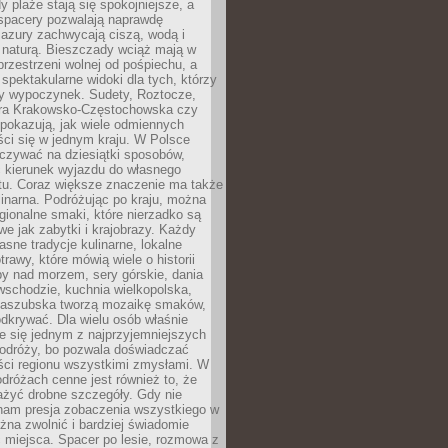
 plaże stają się spokojniejsze, a
spacery pozwalają naprawdę
azury zachwycają ciszą, wodą i
 naturą. Bieszczady wciąż mają w
przestrzeni wolnej od pośpiechu, a
ą spektakularne widoki dla tych, którzy
ny wypoczynek. Sudety, Roztocze,
ura Krakowsko-Częstochowska czy
pokazują, jak wiele odmiennych
ci się w jednym kraju. W Polsce
zywać na dziesiątki sposobów,
 kierunek wyjazdu do własnego
u. Coraz większe znaczenie ma także
linarna. Podróżując po kraju, można
ionalne smaki, które nierzadko są
we jak zabytki i krajobrazy. Każdy
asne tradycje kulinarne, lokalne
trawy, które mówią wiele o historii
y nad morzem, sery górskie, dania
wschodzie, kuchnia wielkopolska,
kaszubska tworzą mozaikę smaków,
odkrywać. Dla wielu osób właśnie
je się jednym z najprzyjemniejszych
odróży, bo pozwala doświadczać
ści regionu wszystkimi zmysłami. W
dróżach cenne jest również to, że
ażyć drobne szczegóły. Gdy nie
nam presja zobaczenia wszystkiego w
ożna zwolnić i bardziej świadomie
 miejsca. Spacer po lesie, rozmowa z