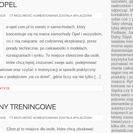
sezonem, gdy
 OPEL
nadmorskie 
odpocząć. M
kontaktem z
HISTORIA
2026
MOŻLIWOŚĆ KOMENTOWANIA
ZOSTAŁA WYŁĄCZONA
MARKI
sobie coś z 
OPEL
Tatry oferuj
e-opel.com.pl to serwis o samochodach, który
lubią aktyw
Podlasie, J
koncentruje się na marce samochody Opel i wszystkim,
Dolny Śląsk 
co z nią związane: od codziennej eksploatacji, przez
światów mieś
można wypoc
porady techniczne, po ciekawostki o modelach,
dopasowując
temperament
rozwiązaniach i rynku. To miejsce stworzone dla osób,
turystyka ku
które chcą lepiej zrozumieć swoje auto, podejmować
poznawać reg
równie cieka
rwisowe oraz czytać o motoryzacji w sposób praktyczny.
region ma wł
 z podejściem „na co dzień”, gdzie liczy się nie tylko […]
produkty i po
miejsca. Ryb
kresowe na 
AKTYCE
śląska czy 
którą warto 
jedzenie sta
elementów p
ANY TRENINGOWE
autentyczno
krajowych po
łatwiej zauw
WYZWANIA
2026
MOŻLIWOŚĆ KOMENTOWANIA
ZOSTAŁA WYŁĄCZONA
I
towarzyszy 
PLANY
kilka dni, m
TRENINGOWE
12ton.pl to miejsce dla osób, które chcą zbudować
doświadczać