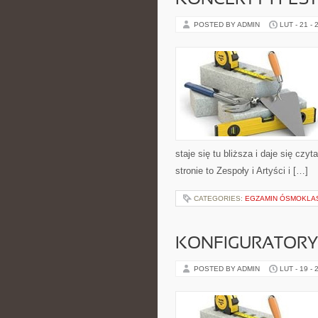
KONCERTY I FES
POSTED BY ADMIN
LUT - 21 - 
staje się tu bliższa i daje się cz
stronie to Zespoły i Artyści i […]
CATEGORIES:
EGZAMIN ÓSMOKLAS
KONFIGURATORY 
POSTED BY ADMIN
LUT - 19 - 