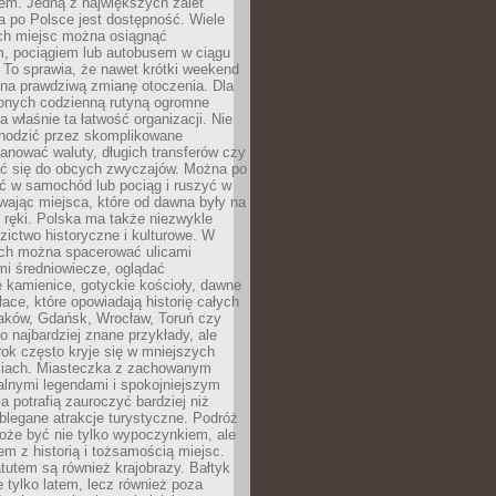
em. Jedną z największych zalet
 po Polsce jest dostępność. Wiele
ych miejsc można osiągnąć
 pociągiem lub autobusem w ciągu
. To sprawia, że nawet krótki weekend
 na prawdziwą zmianę otoczenia. Dla
nych codzienną rutyną ogromne
 właśnie ta łatwość organizacji. Nie
chodzić przez skomplikowane
lanować waluty, długich transferów czy
 się do obcych zwyczajów. Można po
ć w samochód lub pociąg i ruszyć w
wając miejsca, które od dawna były na
 ręki. Polska ma także niezwykle
zictwo historyczne i kulturowe. W
ach można spacerować ulicami
mi średniowiecze, oglądać
 kamienice, gotyckie kościoły, dawne
łace, które opowiadają historię całych
raków, Gdańsk, Wrocław, Toruń czy
ko najbardziej znane przykłady, ale
ok często kryje się w mniejszych
iach. Miasteczka z zachowanym
alnymi legendami i spokojniejszym
 potrafią zauroczyć bardziej niż
oblegane atrakcje turystyczne. Podróż
oże być nie tylko wypoczynkiem, ale
em z historią i tożsamością miejsc.
utem są również krajobrazy. Bałtyk
e tylko latem, lecz również poza