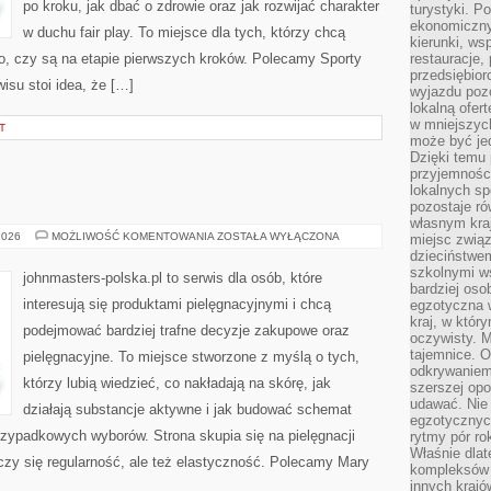
po kroku, jak dbać o zdrowie oraz jak rozwijać charakter
turystyki. 
ekonomiczny
w duchu fair play. To miejsce dla tych, którzy chcą
kierunki, ws
ego, czy są na etapie pierwszych kroków. Polecamy Sporty
restauracje,
przedsiębio
isu stoi idea, że […]
wyjazdu pozo
lokalną ofer
w mniejszyc
T
może być je
Dzięki temu 
przyjemności
lokalnych sp
pozostaje r
własnym kra
KOSMETYKI
2026
MOŻLIWOŚĆ KOMENTOWANIA
ZOSTAŁA WYŁĄCZONA
miejsc związ
dzieciństwe
szkolnymi w
johnmasters-polska.pl to serwis dla osób, które
bardziej oso
interesują się produktami pielęgnacyjnymi i chcą
egzotyczna 
kraj, w któr
podejmować bardziej trafne decyzje zakupowe oraz
oczywisty. M
tajemnice. 
pielęgnacyjne. To miejsce stworzone z myślą o tych,
odkrywaniem
którzy lubią wiedzieć, co nakładają na skórę, jak
szerszej opo
udawać. Nie 
działają substancje aktywne i jak budować schemat
egzotycznyc
rzypadkowych wyborów. Strona skupia się na pielęgnacji
rytmy pór rok
Właśnie dlat
iczy się regularność, ale też elastyczność. Polecamy Mary
kompleksów 
innych kraj