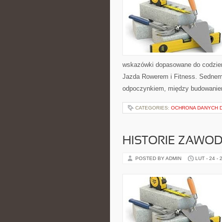
wskazówki dopasowane do codzienno
Jazda Rowerem i Fitness. Sednem
odpoczynkiem, między budowani
CATEGORIES:
OCHRONA DANYCH D
HISTORIE ZAWO
POSTED BY ADMIN
LUT - 24 - 