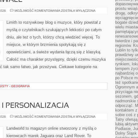
TIWALE
dopasowywać
prostu wsiąś
KONCERTY
2026
MOŻLIWOŚĆ KOMENTOWANIA
ZOSTAŁA WYŁĄCZONA
drogę, odkry
I
FESTIWALE
wyciągnięcie
Limith to rozrywkowy blog o muzyce, który powstał z
bogate dzied
wielu miast
myślą o czytelnikach szukających lekkości po całym
pamiętający
renesansowe
dniu, ale też o tych, którzy chcą wiedzieć więcej. To
twierdze i pa
miejsce, w którym brzmienia spotykają się z
regionów. K
Lublin to tyl
opowieściami, a świeże wydania łączą się z klasyką.
prawdziwy ur
Całość ma charakter przystępny, dzięki czemu muzyka
miejscowośc
rynkiem, lok
ytać tak samo łatwo, jak przeżywa. Ciekawe kategorie na
tempem życia
najbardziej 
po Polsce m
też spotkani
ISTY - GEOGRAFIA
Ogromnym at
przyciąga ni
sezonem, gdy
nadmorskie 
I PERSONALIZACJA
odpocząć. M
kontaktem z
sobie coś z 
KONFIGURATORY
2026
MOŻLIWOŚĆ KOMENTOWANIA
ZOSTAŁA WYŁĄCZONA
Tatry oferuj
I
PERSONALIZACJA
lubią aktyw
Landworld to magazyn online stworzony z myślą o
Podlasie, J
Dolny Śląsk 
kierowcach marek Jaguara oraz Land Rover. To
światów mieś