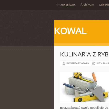
Archiwum
Strona główna
Gdańsk
KOWAL
KULINARIA Z RYB
POSTED BY ADMIN
LUT - 26 - 
uporządkować swoje podejście do ta