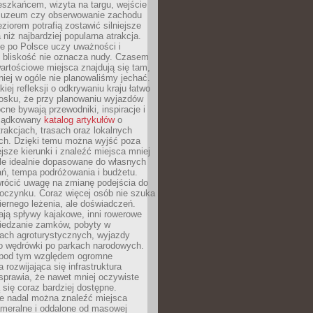
eszkańcem, wizyta na targu, wejście
muzeum czy obserwowanie zachodu
eziorem potrafią zostawić silniejsze
niż najbardziej popularna atrakcja.
e po Polsce uczy uważności i
e bliskość nie oznacza nudy. Czasem
wartościowe miejsca znajdują się tam,
iej w ogóle nie planowaliśmy jechać.
iej refleksji o odkrywaniu kraju łatwo
iosku, że przy planowaniu wyjazdów
ne bywają przewodniki, inspiracje i
rządkowany
katalog artykułów
o
trakcjach, trasach oraz lokalnych
ch. Dzięki temu można wyjść poza
ejsze kierunki i znaleźć miejsca mniej
le idealnie dopasowane do własnych
ń, tempa podróżowania i budżetu.
wrócić uwagę na zmianę podejścia do
czynku. Coraz więcej osób nie szuka
biernego leżenia, ale doświadczeń.
ają spływy kajakowe, inni rowerowe
iedzanie zamków, pobyty w
ach agroturystycznych, wyjazdy
bo wędrówki po parkach narodowych.
 pod tym względem ogromne
 rozwijająca się infrastruktura
sprawia, że nawet mniej oczywiste
ą się coraz bardziej dostępne.
e nadal można znaleźć miejsca
ameralne i oddalone od masowej