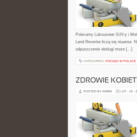
Polecamy Luksusowe SUV-y i Moto
Land Roverów liczą się niuanse. 
odpuszczenie obsługi może […]
CATEGORIES:
POCIĄGI W POLSCE
ZDROWIE KOBIETY 
POSTED BY ADMIN
LUT - 18 - 