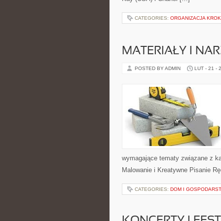
CATEGORIES:
ORGANIZACJA KROK
MATERIAŁY I NA
POSTED BY ADMIN
LUT - 21 - 
wymagające tematy związane z ka
Malowanie i Kreatywne Pisanie Rę
CATEGORIES:
DOM I GOSPODARS