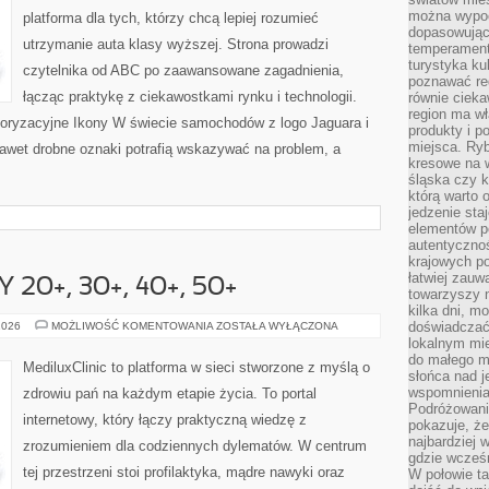
można wypoc
platforma dla tych, którzy chcą lepiej rozumieć
dopasowując
utrzymanie auta klasy wyższej. Strona prowadzi
temperament
turystyka ku
czytelnika od ABC po zaawansowane zagadnienia,
poznawać reg
łącząc praktykę z ciekawostkami rynku i technologii.
równie cieka
region ma wł
ryzacyjne Ikony W świecie samochodów z logo Jaguara i
produkty i po
miejsca. Ryb
Nawet drobne oznaki potrafią wskazywać na problem, a
kresowe na 
śląska czy 
którą warto 
jedzenie sta
elementów p
autentyczno
krajowych po
łatwiej zauw
20+, 30+, 40+, 50+
towarzyszy 
kilka dni, m
ZDROWIE
doświadczać
2026
MOŻLIWOŚĆ KOMENTOWANIA
ZOSTAŁA WYŁĄCZONA
KOBIETY
lokalnym mi
20+,
do małego 
30+,
MediluxClinic to platforma w sieci stworzone z myślą o
40+,
słońca nad j
50+
wspomnienia 
zdrowiu pań na każdym etapie życia. To portal
Podróżowani
internetowy, który łączy praktyczną wiedzę z
pokazuje, ż
najbardziej 
zrozumieniem dla codziennych dylematów. W centrum
gdzie wcześn
tej przestrzeni stoi profilaktyka, mądre nawyki oraz
W połowie tak