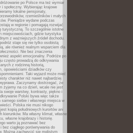
Podróżowanie po Polsce ma też wymiar
 i społeczny. Wybierając krajowe
pieramy lokalne pensjonaty,
 przewodników, rzemieślników i małych
rców. Pieniądze wydane podczas
stają w regionie i pomagają rozwijać
tę turystyczną. To szczególnie istotne
h miejscowościach, gdzie turystyka
dnym z ważniejszych źródeł dochodu.
podróż staje się nie tylko osobistą
ą, ale również realnym wsparciem dla
ołeczności. Nie bez znaczenia
ównież aspekt emocjonalny. Podróże po
ju często prowadzą do odkrywania
anych z rodzinną historią,
m, opowieściami dziadków czy
spomnieniami. Taki wyjazd może mieć
bisty charakter niż nawet najbardziej
wyprawa. Zaczynamy dostrzegać, że
ym żyjemy na co dzień, wcale nie jest
a swoje warstwy, kontrasty, piękno i
Odkrywanie Polski bywa więc także
 samego siebie i własnego miejsca w
wieści. Polska nie musi nikogo
jest kopią południowych kurortów ani
h kierunków. Ma własny klimat, własne
u, własne krajobrazy i historię.
ego warto ją poznawać bez
i bez ciągłego porównywania do
ów. Można zachwycić się mglistym