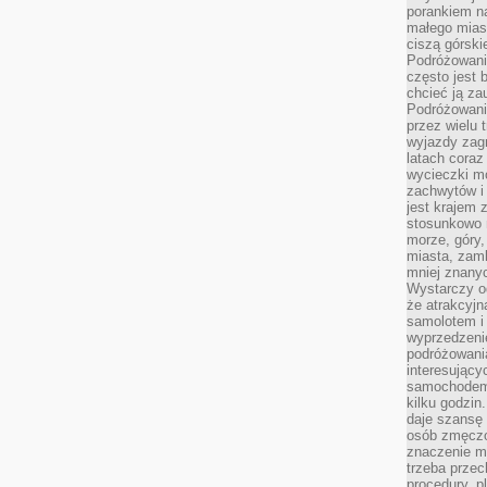
porankiem n
małego mias
ciszą górsk
Podróżowani
często jest 
chcieć ją z
Podróżowanie
przez wielu 
wyjazdy zag
latach coraz
wycieczki mo
zachwytów i
jest krajem
stosunkowo n
morze, góry, 
miasta, zamk
mniej znanyc
Wystarczy od
że atrakcyj
samolotem i
wyprzedzeni
podróżowania
interesując
samochodem,
kilku godzin
daje szansę
osób zmęczo
znaczenie ma
trzeba prze
procedury, p