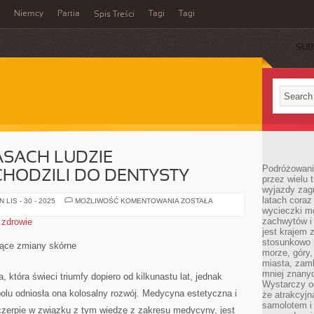
Niemcy
Partia
Tagi
Tagi
Spis Treści
SUB
SACH LUDZIE
Podróżowanie
HODZILI DO DENTYSTY
przez wielu 
wyjazdy zag
latach coraz
W
LIS - 30 - 2025
MOŻLIWOŚĆ KOMENTOWANIA
ZOSTAŁA
DAWNYCH
wycieczki mo
CZASACH
zachwytów i
,
zdrowie
LUDZIE
jest krajem
SPORADYCZNIE
CHODZILI
stosunkowo n
cące zmiany skórne
DO
morze, góry, 
DENTYSTY
miasta, zamk
mniej znanyc
 która świeci triumfy dopiero od kilkunastu lat, jednak
Wystarczy od
olu odniosła ona kolosalny rozwój. Medycyna estetyczna i
że atrakcyj
samolotem i
czerpie w związku z tym wiedzę z zakresu medycyny, jest