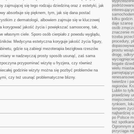
wyprzedzeni
podróżowania
 zajmującej się tego rodzaju dziedziną oraz z estetyki, jak
interesując
łowy absorbuje się pięknem, tym, jak się dana postać
samochodem,
kilku godzin
zystkim z dermatologii, albowiem zajmuje się w kluczowej
daje szansę
a korygować jakość życia i powiększać samoocenę, tak,
osób zmęczo
znaczenie ma
we własnym ciele. Sporo osób cierpiało z powodu wyglądu,
trzeba prze
procedury, p
eśników. Medycyna estetyczna koryguje jakość życia figury,
dopasowywać
abinetu, gdzie są zabiegi mezoterapia bezigłowa rzeszów.
prostu wsiąś
drogę, odkry
e zmiany w nadzwyczaj prosty sposób usunąć, zaś sama
wyciągnięcie
ozpoczyna przypominać wizytę u fryzjera, czy również
bogate dzied
wielu miast
niecałej godzinie wizyty można się pozbyć problemów na
pamiętający
renesansowe
ymi, czy też usunąć problematyczne blizny.
twierdze i pa
regionów. K
Lublin to tyl
prawdziwy ur
miejscowośc
rynkiem, lok
tempem życia
najbardziej 
po Polsce m
też spotkani
Ogromnym at
przyciąga ni