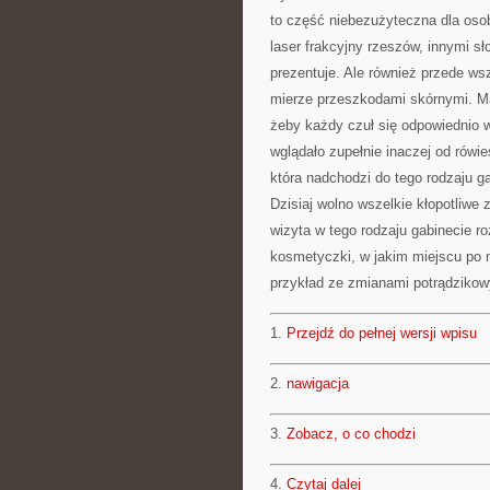
to część niebezużyteczna dla osoby
laser frakcyjny rzeszów, innymi s
prezentuje. Ale również przede ws
mierze przeszkodami skórnymi. M
żeby każdy czuł się odpowiednio 
wglądało zupełnie inaczej od rówi
która nadchodzi do tego rodzaju g
Dzisiaj wolno wszelkie kłopotliw
wizyta w tego rodzaju gabinecie r
kosmetyczki, w jakim miejscu po 
przykład ze zmianami potrądzikow
1.
Przejdź do pełnej wersji wpisu
2.
nawigacja
3.
Zobacz, o co chodzi
4.
Czytaj dalej