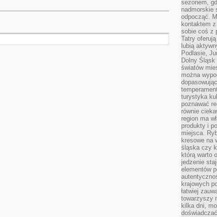
sezonem, gdy
nadmorskie 
odpocząć. M
kontaktem z
sobie coś z 
Tatry oferuj
lubią aktyw
Podlasie, J
Dolny Śląsk 
światów mieś
można wypoc
dopasowując
temperament
turystyka ku
poznawać reg
równie cieka
region ma wł
produkty i po
miejsca. Ryb
kresowe na 
śląska czy 
którą warto 
jedzenie sta
elementów p
autentyczno
krajowych po
łatwiej zauw
towarzyszy 
kilka dni, m
doświadczać