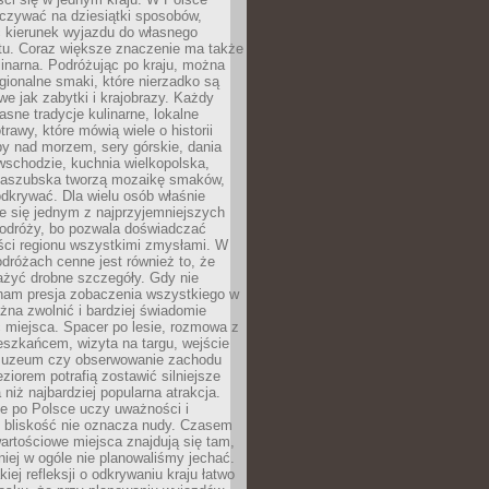
zywać na dziesiątki sposobów,
 kierunek wyjazdu do własnego
u. Coraz większe znaczenie ma także
linarna. Podróżując po kraju, można
ionalne smaki, które nierzadko są
we jak zabytki i krajobrazy. Każdy
asne tradycje kulinarne, lokalne
trawy, które mówią wiele o historii
y nad morzem, sery górskie, dania
wschodzie, kuchnia wielkopolska,
kaszubska tworzą mozaikę smaków,
odkrywać. Dla wielu osób właśnie
je się jednym z najprzyjemniejszych
odróży, bo pozwala doświadczać
ści regionu wszystkimi zmysłami. W
dróżach cenne jest również to, że
ażyć drobne szczegóły. Gdy nie
nam presja zobaczenia wszystkiego w
ożna zwolnić i bardziej świadomie
 miejsca. Spacer po lesie, rozmowa z
eszkańcem, wizyta na targu, wejście
muzeum czy obserwowanie zachodu
eziorem potrafią zostawić silniejsze
niż najbardziej popularna atrakcja.
e po Polsce uczy uważności i
e bliskość nie oznacza nudy. Czasem
wartościowe miejsca znajdują się tam,
iej w ogóle nie planowaliśmy jechać.
iej refleksji o odkrywaniu kraju łatwo