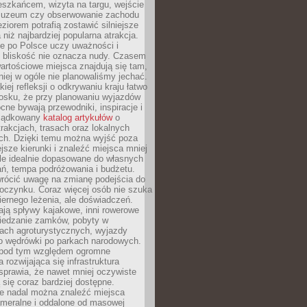
eszkańcem, wizyta na targu, wejście
muzeum czy obserwowanie zachodu
eziorem potrafią zostawić silniejsze
niż najbardziej popularna atrakcja.
e po Polsce uczy uważności i
e bliskość nie oznacza nudy. Czasem
wartościowe miejsca znajdują się tam,
iej w ogóle nie planowaliśmy jechać.
iej refleksji o odkrywaniu kraju łatwo
iosku, że przy planowaniu wyjazdów
ne bywają przewodniki, inspiracje i
rządkowany
katalog artykułów
o
trakcjach, trasach oraz lokalnych
ch. Dzięki temu można wyjść poza
ejsze kierunki i znaleźć miejsca mniej
le idealnie dopasowane do własnych
ń, tempa podróżowania i budżetu.
wrócić uwagę na zmianę podejścia do
czynku. Coraz więcej osób nie szuka
biernego leżenia, ale doświadczeń.
ają spływy kajakowe, inni rowerowe
iedzanie zamków, pobyty w
ach agroturystycznych, wyjazdy
bo wędrówki po parkach narodowych.
 pod tym względem ogromne
 rozwijająca się infrastruktura
sprawia, że nawet mniej oczywiste
ą się coraz bardziej dostępne.
e nadal można znaleźć miejsca
ameralne i oddalone od masowej