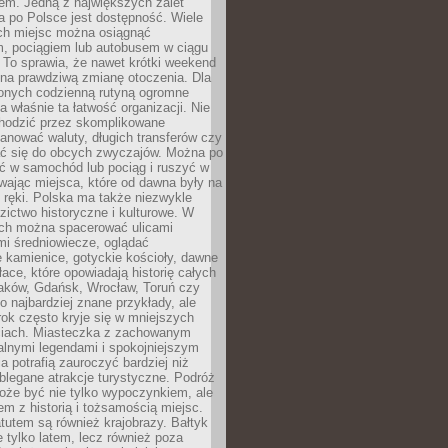
em. Jedną z największych zalet
 po Polsce jest dostępność. Wiele
ych miejsc można osiągnąć
 pociągiem lub autobusem w ciągu
. To sprawia, że nawet krótki weekend
 na prawdziwą zmianę otoczenia. Dla
nych codzienną rutyną ogromne
 właśnie ta łatwość organizacji. Nie
chodzić przez skomplikowane
lanować waluty, długich transferów czy
 się do obcych zwyczajów. Można po
ć w samochód lub pociąg i ruszyć w
wając miejsca, które od dawna były na
 ręki. Polska ma także niezwykle
zictwo historyczne i kulturowe. W
ach można spacerować ulicami
mi średniowiecze, oglądać
 kamienice, gotyckie kościoły, dawne
łace, które opowiadają historię całych
raków, Gdańsk, Wrocław, Toruń czy
ko najbardziej znane przykłady, ale
ok często kryje się w mniejszych
iach. Miasteczka z zachowanym
alnymi legendami i spokojniejszym
 potrafią zauroczyć bardziej niż
oblegane atrakcje turystyczne. Podróż
oże być nie tylko wypoczynkiem, ale
em z historią i tożsamością miejsc.
utem są również krajobrazy. Bałtyk
e tylko latem, lecz również poza