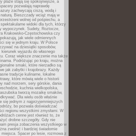
 plaże stają się spokojniejsze, a
spacery pozwalają naprawdę
azury zachwycają ciszą, wodą i
 naturą. Bieszczady wciąż mają w
przestrzeni wolnej od pośpiechu, a
ą spektakularne widoki dla tych, którzy
ny wypoczynek. Sudety, Roztocze,
ura Krakowsko-Częstochowska czy
pokazują, jak wiele odmiennych
ci się w jednym kraju. W Polsce
zywać na dziesiątki sposobów,
 kierunek wyjazdu do własnego
u. Coraz większe znaczenie ma także
linarna. Podróżując po kraju, można
ionalne smaki, które nierzadko są
we jak zabytki i krajobrazy. Każdy
asne tradycje kulinarne, lokalne
trawy, które mówią wiele o historii
y nad morzem, sery górskie, dania
wschodzie, kuchnia wielkopolska,
kaszubska tworzą mozaikę smaków,
odkrywać. Dla wielu osób właśnie
je się jednym z najprzyjemniejszych
odróży, bo pozwala doświadczać
ści regionu wszystkimi zmysłami. W
dróżach cenne jest również to, że
ażyć drobne szczegóły. Gdy nie
nam presja zobaczenia wszystkiego w
ożna zwolnić i bardziej świadomie
 miejsca. Spacer po lesie, rozmowa z