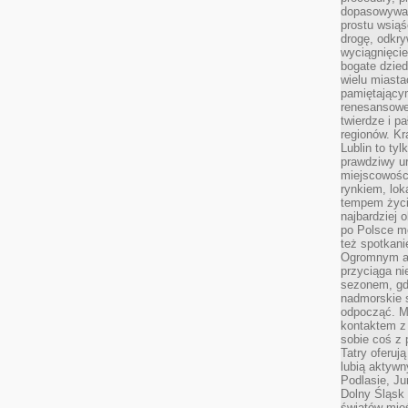
dopasowywać
prostu wsiąś
drogę, odkry
wyciągnięcie
bogate dzied
wielu miast
pamiętający
renesansowe
twierdze i pa
regionów. K
Lublin to tyl
prawdziwy ur
miejscowośc
rynkiem, lok
tempem życia
najbardziej 
po Polsce m
też spotkani
Ogromnym at
przyciąga ni
sezonem, gdy
nadmorskie 
odpocząć. M
kontaktem z
sobie coś z 
Tatry oferuj
lubią aktyw
Podlasie, J
Dolny Śląsk 
światów mieś