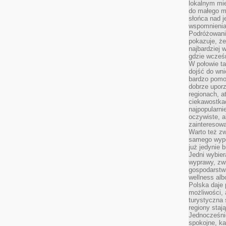
lokalnym mi
do małego 
słońca nad j
wspomnienia 
Podróżowani
pokazuje, ż
najbardziej 
gdzie wcześn
W połowie tak
dojść do wn
bardzo pomoc
dobrze upo
regionach, a
ciekawostka
najpopularni
oczywiste, a
zainteresowa
Warto też z
samego wypo
już jedynie 
Jedni wybier
wyprawy, zw
gospodarstw
wellness al
Polska daje
możliwości, a
turystyczna 
regiony staj
Jednocześni
spokojne, k