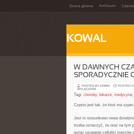
Archiwum
Strona główna
Gdańsk
KOWAL
W DAWNYCH CZA
SPORADYCZNIE C
POSTED BY ADMIN
POSTED ON 
WYŁĄCZONA
Tagi:
choroby
,
lekarze
,
medycyna
Często jest tak, że ktoś ma szpe
Jest to stosunkowo nowa dziedzina,
trzeba oznaczyć, że oraz na tym p
wyraz usuwanie cellulitu rzeszów 