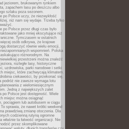
ad jeziorem, brukowanym rynkiem
ta, zapachem lasu po deszczu albo
iego szlaku poza sezonem.
e po Polsce uczy, że niezwykłość
bliżej, niż nam się wydaje. Trzeba tylko
auważyć.
 po Polsce przez długi czas było
traktowane jako mniej ekscytujące niż
raniczne. Tymczasem w ostatnich
 więcej osób odkrywa, że krajowe
gą dostarczyć równie wielu emocji,
 niezapomnianych wspomnień. Polska
 zaskakująco różnorodnym. Na
iewielkiej przestrzeni można znaleźć
jeziora, rozległe lasy, historyczne
i, uzdrowiska, parki narodowe i setki
h miejsc, które zachwycają klimatem.
robina ciekawości, by przekonać się,
na podróż nie zawsze wymaga lotu
 planowania z wielomiesięcznym
em. Jedną z największych zalet
 po Polsce jest dostępność. Wiele
ych miejsc można osiągnąć
 pociągiem lub autobusem w ciągu
. To sprawia, że nawet krótki weekend
 na prawdziwą zmianę otoczenia. Dla
nych codzienną rutyną ogromne
 właśnie ta łatwość organizacji. Nie
chodzić przez skomplikowane
lanować waluty, długich transferów czy