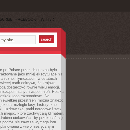
SCRIBE
FACEBOOK
TWITTER
 po Polsce przez długi czas było
traktowane jako mniej ekscytujące niż
raniczne. Tymczasem w ostatnich
 więcej osób odkrywa, że krajowe
gą dostarczyć równie wielu emocji,
 niezapomnianych wspomnień. Polska
 zaskakująco różnorodnym. Na
iewielkiej przestrzeni można znaleźć
jeziora, rozległe lasy, historyczne
i, uzdrowiska, parki narodowe i setki
h miejsc, które zachwycają klimatem.
robina ciekawości, by przekonać się,
na podróż nie zawsze wymaga lotu
 planowania z wielomiesięcznym