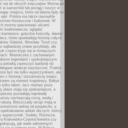
 się do obcych zwyczajów. Można po
ć w samochód lub pociąg i ruszyć w
wając miejsca, które od dawna były na
 ręki. Polska ma także niezwykle
zictwo historyczne i kulturowe. W
ach można spacerować ulicami
mi średniowiecze, oglądać
 kamienice, gotyckie kościoły, dawne
łace, które opowiadają historię całych
raków, Gdańsk, Wrocław, Toruń czy
ko najbardziej znane przykłady, ale
ok często kryje się w mniejszych
iach. Miasteczka z zachowanym
alnymi legendami i spokojniejszym
 potrafią zauroczyć bardziej niż
oblegane atrakcje turystyczne. Podróż
oże być nie tylko wypoczynkiem, ale
em z historią i tożsamością miejsc.
utem są również krajobrazy. Bałtyk
e tylko latem, lecz również poza
 plaże stają się spokojniejsze, a
spacery pozwalają naprawdę
azury zachwycają ciszą, wodą i
 naturą. Bieszczady wciąż mają w
przestrzeni wolnej od pośpiechu, a
ą spektakularne widoki dla tych, którzy
ny wypoczynek. Sudety, Roztocze,
ura Krakowsko-Częstochowska czy
pokazują, jak wiele odmiennych
ci się w jednym kraju. W Polsce