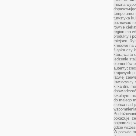
można wypoc
dopasowując
temperament
turystyka ku
poznawać reg
równie cieka
region ma wł
produkty i po
miejsca. Ryb
kresowe na 
śląska czy 
którą warto 
jedzenie sta
elementów p
autentyczno
krajowych po
łatwiej zauw
towarzyszy 
kilka dni, m
doświadczać
lokalnym mi
do małego 
słońca nad j
wspomnienia 
Podróżowani
pokazuje, ż
najbardziej 
gdzie wcześn
W połowie tak