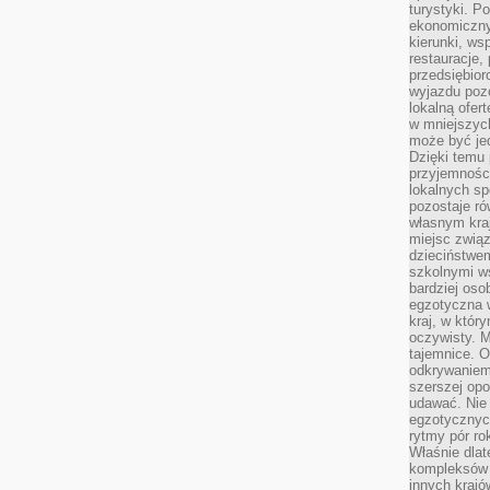
turystyki. 
ekonomiczny
kierunki, ws
restauracje,
przedsiębio
wyjazdu pozo
lokalną ofer
w mniejszyc
może być je
Dzięki temu 
przyjemności
lokalnych sp
pozostaje r
własnym kra
miejsc związ
dzieciństwe
szkolnymi w
bardziej oso
egzotyczna 
kraj, w któr
oczywisty. M
tajemnice. 
odkrywaniem
szerszej opo
udawać. Nie 
egzotycznyc
rytmy pór rok
Właśnie dlat
kompleksów 
innych kraj