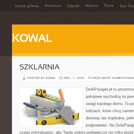
Archiwum
Niemcy
Partia
Strona główna
Gdańsk
Spis Treś
KOWAL
SZKLARNIA
POSTED BY ADMIN
GRU - 7 - 2025
MOŻLIWOŚĆ KOMENTOWAN
DzikiParapet.pl to przestrz
pokojowe wychodzą na pierw
uwagi każdego domu. To po
ludziach, które chcą zamie
domowy las tropikalny, pełn
podpowiedzi. Na DzikiParap
czego potrzebujesz, aby Twoje zieloni podopieczni nie tylko przeż