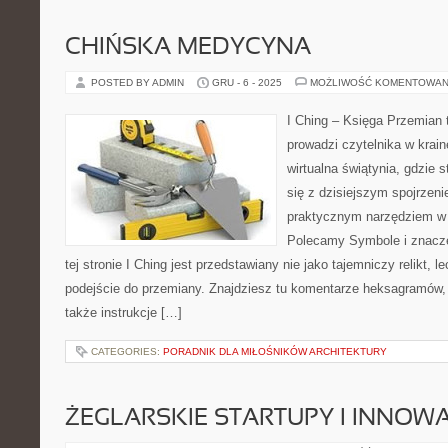
CHIŃSKA MEDYCYNA
POSTED BY ADMIN
GRU - 6 - 2025
MOŻLIWOŚĆ KOMENTOWAN
I Ching – Księga Przemian t
prowadzi czytelnika w krai
wirtualna świątynia, gdzie 
się z dzisiejszym spojrzeni
praktycznym narzędziem w 
Polecamy Symbole i znacze
tej stronie I Ching jest przedstawiany nie jako tajemniczy relikt, l
podejście do przemiany. Znajdziesz tu komentarze heksagramów, 
także instrukcje […]
CATEGORIES:
PORADNIK DLA MIŁOŚNIKÓW ARCHITEKTURY
ŻEGLARSKIE STARTUPY I INNOW