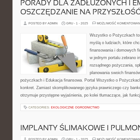
PORADY DLA ZADŁUŻONYCH I EM
OSZCZĘDZANIE NA PRZYSZŁOŚ
POSTED BY ADMIN
GRU - 1 - 2025
MOŻLIWOŚĆ KOMENTOWAN
Wszystko o Pożyczkach to p
myślą o ludziach, które chc
finansowania i domowych fi
w jednym portalu zebrano i
rozsądnego pożyczania, sp
planowania swoich finansó
pożyczkach i Edukacja finansowa. Portal Wszystko o Pożyczkach
konkret. Zamiast skomplikowanego języka prawniczego czy bank
otrzymuje przystępne wyjaśnienia, po kolei tłumaczące, jak funkc
CATEGORIES:
EKOLOGICZNE OGRODNICTWO
IMPLANTY ŚLIMAKOWE I PULMO
POSTED BY ADMIN
GRU - 1 - 2025
MOŻLIWOŚĆ KOMENTOWAN