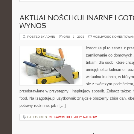
AKTUALNOŚCI KULINARNE I GO
WYNOS
POSTED BY ADMIN
GRU - 2 - 2025
MOŻLIWOŚĆ KOMENTOWAN
Izagotuje.pl to serwis z prz
zamiłowanie do domowych
trikami dla osób, które chc
umiejętności kulinarne i p
wirtualna kuchnia, w który
się z twórczym podejściem,
przedstawiane w przystępny i inspirujący sposób. Zobacz także: K
food. Na Izagotuje.pl użytkownik znajdzie obszerny zbiór dań, o
potrawy rodzinne, jak i […]
CATEGORIES:
CIEKAWOSTKI I FAKTY NAUKOWE