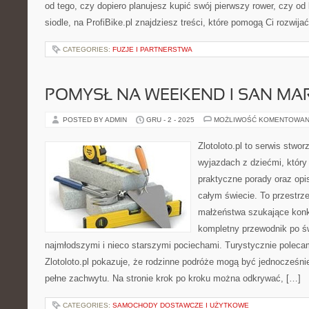
od tego, czy dopiero planujesz kupić swój pierwszy rower, czy o
siodle, na ProfiBike.pl znajdziesz treści, które pomogą Ci rozwij
CATEGORIES:
FUZJE I PARTNERSTWA
POMYSŁ NA WEEKEND I SAN MA
POSTED BY ADMIN
GRU - 2 - 2025
MOŻLIWOŚĆ KOMENTOWAN
Zlotoloto.pl to serwis stwo
wyjazdach z dziećmi, który 
praktyczne porady oraz op
całym świecie. To przestrz
małżeństwa szukające konk
kompletny przewodnik po ś
najmłodszymi i nieco starszymi pociechami. Turystycznie polecam
Zlotoloto.pl pokazuje, że rodzinne podróże mogą być jednocześni
pełne zachwytu. Na stronie krok po kroku można odkrywać, […]
CATEGORIES:
SAMOCHODY DOSTAWCZE I UŻYTKOWE