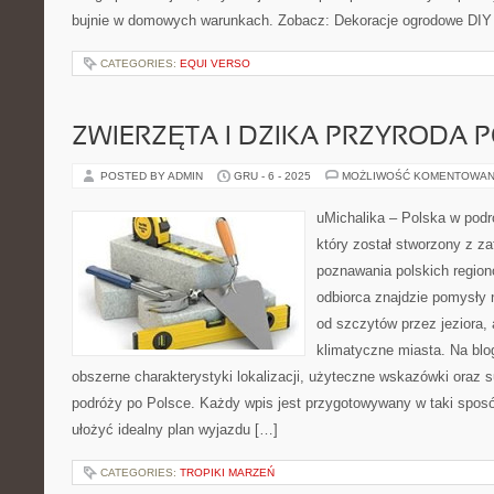
bujnie w domowych warunkach. Zobacz: Dekoracje ogrodowe DIY i
CATEGORIES:
EQUI VERSO
ZWIERZĘTA I DZIKA PRZYRODA P
POSTED BY ADMIN
GRU - 6 - 2025
MOŻLIWOŚĆ KOMENTOWAN
uMichalika – Polska w podró
który został stworzony z z
poznawania polskich region
odbiorca znajdzie pomysły 
od szczytów przez jeziora,
klimatyczne miasta. Na blo
obszerne charakterystyki lokalizacji, użyteczne wskazówki oraz 
podróży po Polsce. Każdy wpis jest przygotowywany w taki spos
ułożyć idealny plan wyjazdu […]
CATEGORIES:
TROPIKI MARZEŃ