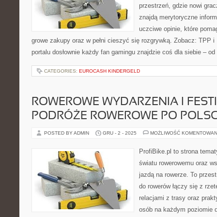
przestrzeń, gdzie nowi gra
znajdą merytoryczne inform
uczciwe opinie, które poma
growe zakupy oraz w pełni cieszyć się rozgrywką. Zobacz: TPP i 
portalu dosłownie każdy fan gamingu znajdzie coś dla siebie – od
CATEGORIES:
EUROCASH KINDERGELD
ROWEROWE WYDARZENIA I FESTI
PODRÓŻE ROWEROWE PO POLS
POSTED BY ADMIN
GRU - 2 - 2025
MOŻLIWOŚĆ KOMENTOWAN
ProfiBike.pl to strona tem
światu rowerowemu oraz ws
jazdą na rowerze. To przes
do rowerów łączy się z rzet
relacjami z trasy oraz pra
osób na każdym poziomie d