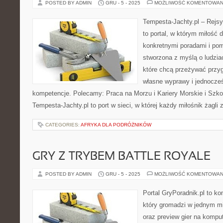
POSTED BY ADMIN
GRU - 5 - 2025
MOŻLIWOŚĆ KOMENTOWAN
Tempesta-Jachty.pl – Rejsy
to portal, w którym miłość 
konkretnymi poradami i pom
stworzona z myślą o ludzia
które chcą przeżywać przy
własne wyprawy i jednocześ
kompetencje. Polecamy: Praca na Morzu i Kariery Morskie i Szkol
Tempesta-Jachty.pl to port w sieci, w której każdy miłośnik żagli 
CATEGORIES:
AFRYKA DLA PODRÓŻNIKÓW
GRY Z TRYBEM BATTLE ROYALE
POSTED BY ADMIN
GRU - 5 - 2025
MOŻLIWOŚĆ KOMENTOWAN
Portal GryPoradnik.pl to k
który gromadzi w jednym mi
oraz preview gier na komput