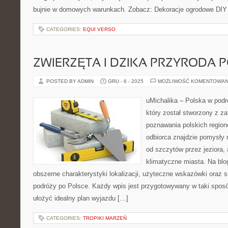
bujnie w domowych warunkach. Zobacz: Dekoracje ogrodowe DIY i
CATEGORIES:
EQUI VERSO
ZWIERZĘTA I DZIKA PRZYRODA P
POSTED BY ADMIN
GRU - 6 - 2025
MOŻLIWOŚĆ KOMENTOWAN
uMichalika – Polska w podró
który został stworzony z z
poznawania polskich region
odbiorca znajdzie pomysły 
od szczytów przez jeziora,
klimatyczne miasta. Na blo
obszerne charakterystyki lokalizacji, użyteczne wskazówki oraz 
podróży po Polsce. Każdy wpis jest przygotowywany w taki spos
ułożyć idealny plan wyjazdu […]
CATEGORIES:
TROPIKI MARZEŃ