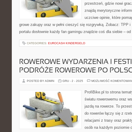
przestrzeń, gdzie nowi gra
znajdą merytoryczne inform
uczciwe opinie, które poma
growe zakupy oraz w pełni cieszyć się rozgrywką. Zobacz: TPP i 
portalu dosłownie każdy fan gamingu znajdzie coś dla siebie – od
CATEGORIES:
EUROCASH KINDERGELD
ROWEROWE WYDARZENIA I FESTI
PODRÓŻE ROWEROWE PO POLS
POSTED BY ADMIN
GRU - 2 - 2025
MOŻLIWOŚĆ KOMENTOWAN
ProfiBike.pl to strona tem
światu rowerowemu oraz ws
jazdą na rowerze. To przes
do rowerów łączy się z rzet
relacjami z trasy oraz pra
osób na każdym poziomie d