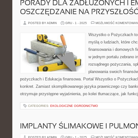
PORADY DLA ZADŁUŻONYCH I EM
OSZCZĘDZANIE NA PRZYSZŁOŚ
POSTED BY ADMIN
GRU - 1 - 2025
MOŻLIWOŚĆ KOMENTOWAN
Wszystko o Pożyczkach to p
myślą o ludziach, które chc
finansowania i domowych fi
w jednym portalu zebrano i
rozsądnego pożyczania, sp
planowania swoich finansó
pożyczkach i Edukacja finansowa. Portal Wszystko o Pożyczkach
konkret. Zamiast skomplikowanego języka prawniczego czy bank
otrzymuje przystępne wyjaśnienia, po kolei tłumaczące, jak funkc
CATEGORIES:
EKOLOGICZNE OGRODNICTWO
IMPLANTY ŚLIMAKOWE I PULMO
POSTED BY ADMIN
GRU - 1 - 2025
MOŻLIWOŚĆ KOMENTOWAN