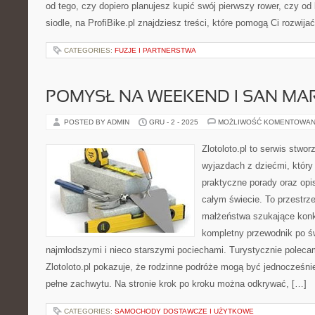
od tego, czy dopiero planujesz kupić swój pierwszy rower, czy o
siodle, na ProfiBike.pl znajdziesz treści, które pomogą Ci rozwij
CATEGORIES:
FUZJE I PARTNERSTWA
POMYSŁ NA WEEKEND I SAN MA
POSTED BY ADMIN
GRU - 2 - 2025
MOŻLIWOŚĆ KOMENTOWAN
Zlotoloto.pl to serwis stwo
wyjazdach z dziećmi, który 
praktyczne porady oraz op
całym świecie. To przestrz
małżeństwa szukające konk
kompletny przewodnik po ś
najmłodszymi i nieco starszymi pociechami. Turystycznie polecam
Zlotoloto.pl pokazuje, że rodzinne podróże mogą być jednocześni
pełne zachwytu. Na stronie krok po kroku można odkrywać, […]
CATEGORIES:
SAMOCHODY DOSTAWCZE I UŻYTKOWE