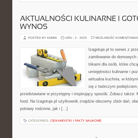
AKTUALNOŚCI KULINARNE I GO
WYNOS
POSTED BY ADMIN
GRU - 2 - 2025
MOŻLIWOŚĆ KOMENTOWAN
Izagotuje.pl to serwis z prz
zamiłowanie do domowych
trikami dla osób, które chc
umiejętności kulinarne i p
wirtualna kuchnia, w który
się z twórczym podejściem,
przedstawiane w przystępny i inspirujący sposób. Zobacz także: K
food. Na Izagotuje.pl użytkownik znajdzie obszerny zbiór dań, o
potrawy rodzinne, jak i […]
CATEGORIES:
CIEKAWOSTKI I FAKTY NAUKOWE