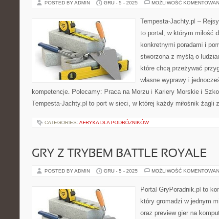
POSTED BY ADMIN
GRU - 5 - 2025
MOŻLIWOŚĆ KOMENTOWAN
Tempesta-Jachty.pl – Rejsy
to portal, w którym miłość 
konkretnymi poradami i pom
stworzona z myślą o ludzia
które chcą przeżywać przy
własne wyprawy i jednocześ
kompetencje. Polecamy: Praca na Morzu i Kariery Morskie i Szkol
Tempesta-Jachty.pl to port w sieci, w której każdy miłośnik żagli 
CATEGORIES:
AFRYKA DLA PODRÓŻNIKÓW
GRY Z TRYBEM BATTLE ROYALE
POSTED BY ADMIN
GRU - 5 - 2025
MOŻLIWOŚĆ KOMENTOWAN
Portal GryPoradnik.pl to k
który gromadzi w jednym mi
oraz preview gier na komput