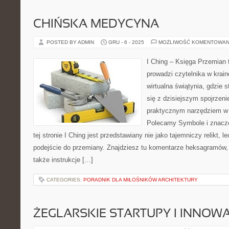
CHIŃSKA MEDYCYNA
POSTED BY ADMIN
GRU - 6 - 2025
MOŻLIWOŚĆ KOMENTOWAN
I Ching – Księga Przemian t
prowadzi czytelnika w krai
wirtualna świątynia, gdzie 
się z dzisiejszym spojrzeni
praktycznym narzędziem w 
Polecamy Symbole i znacze
tej stronie I Ching jest przedstawiany nie jako tajemniczy relikt, l
podejście do przemiany. Znajdziesz tu komentarze heksagramów, 
także instrukcje […]
CATEGORIES:
PORADNIK DLA MIŁOŚNIKÓW ARCHITEKTURY
ŻEGLARSKIE STARTUPY I INNOW