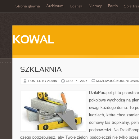
Archiwum
Niemcy
Partia
Strona główna
Gdańsk
Spis Treś
KOWAL
SZKLARNIA
POSTED BY ADMIN
GRU - 7 - 2025
MOŻLIWOŚĆ KOMENTOWAN
DzikiParapet.pl to przestrz
pokojowe wychodzą na pierw
uwagi każdego domu. To po
ludziach, które chcą zamie
domowy las tropikalny, pełn
podpowiedzi. Na DzikiParap
czego potrzebujesz, aby Twoje zieloni podopieczni nie tylko przeż