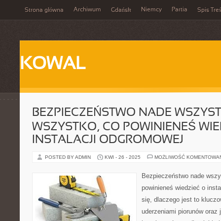
Archiwum
Niemcy
Partia
Strona główna
Gdańsk
Spis Treś
KOWAL
BEZPIECZEŃSTWO NADE WSZYST
WSZYSTKO, CO POWINIENEŚ WIE
INSTALACJI ODGROMOWEJ
POSTED BY ADMIN
KWI - 26 - 2025
MOŻLIWOŚĆ KOMENTOWA
Bezpieczeństwo nade wszy
powinieneś wiedzieć o inst
się, dlaczego jest to kluc
uderzeniami piorunów oraz 