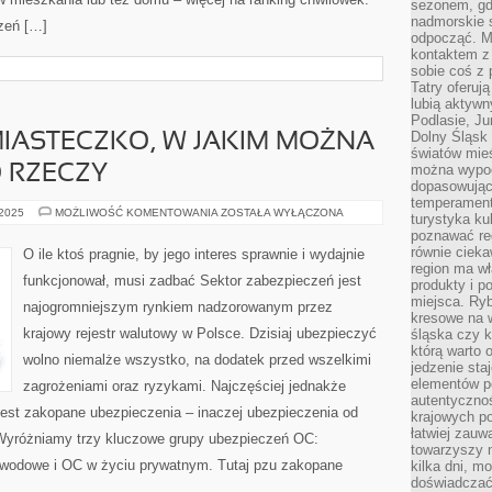
sezonem, gdy
nadmorskie 
zeń […]
odpocząć. M
kontaktem z
sobie coś z 
Tatry oferuj
lubią aktyw
Podlasie, J
Dolny Śląsk 
IASTECZKO, W JAKIM MOŻNA
światów mieś
można wypoc
 RZECZY
dopasowując
temperament
WARSZAWA
 2025
MOŻLIWOŚĆ KOMENTOWANIA
ZOSTAŁA WYŁĄCZONA
turystyka ku
TO
poznawać reg
MIASTECZKO,
W
równie cieka
O ile ktoś pragnie, by jego interes sprawnie i wydajnie
JAKIM
region ma wł
MOŻNA
funkcjonował, musi zadbać Sektor zabezpieczeń jest
produkty i po
OGROMNIE
DUŻO
miejsca. Ryb
najogromniejszym rynkiem nadzorowanym przez
RZECZY
kresowe na 
krajowy rejestr walutowy w Polsce. Dzisiaj ubezpieczyć
śląska czy 
którą warto 
wolno niemalże wszystko, na dodatek przed wszelkimi
jedzenie sta
elementów p
zagrożeniami oraz ryzykami. Najczęściej jednakże
autentyczno
st zakopane ubezpieczenia – inaczej ubezpieczenia od
krajowych po
łatwiej zauw
 Wyróżniamy trzy kluczowe grupy ubezpieczeń OC:
towarzyszy 
wodowe i OC w życiu prywatnym. Tutaj pzu zakopane
kilka dni, m
doświadczać