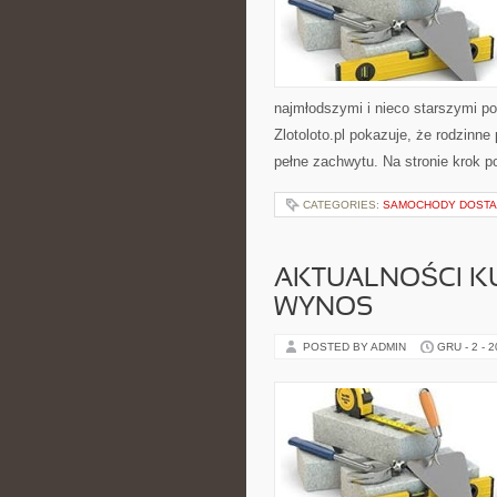
najmłodszymi i nieco starszymi po
Zlotoloto.pl pokazuje, że rodzinn
pełne zachwytu. Na stronie krok 
CATEGORIES:
SAMOCHODY DOSTA
AKTUALNOŚCI KU
WYNOS
POSTED BY ADMIN
GRU - 2 - 