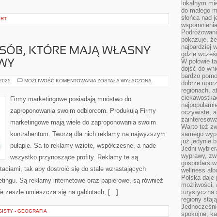
lokalnym mi
do małego 
słońca nad j
ART
wspomnienia 
Podróżowani
pokazuje, ż
najbardziej 
SÓB, KTÓRE MAJĄ WŁASNY
gdzie wcześn
W połowie tak
WY
dojść do wn
bardzo pomoc
BARDZO
 2025
MOŻLIWOŚĆ KOMENTOWANIA
ZOSTAŁA WYŁĄCZONA
dobrze upo
DUŻO
regionach, a
OSÓB,
KTÓRE
ciekawostka
Firmy marketingowe posiadają mnóstwo do
MAJĄ
najpopularni
WŁASNY
zaproponowania swoim odbiorcom. Produkują Firmy
oczywiste, a
OBIEKT
HANDLOWY
zainteresowa
marketingowe mają wiele do zaproponowania swoim
Warto też z
kontrahentom. Tworzą dla nich reklamy na najwyższym
samego wypo
już jedynie 
pułapie. Są to reklamy wzięte, współczesne, a nade
Jedni wybier
wyprawy, zw
wszystko przynoszące profity. Reklamy te są
gospodarstw
ciami, tak aby dostroić się do stale wzrastających
wellness al
Polska daje
tingu. Są reklamy internetowe oraz papierowe, są również
możliwości, a
Te zeszłe umieszcza się na gablotach, […]
turystyczna 
regiony staj
Jednocześni
ISTY - GEOGRAFIA
spokojne, k