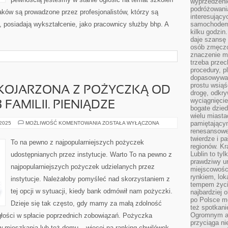
wyprzedzeni
podróżowania
aków są prowadzone przez profesjonalistów, którzy są
interesując
 posiadają wykształcenie, jako pracownicy służby bhp. A
samochodem,
kilku godzin
daje szansę
osób zmęczo
znaczenie ma
trzeba prze
procedury, p
dopasowywać
prostu wsiąś
 KOJARZONA Z POŻYCZKĄ OD
drogę, odkry
wyciągnięcie
FAMILII. PIENIĄDZE
bogate dzied
wielu miast
JEST
pamiętający
 2025
MOŻLIWOŚĆ KOMENTOWANIA
ZOSTAŁA WYŁĄCZONA
FAŁSZYWIE
renesansowe
KOJARZONA
twierdze i pa
Z
To na pewno z najpopularniejszych pożyczek
POŻYCZKĄ
regionów. K
OD
Lublin to tyl
udostępnianych przez instytucje. Warto To na pewno z
ZNAJOMYCH,
prawdziwy ur
LUB
najpopularniejszych pożyczek udzielanych przez
FAMILII.
miejscowośc
PIENIĄDZE
rynkiem, lok
instytucje. Należałoby pomyśleć nad skorzystaniem z
tempem życia
tej opcji w sytuacji, kiedy bank odmówił nam pożyczki.
najbardziej 
po Polsce m
Dzieje się tak często, gdy mamy za małą zdolność
też spotkani
Ogromnym at
łości w spłacie poprzednich zobowiązań. Pożyczka
przyciąga ni
w mieszkania lub też domu – więcej na ranking chwilówek.