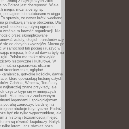
em. Jedną z największych zalet
 po Polsce jest dostępność. Wiele
ych miejsc można osiągnąć
 pociągiem lub autobusem w ciągu
. To sprawia, że nawet krótki weekend
 na prawdziwą zmianę otoczenia. Dla
nych codzienną rutyną ogromne
 właśnie ta łatwość organizacji. Nie
chodzić przez skomplikowane
lanować waluty, długich transferów czy
 się do obcych zwyczajów. Można po
ć w samochód lub pociąg i ruszyć w
wając miejsca, które od dawna były na
 ręki. Polska ma także niezwykle
zictwo historyczne i kulturowe. W
ach można spacerować ulicami
mi średniowiecze, oglądać
 kamienice, gotyckie kościoły, dawne
łace, które opowiadają historię całych
raków, Gdańsk, Wrocław, Toruń czy
ko najbardziej znane przykłady, ale
ok często kryje się w mniejszych
iach. Miasteczka z zachowanym
alnymi legendami i spokojniejszym
 potrafią zauroczyć bardziej niż
oblegane atrakcje turystyczne. Podróż
oże być nie tylko wypoczynkiem, ale
em z historią i tożsamością miejsc.
utem są również krajobrazy. Bałtyk
e tylko latem, lecz również poza