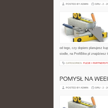
POSTED BY ADMIN
GRU - 2 - 
od tego, czy dopiero planujesz ku
siodle, na ProfiBike.pl znajdziesz
CATEGORIES:
FUZJE I PARTNERS
POMYSŁ NA WEE
POSTED BY ADMIN
GRU - 2 - 