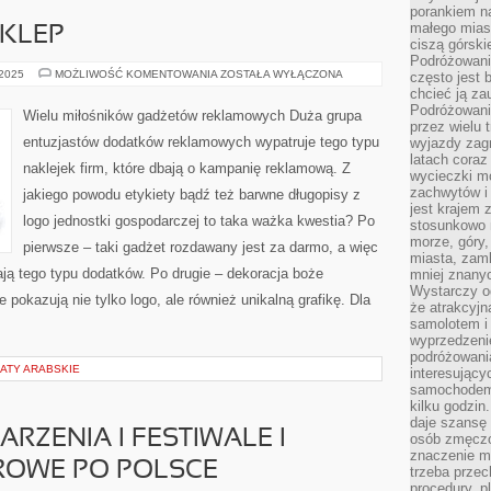
porankiem n
małego mias
KLEP
ciszą górsk
Podróżowani
BOARDSHORTY
 2025
MOŻLIWOŚĆ KOMENTOWANIA
ZOSTAŁA WYŁĄCZONA
często jest 
SKLEP
chcieć ją z
Podróżowanie
Wielu miłośników gadżetów reklamowych Duża grupa
przez wielu 
entuzjastów dodatków reklamowych wypatruje tego typu
wyjazdy zag
latach coraz
naklejek firm, które dbają o kampanię reklamową. Z
wycieczki mo
zachwytów i
jakiego powodu etykiety bądź też barwne długopisy z
jest krajem
logo jednostki gospodarczej to taka ważka kwestia? Po
stosunkowo n
morze, góry, 
pierwsze – taki gadżet rozdawany jest za darmo, a więc
miasta, zamk
ją tego typu dodatków. Po drugie – dekoracja boże
mniej znanyc
Wystarczy od
 pokazują nie tylko logo, ale również unikalną grafikę. Dla
że atrakcyj
samolotem i
wyprzedzeni
podróżowania
ATY ARABSKIE
interesując
samochodem,
kilku godzin
daje szansę
ZENIA I FESTIWALE I
osób zmęczo
znaczenie ma
OWE PO POLSCE
trzeba prze
procedury, p