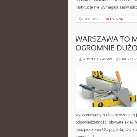
Instytucje nie wymagają zaświadc
CATEGORIES:
MEDYCYNA
WARSZAWA TO M
OGROMNIE DUŻO
POSTED BY ADMIN
GRU - 14 -
wyprzedawanym ubezpieczeniem je
odpowiedzialności obywatelskiej.
ubezpieczenie OC pojazdu, OC za
chroni […]