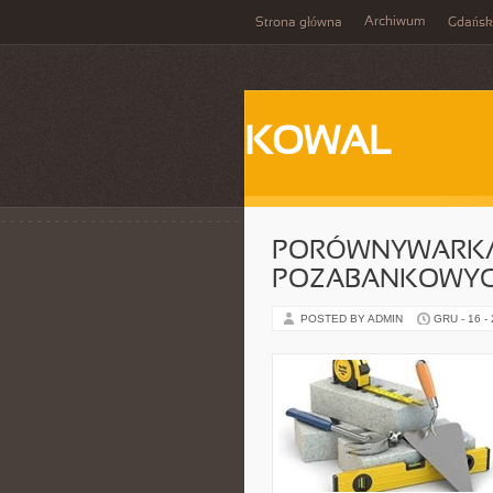
Archiwum
Strona główna
Gdańsk
KOWAL
PORÓWNYWARKA
POZABANKOWY
POSTED BY ADMIN
GRU - 16 -