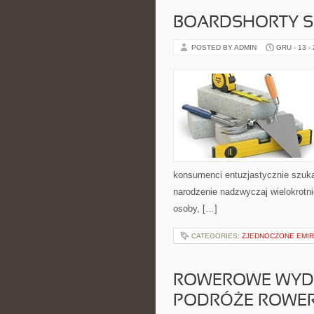
BOARDSHORTY S
POSTED BY ADMIN
GRU - 13 -
konsumenci entuzjastycznie szuka
narodzenie nadzwyczaj wielokrotnie
osoby, […]
CATEGORIES:
ZJEDNOCZONE EMIR
ROWEROWE WYDAR
PODRÓŻE ROWER