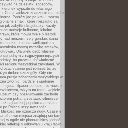
zywać na dziesiątki sposobów,
 kierunek wyjazdu do własnego
u. Coraz większe znaczenie ma także
linarna. Podróżując po kraju, można
ionalne smaki, które nierzadko są
we jak zabytki i krajobrazy. Każdy
asne tradycje kulinarne, lokalne
trawy, które mówią wiele o historii
y nad morzem, sery górskie, dania
wschodzie, kuchnia wielkopolska,
kaszubska tworzą mozaikę smaków,
odkrywać. Dla wielu osób właśnie
je się jednym z najprzyjemniejszych
odróży, bo pozwala doświadczać
ści regionu wszystkimi zmysłami. W
dróżach cenne jest również to, że
ażyć drobne szczegóły. Gdy nie
nam presja zobaczenia wszystkiego w
ożna zwolnić i bardziej świadomie
 miejsca. Spacer po lesie, rozmowa z
eszkańcem, wizyta na targu, wejście
muzeum czy obserwowanie zachodu
eziorem potrafią zostawić silniejsze
niż najbardziej popularna atrakcja.
e po Polsce uczy uważności i
e bliskość nie oznacza nudy. Czasem
wartościowe miejsca znajdują się tam,
iej w ogóle nie planowaliśmy jechać.
iej refleksji o odkrywaniu kraju łatwo