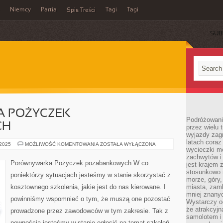
Niemcy
Partia
Tagi
Tagi
Spis Treści
SUB
 POŻYCZEK
Podróżowanie
CH
przez wielu 
wyjazdy zag
latach coraz
PORÓWNYWARKA
 2025
MOŻLIWOŚĆ KOMENTOWANIA
ZOSTAŁA WYŁĄCZONA
wycieczki mo
POŻYCZEK
POZABANKOWYCH
zachwytów i
Porównywarka Pożyczek pozabankowych W co
jest krajem
stosunkowo n
poniektórzy sytuacjach jesteśmy w stanie skorzystać z
morze, góry, 
kosztownego szkolenia, jakie jest do nas kierowane. I
miasta, zamk
mniej znanyc
powinniśmy wspomnieć o tym, że muszą one pozostać
Wystarczy od
że atrakcyj
prowadzone przez zawodowców w tym zakresie. Tak z
samolotem i
pewnością jesteśmy w stanie ogłosić na temat szkoleń