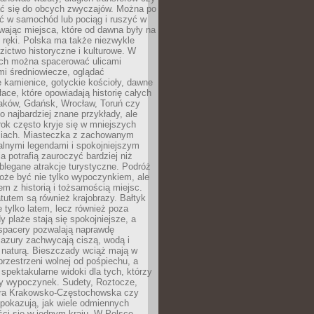
 się do obcych zwyczajów. Można po
ć w samochód lub pociąg i ruszyć w
wając miejsca, które od dawna były na
 ręki. Polska ma także niezwykle
zictwo historyczne i kulturowe. W
ach można spacerować ulicami
mi średniowiecze, oglądać
 kamienice, gotyckie kościoły, dawne
łace, które opowiadają historię całych
raków, Gdańsk, Wrocław, Toruń czy
ko najbardziej znane przykłady, ale
ok często kryje się w mniejszych
iach. Miasteczka z zachowanym
alnymi legendami i spokojniejszym
 potrafią zauroczyć bardziej niż
oblegane atrakcje turystyczne. Podróż
oże być nie tylko wypoczynkiem, ale
em z historią i tożsamością miejsc.
utem są również krajobrazy. Bałtyk
e tylko latem, lecz również poza
 plaże stają się spokojniejsze, a
spacery pozwalają naprawdę
azury zachwycają ciszą, wodą i
 naturą. Bieszczady wciąż mają w
przestrzeni wolnej od pośpiechu, a
ą spektakularne widoki dla tych, którzy
ny wypoczynek. Sudety, Roztocze,
ura Krakowsko-Częstochowska czy
pokazują, jak wiele odmiennych
ci się w jednym kraju. W Polsce