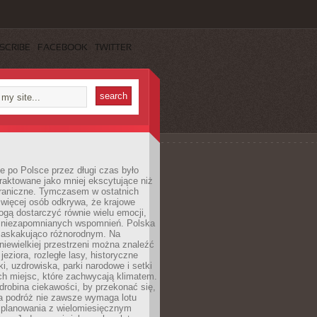
SCRIBE
FACEBOOK
TWITTER
 po Polsce przez długi czas było
traktowane jako mniej ekscytujące niż
raniczne. Tymczasem w ostatnich
 więcej osób odkrywa, że krajowe
gą dostarczyć równie wielu emocji,
 niezapomnianych wspomnień. Polska
 zaskakująco różnorodnym. Na
iewielkiej przestrzeni można znaleźć
jeziora, rozległe lasy, historyczne
i, uzdrowiska, parki narodowe i setki
h miejsc, które zachwycają klimatem.
robina ciekawości, by przekonać się,
na podróż nie zawsze wymaga lotu
 planowania z wielomiesięcznym