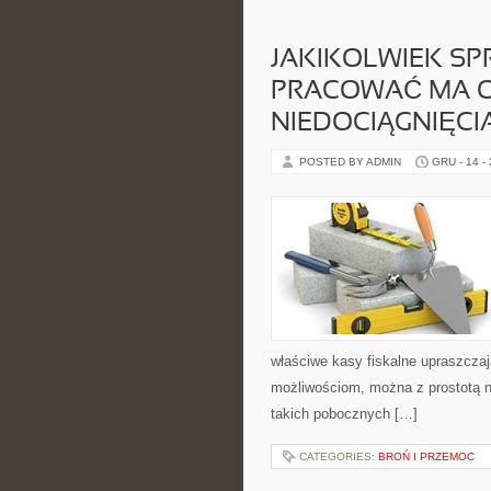
JAKIKOLWIEK SP
PRACOWAĆ MA O
NIEDOCIĄGNIĘCI
POSTED BY ADMIN
GRU - 14 -
właściwe kasy fiskalne upraszczaj
możliwościom, można z prostotą n
takich pobocznych […]
CATEGORIES:
BROŃ I PRZEMOC