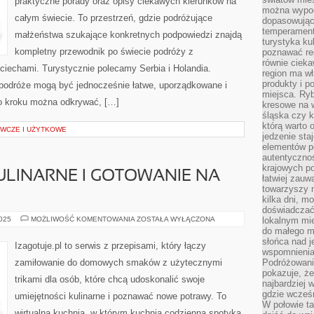
praktyczne porady oraz opisy ciekawych kierunków na
można wypoc
całym świecie. To przestrzeń, gdzie podróżujące
dopasowując
temperament
małżeństwa szukające konkretnych podpowiedzi znajdą
turystyka ku
kompletny przewodnik po świecie podróży z
poznawać reg
równie cieka
ciechami. Turystycznie polecamy Serbia i Holandia.
region ma wł
produkty i po
e podróże mogą być jednocześnie łatwe, uporządkowane i
miejsca. Ryb
po kroku można odkrywać, […]
kresowe na 
śląska czy 
którą warto 
WCZE I UŻYTKOWE
jedzenie sta
elementów p
autentyczno
krajowych po
LINARNE I GOTOWANIE NA
łatwiej zauw
towarzyszy 
kilka dni, m
doświadczać
AKTUALNOŚCI
2025
MOŻLIWOŚĆ KOMENTOWANIA
ZOSTAŁA WYŁĄCZONA
lokalnym mi
KULINARNE
do małego 
I
słońca nad j
GOTOWANIE
Izagotuje.pl to serwis z przepisami, który łączy
NA
wspomnienia 
WYNOS
zamiłowanie do domowych smaków z użytecznymi
Podróżowani
pokazuje, ż
trikami dla osób, które chcą udoskonalić swoje
najbardziej 
gdzie wcześn
umiejętności kulinarne i poznawać nowe potrawy. To
W połowie tak
wirtualna kuchnia, w którym kuchnia codzienna spotyka