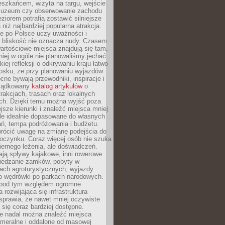
eszkańcem, wizyta na targu, wejście
muzeum czy obserwowanie zachodu
eziorem potrafią zostawić silniejsze
niż najbardziej popularna atrakcja.
e po Polsce uczy uważności i
e bliskość nie oznacza nudy. Czasem
wartościowe miejsca znajdują się tam,
iej w ogóle nie planowaliśmy jechać.
iej refleksji o odkrywaniu kraju łatwo
iosku, że przy planowaniu wyjazdów
ne bywają przewodniki, inspiracje i
rządkowany
katalog artykułów
o
trakcjach, trasach oraz lokalnych
ch. Dzięki temu można wyjść poza
ejsze kierunki i znaleźć miejsca mniej
le idealnie dopasowane do własnych
ń, tempa podróżowania i budżetu.
wrócić uwagę na zmianę podejścia do
czynku. Coraz więcej osób nie szuka
biernego leżenia, ale doświadczeń.
ają spływy kajakowe, inni rowerowe
iedzanie zamków, pobyty w
ach agroturystycznych, wyjazdy
bo wędrówki po parkach narodowych.
 pod tym względem ogromne
 rozwijająca się infrastruktura
sprawia, że nawet mniej oczywiste
ą się coraz bardziej dostępne.
e nadal można znaleźć miejsca
ameralne i oddalone od masowej