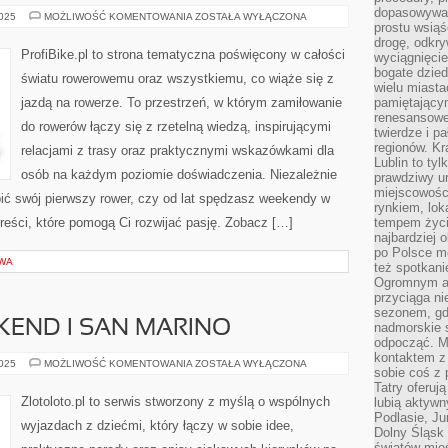
dopasowywać
ROWEROWE
2025
MOŻLIWOŚĆ KOMENTOWANIA
ZOSTAŁA WYŁĄCZONA
prostu wsiąś
WYDARZENIA
I
drogę, odkry
FESTIWALE
ProfiBike.pl to strona tematyczna poświęcony w całości
wyciągnięcie
I
PODRÓŻE
bogate dzied
światu rowerowemu oraz wszystkiemu, co wiąże się z
ROWEROWE
wielu miast
PO
jazdą na rowerze. To przestrzeń, w którym zamiłowanie
pamiętający
POLSCE
renesansowe
do rowerów łączy się z rzetelną wiedzą, inspirującymi
twierdze i pa
regionów. K
relacjami z trasy oraz praktycznymi wskazówkami dla
Lublin to tyl
osób na każdym poziomie doświadczenia. Niezależnie
prawdziwy ur
miejscowośc
pić swój pierwszy rower, czy od lat spędzasz weekendy w
rynkiem, lok
 treści, które pomogą Ci rozwijać pasję. Zobacz […]
tempem życia
najbardziej 
po Polsce m
TWA
też spotkani
Ogromnym at
przyciąga ni
sezonem, gdy
KEND I SAN MARINO
nadmorskie 
odpocząć. M
kontaktem z
POMYSŁ
2025
MOŻLIWOŚĆ KOMENTOWANIA
ZOSTAŁA WYŁĄCZONA
sobie coś z 
NA
WEEKEND
Tatry oferuj
I
Zlotoloto.pl to serwis stworzony z myślą o wspólnych
lubią aktyw
SAN
Podlasie, J
MARINO
wyjazdach z dziećmi, który łączy w sobie idee,
Dolny Śląsk 
światów mieś