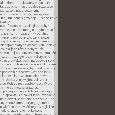
ad jeziorem, brukowanym rynkiem
ta, zapachem lasu po deszczu albo
iego szlaku poza sezonem.
e po Polsce uczy, że niezwykłość
bliżej, niż nam się wydaje. Trzeba tylko
auważyć.
 po Polsce przez długi czas było
traktowane jako mniej ekscytujące niż
raniczne. Tymczasem w ostatnich
 więcej osób odkrywa, że krajowe
gą dostarczyć równie wielu emocji,
 niezapomnianych wspomnień. Polska
 zaskakująco różnorodnym. Na
iewielkiej przestrzeni można znaleźć
jeziora, rozległe lasy, historyczne
i, uzdrowiska, parki narodowe i setki
h miejsc, które zachwycają klimatem.
robina ciekawości, by przekonać się,
na podróż nie zawsze wymaga lotu
 planowania z wielomiesięcznym
em. Jedną z największych zalet
 po Polsce jest dostępność. Wiele
ych miejsc można osiągnąć
 pociągiem lub autobusem w ciągu
. To sprawia, że nawet krótki weekend
 na prawdziwą zmianę otoczenia. Dla
nych codzienną rutyną ogromne
 właśnie ta łatwość organizacji. Nie
chodzić przez skomplikowane
lanować waluty, długich transferów czy