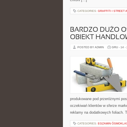
CATEGORIES:
GRAFFITI I STREET 
BARDZO DUŻO O
OBIEKT HANDLO
POSTED BY ADMIN
GRU - 14 -
produkowane pod przeróżnymi posta
oczekiwań klientów w sferze marke
reklamy na dodatkowych foliach. 
CATEGORIES:
EGZAMIN ÓSMOKLAS