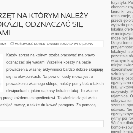
turystyki. 
ekonomiczny
kierunki, ws
RZĘT NA KTÓRYM NALEŻY
restauracje,
przedsiębio
KAZJĘ ODZNACZAĆ SIĘ
wyjazdu pozo
lokalną ofer
AMI
w mniejszyc
może być je
Dzięki temu 
JAKIKOLWIEK
 2025
MOŻLIWOŚĆ KOMENTOWANIA
ZOSTAŁA WYŁĄCZONA
przyjemności
SPRZĘT
NA
lokalnych sp
KTÓRYM
Każdy sprzęt na którym trzeba pracować ma prawo
pozostaje r
NALEŻY
PRACOWAĆ
własnym kra
odznaczać się wadami Wszelkie koszty na bazie
MA
miejsc związ
OKAZJĘ
prowadzenia własnej aktywności bardzo dobrze skupiają
dzieciństwe
ODZNACZAĆ
SIĘ
szkolnymi w
się na ekwipunkach. Na pewno, kiedy mowa jest o
NIEDOCIĄGNIĘCIAMI
bardziej oso
egzotyczna 
prowadzeniu własnego sklepu, należy pomyśleć o takich
kraj, w któr
ekwipunkach, jakim są kasy fiskalne tutaj. To własne
oczywisty. M
tajemnice. 
ą pracę każdemu ekspedientowi. To właśnie dzięki wielu
odkrywaniem
azbijać towary, a także drukować paragony. Za pomocą
szerszej opo
udawać. Nie 
egzotycznyc
rytmy pór rok
Właśnie dlat
kompleksów 
innych kraj