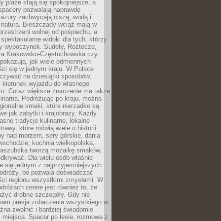
 plaże stają się spokojniejsze, a
spacery pozwalają naprawdę
azury zachwycają ciszą, wodą i
 naturą. Bieszczady wciąż mają w
przestrzeni wolnej od pośpiechu, a
ą spektakularne widoki dla tych, którzy
ny wypoczynek. Sudety, Roztocze,
ura Krakowsko-Częstochowska czy
pokazują, jak wiele odmiennych
ci się w jednym kraju. W Polsce
zywać na dziesiątki sposobów,
 kierunek wyjazdu do własnego
u. Coraz większe znaczenie ma także
linarna. Podróżując po kraju, można
ionalne smaki, które nierzadko są
we jak zabytki i krajobrazy. Każdy
asne tradycje kulinarne, lokalne
trawy, które mówią wiele o historii
y nad morzem, sery górskie, dania
wschodzie, kuchnia wielkopolska,
kaszubska tworzą mozaikę smaków,
odkrywać. Dla wielu osób właśnie
je się jednym z najprzyjemniejszych
odróży, bo pozwala doświadczać
ści regionu wszystkimi zmysłami. W
dróżach cenne jest również to, że
ażyć drobne szczegóły. Gdy nie
nam presja zobaczenia wszystkiego w
ożna zwolnić i bardziej świadomie
 miejsca. Spacer po lesie, rozmowa z