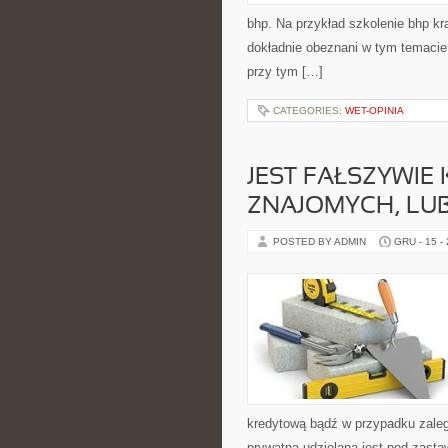
bhp. Na przykład szkolenie bhp kr
dokładnie obeznani w tym temacie,
przy tym […]
CATEGORIES:
WET-OPINIA
JEST FAŁSZYWIE
ZNAJOMYCH, LUB 
POSTED BY ADMIN
GRU - 15 -
kredytową bądź w przypadku zaleg
prywatna udzielana jest pod zasta