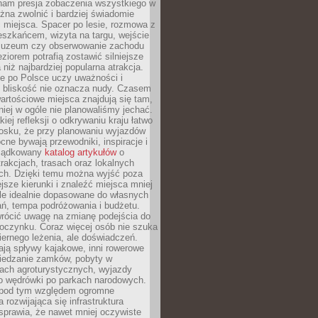
nam presja zobaczenia wszystkiego w
ożna zwolnić i bardziej świadomie
 miejsca. Spacer po lesie, rozmowa z
eszkańcem, wizyta na targu, wejście
muzeum czy obserwowanie zachodu
eziorem potrafią zostawić silniejsze
niż najbardziej popularna atrakcja.
e po Polsce uczy uważności i
e bliskość nie oznacza nudy. Czasem
wartościowe miejsca znajdują się tam,
iej w ogóle nie planowaliśmy jechać.
iej refleksji o odkrywaniu kraju łatwo
iosku, że przy planowaniu wyjazdów
ne bywają przewodniki, inspiracje i
rządkowany
katalog artykułów
o
trakcjach, trasach oraz lokalnych
ch. Dzięki temu można wyjść poza
ejsze kierunki i znaleźć miejsca mniej
le idealnie dopasowane do własnych
ń, tempa podróżowania i budżetu.
wrócić uwagę na zmianę podejścia do
czynku. Coraz więcej osób nie szuka
biernego leżenia, ale doświadczeń.
ają spływy kajakowe, inni rowerowe
iedzanie zamków, pobyty w
ach agroturystycznych, wyjazdy
bo wędrówki po parkach narodowych.
 pod tym względem ogromne
 rozwijająca się infrastruktura
sprawia, że nawet mniej oczywiste