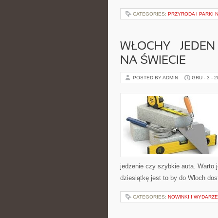
CATEGORIES:
PRZYRODA I PARKI
WŁOCHY – JEDEN
NA ŚWIECIE
POSTED BY ADMIN
GRU - 3 - 
jedzenie czy szybkie auta. Warto j
dziesiątkę jest to by do Włoch do
CATEGORIES:
NOWINKI I WYDARZ