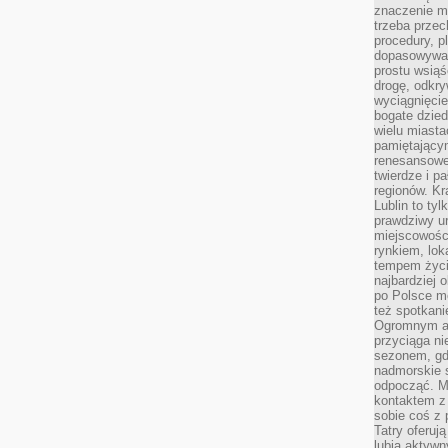
znaczenie ma
trzeba prze
procedury, p
dopasowywać
prostu wsiąś
drogę, odkry
wyciągnięcie
bogate dzied
wielu miast
pamiętający
renesansowe
twierdze i pa
regionów. K
Lublin to tyl
prawdziwy ur
miejscowośc
rynkiem, lok
tempem życia
najbardziej 
po Polsce m
też spotkani
Ogromnym at
przyciąga ni
sezonem, gdy
nadmorskie 
odpocząć. M
kontaktem z
sobie coś z 
Tatry oferuj
lubią aktyw