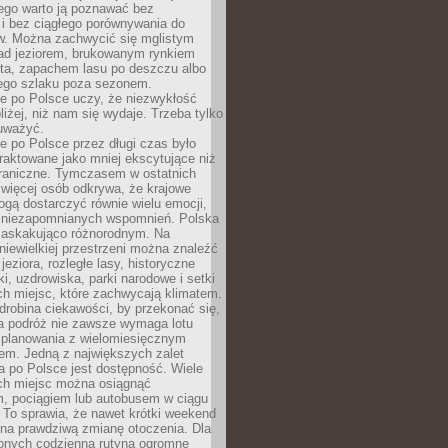
ego warto ją poznawać bez
i bez ciągłego porównywania do
ów. Można zachwycić się mglistym
ad jeziorem, brukowanym rynkiem
ta, zapachem lasu po deszczu albo
iego szlaku poza sezonem.
e po Polsce uczy, że niezwykłość
bliżej, niż nam się wydaje. Trzeba tylko
auważyć.
 po Polsce przez długi czas było
traktowane jako mniej ekscytujące niż
raniczne. Tymczasem w ostatnich
 więcej osób odkrywa, że krajowe
gą dostarczyć równie wielu emocji,
 niezapomnianych wspomnień. Polska
 zaskakująco różnorodnym. Na
iewielkiej przestrzeni można znaleźć
jeziora, rozległe lasy, historyczne
i, uzdrowiska, parki narodowe i setki
h miejsc, które zachwycają klimatem.
robina ciekawości, by przekonać się,
na podróż nie zawsze wymaga lotu
 planowania z wielomiesięcznym
em. Jedną z największych zalet
 po Polsce jest dostępność. Wiele
ych miejsc można osiągnąć
 pociągiem lub autobusem w ciągu
. To sprawia, że nawet krótki weekend
 na prawdziwą zmianę otoczenia. Dla
nych codzienną rutyną ogromne