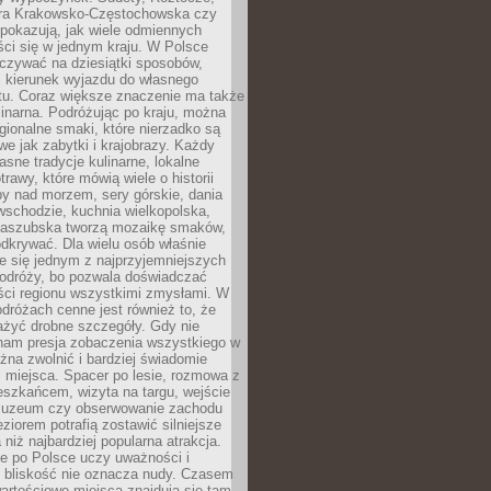
ura Krakowsko-Częstochowska czy
pokazują, jak wiele odmiennych
ci się w jednym kraju. W Polsce
zywać na dziesiątki sposobów,
 kierunek wyjazdu do własnego
u. Coraz większe znaczenie ma także
linarna. Podróżując po kraju, można
ionalne smaki, które nierzadko są
we jak zabytki i krajobrazy. Każdy
asne tradycje kulinarne, lokalne
trawy, które mówią wiele o historii
y nad morzem, sery górskie, dania
wschodzie, kuchnia wielkopolska,
kaszubska tworzą mozaikę smaków,
odkrywać. Dla wielu osób właśnie
je się jednym z najprzyjemniejszych
odróży, bo pozwala doświadczać
ści regionu wszystkimi zmysłami. W
dróżach cenne jest również to, że
ażyć drobne szczegóły. Gdy nie
nam presja zobaczenia wszystkiego w
ożna zwolnić i bardziej świadomie
 miejsca. Spacer po lesie, rozmowa z
eszkańcem, wizyta na targu, wejście
muzeum czy obserwowanie zachodu
eziorem potrafią zostawić silniejsze
niż najbardziej popularna atrakcja.
e po Polsce uczy uważności i
e bliskość nie oznacza nudy. Czasem
wartościowe miejsca znajdują się tam,