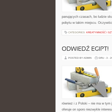
panujących czasach, bo ludzie sku
pobytu w takim miejscu. Oczywiśc
CATEGORIES:
KREATYWNOŚĆ I SZ
ODWIEDŹ EGIPT!
POSTED BY ADMIN
GRU - 3 - 
również i z Polski – nie ma w tym
oferuje on sporo niezwykle intere