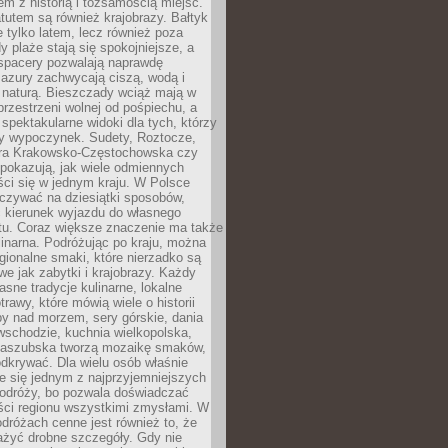
em z historią i tożsamością miejsc.
utem są również krajobrazy. Bałtyk
e tylko latem, lecz również poza
 plaże stają się spokojniejsze, a
spacery pozwalają naprawdę
azury zachwycają ciszą, wodą i
 naturą. Bieszczady wciąż mają w
przestrzeni wolnej od pośpiechu, a
ą spektakularne widoki dla tych, którzy
ny wypoczynek. Sudety, Roztocze,
ura Krakowsko-Częstochowska czy
pokazują, jak wiele odmiennych
ci się w jednym kraju. W Polsce
zywać na dziesiątki sposobów,
 kierunek wyjazdu do własnego
u. Coraz większe znaczenie ma także
linarna. Podróżując po kraju, można
ionalne smaki, które nierzadko są
we jak zabytki i krajobrazy. Każdy
asne tradycje kulinarne, lokalne
trawy, które mówią wiele o historii
y nad morzem, sery górskie, dania
wschodzie, kuchnia wielkopolska,
kaszubska tworzą mozaikę smaków,
odkrywać. Dla wielu osób właśnie
je się jednym z najprzyjemniejszych
odróży, bo pozwala doświadczać
ści regionu wszystkimi zmysłami. W
dróżach cenne jest również to, że
ażyć drobne szczegóły. Gdy nie