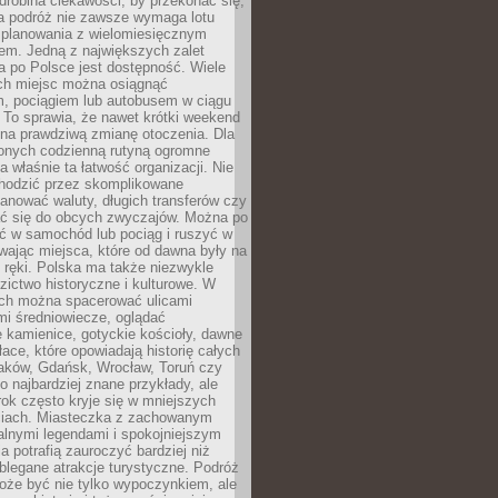
robina ciekawości, by przekonać się,
na podróż nie zawsze wymaga lotu
 planowania z wielomiesięcznym
em. Jedną z największych zalet
 po Polsce jest dostępność. Wiele
ych miejsc można osiągnąć
 pociągiem lub autobusem w ciągu
. To sprawia, że nawet krótki weekend
 na prawdziwą zmianę otoczenia. Dla
nych codzienną rutyną ogromne
 właśnie ta łatwość organizacji. Nie
chodzić przez skomplikowane
lanować waluty, długich transferów czy
 się do obcych zwyczajów. Można po
ć w samochód lub pociąg i ruszyć w
wając miejsca, które od dawna były na
 ręki. Polska ma także niezwykle
zictwo historyczne i kulturowe. W
ach można spacerować ulicami
mi średniowiecze, oglądać
 kamienice, gotyckie kościoły, dawne
łace, które opowiadają historię całych
raków, Gdańsk, Wrocław, Toruń czy
ko najbardziej znane przykłady, ale
ok często kryje się w mniejszych
iach. Miasteczka z zachowanym
alnymi legendami i spokojniejszym
 potrafią zauroczyć bardziej niż
oblegane atrakcje turystyczne. Podróż
oże być nie tylko wypoczynkiem, ale