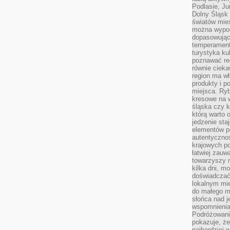
Podlasie, J
Dolny Śląsk 
światów mieś
można wypoc
dopasowując
temperament
turystyka ku
poznawać reg
równie cieka
region ma wł
produkty i po
miejsca. Ryb
kresowe na 
śląska czy 
którą warto 
jedzenie sta
elementów p
autentyczno
krajowych po
łatwiej zauw
towarzyszy 
kilka dni, m
doświadczać
lokalnym mi
do małego 
słońca nad j
wspomnienia 
Podróżowani
pokazuje, ż
najbardziej 