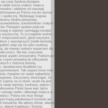
ą się coraz bardziej dostępne.
e nadal można znaleźć miejsca
ameralne i oddalone od masowej
Podróżowanie po Polsce ma też wymiar
 i społeczny. Wybierając krajowe
pieramy lokalne pensjonaty,
 przewodników, rzemieślników i małych
rców. Pieniądze wydane podczas
stają w regionie i pomagają rozwijać
tę turystyczną. To szczególnie istotne
h miejscowościach, gdzie turystyka
dnym z ważniejszych źródeł dochodu.
podróż staje się nie tylko osobistą
ą, ale również realnym wsparciem dla
ołeczności. Nie bez znaczenia
ównież aspekt emocjonalny. Podróże po
ju często prowadzą do odkrywania
anych z rodzinną historią,
m, opowieściami dziadków czy
spomnieniami. Taki wyjazd może mieć
bisty charakter niż nawet najbardziej
wyprawa. Zaczynamy dostrzegać, że
ym żyjemy na co dzień, wcale nie jest
a swoje warstwy, kontrasty, piękno i
Odkrywanie Polski bywa więc także
 samego siebie i własnego miejsca w
wieści. Polska nie musi nikogo
jest kopią południowych kurortów ani
h kierunków. Ma własny klimat, własne
u, własne krajobrazy i historię.