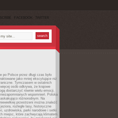
SCRIBE
FACEBOOK
TWITTER
 po Polsce przez długi czas było
traktowane jako mniej ekscytujące niż
raniczne. Tymczasem w ostatnich
 więcej osób odkrywa, że krajowe
gą dostarczyć równie wielu emocji,
 niezapomnianych wspomnień. Polska
 zaskakująco różnorodnym. Na
iewielkiej przestrzeni można znaleźć
jeziora, rozległe lasy, historyczne
i, uzdrowiska, parki narodowe i setki
h miejsc, które zachwycają klimatem.