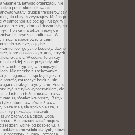
 właśnie ta łatwość organizacji. Nie
chodzić przez skomplikowane
lanować waluty, długich transferów czy
 się do obcych zwyczajów. Można po
ć w samochód lub pociąg i ruszyć w
wając miejsca, które od dawna były na
 ręki. Polska ma także niezwykle
zictwo historyczne i kulturowe. W
ach można spacerować ulicami
mi średniowiecze, oglądać
 kamienice, gotyckie kościoły, dawne
łace, które opowiadają historię całych
raków, Gdańsk, Wrocław, Toruń czy
ko najbardziej znane przykłady, ale
ok często kryje się w mniejszych
iach. Miasteczka z zachowanym
alnymi legendami i spokojniejszym
 potrafią zauroczyć bardziej niż
oblegane atrakcje turystyczne. Podróż
oże być nie tylko wypoczynkiem, ale
em z historią i tożsamością miejsc.
utem są również krajobrazy. Bałtyk
e tylko latem, lecz również poza
 plaże stają się spokojniejsze, a
spacery pozwalają naprawdę
azury zachwycają ciszą, wodą i
 naturą. Bieszczady wciąż mają w
przestrzeni wolnej od pośpiechu, a
ą spektakularne widoki dla tych, którzy
ny wypoczynek. Sudety, Roztocze,