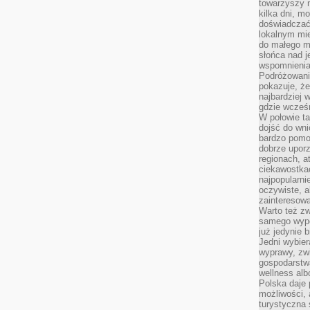
towarzyszy 
kilka dni, m
doświadczać
lokalnym mi
do małego 
słońca nad j
wspomnienia 
Podróżowani
pokazuje, ż
najbardziej 
gdzie wcześn
W połowie tak
dojść do wn
bardzo pomoc
dobrze upo
regionach, a
ciekawostka
najpopularni
oczywiste, a
zainteresowa
Warto też z
samego wypo
już jedynie 
Jedni wybier
wyprawy, zw
gospodarstw
wellness al
Polska daje
możliwości, a
turystyczna 