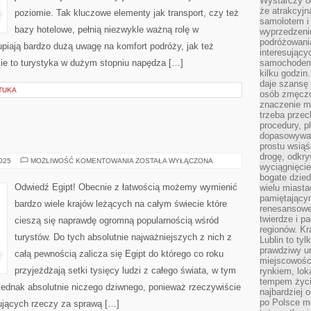
Wystarczy od
że atrakcyj
poziomie. Tak kluczowe elementy jak transport, czy też
samolotem i
bazy hotelowe, pełnią niezwykle ważną rolę w
wyprzedzeni
podróżowania
piają bardzo dużą uwagę na komfort podróży, jak też
interesując
ie to turystyka w dużym stopniu napędza […]
samochodem,
kilku godzin
daje szansę
TUKA
osób zmęczo
znaczenie ma
trzeba prze
procedury, p
dopasowywać
prostu wsiąś
drogę, odkry
ODWIEDŹ
2025
MOŻLIWOŚĆ KOMENTOWANIA
ZOSTAŁA WYŁĄCZONA
wyciągnięcie
EGIPT!
bogate dzied
Odwiedź Egipt! Obecnie z łatwością możemy wymienić
wielu miast
pamiętający
bardzo wiele krajów leżących na całym świecie które
renesansowe
twierdze i pa
cieszą się naprawdę ogromną popularnością wśród
regionów. K
turystów. Do tych absolutnie najważniejszych z nich z
Lublin to tyl
prawdziwy ur
całą pewnością zalicza się Egipt do którego co roku
miejscowośc
przyjeżdżają setki tysięcy ludzi z całego świata, w tym
rynkiem, lok
tempem życia
 jednak absolutnie niczego dziwnego, ponieważ rzeczywiście
najbardziej 
po Polsce m
sujących rzeczy za sprawą […]