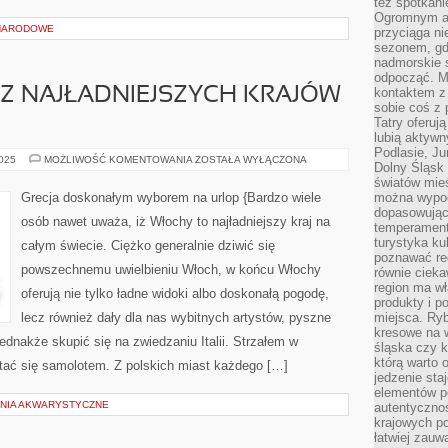
też spotkani
Ogromnym at
 NARODOWE
przyciąga ni
sezonem, gdy
nadmorskie 
odpocząć. M
 Z NAJŁADNIEJSZYCH KRAJÓW
kontaktem z
sobie coś z 
Tatry oferuj
lubią aktyw
Podlasie, J
WŁOCHY
2025
MOŻLIWOŚĆ KOMENTOWANIA
ZOSTAŁA WYŁĄCZONA
Dolny Śląsk 
–
JEDEN
światów mieś
Z
Grecja doskonałym wyborem na urlop {Bardzo wiele
można wypoc
NAJŁADNIEJSZYCH
dopasowując
KRAJÓW
osób nawet uważa, iż Włochy to najładniejszy kraj na
NA
temperament
ŚWIECIE
turystyka ku
całym świecie. Ciężko generalnie dziwić się
poznawać reg
powszechnemu uwielbieniu Włoch, w końcu Włochy
równie cieka
region ma wł
oferują nie tylko ładne widoki albo doskonałą pogodę,
produkty i po
lecz również dały dla nas wybitnych artystów, pyszne
miejsca. Ryb
kresowe na 
ednakże skupić się na zwiedzaniu Italii. Strzałem w
śląska czy 
którą warto 
stać się samolotem. Z polskich miast każdego […]
jedzenie sta
elementów p
ENIA AKWARYSTYCZNE
autentyczno
krajowych po
łatwiej zauw