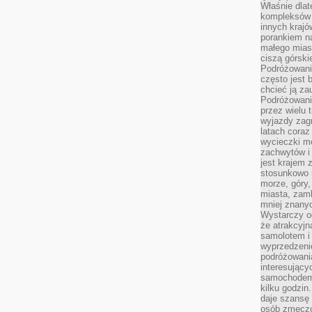
Właśnie dlat
kompleksów 
innych kraj
porankiem n
małego mias
ciszą górsk
Podróżowani
często jest 
chcieć ją z
Podróżowanie
przez wielu 
wyjazdy zag
latach coraz
wycieczki mo
zachwytów i
jest krajem
stosunkowo n
morze, góry, 
miasta, zamk
mniej znanyc
Wystarczy od
że atrakcyj
samolotem i
wyprzedzeni
podróżowania
interesując
samochodem,
kilku godzin
daje szansę
osób zmęczo