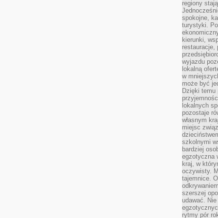
regiony staj
Jednocześni
spokojne, k
turystyki. 
ekonomiczny
kierunki, ws
restauracje,
przedsiębio
wyjazdu pozo
lokalną ofer
w mniejszyc
może być je
Dzięki temu 
przyjemności
lokalnych sp
pozostaje r
własnym kra
miejsc związ
dzieciństwe
szkolnymi w
bardziej oso
egzotyczna 
kraj, w któr
oczywisty. M
tajemnice. 
odkrywaniem
szerszej opo
udawać. Nie 
egzotycznyc
rytmy pór rok