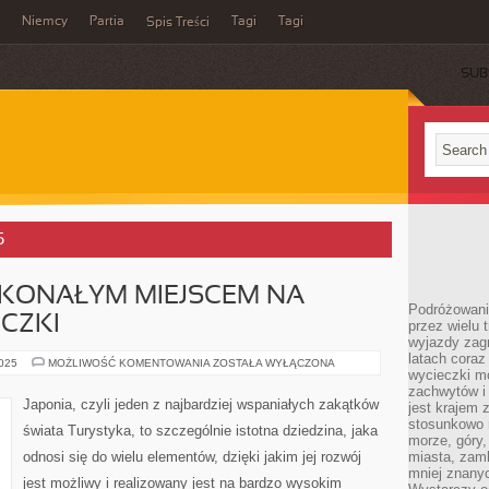
Niemcy
Partia
Tagi
Tagi
Spis Treści
SUB
5
KONAŁYM MIEJSCEM NA
Podróżowanie
CZKI
przez wielu 
wyjazdy zag
latach coraz
WARSZAWA
2025
MOŻLIWOŚĆ KOMENTOWANIA
ZOSTAŁA WYŁĄCZONA
wycieczki mo
DOSKONAŁYM
MIEJSCEM
zachwytów i
NA
Japonia, czyli jeden z najbardziej wspaniałych zakątków
jest krajem
RODZINNE
WYCIECZKI
stosunkowo n
świata Turystyka, to szczególnie istotna dziedzina, jaka
morze, góry, 
odnosi się do wielu elementów, dzięki jakim jej rozwój
miasta, zamk
mniej znanyc
jest możliwy i realizowany jest na bardzo wysokim