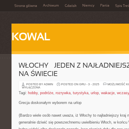
Archiwum
Niemcy
Partia
Strona główna
Gdańsk
Spis Treś
KOWAL
WŁOCHY – JEDEN Z NAJŁADNIEJ
NA ŚWIECIE
POSTED BY ADMIN
POSTED ON GRU - 3 - 2025
MOŻLIWOŚĆ 
WYŁĄCZONA
Tagi:
hobby
,
podróże
,
rozrywka
,
turystyka
,
urlop
,
wakacje
,
wczas
Grecja doskonałym wyborem na urlop
{Bardzo wiele osób nawet uważa, iż Włochy to najładniejszy kraj 
generalnie dziwić się powszechnemu uwielbieniu Włoch, w końcu W