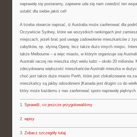
naprawdę się postaramy, zapewne uda się nam zwiedzić ten wspan
ustalić dla siebie jakiś cel!
A trzeba otwarcie napisać, iż Australia może zaoferować dla podr
Oczywiście Sydney, które we wszystkich rankingach jest zamie
miejscach, jeżeli brać pod uwagę zadowolenie mieszkańców z życ
zabytków, np. słynną Operę, lecz także dużo innych miejsc. Inte
także Melbourne – a więc miasto, w którym organizuje się Austr
Australii raczej nie mieszka zbyt wielu ludzi – około 20 milionów.
zdecydowana większość mieszkańców Australii mieszka w dużyc
choć jest także duże miasto Perth, które jest zlokalizowane na z
mieszkańcy są jakby odosobnieni.|Kanada jest drugim co do wiel
który może każdemu z nas zaoferować sporo naprawdę pięknych 
1.
Sprawdź, co jeszcze przygotowaliśmy
2.
wpisy
3.
Zobacz szczegóły tutaj