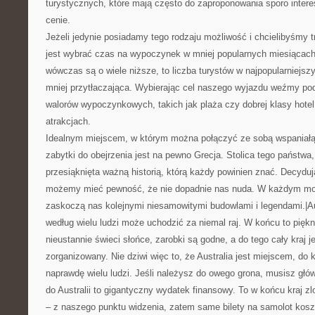
turystycznych, które mają często do zaproponowania sporo interes
cenie.
Jeżeli jedynie posiadamy tego rodzaju możliwość i chcielibyśmy 
jest wybrać czas na wypoczynek w mniej popularnych miesiącach
wówczas są o wiele niższe, to liczba turystów w najpopularniejszy
mniej przytłaczająca. Wybierając cel naszego wyjazdu weźmy po
walorów wypoczynkowych, takich jak plaża czy dobrej klasy hotel
atrakcjach.
Idealnym miejscem, w którym można połączyć ze sobą wspaniałą 
zabytki do obejrzenia jest na pewno Grecja. Stolica tego państwa,
przesiąknięta ważną historią, którą każdy powinien znać. Decyduj
możemy mieć pewność, że nie dopadnie nas nuda. W każdym m
zaskoczą nas kolejnymi niesamowitymi budowlami i legendami.|Aust
według wielu ludzi może uchodzić za niemal raj. W końcu to pięk
nieustannie świeci słońce, zarobki są godne, a do tego cały kraj j
zorganizowany. Nie dziwi więc to, że Australia jest miejscem, do 
naprawdę wielu ludzi. Jeśli należysz do owego grona, musisz głó
do Australii to gigantyczny wydatek finansowy. To w końcu kraj z
– z naszego punktu widzenia, zatem same bilety na samolot koszt