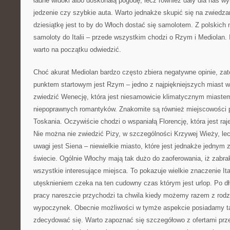
ładne widoki albo doskonałą pogodę, lecz również dały dla nas wy
jedzenie czy szybkie auta. Warto jednakże skupić się na zwiedzani
dziesiątkę jest to by do Włoch dostać się samolotem. Z polskich 
samoloty do Italii – przede wszystkim chodzi o Rzym i Mediolan.
warto na początku odwiedzić.
Choć akurat Mediolan bardzo często zbiera negatywne opinie, z
punktem startowym jest Rzym – jedno z najpiękniejszych miast w
zwiedzić Wenecję, która jest niesamowicie klimatycznym miastem
niepoprawnych romantyków. Znakomite są również miejscowości p
Toskania. Oczywiście chodzi o wspaniałą Florencję, która jest raj
Nie można nie zwiedzić Pizy, w szczególności Krzywej Wieży, lec
uwagi jest Siena – niewielkie miasto, które jest jednakże jednym 
świecie. Ogólnie Włochy mają tak dużo do zaoferowania, iż zabra
wszystkie interesujące miejsca. To pokazuje wielkie znaczenie Ita
utęsknieniem czeka na ten cudowny czas którym jest urlop. Po d
pracy nareszcie przychodzi ta chwila kiedy możemy razem z rod
wypoczynek. Obecnie możliwości w tymże aspekcie posiadamy tak
zdecydować się. Warto zapoznać się szczegółowo z ofertami prz