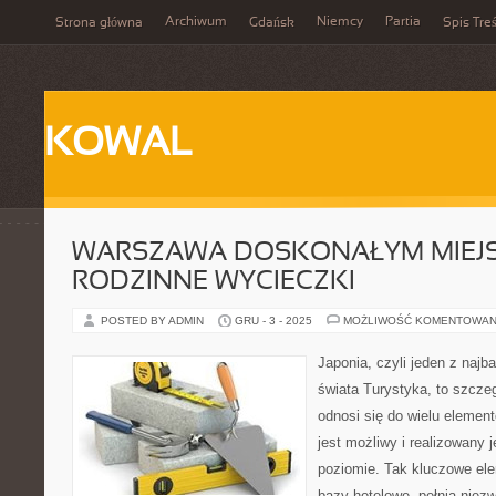
Archiwum
Niemcy
Partia
Strona główna
Gdańsk
Spis Treś
KOWAL
WARSZAWA DOSKONAŁYM MIEJ
RODZINNE WYCIECZKI
POSTED BY ADMIN
GRU - 3 - 2025
MOŻLIWOŚĆ KOMENTOWAN
Japonia, czyli jeden z najb
świata Turystyka, to szczeg
odnosi się do wielu elementó
jest możliwy i realizowany 
poziomie. Tak kluczowe ele
bazy hotelowe, pełnią niez