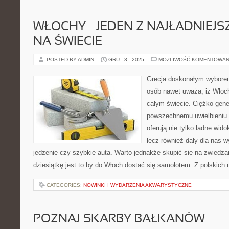
WŁOCHY – JEDEN Z NAJŁADNIEJ
NA ŚWIECIE
POSTED BY ADMIN
GRU - 3 - 2025
MOŻLIWOŚĆ KOMENTOWAN
Grecja doskonałym wyborem
osób nawet uważa, iż Włochy
całym świecie. Ciężko gener
powszechnemu uwielbieniu
oferują nie tylko ładne wid
lecz również dały dla nas w
jedzenie czy szybkie auta. Warto jednakże skupić się na zwiedzani
dziesiątkę jest to by do Włoch dostać się samolotem. Z polskich
CATEGORIES:
NOWINKI I WYDARZENIA AKWARYSTYCZNE
POZNAJ SKARBY BAŁKANÓW