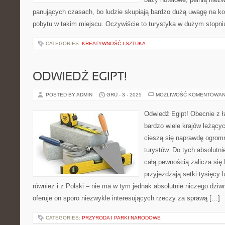
panujących czasach, bo ludzie skupiają bardzo dużą uwagę na kom
pobytu w takim miejscu. Oczywiście to turystyka w dużym stopn
CATEGORIES:
KREATYWNOŚĆ I SZTUKA
ODWIEDŹ EGIPT!
POSTED BY ADMIN
GRU - 3 - 2025
MOŻLIWOŚĆ KOMENTOWAN
Odwiedź Egipt! Obecnie z 
bardzo wiele krajów leżący
cieszą się naprawdę ogrom
turystów. Do tych absolutni
całą pewnością zalicza się 
przyjeżdżają setki tysięcy 
również i z Polski – nie ma w tym jednak absolutnie niczego dzi
oferuje on sporo niezwykle interesujących rzeczy za sprawą […]
CATEGORIES:
PRZYRODA I PARKI NARODOWE