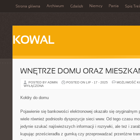
Archiwum
Niemcy
Partia
Strona główna
Gdańsk
Spis Treś
KOWAL
WNĘTRZE DOMU ORAZ MIESZKA
POSTED BY ADMIN
POSTED ON LIP - 17 - 2025
MOŻLIWOŚĆ 
WYŁĄCZONA
Kołdry do domu
Pojawienie się bankowości elektronowej okazało się oryginalnym 
wiele również podniosło dyspozycje sieci www. Od tego czasu moż
jedynie szukać najświeższych informacji i rozrywki, ale też i zara
kupując prześcieradła z gumką czy przeprowadzać przeróżne tran