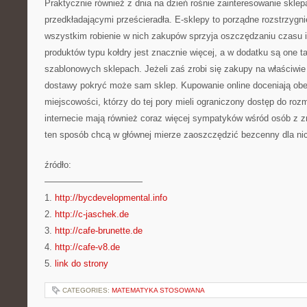
Praktycznie również z dnia na dzień rośnie zainteresowanie skle
przedkładającymi prześcieradła. E-sklepy to porządne rozstrzygn
wszystkim robienie w nich zakupów sprzyja oszczędzaniu czasu i 
produktów typu kołdry jest znacznie więcej, a w dodatku są one t
szablonowych sklepach. Jeżeli zaś zrobi się zakupy na właściwi
dostawy pokryć może sam sklep. Kupowanie online doceniają ob
miejscowości, którzy do tej pory mieli ograniczony dostęp do ro
internecie mają również coraz więcej sympatyków wśród osób z z
ten sposób chcą w głównej mierze zaoszczędzić bezcenny dla ni
źródło:
———————————
1.
http://bycdevelopmental.info
2.
http://c-jaschek.de
3.
http://cafe-brunette.de
4.
http://cafe-v8.de
5.
link do strony
CATEGORIES:
MATEMATYKA STOSOWANA