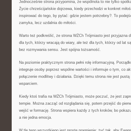
Jednocześnie strona przypomina, że wspólnota to nie tylko spotka
Życie chrześcijańskie dojrzewa, kiedy przechodzi w konkret miłoś
inspirować do tego, by pytać: gdzie jestem potrzebny?. To podej
zamyka, lecz uzdalnia do miłości.
Warto też podkreślić, że strona WŻCh Trójmiasto jest przyjazna 
dla tych, którzy wracają do wiary, ale też dla tych, którzy od lat 
bez rozmywania sensu. Jest spójna tożsamość.
Na poziomie praktycznym strona pełni rolę informacyjną. Porządku
integruje osoby poprzez wspólne wartości i informuje o tym, co ak
połączenie modlitwy i działania. Dzięki temu strona nie jest pustą
wsparciem.
Kiedy ktoś trafia na WŻCh Trójmiasto, może poczuć, że jest zap
tempie. Można zacząć od rozglądania się, potem przejść do pier
wejść w formację. Strona wspiera każdy z tych kroków, bo pokaz
a nie jedna emocja.
W tle tego wszystkiego jest proste pragnienie: żyć tak, aby Ewan