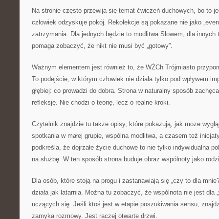
Na stronie często przewija się temat ćwiczeń duchowych, bo to je
człowiek odzyskuje pokój. Rekolekcje są pokazane nie jako „even
zatrzymania. Dla jednych będzie to modlitwa Słowem, dla innych 
pomaga zobaczyć, że nikt nie musi być „gotowy”.
Ważnym elementem jest również to, że WŻCh Trójmiasto przypo
To podejście, w którym człowiek nie działa tylko pod wpływem imp
głębiej: co prowadzi do dobra. Strona w naturalny sposób zachęca
refleksję. Nie chodzi o teorię, lecz o realne kroki.
Czytelnik znajdzie tu także opisy, które pokazują, jak może wygl
spotkania w małej grupie, wspólna modlitwa, a czasem też inicja
podkreśla, że dojrzałe życie duchowe to nie tylko indywidualna p
na służbę. W ten sposób strona buduje obraz wspólnoty jako rodz
Dla osób, które stoją na progu i zastanawiają się „czy to dla mni
działa jak latarnia. Można tu zobaczyć, że wspólnota nie jest dla 
uczących się. Jeśli ktoś jest w etapie poszukiwania sensu, znajdzi
zamyka rozmowy. Jest raczej otwarte drzwi.