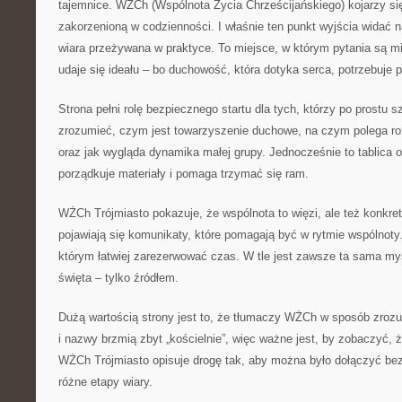
tajemnice. WŻCh (Wspólnota Życia Chrześcijańskiego) kojarzy si
zakorzenioną w codzienności. I właśnie ten punkt wyjścia widać 
wiara przeżywana w praktyce. To miejsce, w którym pytania są mi
udaje się ideału – bo duchowość, która dotyka serca, potrzebuje 
Strona pełni rolę bezpiecznego startu dla tych, którzy po prostu 
zrozumieć, czym jest towarzyszenie duchowe, na czym polega r
oraz jak wygląda dynamika małej grupy. Jednocześnie to tablica 
porządkuje materiały i pomaga trzymać się ram.
WŻCh Trójmiasto pokazuje, że wspólnota to więzi, ale też konkret
pojawiają się komunikaty, które pomagają być w rytmie wspólnoty.
którym łatwiej zarezerwować czas. W tle jest zawsze ta sama my
święta – tylko źródłem.
Dużą wartością strony jest to, że tłumaczy WŻCh w sposób zrozum
i nazwy brzmią zbyt „kościelnie”, więc ważne jest, by zobaczyć, ż
WŻCh Trójmiasto opisuje drogę tak, aby można było dołączyć bez
różne etapy wiary.