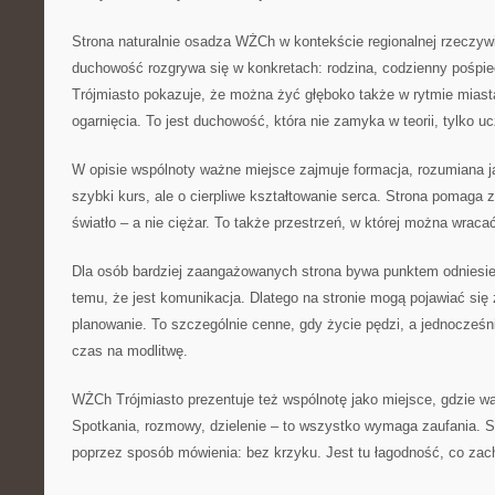
Strona naturalnie osadza WŻCh w kontekście regionalnej rzeczyw
duchowość rozgrywa się w konkretach: rodzina, codzienny pośpie
Trójmiasto pokazuje, że można żyć głęboko także w rytmie miast
ogarnięcia. To jest duchowość, która nie zamyka w teorii, tylko u
W opisie wspólnoty ważne miejsce zajmuje formacja, rozumiana j
szybki kurs, ale o cierpliwe kształtowanie serca. Strona pomaga 
światło – a nie ciężar. To także przestrzeń, w której można wraca
Dla osób bardziej zaangażowanych strona bywa punktem odniesien
temu, że jest komunikacja. Dlatego na stronie mogą pojawiać się z
planowanie. To szczególnie cenne, gdy życie pędzi, a jednocześn
czas na modlitwę.
WŻCh Trójmiasto prezentuje też wspólnotę jako miejsce, gdzie wa
Spotkania, rozmowy, dzielenie – to wszystko wymaga zaufania. St
poprzez sposób mówienia: bez krzyku. Jest tu łagodność, co zach