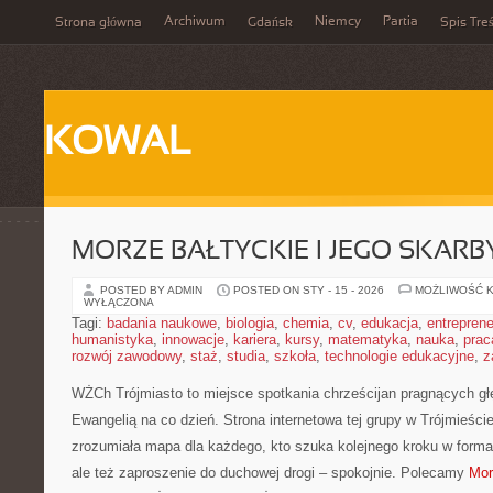
Archiwum
Niemcy
Partia
Strona główna
Gdańsk
Spis Treś
KOWAL
MORZE BAŁTYCKIE I JEGO SKARB
POSTED BY ADMIN
POSTED ON STY - 15 - 2026
MOŻLIWOŚĆ 
WYŁĄCZONA
Tagi:
badania naukowe
,
biologia
,
chemia
,
cv
,
edukacja
,
entreprene
humanistyka
,
innowacje
,
kariera
,
kursy
,
matematyka
,
nauka
,
prac
rozwój zawodowy
,
staż
,
studia
,
szkoła
,
technologie edukacyjne
,
z
WŻCh Trójmiasto to miejsce spotkania chrześcijan pragnących głę
Ewangelią na co dzień. Strona internetowa tej grupy w Trójmieści
zrozumiała mapa dla każdego, kto szuka kolejnego kroku w formacj
ale też zaproszenie do duchowej drogi – spokojnie. Polecamy
Mor