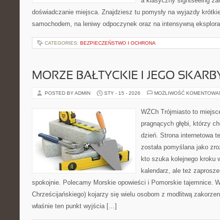
a klasyczny sightseeing za
doświadczanie miejsca. Znajdziesz tu pomysły na wyjazdy krótkie 
samochodem, na leniwy odpoczynek oraz na intensywną eksplorac
CATEGORIES:
BEZPIECZEŃSTWO I OCHRONA
MORZE BAŁTYCKIE I JEGO SKARB
POSTED BY ADMIN
STY - 15 - 2026
MOŻLIWOŚĆ KOMENTOWA
WŻCh Trójmiasto to miejsce
pragnących głębi, którzy c
dzień. Strona internetowa t
została pomyślana jako zr
kto szuka kolejnego kroku w
kalendarz, ale też zaprosze
spokojnie. Polecamy Morskie opowieści i Pomorskie tajemnice. 
Chrześcijańskiego) kojarzy się wielu osobom z modlitwą zakorzen
właśnie ten punkt wyjścia […]