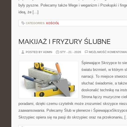
były pyszne. Polecamy także Wege i weganizm i Przekąski i finger
ideą, że […]
CATEGORIES:
KOŚCIÓŁ
MAKIJAŻ I FRYZURY ŚLUBNE
POSTED BY ADMIN
STY - 21 - 2026
MOŻLIWOŚĆ KOMENTOWA
Śpiewające Skrzypce to si
światu brzmień, w którym s
narracji. To miejsce stworz
słuchać świadomie, a także 
doskonalić technikę na in
Strona łączy muzyczne cie
poradami, dzięki czemu czytelnik może zrozumieć skrzypce niez
zaawansowania. Polecamy Ślub w plenerze i ŚpiewająceSkrzypce
Skrzypiec opiera się na pasji do skrzypiec oraz na przekonaniu, 