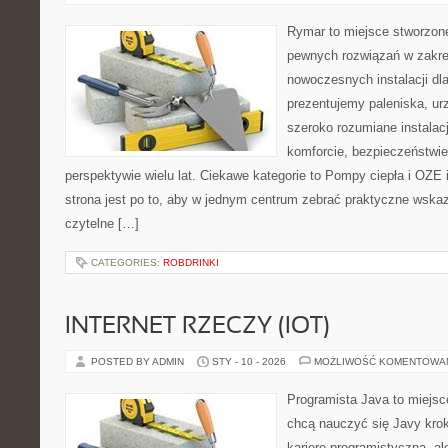
Rymar to miejsce stworzone
pewnych rozwiązań w zakre
nowoczesnych instalacji dl
prezentujemy paleniska, ur
szeroko rozumiane instalac
komforcie, bezpieczeństwi
perspektywie wielu lat. Ciekawe kategorie to Pompy ciepła i OZE 
strona jest po to, aby w jednym centrum zebrać praktyczne wskaz
czytelne […]
CATEGORIES:
ROBDRINKI
INTERNET RZECZY (IOT)
POSTED BY ADMIN
STY - 10 - 2026
MOŻLIWOŚĆ KOMENTOWA
Programista Java to miejsc
chcą nauczyć się Javy krok
karierę programistyczną, ale