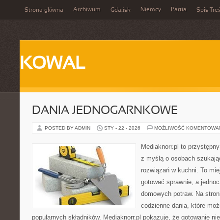
Archiwum
Niemcy
Partia
Strona główna
Gdańsk
Spis Treś
KOWAL
DANIA JEDNOGARNKOWE
POSTED BY ADMIN
STY - 22 - 2026
MOŻLIWOŚĆ KOMENTOWA
Mediaknorr.pl to przystępny
z myślą o osobach szukaj
rozwiązań w kuchni. To miej
gotować sprawnie, a jedno
domowych potraw. Na stroni
codzienne dania, które mo
popularnych składników. Mediaknorr.pl pokazuje, że gotowanie nie