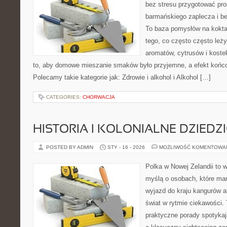
bez stresu przygotować pro
barmańskiego zaplecza i b
To baza pomysłów na koktajl
tego, co często często leży
aromatów, cytrusów i koste
to, aby domowe mieszanie smaków było przyjemne, a efekt końco
Polecamy takie kategorie jak: Zdrowie i alkohol i Alkohol […]
CATEGORIES:
CHORWACJA
HISTORIA I KOLONIALNE DZIEDZ
POSTED BY ADMIN
STY - 16 - 2026
MOŻLIWOŚĆ KOMENTOWA
Polka w Nowej Zelandii to 
myślą o osobach, które mar
wyjazd do kraju kangurów a
świat w rytmie ciekawości. 
praktyczne porady spotykaj