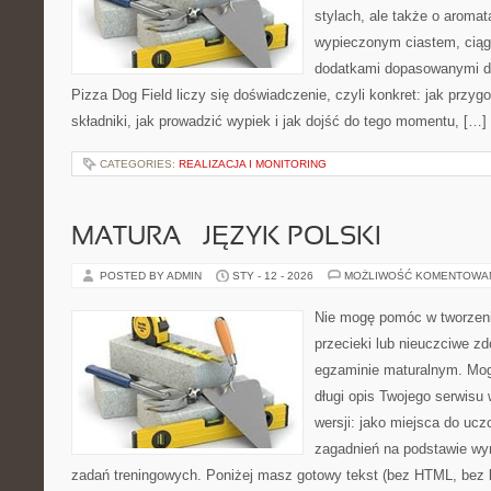
stylach, ale także o aromat
wypieczonym ciastem, ciąg
dodatkami dopasowanymi do
Pizza Dog Field liczy się doświadczenie, czyli konkret: jak przyg
składniki, jak prowadzić wypiek i jak dojść do tego momentu, […]
CATEGORIES:
REALIZACJA I MONITORING
MATURA – JĘZYK POLSKI
POSTED BY ADMIN
STY - 12 - 2026
MOŻLIWOŚĆ KOMENTOWA
Nie mogę pomóc w tworzeniu
przecieki lub nieuczciwe z
egzaminie maturalnym. Mog
długi opis Twojego serwisu 
wersji: jako miejsca do ucz
zagadnień na podstawie w
zadań treningowych. Poniżej masz gotowy tekst (bez HTML, bez 