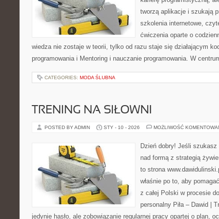
tworzą aplikacje i szukają 
szkolenia internetowe, czyt
ćwiczenia oparte o codzien
wiedza nie zostaje w teorii, tylko od razu staje się działającym 
programowania i Mentoring i nauczanie programowania. W centrum 
CATEGORIES:
MODA ŚLUBNA
TRENING NA SIŁOWNI
POSTED BY ADMIN
STY - 10 - 2026
MOŻLIWOŚĆ KOMENTOWA
Dzień dobry! Jeśli szukasz 
nad formą z strategią żywi
to strona www.dawidulinski
właśnie po to, aby pomagać
z całej Polski w procesie do
personalny Piła – Dawid | Tre
jedynie hasło, ale zobowiązanie regularnej pracy opartej o plan, o