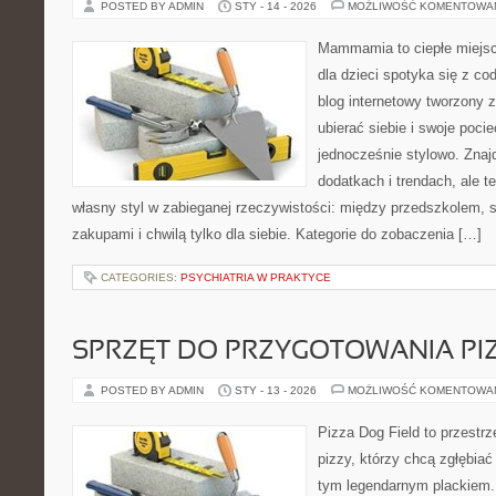
POSTED BY ADMIN
STY - 14 - 2026
MOŻLIWOŚĆ KOMENTOWA
Mammamia to ciepłe miejsc
dla dzieci spotyka się z co
blog internetowy tworzony z
ubierać siebie i swoje poci
jednocześnie stylowo. Znajd
dodatkach i trendach, ale t
własny styl w zabieganej rzeczywistości: między przedszkolem, 
zakupami i chwilą tylko dla siebie. Kategorie do zobaczenia […]
CATEGORIES:
PSYCHIATRIA W PRAKTYCE
SPRZĘT DO PRZYGOTOWANIA PI
POSTED BY ADMIN
STY - 13 - 2026
MOŻLIWOŚĆ KOMENTOWA
Pizza Dog Field to przestr
pizzy, którzy chcą zgłębiać
tym legendarnym plackiem. 