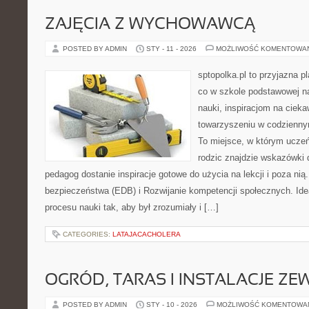
ZAJĘCIA Z WYCHOWAWCĄ
POSTED BY ADMIN
STY - 11 - 2026
MOŻLIWOŚĆ KOMENTOWA
sptopolka.pl to przyjazna 
co w szkole podstawowej na
nauki, inspiracjom na cieka
towarzyszeniu w codziennym
To miejsce, w którym ucze
rodzic znajdzie wskazówki 
pedagog dostanie inspiracje gotowe do użycia na lekcji i poza ni
bezpieczeństwa (EDB) i Rozwijanie kompetencji społecznych. Ideą
procesu nauki tak, aby był zrozumiały i […]
CATEGORIES:
LATAJACACHOLERA
OGRÓD, TARAS I INSTALACJE Z
POSTED BY ADMIN
STY - 10 - 2026
MOŻLIWOŚĆ KOMENTOWA