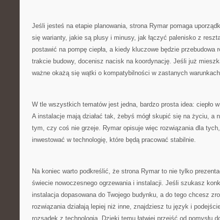
Jeśli jesteś na etapie planowania, strona Rymar pomaga uporząd
się warianty, jakie są plusy i minusy, jak łączyć palenisko z resztą 
postawić na pompę ciepła, a kiedy kluczowe będzie przebudowa r
trakcie budowy, docenisz nacisk na koordynację. Jeśli już miesz
ważne okażą się wątki o kompatybilności w zastanych warunkach
W tle wszystkich tematów jest jedna, bardzo prosta idea: ciepło
A instalacje mają działać tak, żebyś mógł skupić się na życiu, a 
tym, czy coś nie grzeje. Rymar opisuje więc rozwiązania dla tych,
inwestować w technologię, które będą pracować stabilnie.
Na koniec warto podkreślić, że strona Rymar to nie tylko prezenta
świecie nowoczesnego ogrzewania i instalacji. Jeśli szukasz konkr
instalacja dopasowana do Twojego budynku, a do tego chcesz zr
rozwiązania działają lepiej niż inne, znajdziesz tu język i podejśc
rozsądek z technologią. Dzięki temu łatwiej przejść od pomysłu do