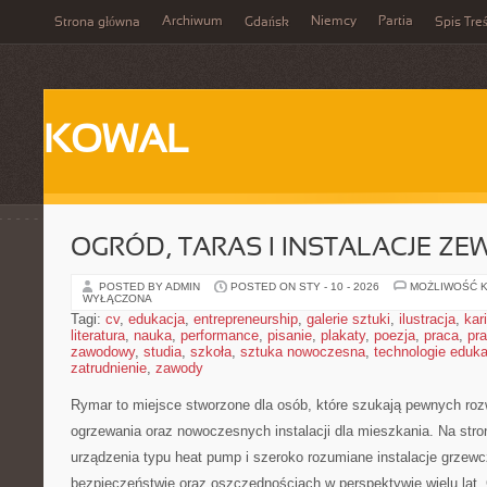
Archiwum
Niemcy
Partia
Strona główna
Gdańsk
Spis Treś
KOWAL
OGRÓD, TARAS I INSTALACJE Z
POSTED BY ADMIN
POSTED ON STY - 10 - 2026
MOŻLIWOŚĆ 
WYŁĄCZONA
Tagi:
cv
,
edukacja
,
entrepreneurship
,
galerie sztuki
,
ilustracja
,
kar
literatura
,
nauka
,
performance
,
pisanie
,
plakaty
,
poezja
,
praca
,
pr
zawodowy
,
studia
,
szkoła
,
sztuka nowoczesna
,
technologie eduk
zatrudnienie
,
zawody
Rymar to miejsce stworzone dla osób, które szukają pewnych roz
ogrzewania oraz nowoczesnych instalacji dla mieszkania. Na stro
urządzenia typu heat pump i szeroko rozumiane instalacje grzewc
bezpieczeństwie oraz oszczędnościach w perspektywie wielu lat.