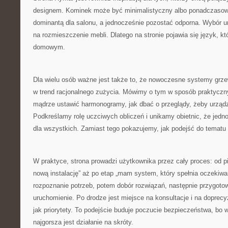
designem. Kominek może być minimalistyczny albo ponadczasowy
dominantą dla salonu, a jednocześnie pozostać odporna. Wybór ur
na rozmieszczenie mebli. Dlatego na stronie pojawia się język, kt
domowym.
Dla wielu osób ważne jest także to, że nowoczesne systemy grzew
w trend racjonalnego zużycia. Mówimy o tym w sposób praktyczny:
mądrze ustawić harmonogramy, jak dbać o przeglądy, żeby urządz
Podkreślamy rolę uczciwych obliczeń i unikamy obietnic, że jedno
dla wszystkich. Zamiast tego pokazujemy, jak podejść do tematu
W praktyce, strona prowadzi użytkownika przez cały proces: od p
nową instalację” aż po etap „mam system, który spełnia oczekiwan
rozpoznanie potrzeb, potem dobór rozwiązań, następnie przygotow
uruchomienie. Po drodze jest miejsce na konsultacje i na doprec
jak priorytety. To podejście buduje poczucie bezpieczeństwa, bo w
najgorsza jest działanie na skróty.