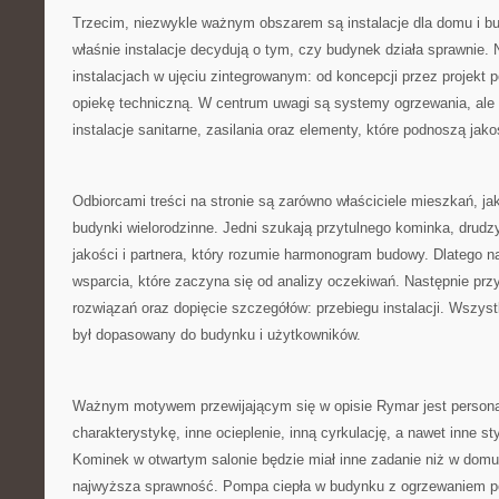
Trzecim, niezwykle ważnym obszarem są instalacje dla domu i b
właśnie instalacje decydują o tym, czy budynek działa sprawnie
instalacjach w ujęciu zintegrowanym: od koncepcji przez projekt 
opiekę techniczną. W centrum uwagi są systemy ogrzewania, ale 
instalacje sanitarne, zasilania oraz elementy, które podnoszą jako
Odbiorcami treści na stronie są zarówno właściciele mieszkań, jak
budynki wielorodzinne. Jedni szukają przytulnego kominka, drudzy
jakości i partnera, który rozumie harmonogram budowy. Dlatego na
wsparcia, które zaczyna się od analizy oczekiwań. Następnie prz
rozwiązań oraz dopięcie szczegółów: przebiegu instalacji. Wszys
był dopasowany do budynku i użytkowników.
Ważnym motywem przewijającym się w opisie Rymar jest persona
charakterystykę, inne ocieplenie, inną cyrkulację, a nawet inne s
Kominek w otwartym salonie będzie miał inne zadanie niż w domu,
najwyższa sprawność. Pompa ciepła w budynku z ogrzewaniem p