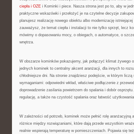
ciepła i OZE
i Kominki i piece. Nasza strona jest po to, aby w j
praktyczne wskazówki i przełożyć je na czytelne decyzje zakupow
planujesz realizację nowego obiektu albo modernizację istniejącej 
zauważysz, że temat ciepła i instalacji to nie tylko sprzęt, lecz 
mówimy o dopasowaniu mocy, o obiegach, o automatyce, o szczel
wnętrza.
W obszarze kominków pokazujemy, jak połączyć klimat żywego o
jednych kominek to centralny akcent aranżacji, dla innych to roz
chłodniejsze dni. Na stronie znajdziesz podejście, w którym liczą
wymaganiami: odpowiedni wkład, właściwe podłączenie z przewo
doprowadzenie zasilania powietrzem do spalania i dobór osprzęt
regulację, a także na czystość spalania oraz łatwość użytkowania
W zależności od potrzeb, kominek może pełnić rolę aranżacyjną
różnice między rozwiązaniami, które dają przede wszystkim wraże
realnie wspierają temperaturę w pomieszczeniach. Pojawia się te