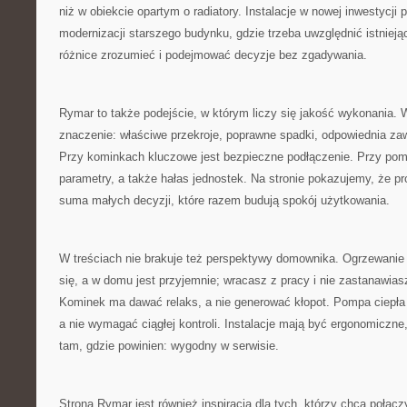
niż w obiekcie opartym o radiatory. Instalacje w nowej inwestycji p
modernizacji starszego budynku, gdzie trzeba uwzględnić istnieją
różnice zrozumieć i podejmować decyzje bez zgadywania.
Rymar to także podejście, w którym liczy się jakość wykonania. W
znaczenie: właściwe przekroje, poprawne spadki, odpowiednia zaw
Przy kominkach kluczowe jest bezpieczne podłączenie. Przy po
parametry, a także hałas jednostek. Na stronie pokazujemy, że pro
suma małych decyzji, które razem budują spokój użytkowania.
W treściach nie brakuje też perspektywy domownika. Ogrzewanie 
się, a w domu jest przyjemnie; wracasz z pracy i nie zastanawiasz 
Kominek ma dawać relaks, a nie generować kłopot. Pompa ciepła
a nie wymagać ciągłej kontroli. Instalacje mają być ergonomiczne
tam, gdzie powinien: wygodny w serwisie.
Strona Rymar jest również inspiracją dla tych, którzy chcą połą