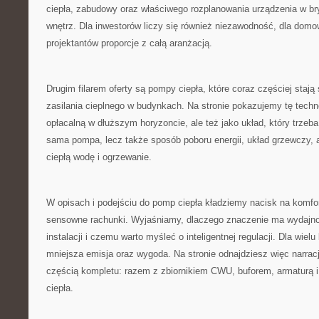
ciepła, zabudowy oraz właściwego rozplanowania urządzenia w bry
wnętrz. Dla inwestorów liczy się również niezawodność, dla domow
projektantów proporcje z całą aranżacją.
Drugim filarem oferty są pompy ciepła, które coraz częściej sta
zasilania cieplnego w budynkach. Na stronie pokazujemy tę techn
opłacalną w dłuższym horyzoncie, ale też jako układ, który trzeba 
sama pompa, lecz także sposób poboru energii, układ grzewczy, 
ciepłą wodę i ogrzewanie.
W opisach i podejściu do pomp ciepła kładziemy nacisk na komfor
sensowne rachunki. Wyjaśniamy, dlaczego znaczenie ma wydajno
instalacji i czemu warto myśleć o inteligentnej regulacji. Dla wielu
mniejsza emisja oraz wygoda. Na stronie odnajdziesz więc narracj
częścią kompletu: razem z zbiornikiem CWU, buforem, armaturą i
ciepła.