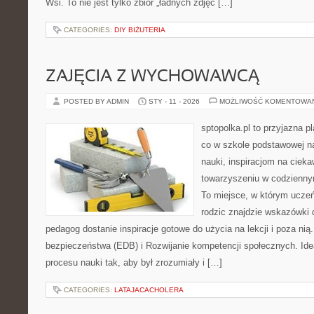
Wsi. To nie jest tylko zbiór „ładnych zdjęć […]
CATEGORIES:
DIY BIŻUTERIA
ZAJĘCIA Z WYCHOWAWCĄ
POSTED BY ADMIN
STY - 11 - 2026
MOŻLIWOŚĆ KOMENTOWA
sptopolka.pl to przyjazna 
co w szkole podstawowej na
nauki, inspiracjom na cieka
towarzyszeniu w codziennym
To miejsce, w którym ucze
rodzic znajdzie wskazówki 
pedagog dostanie inspiracje gotowe do użycia na lekcji i poza ni
bezpieczeństwa (EDB) i Rozwijanie kompetencji społecznych. Ideą
procesu nauki tak, aby był zrozumiały i […]
CATEGORIES:
LATAJACACHOLERA