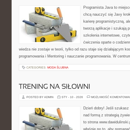
Programista Java to miejsc
chcą nauczyć się Javy krok
karierę programistyczną, ale
tworzą aplikacje i szukają 
szkolenia internetowe, czyt
ćwiczenia oparte o codzien
wiedza nie zostaje w teorii, tylko od razu staje się działającym 
programowania i Mentoring i nauczanie programowania. W centrum 
CATEGORIES:
MODA ŚLUBNA
TRENING NA SIŁOWNI
POSTED BY ADMIN
STY - 10 - 2026
MOŻLIWOŚĆ KOMENTOWA
Dzień dobry! Jeśli szukasz 
nad formą z strategią żywi
to strona www.dawidulinski
właśnie po to, aby pomagać