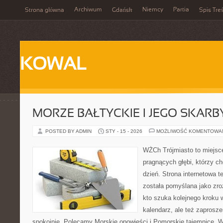
Archiwum
Niemcy
Partia
Strona główna
Gdańsk
Spis Treś
KOWAL
MORZE BAŁTYCKIE I JEGO SKARB
POSTED BY ADMIN
STY - 15 - 2026
MOŻLIWOŚĆ KOMENTOWA
WŻCh Trójmiasto to miejsce
pragnących głębi, którzy c
dzień. Strona internetowa t
została pomyślana jako zr
kto szuka kolejnego kroku w
kalendarz, ale też zaprosze
spokojnie. Polecamy Morskie opowieści i Pomorskie tajemnice. 