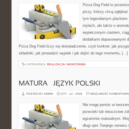
Pizza Dog Field to przestr
pizzy, którzy chcą zgłębiać
tym legendarnym plackiem. 
stylach, ale także o aromat
wypieczonym ciastem, ciąg
dodatkami dopasowanymi do
Pizza Dog Field liczy się doświadczenie, czyli konkret: jak przyg
składniki, jak prowadzić wypiek i jak dojść do tego momentu, […]
CATEGORIES:
REALIZACJA I MONITORING
MATURA – JĘZYK POLSKI
POSTED BY ADMIN
STY - 12 - 2026
MOŻLIWOŚĆ KOMENTOWA
Nie mogę pomóc w tworzeniu
przecieki lub nieuczciwe z
egzaminie maturalnym. Mog
długi opis Twojego serwisu 