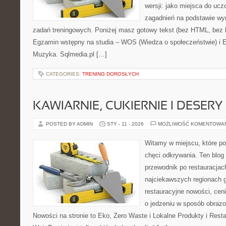
wersji: jako miejsca do ucz
zagadnień na podstawie w
zadań treningowych. Poniżej masz gotowy tekst (bez HTML, bez 
Egzamin wstępny na studia – WOS (Wiedza o społeczeństwie) i 
Muzyka. Sqlmedia.pl […]
CATEGORIES:
TRENING DOROSŁYCH
KAWIARNIE, CUKIERNIE I DESERY
POSTED BY ADMIN
STY - 11 - 2026
MOŻLIWOŚĆ KOMENTOWA
Witamy w miejscu, które po
chęci odkrywania. Ten blog
przewodnik po restauracjac
najciekawszych regionach g
restauracyjne nowości, cen
o jedzeniu w sposób obrazow
Nowości na stronie to Eko, Zero Waste i Lokalne Produkty i Rest