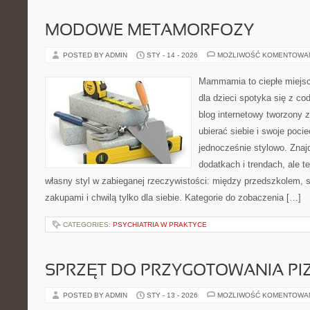
MODOWE METAMORFOZY
POSTED BY ADMIN
STY - 14 - 2026
MOŻLIWOŚĆ KOMENTOWA
Mammamia to ciepłe miejsc
dla dzieci spotyka się z co
blog internetowy tworzony z
ubierać siebie i swoje poci
jednocześnie stylowo. Znajd
dodatkach i trendach, ale t
własny styl w zabieganej rzeczywistości: między przedszkolem, 
zakupami i chwilą tylko dla siebie. Kategorie do zobaczenia […]
CATEGORIES:
PSYCHIATRIA W PRAKTYCE
SPRZĘT DO PRZYGOTOWANIA PI
POSTED BY ADMIN
STY - 13 - 2026
MOŻLIWOŚĆ KOMENTOWA