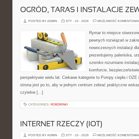
OGRÓD, TARAS I INSTALACJE Z
POSTED BY ADMIN
STY - 10 - 2026
MOŻLIWOŚĆ KOMENTOWA
Rymar to miejsce stworzone
pewnych rozwiązań w zakre
nowoczesnych instalacji dl
prezentujemy paleniska, ur
szeroko rozumiane instalac
komforcie, bezpieczeństwi
perspektywie wielu lat. Ciekawe kategorie to Pompy ciepła i OZE 
strona jest po to, aby w jednym centrum zebrać praktyczne wskaz
czytelne […]
CATEGORIES:
ROBDRINKI
INTERNET RZECZY (IOT)
POSTED BY ADMIN
STY - 10 - 2026
MOŻLIWOŚĆ KOMENTOWA