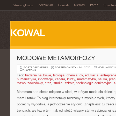
Archiwum
Niemcy
Partia
Strona główna
Gdańsk
Spis Treś
KOWAL
MODOWE METAMORFOZY
POSTED BY ADMIN
POSTED ON STY - 14 - 2026
MOŻLIWOŚĆ 
WYŁĄCZONA
Tagi:
badania naukowe
,
biologia
,
chemia
,
cv
,
edukacja
,
entreprene
humanistyka
,
innowacje
,
kariera
,
kursy
,
matematyka
,
nauka
,
prac
rozwój zawodowy
,
staż
,
studia
,
szkoła
,
technologie edukacyjne
,
z
Mammamia to ciepłe miejsce w sieci, w którym moda dla dzieci s
mam i tatów. To blog internetowy tworzony z myślą o tych, którzy 
pociechy wygodnie, a jednocześnie stylowo. Znajdziesz tu treści 
trendach, ale też o tym, jak odnaleźć własny styl w zabieganej r