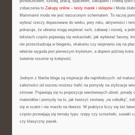
przedszkolem, szkołą, pracą, spacerem, zakupami i chwilą tylko d
zobaczenia to
Zakupy online – testy marek i sklepów
i Moda ślubn
Mammamii moda nie jest narzuconym schematem. To raczej pomoc,
wybrać rzeczy dopasowane do wieku, pory roku, aktywności i te
pokazuje, że ubrania mogą wspierać ruch, zabawę i rozwój, a je
tekstach często pojawiają się wskazówki, jak wybierać fasony, któr
nie przeszkadzają w bieganiu, skakaniu czy wspinaniu się na plac
właśnie wygoda jest pierwszym kryterium, a dopiero później kolor
świetnie rozumie tę kolejność.
Jednym z filarów bloga są inspiracje dla najmłodszych: od malus
zależności od sezonu możesz trafić na pomysły na stylizacje wi
zimowe. Pojawiają się tu propozycje warstwowych ubrań, porady 
materiałów i pomysły na to, jak tworzyć zestawy „na cebulkę”, że
się w szatni i nie marzło na dworze. W praktyce liczy się też łatw
często przewijają się tematy typu: rzepy czy sznurówki, suwaki cz
czy klasyczny pasek.