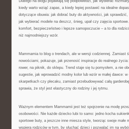
Dlatego na blogu pojawiają się podpowiedzi, jak wybierać rozmiary „
kiedy warto wziąć zapas, a kiedy lepiej postawić na idealne dopa
dotyczące obuwia: jak dobrać buty do aktywności, jak sprawdzić, 
jak wybierać modele na deszcz, śnieg, upał czy zajęcia sportowe
komfort, bezpieczeństwo i lepsze samopoczucie – a to dla rodzic
niż najmodniejszy wzór.
Mammamia to blog o trendach, ale w wersji codziennej. Zamiast 
nowościami, pokazuje, jak przenosić inspiracje do realnego życia
rower, na piknik, do sklepu. Trend staje się tu pomysłem, a nie
sugestie, jak wprowadzić modny kolor lub wzór w małej dawce: w
skarpetkach czy plecaku, zamiast przebudowywać całą garderobę
sprawia, że styl jest elastyczny do rodziny i jej rytmu.
Ważnym elementem Mammamii jest też spojrzenie na modę przez
osobowości. Nie każde dziecko lubi to samo: jedno kocha sukienki i
sportowe buty, a jeszcze inne miesza style, tworząc swoje małe
wspiera rodziców w tym, by słuchać dzieci i pozwalać im na wyb