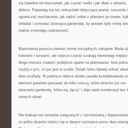
się bawełna od mieszanek, jak czytać metki i jak dbać o ubrania,
dobrze. Pojawiają się też wskazówki dotyczące prania, suszenia 
ograniczać mechacenie, jak radzić sobie z plamami po trawie, ka
składać i sortować dziecięcą garderobę, by poranki były mniej stre
realnie zmieniają codzienność.
Mammamia porusza również temat rozsądnych zakupów. Moda dzie
kolorami i wzorami, ale rodzice często szukają równowagi międ
blogu możesz znaleźć podejście oparte na planowaniu: lista potrze
myślą o tym, co już jest w szafie. Dzięki temu łatwiej unikać ubrań
dnie szuflady. W praktyce dobrze działa zasada kompletowania 
element powinien pasować do kilku rzeczy, które dziecko już ma
tworzenia garderoby, która się „łączy” i daje wiele kombinacji bez
nowych ubrań.
Nie brakuje też tematów związanych z rozmiarówką i dopasowani
że jedno dziecko mieści się w danym rozmiarze przez dwa miesiąc