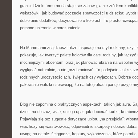
granic. Dzięki temu moda staje się zabawą, a nie źródłem konflikt
wskazówki, jak budować poczucie sprawczości u dziecka: wybó
dobieranie dodatków, decydowanie o kolorach. To proste rozwiąza
poranne ubieranie w porozumienie.
Na Mammamii znajdziesz także inspiracje na styl rodzinny, czyli
pokazuje, jak tworzyć paletę kolorów dla całej rodziny, jak łączyć
mocniejszymi akcentami oraz jak planować ubrania na wspólne wyj
wyglądać naturalnie, a nie „przebraniowo”. To podejście jest szc
rodzinnych uroczystościach, świętach czy wyjazdach. Dobrze dobr
pakowanie walizki i sprawiają, że na fotografiach panuje przyjemn
Blog nie zapomina o praktycznych aspektach, takich jak aura. Są 
dzieci na deszcz, wiatr, śnieg i upał, jak dobierać kurtki, kombine
Pojawiają się też sugestie dotyczące ubioru „na przejścia”: wiosn
więc liczy się warstwowość, odpowiednie skarpety i dobrze dob
uwagę na detale: ściągacze, kaptury, wykończenia, które potrafi