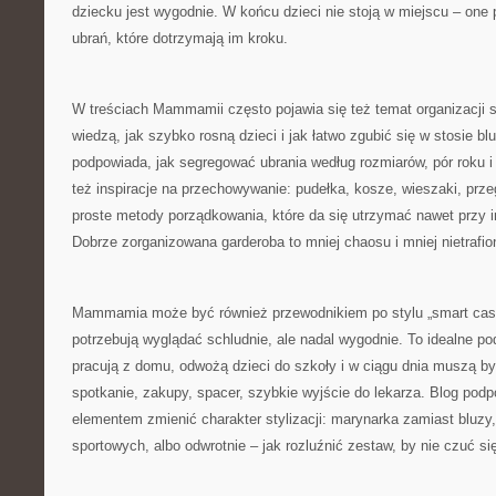
dziecku jest wygodnie. W końcu dzieci nie stoją w miejscu – one p
ubrań, które dotrzymają im kroku.
W treściach Mammamii często pojawia się też temat organizacji sz
wiedzą, jak szybko rosną dzieci i jak łatwo zgubić się w stosie bl
podpowiada, jak segregować ubrania według rozmiarów, pór roku i
też inspiracje na przechowywanie: pudełka, kosze, wieszaki, prze
proste metody porządkowania, które da się utrzymać nawet przy 
Dobrze zorganizowana garderoba to mniej chaosu i mniej nietrafi
Mammamia może być również przewodnikiem po stylu „smart casua
potrzebują wyglądać schludnie, ale nadal wygodnie. To idealne pod
pracują z domu, odwożą dzieci do szkoły i w ciągu dnia muszą by
spotkanie, zakupy, spacer, szybkie wyjście do lekarza. Blog pod
elementem zmienić charakter stylizacji: marynarka zamiast bluzy
sportowych, albo odwrotnie – jak rozluźnić zestaw, by nie czuć s