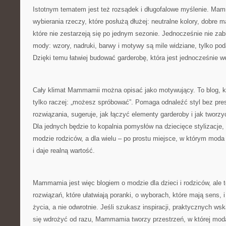
Istotnym tematem jest też rozsądek i długofalowe myślenie. M
wybierania rzeczy, które posłużą dłużej: neutralne kolory, dobre ma
które nie zestarzeją się po jednym sezonie. Jednocześnie nie zabi
mody: wzory, nadruki, barwy i motywy są mile widziane, tylko po
Dzięki temu łatwiej budować garderobę, która jest jednocześnie we
Cały klimat Mammamii można opisać jako motywujący. To blog, kt
tylko raczej: „możesz spróbować”. Pomaga odnaleźć styl bez pres
rozwiązania, sugeruje, jak łączyć elementy garderoby i jak tworz
Dla jednych będzie to kopalnia pomysłów na dziecięce stylizacje,
modzie rodziców, a dla wielu – po prostu miejsce, w którym moda
i daje realną wartość.
Mammamia jest więc blogiem o modzie dla dzieci i rodziców, ale 
rozwiązań, które ułatwiają poranki, o wyborach, które mają sens, i
życia, a nie odwrotnie. Jeśli szukasz inspiracji, praktycznych w
się wdrożyć od razu, Mammamia tworzy przestrzeń, w której moda