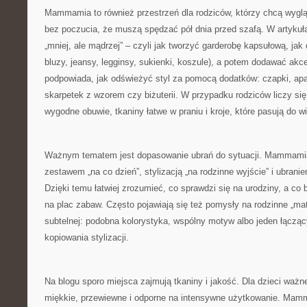
Mammamia to również przestrzeń dla rodziców, którzy chcą wygląda
bez poczucia, że muszą spędzać pół dnia przed szafą. W artykuł
„mniej, ale mądrzej” – czyli jak tworzyć garderobę kapsułową, jak d
bluzy, jeansy, legginsy, sukienki, koszule), a potem dodawać akcen
podpowiada, jak odświeżyć styl za pomocą dodatków: czapki, apas
skarpetek z wzorem czy biżuterii. W przypadku rodziców liczy się
wygodne obuwie, tkaniny łatwe w praniu i kroje, które pasują do wi
Ważnym tematem jest dopasowanie ubrań do sytuacji. Mammamia
zestawem „na co dzień”, stylizacją „na rodzinne wyjście” i ubrani
Dzięki temu łatwiej zrozumieć, co sprawdzi się na urodziny, a co 
na plac zabaw. Często pojawiają się też pomysły na rodzinne „ma
subtelnej: podobna kolorystyka, wspólny motyw albo jeden łącząc
kopiowania stylizacji.
Na blogu sporo miejsca zajmują tkaniny i jakość. Dla dzieci ważne
miękkie, przewiewne i odporne na intensywne użytkowanie. Mam