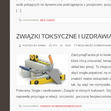
osób polujących na dynamiczne podciągnięcie z przejściem, pozy
[…]
CATEGORIES:
BEZ CUKRU
ZWIĄZKI TOKSYCZNE I UZDRAWIA
POSTED BY ADMIN
STY - 24 - 2026
MOŻLIWOŚĆ KOMENTOWA
ZatrzymajFaceta.pl to konkr
które chcą zrozumieć tema
układ bez presji. To miejsc
abyś mogła popatrzeć na sw
znaleźć realne wskazówki 
tak, by więź nie rozmywała 
Polecamy Single i randkowanie i Związki w różnych kulturach. Str
naprawdę przyciąga w relacji: szczerość, poczucie bezpieczeńst
CATEGORIES:
PODATKI W NIERUCHOMOŚCIACH