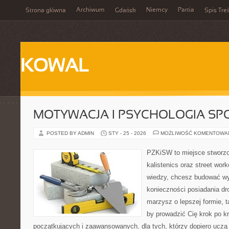
Archiwum
Niemcy
Partia
Strona główna
Gdańsk
Spis Treś
KOWAL
MOTYWACJA I PSYCHOLOGIA SP
POSTED BY ADMIN
STY - 25 - 2026
MOŻLIWOŚĆ KOMENTOWA
PZKiSW to miejsce stworzo
kalistenics oraz street work
wiedzy, chcesz budować w
konieczności posiadania dro
marzysz o lepszej formie, ta
by prowadzić Cię krok po k
początkujących i zaawansowanych, dla tych, którzy dopiero uczą s