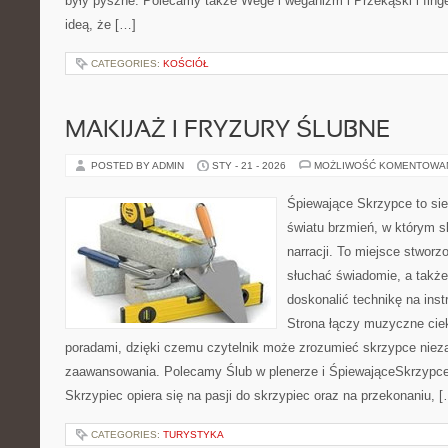
były pyszne. Polecamy także Wege i weganizm i Przekąski i finger
ideą, że […]
CATEGORIES:
KOŚCIÓŁ
MAKIJAŻ I FRYZURY ŚLUBNE
POSTED BY ADMIN
STY - 21 - 2026
MOŻLIWOŚĆ KOMENTOWA
Śpiewające Skrzypce to si
światu brzmień, w którym s
narracji. To miejsce stworz
słuchać świadomie, a także 
doskonalić technikę na in
Strona łączy muzyczne cie
poradami, dzięki czemu czytelnik może zrozumieć skrzypce niez
zaawansowania. Polecamy Ślub w plenerze i ŚpiewająceSkrzypce
Skrzypiec opiera się na pasji do skrzypiec oraz na przekonaniu, 
CATEGORIES:
TURYSTYKA