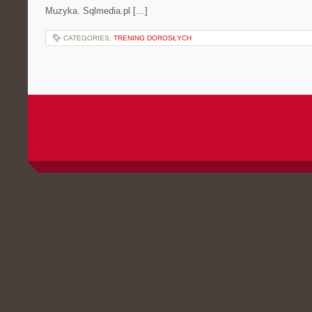
Muzyka. Sqlmedia.pl […]
CATEGORIES:
TRENING DOROSŁYCH