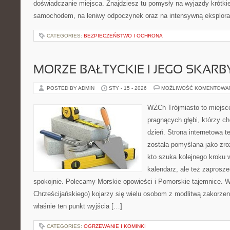
doświadczanie miejsca. Znajdziesz tu pomysły na wyjazdy krótkie 
samochodem, na leniwy odpoczynek oraz na intensywną eksplorac
CATEGORIES:
BEZPIECZEŃSTWO I OCHRONA
MORZE BAŁTYCKIE I JEGO SKARB
POSTED BY ADMIN
STY - 15 - 2026
MOŻLIWOŚĆ KOMENTOWA
WŻCh Trójmiasto to miejsce
pragnących głębi, którzy c
dzień. Strona internetowa t
została pomyślana jako zr
kto szuka kolejnego kroku w
kalendarz, ale też zaprosze
spokojnie. Polecamy Morskie opowieści i Pomorskie tajemnice. 
Chrześcijańskiego) kojarzy się wielu osobom z modlitwą zakorzen
właśnie ten punkt wyjścia […]
CATEGORIES:
OGRZEWANIE I KOMINKI