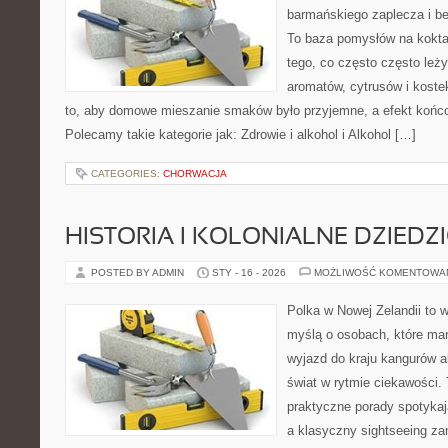
barmańskiego zaplecza i b
To baza pomysłów na koktajl
tego, co często często leży
aromatów, cytrusów i koste
to, aby domowe mieszanie smaków było przyjemne, a efekt końco
Polecamy takie kategorie jak: Zdrowie i alkohol i Alkohol […]
CATEGORIES:
CHORWACJA
HISTORIA I KOLONIALNE DZIEDZ
POSTED BY ADMIN
STY - 16 - 2026
MOŻLIWOŚĆ KOMENTOWA
Polka w Nowej Zelandii to 
myślą o osobach, które mar
wyjazd do kraju kangurów a
świat w rytmie ciekawości. 
praktyczne porady spotykaj
a klasyczny sightseeing za