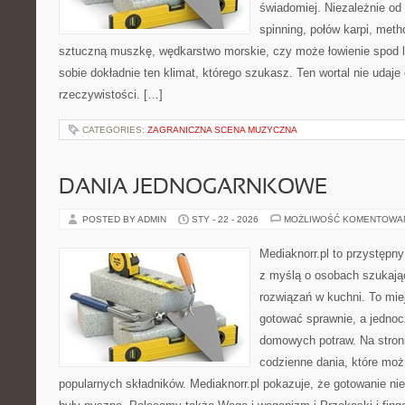
świadomiej. Niezależnie od 
spinning, połów karpi, meth
sztuczną muszkę, wędkarstwo morskie, czy może łowienie spo
sobie dokładnie ten klimat, którego szukasz. Ten wortal nie udaje
rzeczywistości. […]
CATEGORIES:
ZAGRANICZNA SCENA MUZYCZNA
DANIA JEDNOGARNKOWE
POSTED BY ADMIN
STY - 22 - 2026
MOŻLIWOŚĆ KOMENTOWA
Mediaknorr.pl to przystępny
z myślą o osobach szukaj
rozwiązań w kuchni. To miej
gotować sprawnie, a jedno
domowych potraw. Na stroni
codzienne dania, które mo
popularnych składników. Mediaknorr.pl pokazuje, że gotowanie nie