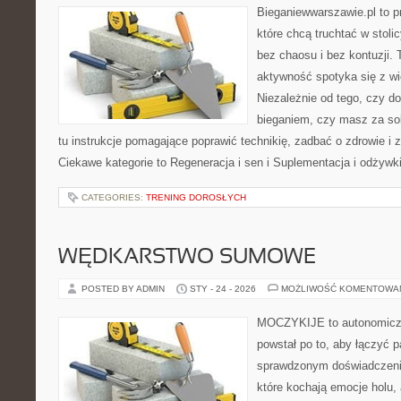
Bieganiewwarszawie.pl to p
które chcą truchtać w stoli
bez chaosu i bez kontuzji. 
aktywność spotyka się z wi
Niezależnie od tego, czy d
bieganiem, czy masz za sob
tu instrukcje pomagające poprawić technikię, zadbać o zdrowie 
Ciekawe kategorie to Regeneracja i sen i Suplementacja i odżywk
CATEGORIES:
TRENING DOROSŁYCH
WĘDKARSTWO SUMOWE
POSTED BY ADMIN
STY - 24 - 2026
MOŻLIWOŚĆ KOMENTOWA
MOCZYKIJE to autonomiczn
powstał po to, aby łączyć 
sprawdzonym doświadczenie
które kochają emocje holu, 