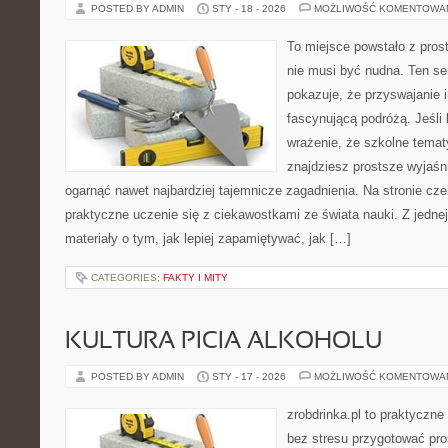
POSTED BY ADMIN
STY - 18 - 2026
MOŻLIWOŚĆ KOMENTOWA
To miejsce powstało z pros
nie musi być nudna. Ten s
pokazuje, że przyswajanie 
fascynującą podróżą. Jeśli
wrażenie, że szkolne temat
znajdziesz prostsze wyjaśn
ogarnąć nawet najbardziej tajemnicze zagadnienia. Na stronie czek
praktyczne uczenie się z ciekawostkami ze świata nauki. Z jednej
materiały o tym, jak lepiej zapamiętywać, jak […]
CATEGORIES:
FAKTY I MITY
KULTURA PICIA ALKOHOLU
POSTED BY ADMIN
STY - 17 - 2026
MOŻLIWOŚĆ KOMENTOWA
zrobdrinka.pl to praktyczne
bez stresu przygotować pro