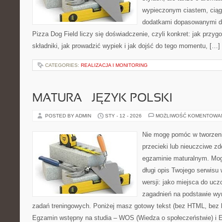
wypieczonym ciastem, ciąg
dodatkami dopasowanymi do
Pizza Dog Field liczy się doświadczenie, czyli konkret: jak przyg
składniki, jak prowadzić wypiek i jak dojść do tego momentu, […]
CATEGORIES:
REALIZACJA I MONITORING
MATURA – JĘZYK POLSKI
POSTED BY ADMIN
STY - 12 - 2026
MOŻLIWOŚĆ KOMENTOWA
Nie mogę pomóc w tworzeniu
przecieki lub nieuczciwe z
egzaminie maturalnym. Mog
długi opis Twojego serwisu 
wersji: jako miejsca do ucz
zagadnień na podstawie w
zadań treningowych. Poniżej masz gotowy tekst (bez HTML, bez 
Egzamin wstępny na studia – WOS (Wiedza o społeczeństwie) i 