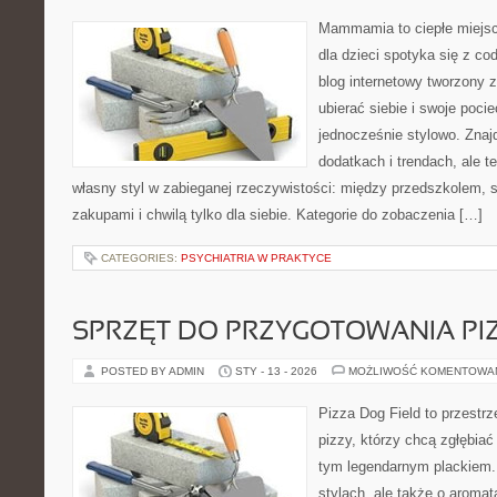
Mammamia to ciepłe miejsc
dla dzieci spotyka się z co
blog internetowy tworzony z
ubierać siebie i swoje poci
jednocześnie stylowo. Znajd
dodatkach i trendach, ale t
własny styl w zabieganej rzeczywistości: między przedszkolem, 
zakupami i chwilą tylko dla siebie. Kategorie do zobaczenia […]
CATEGORIES:
PSYCHIATRIA W PRAKTYCE
SPRZĘT DO PRZYGOTOWANIA PI
POSTED BY ADMIN
STY - 13 - 2026
MOŻLIWOŚĆ KOMENTOWA
Pizza Dog Field to przestr
pizzy, którzy chcą zgłębiać
tym legendarnym plackiem. 
stylach, ale także o aromat