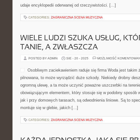
udaje encyklopedii oderwanej od rzeczywistości. […]
CATEGORIES:
ZAGRANICZNA SCENA MUZYCZNA
WIELE LUDZI SZUKA USŁUG, KTÓ
TANIE, A ZWŁASZCZA
POSTED BY ADMIN
SIE - 20 - 2025
MOŻLIWOŚĆ KOMENTOWA
Osobliwym zaciekawieniem raduje się firma Woda jest takim ży
pilnowana, to może wyrządzić duże szkody. Niekiedy drobny des
ogromną ulewę, a ta może uczynić poważne uszczerbki na terenie
obowiązującym elementem, który stosuje się w podobny sposób w 
jak i przy domowych tarasach, są odwodnienia liniowe. Są to spec
montuje się w glebie, jakich […]
CATEGORIES:
ZAGRANICZNA SCENA MUZYCZNA