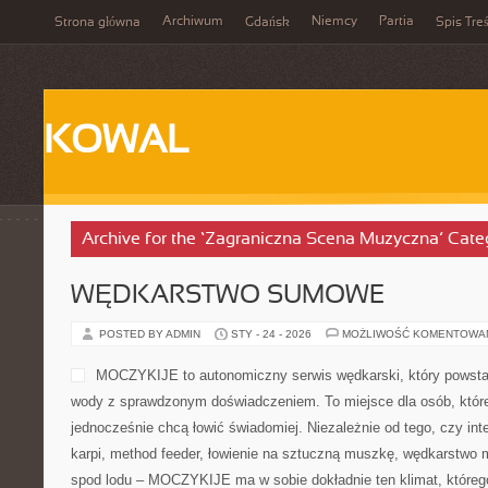
Archiwum
Niemcy
Partia
Strona główna
Gdańsk
Spis Treś
KOWAL
Archive for the ‘Zagraniczna Scena Muzyczna’ Cate
WĘDKARSTWO SUMOWE
POSTED BY ADMIN
STY - 24 - 2026
MOŻLIWOŚĆ KOMENTOWA
MOCZYKIJE to autonomiczny serwis wędkarski, który powstał 
wody z sprawdzonym doświadczeniem. To miejsce dla osób, które
jednocześnie chcą łowić świadomiej. Niezależnie od tego, czy inte
karpi, method feeder, łowienie na sztuczną muszkę, wędkarstwo 
spod lodu – MOCZYKIJE ma w sobie dokładnie ten klimat, którego