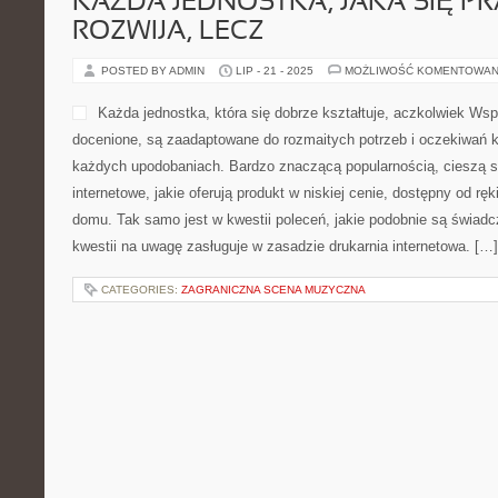
KAŻDA JEDNOSTKA, JAKA SIĘ 
ROZWIJA, LECZ
POSTED BY ADMIN
LIP - 21 - 2025
MOŻLIWOŚĆ KOMENTOWAN
Każda jednostka, która się dobrze kształtuje, aczkolwiek Ws
docenione, są zaadaptowane do rozmaitych potrzeb i oczekiwań k
każdych upodobaniach. Bardzo znaczącą popularnością, cieszą si
internetowe, jakie oferują produkt w niskiej cenie, dostępny od rę
domu. Tak samo jest w kwestii poleceń, jakie podobnie są świadcz
kwestii na uwagę zasługuje w zasadzie drukarnia internetowa. […]
CATEGORIES:
ZAGRANICZNA SCENA MUZYCZNA