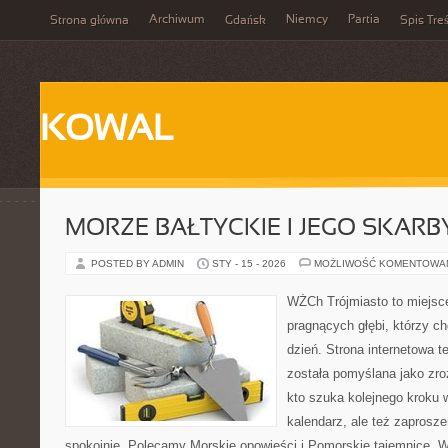
Archiwum
Niemcy
Partia
Strona główna
Gdańsk
Spis Treś
KOWAL
MORZE BAŁTYCKIE I JEGO SKARB
POSTED BY ADMIN
STY - 15 - 2026
MOŻLIWOŚĆ KOMENTOWA
WŻCh Trójmiasto to miejsce
pragnących głębi, którzy c
dzień. Strona internetowa t
została pomyślana jako zr
kto szuka kolejnego kroku w
kalendarz, ale też zaprosze
spokojnie. Polecamy Morskie opowieści i Pomorskie tajemnice. 