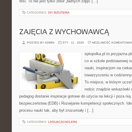
Wsi. To nie jest tylko zbiór „ładnych zdjęć […]
CATEGORIES:
DIY BIŻUTERIA
ZAJĘCIA Z WYCHOWAWCĄ
POSTED BY ADMIN
STY - 11 - 2026
MOŻLIWOŚĆ KOMENTOWA
sptopolka.pl to przyjazna 
co w szkole podstawowej na
nauki, inspiracjom na cieka
towarzyszeniu w codziennym
To miejsce, w którym ucze
rodzic znajdzie wskazówki 
pedagog dostanie inspiracje gotowe do użycia na lekcji i poza ni
bezpieczeństwa (EDB) i Rozwijanie kompetencji społecznych. Ideą
procesu nauki tak, aby był zrozumiały i […]
CATEGORIES:
LATAJACACHOLERA