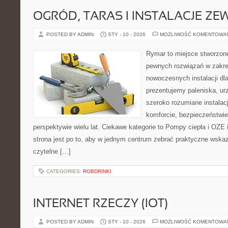
OGRÓD, TARAS I INSTALACJE Z
POSTED BY ADMIN
STY - 10 - 2026
MOŻLIWOŚĆ KOMENTOWA
Rymar to miejsce stworzone
pewnych rozwiązań w zakre
nowoczesnych instalacji dl
prezentujemy paleniska, ur
szeroko rozumiane instalac
komforcie, bezpieczeństwi
perspektywie wielu lat. Ciekawe kategorie to Pompy ciepła i OZE 
strona jest po to, aby w jednym centrum zebrać praktyczne wskaz
czytelne […]
CATEGORIES:
ROBDRINKI
INTERNET RZECZY (IOT)
POSTED BY ADMIN
STY - 10 - 2026
MOŻLIWOŚĆ KOMENTOWA