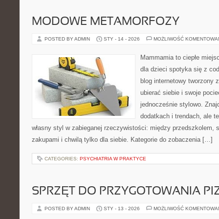
MODOWE METAMORFOZY
POSTED BY ADMIN
STY - 14 - 2026
MOŻLIWOŚĆ KOMENTOWA
Mammamia to ciepłe miejsc
dla dzieci spotyka się z co
blog internetowy tworzony z
ubierać siebie i swoje poci
jednocześnie stylowo. Znajd
dodatkach i trendach, ale t
własny styl w zabieganej rzeczywistości: między przedszkolem, 
zakupami i chwilą tylko dla siebie. Kategorie do zobaczenia […]
CATEGORIES:
PSYCHIATRIA W PRAKTYCE
SPRZĘT DO PRZYGOTOWANIA PI
POSTED BY ADMIN
STY - 13 - 2026
MOŻLIWOŚĆ KOMENTOWA