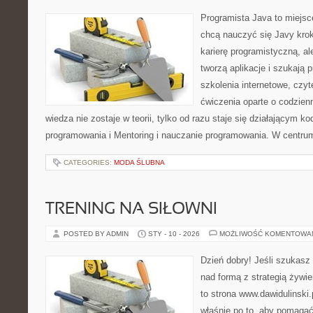
Programista Java to miejsc
chcą nauczyć się Javy krok
karierę programistyczną, ale
tworzą aplikacje i szukają 
szkolenia internetowe, czyt
ćwiczenia oparte o codzien
wiedza nie zostaje w teorii, tylko od razu staje się działającym 
programowania i Mentoring i nauczanie programowania. W centrum 
CATEGORIES:
MODA ŚLUBNA
TRENING NA SIŁOWNI
POSTED BY ADMIN
STY - 10 - 2026
MOŻLIWOŚĆ KOMENTOWA
Dzień dobry! Jeśli szukasz 
nad formą z strategią żywi
to strona www.dawidulinski
właśnie po to, aby pomagać