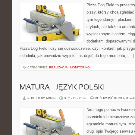
Pizza Dog Field to przestr
pizzy, którzy chcą zgłębiać
tym legendarnym plackiem. 
stylach, ale także o aromat
wypieczonym ciastem, ciąg
dodatkami dopasowanymi do
Pizza Dog Field liczy się doświadczenie, czyli konkret: jak przyg
składniki, jak prowadzić wypiek i jak dojść do tego momentu, […]
CATEGORIES:
REALIZACJA I MONITORING
MATURA – JĘZYK POLSKI
POSTED BY ADMIN
STY - 12 - 2026
MOŻLIWOŚĆ KOMENTOWA
Nie mogę pomóc w tworzeniu
przecieki lub nieuczciwe z
egzaminie maturalnym. Mog
długi opis Twojego serwisu 