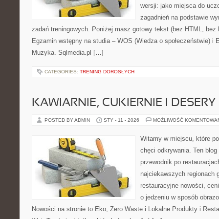
wersji: jako miejsca do ucz
zagadnień na podstawie w
zadań treningowych. Poniżej masz gotowy tekst (bez HTML, bez 
Egzamin wstępny na studia – WOS (Wiedza o społeczeństwie) i 
Muzyka. Sqlmedia.pl […]
CATEGORIES:
TRENING DOROSŁYCH
KAWIARNIE, CUKIERNIE I DESERY
POSTED BY ADMIN
STY - 11 - 2026
MOŻLIWOŚĆ KOMENTOWA
Witamy w miejscu, które po
chęci odkrywania. Ten blog
przewodnik po restauracjac
najciekawszych regionach g
restauracyjne nowości, cen
o jedzeniu w sposób obrazow
Nowości na stronie to Eko, Zero Waste i Lokalne Produkty i Rest