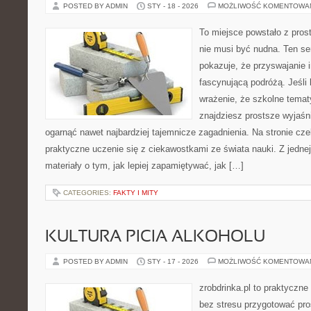
POSTED BY ADMIN
STY - 18 - 2026
MOŻLIWOŚĆ KOMENTOWA
To miejsce powstało z pros
nie musi być nudna. Ten s
pokazuje, że przyswajanie 
fascynującą podróżą. Jeśli
wrażenie, że szkolne temat
znajdziesz prostsze wyjaśn
ogarnąć nawet najbardziej tajemnicze zagadnienia. Na stronie czek
praktyczne uczenie się z ciekawostkami ze świata nauki. Z jednej
materiały o tym, jak lepiej zapamiętywać, jak […]
CATEGORIES:
FAKTY I MITY
KULTURA PICIA ALKOHOLU
POSTED BY ADMIN
STY - 17 - 2026
MOŻLIWOŚĆ KOMENTOWA
zrobdrinka.pl to praktyczne
bez stresu przygotować pro