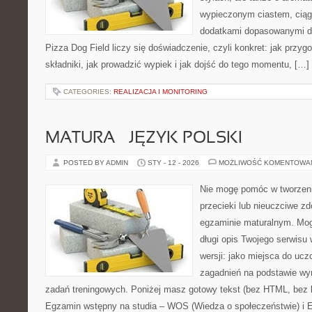
wypieczonym ciastem, ciąg
dodatkami dopasowanymi do
Pizza Dog Field liczy się doświadczenie, czyli konkret: jak przyg
składniki, jak prowadzić wypiek i jak dojść do tego momentu, […]
CATEGORIES:
REALIZACJA I MONITORING
MATURA – JĘZYK POLSKI
POSTED BY ADMIN
STY - 12 - 2026
MOŻLIWOŚĆ KOMENTOWA
Nie mogę pomóc w tworzeniu
przecieki lub nieuczciwe z
egzaminie maturalnym. Mog
długi opis Twojego serwisu 
wersji: jako miejsca do ucz
zagadnień na podstawie w
zadań treningowych. Poniżej masz gotowy tekst (bez HTML, bez 
Egzamin wstępny na studia – WOS (Wiedza o społeczeństwie) i 