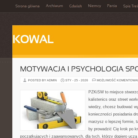
Archiwum
Niemcy
Partia
Strona główna
Gdańsk
Spis Treś
KOWAL
MOTYWACJA I PSYCHOLOGIA SP
POSTED BY ADMIN
STY - 25 - 2026
MOŻLIWOŚĆ KOMENTOWA
PZKiSW to miejsce stworzo
kalistenics oraz street work
wiedzy, chcesz budować w
konieczności posiadania dro
marzysz o lepszej formie, ta
by prowadzić Cię krok po k
początkujących i zaawansowanych, dla tych, którzy dopiero uczą s