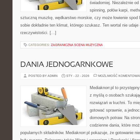
świadomiej. Niezależnie od 
spinning, połów karpi, meth
sztuczną muszkę, wędkarstwo morskie, czy może łowienie spo
sobie dokładnie ten klimat, którego szukasz. Ten wortal nie udaje
rzeczywistości. […]
CATEGORIES:
ZAGRANICZNA SCENA MUZYCZNA
DANIA JEDNOGARNKOWE
POSTED BY ADMIN
STY - 22 - 2026
MOŻLIWOŚĆ KOMENTOWA
Mediaknorr.pl to przystępny
z myślą o osobach szukaj
rozwiązań w kuchni. To miej
gotować sprawnie, a jedno
domowych potraw. Na stroni
codzienne dania, które mo
popularnych składników. Mediaknorr.pl pokazuje, że gotowanie nie