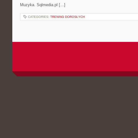
Muzyka. Sqlmedia.pl […]
CATEGORIES:
TRENING DOROSŁYCH