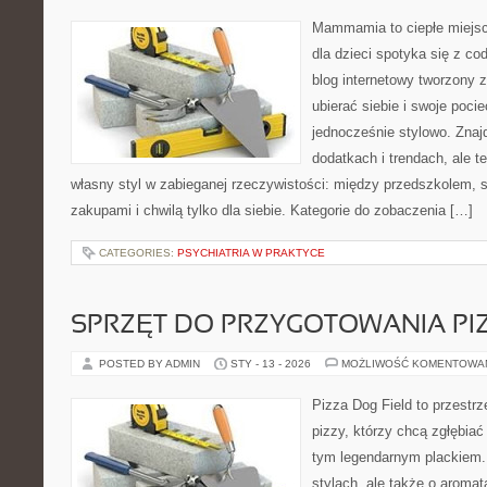
Mammamia to ciepłe miejsc
dla dzieci spotyka się z co
blog internetowy tworzony z
ubierać siebie i swoje poci
jednocześnie stylowo. Znajd
dodatkach i trendach, ale t
własny styl w zabieganej rzeczywistości: między przedszkolem, 
zakupami i chwilą tylko dla siebie. Kategorie do zobaczenia […]
CATEGORIES:
PSYCHIATRIA W PRAKTYCE
SPRZĘT DO PRZYGOTOWANIA PI
POSTED BY ADMIN
STY - 13 - 2026
MOŻLIWOŚĆ KOMENTOWA
Pizza Dog Field to przestr
pizzy, którzy chcą zgłębiać
tym legendarnym plackiem. 
stylach, ale także o aromat