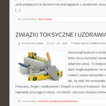
osób polujących na dynamiczne podciągnięcie z przejściem, pozy
[…]
CATEGORIES:
BEZ CUKRU
ZWIĄZKI TOKSYCZNE I UZDRAWIA
POSTED BY ADMIN
STY - 24 - 2026
MOŻLIWOŚĆ KOMENTOWA
ZatrzymajFaceta.pl to konkr
które chcą zrozumieć tema
układ bez presji. To miejsc
abyś mogła popatrzeć na sw
znaleźć realne wskazówki 
tak, by więź nie rozmywała 
Polecamy Single i randkowanie i Związki w różnych kulturach. Str
naprawdę przyciąga w relacji: szczerość, poczucie bezpieczeńst
CATEGORIES:
PODATKI W NIERUCHOMOŚCIACH