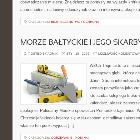
doświadczanie miejsca. Znajdziesz tu pomysły na wyjazdy krótkie 
samochodem, na leniwy odpoczynek oraz na intensywną eksplorac
CATEGORIES:
BEZPIECZEŃSTWO I OCHRONA
MORZE BAŁTYCKIE I JEGO SKARB
POSTED BY ADMIN
STY - 15 - 2026
MOŻLIWOŚĆ KOMENTOWA
WŻCh Trójmiasto to miejsce
pragnących głębi, którzy c
dzień. Strona internetowa t
została pomyślana jako zr
kto szuka kolejnego kroku w
kalendarz, ale też zaprosze
spokojnie. Polecamy Morskie opowieści i Pomorskie tajemnice. 
Chrześcijańskiego) kojarzy się wielu osobom z modlitwą zakorzen
właśnie ten punkt wyjścia […]
CATEGORIES:
OGRZEWANIE I KOMINKI