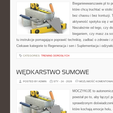
Bieganiewwarszawie.pl to p
które chcą truchtać w stoli
bez chaosu i bez kontuzji. 
aktywność spotyka się z wi
Niezależnie od tego, czy d
bieganiem, czy masz za sob
tu instrukcje pomagające poprawić technikię, zadbać o zdrowie 
Ciekawe kategorie to Regeneracja i sen i Suplementacja i odżywk
CATEGORIES:
TRENING DOROSŁYCH
WĘDKARSTWO SUMOWE
POSTED BY ADMIN
STY - 24 - 2026
MOŻLIWOŚĆ KOMENTOWA
MOCZYKIJE to autonomiczn
powstał po to, aby łączyć 
sprawdzonym doświadczenie
które kochają emocje holu, 