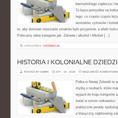
barmańskiego zaplecza i b
To baza pomysłów na koktajl
tego, co często często leży
aromatów, cytrusów i koste
to, aby domowe mieszanie smaków było przyjemne, a efekt końco
Polecamy takie kategorie jak: Zdrowie i alkohol i Alkohol […]
CATEGORIES:
CHORWACJA
HISTORIA I KOLONIALNE DZIEDZ
POSTED BY ADMIN
STY - 16 - 2026
MOŻLIWOŚĆ KOMENTOWA
Polka w Nowej Zelandii to 
myślą o osobach, które mar
wyjazd do kraju kangurów a
świat w rytmie ciekawości. 
praktyczne porady spotykaj
a klasyczny sightseeing za