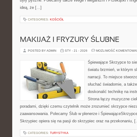
były pyszne. Polecamy także Wege i weganizm i Przekąski i finger
ideą, że […]
CATEGORIES:
KOŚCIÓŁ
MAKIJAŻ I FRYZURY ŚLUBNE
POSTED BY ADMIN
STY - 21 - 2026
MOŻLIWOŚĆ KOMENTOWA
Śpiewające Skrzypce to si
światu brzmień, w którym s
narracji. To miejsce stworz
słuchać świadomie, a także 
doskonalić technikę na in
Strona łączy muzyczne cie
poradami, dzięki czemu czytelnik może zrozumieć skrzypce niez
zaawansowania. Polecamy Ślub w plenerze i ŚpiewająceSkrzypce
Skrzypiec opiera się na pasji do skrzypiec oraz na przekonaniu, 
CATEGORIES:
TURYSTYKA