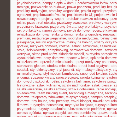
psychologiczna
,
pompy ciepła w domu
,
porównywarka lotów
,
porz
treningu
,
pozwolenie na budowę
,
prawa pasażera
,
produkty bez gl
produkty tradycyjne
,
produkty wegańskie
,
projekt ogrodu przydo
ogrodzeń
,
projektowanie światła
,
projektowanie UI
,
projektowanie
nowoczesnych
,
projekty wnętrz
,
protokół zdawczo-odbiorczy
,
prz
roślin
,
przestrzeń otwarta
,
przetwory owocowe
,
przetwory warzyw
przycinanie krzewów
,
przyprawy świata
,
psy profilaktyka
,
psychot
rak profilaktyka
,
ramen domowy
,
ravioli domowe
,
recenzje kawiarn
rehabilitacja domowa
,
relaks w domu
,
relaks w ogrodzie
,
renowacj
premium
,
restauracje wegańskie
,
robotyka medyczna
,
rośliny cie
pielęgnacja
,
rośliny egzotyczne
,
rośliny na balkon
,
rośliny oczysz
górskie
,
rozrywka domowa
,
rzeźba
,
sałatki sezonowe
,
sąsiedzkie 
stole
,
ściółkowanie
,
scrapbooking
,
serowarstwo domowe
,
sezono
warzywa
,
skład produktów
,
składanie modeli
,
skrzynka narzędzio
wysokobiałkowe
,
sosy domowe
,
spacer w lesie
,
spiżarnia domow
mieszkaniowa
,
sprzedaż mieszkania
,
sprzęt medyczny przenośn
sterowanie głosem
,
stodoła mieszkalna
,
street food azjatycki
,
str
coastal
,
styl eklektyczny
,
styl japandi
,
styl maksymalistyczny
,
st
minimalistyczny
,
styl modern farmhouse
,
superfood lokalne
,
suple
w domu
,
suszone kwiaty
,
świece sojowe
,
święta kulinarne
,
system
domowych
,
szkodniki roślin
,
szkolenia kulinarne
,
szkolenie psów
,
historyczne
,
szlaki kulinarne
,
szlaki nadmorskie
,
szlaki piesze
,
sz
szlaki winiarskie
,
szlaki zamków
,
sztuka gotowania
,
tanie noclegi
śniadaniowe
,
team building event
,
technologia medyczna
,
technol
domowe
,
teleporady zdrowotne
,
telepsychologia
,
tempeh przepisy
domowe
,
tiny house
,
tofu przepisy
,
travel blogger
,
trawnik naturaln
filmowa
,
turystyka industrialna
,
turystyka kolejowa
,
turystyka lite
przyrodnicza
,
turystyka sakralna
,
ubezpieczenie podróżne
,
uprawa
uprawa ogórków
,
uprawa papryki
,
uprawa pomidorów
,
uprawa trus
online
,
usługi cateringowe premium
,
uszczelnianie okien
,
wakacje