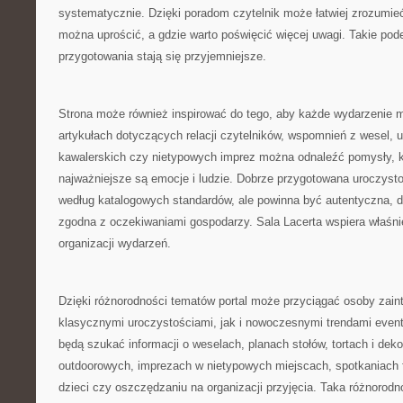
systematycznie. Dzięki poradom czytelnik może łatwiej zrozumieć
można uprościć, a gdzie warto poświęcić więcej uwagi. Takie pode
przygotowania stają się przyjemniejsze.
Strona może również inspirować do tego, aby każde wydarzenie m
artykułach dotyczących relacji czytelników, wspomnień z wesel, 
kawalerskich czy nietypowych imprez można odnaleźć pomysły, k
najważniejsze są emocje i ludzie. Dobrze przygotowana uroczysto
według katalogowych standardów, ale powinna być autentyczna, 
zgodna z oczekiwaniami gospodarzy. Sala Lacerta wspiera właśnie
organizacji wydarzeń.
Dzięki różnorodności tematów portal może przyciągać osoby zai
klasycznymi uroczystościami, jak i nowoczesnymi trendami even
będą szukać informacji o weselach, planach stołów, tortach i dekor
outdoorowych, imprezach w nietypowych miejscach, spotkaniach 
dzieci czy oszczędzaniu na organizacji przyjęcia. Taka różnorodn