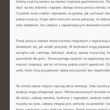
Istotną częścią serwisu są również inspiracje gastronomiczne. O
obyć się bez jedzenia i napojów, dlatego strona porusza tematy 
Czytelnik może znaleźć odpowiedzi na pytania, jak zachować ró
praktycznością. Dzięki takim treściom strona pokazuje, że dobrz
tylko dodatkiem, lecz jednym z najważniejszych elementów komf
Portal porusza również temat kosztów związanych z organizacją 
dowiedzieć się, jak ustalić priorytety. W artykułach mogą pojawia
wynajmu sali, cateringu, dekoracji, atrakcji, oprawy muzycznej, f
upominków dla gości. Strona pomaga spojrzeć na organizację wyda
marzeń i inspiracji, ale też od strony praktycznych ograniczeń. Dz
osób, które chcą przygotować udaną uroczystość bez niepotrzeb
Na stronie ważne miejsce zajmują także animacje. Sala Lacerta 
atrakcje mogą zintegrować gości. Wśród poruszanych tematów mo
dla dzieci, zabawy weselne, konkursy z nagrodami, atrakcje outd
muzyka na żywo, zabawy integracyjne, pomysły na panieński i ka
formy spędzania czasu podczas imprezy. Portal pomaga wybrać ta