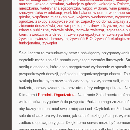
morzem
,
wakacje premium
,
wakacje w górach
,
wakacje w Polsce
mieszkania
,
weterynaria egzotyczna
,
wilgoć w domu
,
wine pairing
rzeczywistość w edukacji
,
work-life balance w domu
,
workshop su
górska
,
wspólnota mieszkaniowa
,
wyjazdy weekendowe
,
wypoczy
ogrodzie
,
zakupy spożywcze online
,
zapachy do domu
,
zapasy ż
zbieranie deszczówki
,
zdrowe przekąski
,
zdrowie fizyczne
,
zdrow
zdrowie publiczne
,
zdrowie skóry
,
zdrowie zwierząt
,
zgłoszenie b
krem
,
zwiedzanie z dziećmi
,
zwierzęta egzotyczne
,
zwierzęta ho
żywienie zwierząt domowych
,
żywność BIO
,
żywność ekologiczna
funkcjonalna
,
żywopłot
Sala Lacerta to rozbudowany serwis poświęcony przygotowywaniu
czytelnik może znaleźć porady dotyczące eventów firmowych. St
myślą o osobach, które chcą przygotować wydarzenie w sposób s
przypadkowych decyzji, pośpiechu i organizacyjnego chaosu. To m
szukają konkretnych rozwiązań związanych z wyborem sali, menu, 
budżetu, oprawy wydarzenia oraz atmosfery całego spotkania. No
Klimatem i
Poradnik Organizatora
. Na stronie Sala Lacerta można
wielu etapów przygotowań do przyjęcia. Portal pomaga zrozumieć
aby każdy element miał swoje miejsce i cel. Czytelnik może dowi
salę do charakteru wydarzenia, jak ustalić liczbę gości, jak wybra
zadbać o oprawę przyjęcia. Dzięki temu serwis może być pomocn
organizujących małe, kameralne spotkanie, jak i dla tych, którzy