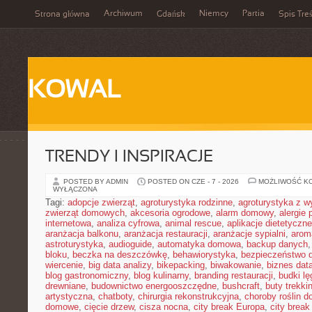
Archiwum
Niemcy
Partia
Strona główna
Gdańsk
Spis Treś
KOWAL
TRENDY I INSPIRACJE
POSTED BY ADMIN
POSTED ON CZE - 7 - 2026
MOŻLIWOŚĆ K
WYŁĄCZONA
Tagi:
adopcje zwierząt
,
agroturystyka rodzinne
,
agroturystyka z 
zwierząt domowych
,
akcesoria ogrodowe
,
alarm domowy
,
alergie
internetowa
,
analiza cyfrowa
,
animal rescue
,
aplikacje dietetyczne
aranżacja balkonu
,
aranżacja restauracji
,
aranżacje sypialni
,
arom
astroturystyka
,
audioguide
,
automatyka domowa
,
backup danych
bloku
,
beczka na deszczówkę
,
behawiorystyka
,
bezpieczeństwo 
wiercenie
,
big data analizy
,
bikepacking
,
biwakowanie
,
biznes data
blog gastronomiczny
,
blog kulinarny
,
branding restauracji
,
budki l
drewniane
,
budownictwo energooszczędne
,
bushcraft
,
buty trekk
artystyczna
,
chatboty
,
chirurgia rekonstrukcyjna
,
choroby roślin 
domowe
,
cięcie drzew
,
cisza nocna
,
city break Europa
,
city break