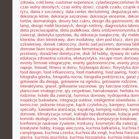
zdrowia
,
cold brew
,
customer experience
,
cyberbezpieczeństwo f
czas wolny dorosłych
,
czas wolny dzieci
,
czujnik czadu
,
czujnik
ryżu
,
dania z soczewicy
,
data center
,
decluttering
,
degustacja win
dekoracje letnie
,
dekoracje sezonowe
,
dekoracje wiosenne
,
dekor
tortów
,
dermatologia
,
desery bez cukru
,
design dla gastronomii
,
de
lamp
,
design mebli biurowych
,
design roślinny
,
diagnostyka labora
dieta przeciwzapalna
,
dieta pudełkowa
,
dieta śródziemnomorska d
zwierząt
,
dietetyka sportowa
,
diy dekoracje świąteczne
,
diy meble
klientów
,
dom letniskowy
,
dom modułowy
,
dom pod klucz
,
dom pr
szkieletowy
,
domek całoroczny
,
domki nad jeziorem
,
domowa bibl
domowe biuro inspiracje
,
domowe fermentacje
,
domowe makarony
przetwory
,
doradztwo dietetyczne
,
druk 3d hobby
,
dywany do salo
edukacja zdrowotna szkolna
,
ekoturystyka
,
escape room domowy
eventy firmowe integracyjne
,
eventy gastronomiczne
,
eventy prz
napoje
,
firewall
,
fitness w domu
,
fizjoterapia dzieci
,
florystyka do
food design
,
food influencerzy
,
food marketing
,
food pairing
,
food 
fotografia górska
,
fotografia nocna
,
fotografia podróżnicza
,
garaż 
gotowanie dla dwojga
,
gotowanie na ognisku
,
gotowanie rodzinne
,
interaktywna
,
gravel
,
grillowanie sezonowe
,
gry karciane rodzinne
planszowe strategiczne
,
gry zespołowe
,
hamakowanie
,
herbata m
rodzinne
,
hotele dla zwierząt
,
hummus domowy
,
hydroponika do
inspekcje budowlane
,
integracja outdoor
,
inteligentne oświetlenie
,
termiczne
,
jedzenie intuicyjne
,
kącik czytelniczy
,
kampery
,
karmni
specialty
,
kawalerka aranżacja
,
kayaking
,
kemping rodzinny
,
kemp
domowe
,
klimatyzacja smart
,
koktajle bezalkoholowe
,
kolacje je
kominki ekologiczne
,
komórka lokatorska
,
kompozycje kwiatowe
,
konferencje naukowe żywienie
,
konkursy
,
kosmetyki dla zwierząt
kreatywne hobby
,
księga wieczysta
,
kuchnia bałkańska
,
kuchnia b
campingowa
,
kuchnia czeska
,
kuchnia dla singli
,
kuchnia francus
grecka
,
kuchnia gruzińska
,
kuchnia hiszpańska
,
kuchnia indyjska