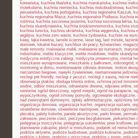
koreańska
,
kuchnia libańska
,
kuchnia marokańska
,
kuchnia mek
molekularna
,
kuchnia niemiecka
,
kuchnia niskobudżetowa
,
kuchni
peruwiańska
,
kuchnia portugalska
,
kuchnia regionalna Kaszub
,
ku
kuchnia regionalna Mazur
,
kuchnia regionalna Podlasia
,
kuchnia r
roślinna
,
kuchnia sezonowa jesienna
,
kuchnia sezonowa letnia
,
k
kuchnia skandynawska
,
kuchnia śródziemnomorska
,
kuchnia stu
kuchnia turecka
,
kuchnia ukraińska
,
kuchnia węgierska
,
kuchnia 
wigilijna
,
kuchnia zero waste
,
kuchnia żydowska
,
kuchnie na wymi
kawy
,
łąka kwietna
,
lamele ścienne
,
laser tag
,
last minute
,
łazien
domowe
,
lokalne bazary
,
lunchbox do pracy
,
łyżwiarstwo
,
magazyn
małe remonty
,
malowanie mebli
,
malowanie po numerach
,
maryna
industrialne
,
meble klasyczne
,
meble modułowe
,
meble skandyna
medycyna estetyczna zabiegi
,
medycyna prewencyjna
,
mental he
mieszkanie wynajmowane
,
mieszkanie z balkonem
,
mikroogród
,
m
monitoring w domu
,
monitorowanie zdrowia domowe
,
motion desig
narciarstwo biegowe
,
nawyki żywieniowe
,
niemarnowanie jedzenia
noclegi pet friendly
,
noclegi z jacuzzi
,
noclegi z sauną
,
nocne nie
obserwacja ptaków
,
obsługa klienta online
,
ochrona przed mrozem
wodne
,
odbiór mieszkania
,
odnawianie drewna
,
odprawa online
,
od
seniorów
,
ogród deszczowy
,
ogród miejski
,
ogród na parapecie
,
og
wypoczynkowy
,
ogród zimowy pomysły
,
ogrzewanie ekologiczne
,
nad zwierzętami domowymi
,
opłaty administracyjne
,
opóźniony lot
organizacja domowa
,
organizacja kuchni
,
organizacja spiżarni
,
org
oświetlenie domowe
,
oświetlenie nastrojowe
,
oszczędne ogrzewan
plecaka
,
palety kolorów
,
panele akustyczne
,
parki linowe
,
permaku
zakwasie
,
pieczenie ciast
,
pieczywo bezglutenowe
,
piekarnictwo
pielęgnacja storczyków
,
pielęgnacja sukulentów
,
piwo kraftowe
,
pl
planowanie zakupów
,
pleśń w mieszkaniu
,
podatek od nieruchomo
podróże aktywne
,
podróże budżetowe
,
podróże kulinarne
,
podróże
podróże z kotem
,
podróże z przyczepą
,
podróże z psem
,
pola na