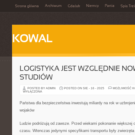
Archiwum
Niemcy
Partia
Strona główna
Gdańsk
Spis Treś
KOWAL
LOGISTYKA JEST WZGLĘDNIE NO
STUDIÓW
POSTED BY ADMIN
POSTED ON SIE - 16 - 2025
MOŻLIWOŚĆ 
WYŁĄCZONA
Państwa dla bezpieczeństwa inwestują miliardy na rok w uzbrojen
wojaków
Ludzie podróżują od zawsze. Przed wiekami pokonanie większej 
czasu. Wtenczas jedynymi specyfikami transportu były zwierzęta 