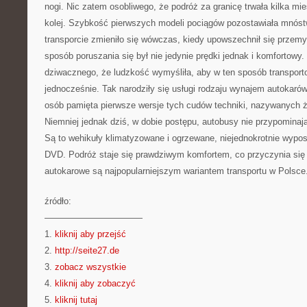
nogi. Nic zatem osobliwego, że podróż za granicę trwała kilka mie
kolej. Szybkość pierwszych modeli pociągów pozostawiała mnós
transporcie zmieniło się wówczas, kiedy upowszechnił się przem
sposób poruszania się był nie jedynie prędki jednak i komfortowy
dziwacznego, że ludzkość wymyśliła, aby w ten sposób transport
jednocześnie. Tak narodziły się usługi rodzaju wynajem autokar
osób pamięta pierwsze wersje tych cudów techniki, nazywanych ż
Niemniej jednak dziś, w dobie postępu, autobusy nie przypominaj
Są to wehikuły klimatyzowane i ogrzewane, niejednokrotnie wypo
DVD. Podróż staje się prawdziwym komfortem, co przyczynia się
autokarowe są najpopularniejszym wariantem transportu w Polsce
źródło:
———————————
1.
kliknij aby przejść
2.
http://seite27.de
3.
zobacz wszystkie
4.
kliknij aby zobaczyć
5.
kliknij tutaj