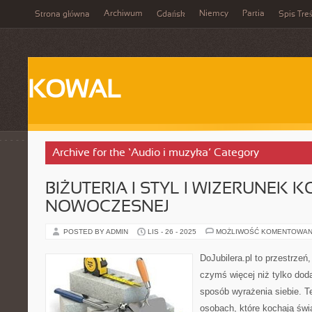
Archiwum
Niemcy
Partia
Strona główna
Gdańsk
Spis Treś
KOWAL
Archive for the ‘Audio i muzyka’ Category
BIŻUTERIA I STYL I WIZERUNEK K
NOWOCZESNEJ
POSTED BY ADMIN
LIS - 26 - 2025
MOŻLIWOŚĆ KOMENTOWAN
DoJubilera.pl to przestrzeń
czymś więcej niż tylko dod
sposób wyrażenia siebie. T
osobach, które kochają świa