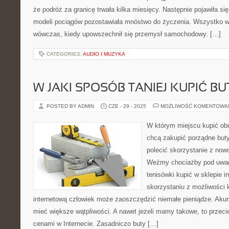
że podróż za granicę trwała kilka miesięcy. Następnie pojawiła s
modeli pociągów pozostawiała mnóstwo do życzenia. Wszystko w t
wówczas, kiedy upowszechnił się przemysł samochodowy. […]
CATEGORIES:
AUDIO I MUZYKA
W JAKI SPOSÓB TANIEJ KUPIĆ B
POSTED BY ADMIN
CZE - 29 - 2025
MOŻLIWOŚĆ KOMENTOWA
W którym miejscu kupić obu
chcą zakupić porządne but
polecić skorzystanie z now
Weźmy chociażby pod uwag
tenisówki kupić w sklepie i
skorzystaniu z możliwości 
internetową człowiek może zaoszczędzić niemałe pieniądze. Akur
mieć większe wątpliwości. A nawet jeżeli mamy takowe, to przec
cenami w Internecie. Zasadniczo buty […]