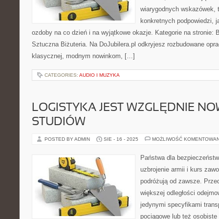
wiarygodnych wskazówek, 
konkretnych podpowiedzi, j
ozdoby na co dzień i na wyjątkowe okazje. Kategorie na stronie: B
Sztuczna Biżuteria. Na DoJubilera.pl odkryjesz rozbudowane opra
klasycznej, modnym nowinkom, […]
CATEGORIES:
AUDIO I MUZYKA
LOGISTYKA JEST WZGLĘDNIE NO
STUDIÓW
POSTED BY ADMIN
SIE - 16 - 2025
MOŻLIWOŚĆ KOMENTOWA
Państwa dla bezpieczeństwa
uzbrojenie armii i kurs za
podróżują od zawsze. Prze
większej odległości odejm
jedynymi specyfikami trans
pociągowe lub też osobiste