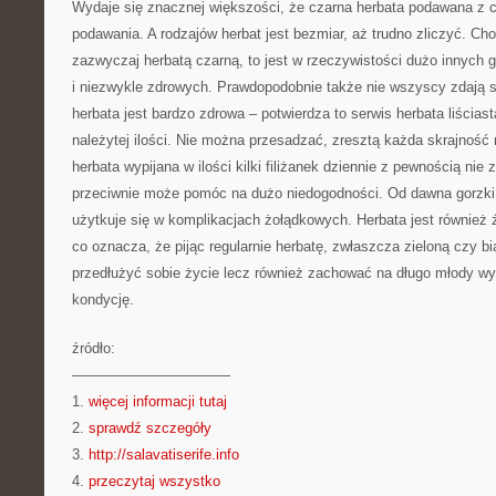
Wydaje się znacznej większości, że czarna herbata podawana z cy
podawania. A rodzajów herbat jest bezmiar, aż trudno zliczyć. Ch
zazwyczaj herbatą czarną, to jest w rzeczywistości dużo innych
i niezwykle zdrowych. Prawdopodobnie także nie wszyscy zdają s
herbata jest bardzo zdrowa – potwierdza to serwis herbata liścias
należytej ilości. Nie można przesadzać, zresztą każda skrajność
herbata wypijana w ilości kilki filiżanek dziennie z pewnością nie
przeciwnie może pomóc na dużo niedogodności. Od dawna gorzki 
użytkuje się w komplikacjach żołądkowych. Herbata jest również 
co oznacza, że pijąc regularnie herbatę, zwłaszcza zieloną czy bi
przedłużyć sobie życie lecz również zachować na długo młody wy
kondycję.
źródło:
———————————
1.
więcej informacji tutaj
2.
sprawdź szczegóły
3.
http://salavatiserife.info
4.
przeczytaj wszystko