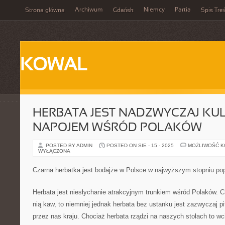
Archiwum
Niemcy
Partia
Strona główna
Gdańsk
Spis Treś
KOWAL
HERBATA JEST NADZWYCZAJ K
NAPOJEM WŚRÓD POLAKÓW
POSTED BY ADMIN
POSTED ON SIE - 15 - 2025
MOŻLIWOŚĆ 
WYŁĄCZONA
Czarna herbatka jest bodajże w Polsce w najwyższym stopniu po
Herbata jest niesłychanie atrakcyjnym trunkiem wśród Polaków. 
nią kaw, to niemniej jednak herbata bez ustanku jest zazwyczaj
przez nas kraju. Chociaż herbata rządzi na naszych stołach to wc