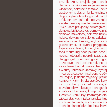
czujnik czadu
,
czujnik dymu
,
dani
degustacja win
,
dekoracje jesienn
wiosenne
,
dekoracje zimowe
,
deko
gastronomii
,
design funkcjonalny
,
diagnostyka laboratoryjna
,
dieta l
śródziemnomorska dla początkują
świąteczne
,
diy meble drewniane
,
klucz
,
dom przyjazny zwierzętom
domowa biblioteczka
,
domowa pizz
domowe makarony
,
domowe nalew
hobby
,
dywany do salonu
,
działka
escape room domowy
,
etykiety s
gastronomiczne
,
eventy przygodo
fizjoterapia dzieci
,
florystyka dom
food marketing
,
food pairing
,
food 
nocna
,
fotografia podróżnicza
,
gar
dwojga
,
gotowanie na ognisku
,
got
sezonowe
,
gry karciane rodzinne
,
zespołowe
,
hamakowanie
,
herbata
zwierząt
,
hummus domowy
,
hydro
integracja outdoor
,
inteligentne ośw
intuicyjne
,
jesienne wyjazdy
,
jezio
kampery
,
karmnik dla ptaków
,
kawa
rodzinny
,
kempingi nad morzem
,
k
bezalkoholowe
,
kolacje jednogarn
komórka lokatorska
,
kompozycje 
żywienie
,
konkursy
,
kosmetyki dla
wieczysta
,
kuchnia bałkańska
,
kuc
kuchnia dla singli
,
kuchnia francu
kuchnia hiszpańska
,
kuchnia indy