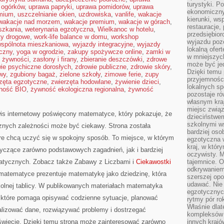
turystyki. 
 ogórków
,
uprawa papryki
,
uprawa pomidorów
,
uprawa
ekonomiczny
emium
,
uszczelnianie okien
,
uzdrowiska
,
vanlife
,
wakacje
kierunki, ws
wakacje nad morzem
,
wakacje premium
,
wakacje w górach
,
restauracje,
szkania
,
weterynaria egzotyczna
,
Wielkanoc w hotelu
,
przedsiębio
ty drogowe
,
work-life balance w domu
,
workshop
wyjazdu pozo
spólnota mieszkaniowa
,
wyjazdy integracyjne
,
wyjazdy
lokalną ofer
czny
,
yoga w ogrodzie
,
zakupy spożywcze online
,
zamki w
w mniejszyc
 żywności
,
zasłony i firany
,
zbieranie deszczówki
,
zdrowe
może być je
ie psychiczne dorosłych
,
zdrowie publiczne
,
zdrowie skóry
,
Dzięki temu 
wy
,
zgubiony bagaż
,
zielone szkoły
,
zimowe ferie
,
zupy
przyjemności
zęta egzotyczne
,
zwierzęta hodowlane
,
żywienie dzieci
,
lokalnych sp
ność BIO
,
żywność ekologiczna regionalna
,
żywność
pozostaje r
własnym kra
miejsc związ
is internetowy poświęcony matematyce, który pokazuje, że
dzieciństwe
szkolnymi w
icznych zależności może być ciekawy. Strona została
bardziej oso
re chcą uczyć się w spokojny sposób. To miejsce, w którym
egzotyczna 
kraj, w któr
tyczące zarówno podstawowych zagadnień, jak i bardziej
oczywisty. M
ycznych. Zobacz także Zabawy z Liczbami i
Ciekawostki
tajemnice. 
odkrywaniem
o matematyce prezentuje matematykę jako dziedzinę, która
szerszej opo
udawać. Nie 
kolnej tablicy. W publikowanych materiałach matematyka
egzotycznyc
, które pomaga opisywać codzienne sytuacje, planować
rytmy pór rok
Właśnie dlat
alizować dane, rozwiązywać problemy i dostrzegać
kompleksów 
świecie. Dzięki temu strona może zainteresować zarówno
innych kraj