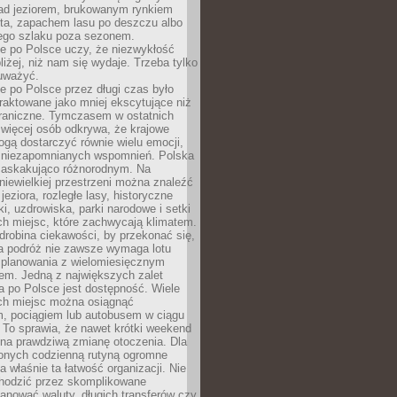
ad jeziorem, brukowanym rynkiem
ta, zapachem lasu po deszczu albo
iego szlaku poza sezonem.
e po Polsce uczy, że niezwykłość
bliżej, niż nam się wydaje. Trzeba tylko
auważyć.
 po Polsce przez długi czas było
traktowane jako mniej ekscytujące niż
raniczne. Tymczasem w ostatnich
 więcej osób odkrywa, że krajowe
gą dostarczyć równie wielu emocji,
 niezapomnianych wspomnień. Polska
 zaskakująco różnorodnym. Na
iewielkiej przestrzeni można znaleźć
jeziora, rozległe lasy, historyczne
i, uzdrowiska, parki narodowe i setki
h miejsc, które zachwycają klimatem.
robina ciekawości, by przekonać się,
na podróż nie zawsze wymaga lotu
 planowania z wielomiesięcznym
em. Jedną z największych zalet
 po Polsce jest dostępność. Wiele
ych miejsc można osiągnąć
 pociągiem lub autobusem w ciągu
. To sprawia, że nawet krótki weekend
 na prawdziwą zmianę otoczenia. Dla
nych codzienną rutyną ogromne
 właśnie ta łatwość organizacji. Nie
chodzić przez skomplikowane
lanować waluty, długich transferów czy