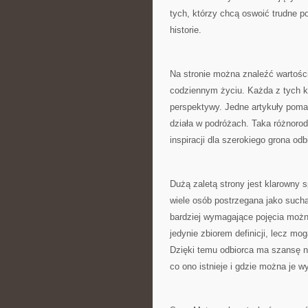
tych, którzy chcą oswoić trudne po
historie.
Na stronie można znaleźć wartoś
codziennym życiu. Każda z tych k
perspektywy. Jedne artykuły poma
działa w podróżach. Taka różnoro
inspiracji dla szerokiego grona odb
Dużą zaletą strony jest klarowny
wiele osób postrzegana jako sucha
bardziej wymagające pojęcia możn
jedynie zbiorem definicji, lecz m
Dzięki temu odbiorca ma szansę ni
co ono istnieje i gdzie można je w