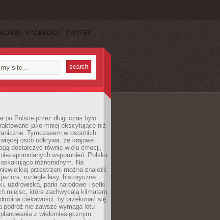
SCRIBE
FACEBOOK
TWITTER
 po Polsce przez długi czas było
traktowane jako mniej ekscytujące niż
raniczne. Tymczasem w ostatnich
 więcej osób odkrywa, że krajowe
gą dostarczyć równie wielu emocji,
 niezapomnianych wspomnień. Polska
 zaskakująco różnorodnym. Na
iewielkiej przestrzeni można znaleźć
jeziora, rozległe lasy, historyczne
i, uzdrowiska, parki narodowe i setki
h miejsc, które zachwycają klimatem.
robina ciekawości, by przekonać się,
na podróż nie zawsze wymaga lotu
 planowania z wielomiesięcznym