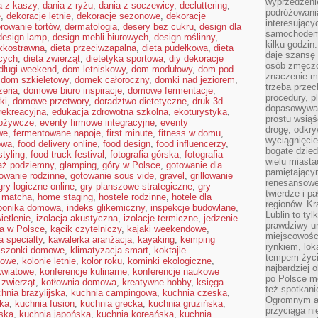
wyprzedzeni
a z kaszy
,
dania z ryżu
,
dania z soczewicy
,
decluttering
,
podróżowania
e
,
dekoracje letnie
,
dekoracje sezonowe
,
dekoracje
interesując
rowanie tortów
,
dermatologia
,
desery bez cukru
,
design dla
samochodem,
design lamp
,
design mebli biurowych
,
design roślinny
,
kilku godzin
ekkostrawna
,
dieta przeciwzapalna
,
dieta pudełkowa
,
dieta
daje szansę
cych
,
dieta zwierząt
,
dietetyka sportowa
,
diy dekoracje
osób zmęczo
długi weekend
,
dom letniskowy
,
dom modułowy
,
dom pod
znaczenie ma
,
dom szkieletowy
,
domek całoroczny
,
domki nad jeziorem
,
trzeba prze
eria
,
domowe biuro inspiracje
,
domowe fermentacje
,
procedury, p
ki
,
domowe przetwory
,
doradztwo dietetyczne
,
druk 3d
dopasowywać
 rekreacyjna
,
edukacja zdrowotna szkolna
,
ekoturystyka
,
prostu wsiąś
pożywcze
,
eventy firmowe integracyjne
,
eventy
drogę, odkry
we
,
fermentowane napoje
,
first minute
,
fitness w domu
,
wyciągnięcie
owa
,
food delivery online
,
food design
,
food influencerzy
,
bogate dzied
styling
,
food truck festival
,
fotografia górska
,
fotografia
wielu miast
aż podziemny
,
glamping
,
góry w Polsce
,
gotowanie dla
pamiętający
owanie rodzinne
,
gotowanie sous vide
,
gravel
,
grillowanie
renesansowe
gry logiczne online
,
gry planszowe strategiczne
,
gry
twierdze i pa
 matcha
,
home staging
,
hostele rodzinne
,
hotele dla
regionów. K
ponika domowa
,
indeks glikemiczny
,
inspekcje budowlane
,
Lublin to tyl
ietlenie
,
izolacja akustyczna
,
izolacje termiczne
,
jedzenie
prawdziwy ur
ra w Polsce
,
kącik czytelniczy
,
kajaki weekendowe
,
miejscowośc
 specialty
,
kawalerka aranżacja
,
kayaking
,
kemping
rynkiem, lok
iszonki domowe
,
klimatyzacja smart
,
koktajle
tempem życia
kowe
,
kolonie letnie
,
kolor roku
,
kominki ekologiczne
,
najbardziej 
kwiatowe
,
konferencje kulinarne
,
konferencje naukowe
po Polsce m
 zwierząt
,
kotłownia domowa
,
kreatywne hobby
,
księga
też spotkani
hnia brazylijska
,
kuchnia campingowa
,
kuchnia czeska
,
Ogromnym at
ska
,
kuchnia fusion
,
kuchnia grecka
,
kuchnia gruzińska
,
przyciąga ni
jska
,
kuchnia japońska
,
kuchnia koreańska
,
kuchnia