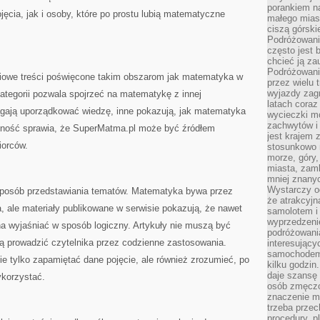
porankiem n
jęcia, jak i osoby, które po prostu lubią matematyczne
małego mias
ciszą górsk
Podróżowani
często jest 
chcieć ją z
Podróżowanie
ciowe treści poświęcone takim obszarom jak matematyka w
przez wielu 
wyjazdy zag
ategorii pozwala spojrzeć na matematykę z innej
latach coraz
gają uporządkować wiedzę, inne pokazują, jak matematyka
wycieczki mo
zachwytów i
dność sprawia, że SuperMatma.pl może być źródłem
jest krajem
iorców.
stosunkowo n
morze, góry, 
miasta, zamk
mniej znanyc
Wystarczy od
 sposób przedstawiania tematów. Matematyka bywa przez
że atrakcyj
, ale materiały publikowane w serwisie pokazują, że nawet
samolotem i
wyprzedzeni
a wyjaśniać w sposób logiczny. Artykuły nie muszą być
podróżowania
ogą prowadzić czytelnika przez codzienne zastosowania.
interesując
samochodem,
e tylko zapamiętać dane pojęcie, ale również zrozumieć, po
kilku godzin
daje szansę
ykorzystać.
osób zmęczo
znaczenie ma
trzeba prze
procedury, p