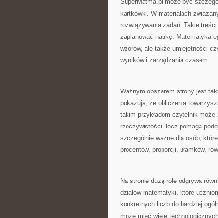
SuperMatma.pl może być szczegól
kartkówki. W materiałach związan
rozwiązywania zadań. Takie treści 
zaplanować naukę. Matematyka e
wzorów, ale także umiejętności cz
wyników i zarządzania czasem.
Ważnym obszarem strony jest takż
pokazują, że obliczenia towarzys
takim przykładom czytelnik może 
rzeczywistości, lecz pomaga podej
szczególnie ważne dla osób, które
procentów, proporcji, ułamków, rów
Na stronie dużą rolę odgrywa rów
działów matematyki, które ucznio
konkretnych liczb do bardziej ogó
może mieć wiele technologicznych