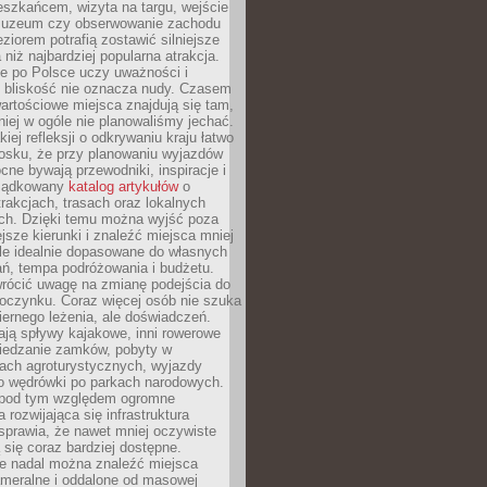
eszkańcem, wizyta na targu, wejście
muzeum czy obserwowanie zachodu
eziorem potrafią zostawić silniejsze
niż najbardziej popularna atrakcja.
e po Polsce uczy uważności i
e bliskość nie oznacza nudy. Czasem
wartościowe miejsca znajdują się tam,
iej w ogóle nie planowaliśmy jechać.
iej refleksji o odkrywaniu kraju łatwo
iosku, że przy planowaniu wyjazdów
ne bywają przewodniki, inspiracje i
rządkowany
katalog artykułów
o
trakcjach, trasach oraz lokalnych
ch. Dzięki temu można wyjść poza
ejsze kierunki i znaleźć miejsca mniej
le idealnie dopasowane do własnych
ń, tempa podróżowania i budżetu.
wrócić uwagę na zmianę podejścia do
czynku. Coraz więcej osób nie szuka
biernego leżenia, ale doświadczeń.
ają spływy kajakowe, inni rowerowe
iedzanie zamków, pobyty w
ach agroturystycznych, wyjazdy
bo wędrówki po parkach narodowych.
 pod tym względem ogromne
 rozwijająca się infrastruktura
sprawia, że nawet mniej oczywiste
ą się coraz bardziej dostępne.
e nadal można znaleźć miejsca
ameralne i oddalone od masowej