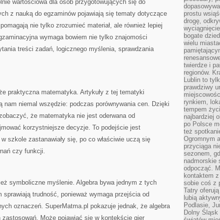
nie wartościowa dla osób przygotowujących się do
dopasowywać
ych z nauką do egzaminów pojawiają się tematy dotyczące
prostu wsiąś
drogę, odkry
pomagają nie tylko zrozumieć materiał, ale również lepiej
wyciągnięcie
bogate dzied
gzaminacyjna wymaga bowiem nie tylko znajomości
wielu miast
ytania treści zadań, logicznego myślenia, sprawdzania
pamiętający
renesansowe
twierdze i pa
regionów. K
Lublin to tyl
prawdziwy ur
e praktyczna matematyka. Artykuły z tej tematyki
miejscowośc
rynkiem, lok
zą nam niemal wszędzie: podczas porównywania cen. Dzięki
tempem życia
zobaczyć, że matematyka nie jest oderwana od
najbardziej 
po Polsce m
mować korzystniejsze decyzje. To podejście jest
też spotkani
Ogromnym at
 w szkole zastanawiały się, po co właściwie uczą się
przyciąga ni
nań czy funkcji.
sezonem, gdy
nadmorskie 
odpocząć. M
kontaktem z
nież symboliczne myślenie. Algebra bywa jednym z tych
sobie coś z 
Tatry oferuj
m sprawiają trudność, ponieważ wymaga przejścia od
lubią aktyw
Podlasie, J
lnych oznaczeń. SuperMatma.pl pokazuje jednak, że algebra
Dolny Śląsk 
 zastosowań. Może pojawiać się w kontekście gier
światów mieś