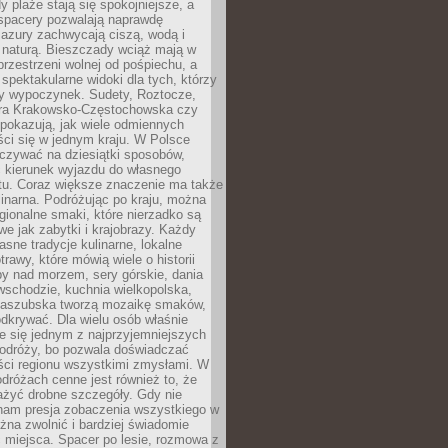
 plaże stają się spokojniejsze, a
spacery pozwalają naprawdę
azury zachwycają ciszą, wodą i
 naturą. Bieszczady wciąż mają w
przestrzeni wolnej od pośpiechu, a
ą spektakularne widoki dla tych, którzy
ny wypoczynek. Sudety, Roztocze,
ura Krakowsko-Częstochowska czy
pokazują, jak wiele odmiennych
ci się w jednym kraju. W Polsce
zywać na dziesiątki sposobów,
 kierunek wyjazdu do własnego
u. Coraz większe znaczenie ma także
linarna. Podróżując po kraju, można
ionalne smaki, które nierzadko są
we jak zabytki i krajobrazy. Każdy
asne tradycje kulinarne, lokalne
trawy, które mówią wiele o historii
y nad morzem, sery górskie, dania
wschodzie, kuchnia wielkopolska,
kaszubska tworzą mozaikę smaków,
odkrywać. Dla wielu osób właśnie
je się jednym z najprzyjemniejszych
odróży, bo pozwala doświadczać
ści regionu wszystkimi zmysłami. W
dróżach cenne jest również to, że
ażyć drobne szczegóły. Gdy nie
nam presja zobaczenia wszystkiego w
ożna zwolnić i bardziej świadomie
 miejsca. Spacer po lesie, rozmowa z