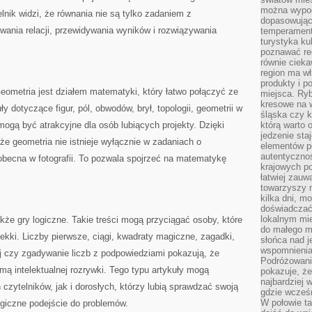
można wypoc
nik widzi, że równania nie są tylko zadaniem z
dopasowując
wania relacji, przewidywania wyników i rozwiązywania
temperament
turystyka ku
poznawać reg
równie cieka
region ma wł
produkty i po
Geometria jest działem matematyki, który łatwo połączyć ze
miejsca. Ryb
kresowe na 
y dotyczące figur, pól, obwodów, brył, topologii, geometrii w
śląska czy 
mogą być atrakcyjne dla osób lubiących projekty. Dzięki
którą warto 
jedzenie sta
e geometria nie istnieje wyłącznie w zadaniach o
elementów p
autentyczno
t obecna w fotografii. To pozwala spojrzeć na matematykę
krajowych po
łatwiej zauw
towarzyszy 
kilka dni, m
doświadczać
lokalnym mi
że gry logiczne. Takie treści mogą przyciągać osoby, które
do małego 
kki. Liczby pierwsze, ciągi, kwadraty magiczne, zagadki,
słońca nad j
wspomnienia 
j czy zgadywanie liczb z podpowiedziami pokazują, że
Podróżowani
ą intelektualnej rozrywki. Tego typu artykuły mogą
pokazuje, ż
najbardziej 
zytelników, jak i dorosłych, którzy lubią sprawdzać swoją
gdzie wcześn
W połowie tak
ogiczne podejście do problemów.