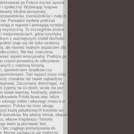
Podróżowanie po Polsce ma też wymiar
 i społeczny. Wybierając krajowe
pieramy lokalne pensjonaty,
 przewodników, rzemieślników i małych
rców. Pieniądze wydane podczas
stają w regionie i pomagają rozwijać
tę turystyczną. To szczególnie istotne
h miejscowościach, gdzie turystyka
dnym z ważniejszych źródeł dochodu.
podróż staje się nie tylko osobistą
ą, ale również realnym wsparciem dla
ołeczności. Nie bez znaczenia
ównież aspekt emocjonalny. Podróże po
ju często prowadzą do odkrywania
anych z rodzinną historią,
m, opowieściami dziadków czy
spomnieniami. Taki wyjazd może mieć
bisty charakter niż nawet najbardziej
wyprawa. Zaczynamy dostrzegać, że
ym żyjemy na co dzień, wcale nie jest
a swoje warstwy, kontrasty, piękno i
Odkrywanie Polski bywa więc także
 samego siebie i własnego miejsca w
wieści. Polska nie musi nikogo
jest kopią południowych kurortów ani
h kierunków. Ma własny klimat, własne
u, własne krajobrazy i historię.
ego warto ją poznawać bez
i bez ciągłego porównywania do
ów. Można zachwycić się mglistym