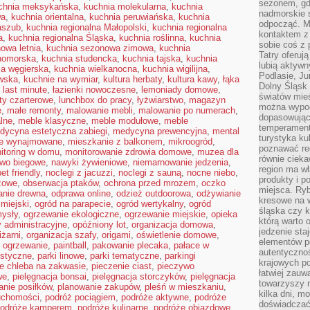
sezonem, gdy
chnia meksykańska
,
kuchnia molekularna
,
kuchnia
nadmorskie 
wa
,
kuchnia orientalna
,
kuchnia peruwiańska
,
kuchnia
odpocząć. M
aszub
,
kuchnia regionalna Małopolski
,
kuchnia regionalna
kontaktem z
a
,
kuchnia regionalna Śląska
,
kuchnia roślinna
,
kuchnia
sobie coś z 
owa letnia
,
kuchnia sezonowa zimowa
,
kuchnia
Tatry oferuj
nomorska
,
kuchnia studencka
,
kuchnia tajska
,
kuchnia
lubią aktyw
ia węgierska
,
kuchnia wielkanocna
,
kuchnia wigilijna
,
Podlasie, J
wska
,
kuchnie na wymiar
,
kultura herbaty
,
kultura kawy
,
łąka
Dolny Śląsk 
,
last minute
,
łazienki nowoczesne
,
lemoniady domowe
,
światów mieś
oty czarterowe
,
lunchbox do pracy
,
łyżwiarstwo
,
magazyn
można wypoc
e
,
małe remonty
,
malowanie mebli
,
malowanie po numerach
,
dopasowując
alne
,
meble klasyczne
,
meble modułowe
,
meble
temperament
dycyna estetyczna zabiegi
,
medycyna prewencyjna
,
mental
turystyka ku
ie wynajmowane
,
mieszkanie z balkonem
,
mikroogród
,
poznawać reg
itoring w domu
,
monitorowanie zdrowia domowe
,
muzea dla
równie cieka
two biegowe
,
nawyki żywieniowe
,
niemarnowanie jedzenia
,
region ma wł
et friendly
,
noclegi z jacuzzi
,
noclegi z sauną
,
nocne niebo
,
produkty i po
żowe
,
obserwacja ptaków
,
ochrona przed mrozem
,
oczko
miejsca. Ryb
anie drewna
,
odprawa online
,
odzież outdoorowa
,
odżywianie
kresowe na 
 miejski
,
ogród na parapecie
,
ogród wertykalny
,
ogród
śląska czy 
ysły
,
ogrzewanie ekologiczne
,
ogrzewanie miejskie
,
opieka
którą warto 
y administracyjne
,
opóźniony lot
,
organizacja domowa
,
jedzenie sta
iżarni
,
organizacja szafy
,
origami
,
oświetlenie domowe
,
elementów p
 ogrzewanie
,
paintball
,
pakowanie plecaka
,
pałace w
autentyczno
ustyczne
,
parki linowe
,
parki tematyczne
,
parkingi
krajowych po
ie chleba na zakwasie
,
pieczenie ciast
,
pieczywo
łatwiej zauw
we
,
pielęgnacja bonsai
,
pielęgnacja storczyków
,
pielęgnacja
towarzyszy 
anie posiłków
,
planowanie zakupów
,
pleśń w mieszkaniu
,
kilka dni, m
uchomości
,
podróż pociągiem
,
podróże aktywne
,
podróże
doświadczać
odróże kamperem
,
podróże kulinarne
,
podróże objazdowe
,