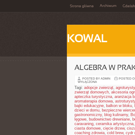
Archiwum
Strona główna
Gdańsk
KOWAL
ALGEBRA W PRA
POSTED BY ADMIN
POSTED ON
WYŁĄCZONA
Tagi:
adopcje zwierząt
,
agroturyst
zwierząt domowych
,
akcesoria og
apteczka turystyczna
,
aranżacja b
aromaterapia domowa
,
astroturyst
bajki edukacyjne
,
balkon w bloku
,
dzieci w domu
,
bezpieczne wierce
gastronomiczny
,
blog kulinarny
,
Bo
lęgowe
,
budownictwo drewniane
,
b
caravaning
,
ceramika artystyczna
ciasta domowe
,
cięcie drzew
,
cisz
coaching zdrowia
,
cold brew
,
cydr 