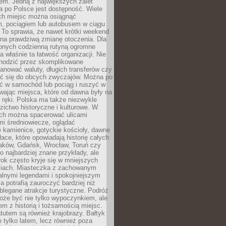
em. Jedną z największych zalet
 po Polsce jest dostępność. Wiele
ych miejsc można osiągnąć
 pociągiem lub autobusem w ciągu
. To sprawia, że nawet krótki weekend
 na prawdziwą zmianę otoczenia. Dla
nych codzienną rutyną ogromne
 właśnie ta łatwość organizacji. Nie
chodzić przez skomplikowane
lanować waluty, długich transferów czy
 się do obcych zwyczajów. Można po
ć w samochód lub pociąg i ruszyć w
wając miejsca, które od dawna były na
 ręki. Polska ma także niezwykle
zictwo historyczne i kulturowe. W
ach można spacerować ulicami
mi średniowiecze, oglądać
 kamienice, gotyckie kościoły, dawne
łace, które opowiadają historię całych
raków, Gdańsk, Wrocław, Toruń czy
ko najbardziej znane przykłady, ale
ok często kryje się w mniejszych
iach. Miasteczka z zachowanym
alnymi legendami i spokojniejszym
 potrafią zauroczyć bardziej niż
oblegane atrakcje turystyczne. Podróż
oże być nie tylko wypoczynkiem, ale
em z historią i tożsamością miejsc.
utem są również krajobrazy. Bałtyk
e tylko latem, lecz również poza