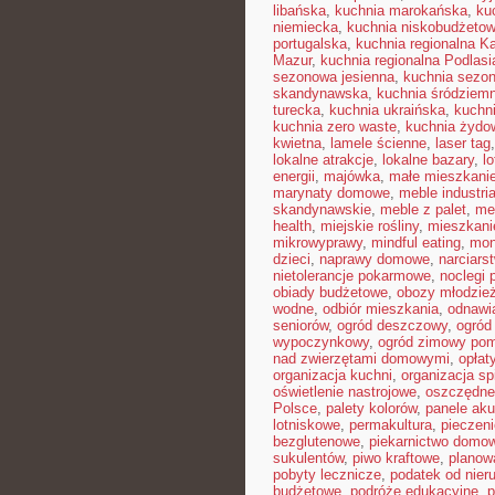
libańska
,
kuchnia marokańska
,
ku
niemiecka
,
kuchnia niskobudżeto
portugalska
,
kuchnia regionalna K
Mazur
,
kuchnia regionalna Podlasi
sezonowa jesienna
,
kuchnia sezon
skandynawska
,
kuchnia śródziem
turecka
,
kuchnia ukraińska
,
kuchn
kuchnia zero waste
,
kuchnia żydo
kwietna
,
lamele ścienne
,
laser tag
lokalne atrakcje
,
lokalne bazary
,
l
energii
,
majówka
,
małe mieszkani
marynaty domowe
,
meble industri
skandynawskie
,
meble z palet
,
me
health
,
miejskie rośliny
,
mieszkan
mikrowyprawy
,
mindful eating
,
mon
dzieci
,
naprawy domowe
,
narciars
nietolerancje pokarmowe
,
noclegi p
obiady budżetowe
,
obozy młodzie
wodne
,
odbiór mieszkania
,
odnawi
seniorów
,
ogród deszczowy
,
ogród
wypoczynkowy
,
ogród zimowy pom
nad zwierzętami domowymi
,
opłat
organizacja kuchni
,
organizacja sp
oświetlenie nastrojowe
,
oszczędne
Polsce
,
palety kolorów
,
panele ak
lotniskowe
,
permakultura
,
pieczen
bezglutenowe
,
piekarnictwo domo
sukulentów
,
piwo kraftowe
,
planow
pobyty lecznicze
,
podatek od nier
budżetowe
,
podróże edukacyjne
,
p