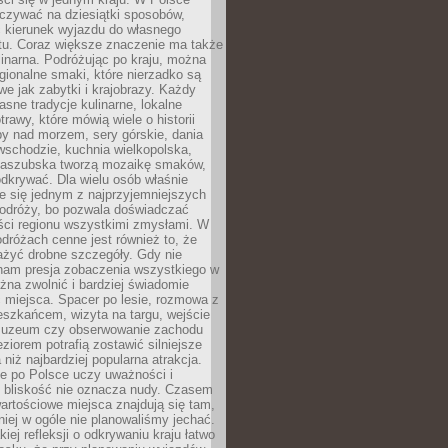
zywać na dziesiątki sposobów,
 kierunek wyjazdu do własnego
u. Coraz większe znaczenie ma także
linarna. Podróżując po kraju, można
ionalne smaki, które nierzadko są
we jak zabytki i krajobrazy. Każdy
asne tradycje kulinarne, lokalne
trawy, które mówią wiele o historii
y nad morzem, sery górskie, dania
wschodzie, kuchnia wielkopolska,
kaszubska tworzą mozaikę smaków,
odkrywać. Dla wielu osób właśnie
je się jednym z najprzyjemniejszych
odróży, bo pozwala doświadczać
ści regionu wszystkimi zmysłami. W
dróżach cenne jest również to, że
ażyć drobne szczegóły. Gdy nie
nam presja zobaczenia wszystkiego w
ożna zwolnić i bardziej świadomie
 miejsca. Spacer po lesie, rozmowa z
eszkańcem, wizyta na targu, wejście
muzeum czy obserwowanie zachodu
eziorem potrafią zostawić silniejsze
niż najbardziej popularna atrakcja.
e po Polsce uczy uważności i
e bliskość nie oznacza nudy. Czasem
wartościowe miejsca znajdują się tam,
iej w ogóle nie planowaliśmy jechać.
iej refleksji o odkrywaniu kraju łatwo