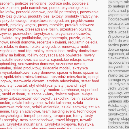
lokalnym mi
sezonem
,
podróże senioralne
,
podróże solo
,
podróże z
do małego 
óże z psem
,
pola namiotowe
,
pomoc psychologiczna
,
słońca nad j
ka lotów
,
porządki domowe
,
posiłki po treningu
,
pozwolenie
wspomnienia 
kty bez glutenu
,
produkty bez laktozy
,
produkty tradycyjne
,
Podróżowani
du przydomowego
,
projektowanie ogrodzeń
,
projektowanie
pokazuje, ż
snych
,
projekty wnętrz
,
promy morskie
,
protokół zdawczo-
najbardziej 
rawy promowe
,
przesadzanie roślin
,
przestrzeń otwarta
,
gdzie wcześn
rzywne
,
przewodniki turystyczne
,
przycinanie krzewów
,
W połowie tak
 świata
,
psy profilaktyka
,
psychoterapia
,
puzzle
,
quizy
,
dojść do wn
mowy
,
ravioli domowe
,
recenzje kawiarni
,
regulamin osiedla
,
bardzo pomoc
e
,
relaks w domu
,
relaks w ogrodzie
,
renowacja mebli
,
dobrze upo
wegańskie
,
road trip
,
rośliny cieniolubne
,
rośliny doniczkowe
regionach, a
ośliny na balkon
,
rośliny oczyszczające powietrze
,
rowery
ciekawostka
,
sałatki sezonowe
,
sanatoria
,
sąsiedzkie relacje
,
savoir-
najpopularni
apbooking
,
serowarstwo domowe
,
sezonowe owoce
,
oczywiste, a
ionalne
,
skład produktów
,
składanie modeli
,
skrzynka
zainteresowa
a wysokobiałkowe
,
sosy domowe
,
spacer w lesie
,
spiżarnia
Warto też z
e
,
spółdzielnia mieszkaniowa
,
sprzedaż mieszkania
,
sprzęt
samego wypo
kingowy
,
sterowanie głosem
,
stodoła mieszkalna
,
street food
już jedynie 
deco
,
styl coastal
,
styl eklektyczny
,
styl japandi
,
styl
Jedni wybier
ry
,
styl minimalistyczny
,
styl modern farmhouse
,
superfood
wyprawy, zw
,
sushi w domu
,
suszone kwiaty
,
świece sojowe
,
święta
gospodarstw
temy zabezpieczeń domowych
,
szkodniki roślin
,
szkolenia
wellness al
górskie
,
szlaki historyczne
,
szlaki kulinarne
,
szlaki
Polska daje
 rowerowe rodzinne
,
szlaki winiarskie
,
szlaki zamków
,
sztuka
możliwości, a
cienne
,
targi śniadaniowe
,
team building event
,
technologie
turystyczna 
lepsychologia
,
tempeh przepisy
,
terapia par
,
termy
,
testy
regiony staj
fu przepisy
,
trasy samochodowe
,
travel blogger
,
trawnik
Jednocześni
owa
,
turystyka industrialna
,
turystyka kolejowa
,
turystyka
spokojne, k
turystyka sakralna
,
ubezpieczenie podróżne
,
uprawa