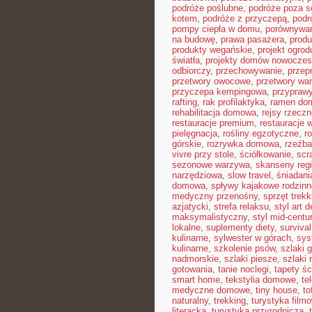
podróże poślubne
,
podróże poza 
kotem
,
podróże z przyczepą
,
podr
pompy ciepła w domu
,
porównywar
na budowę
,
prawa pasażera
,
produ
produkty wegańskie
,
projekt ogro
światła
,
projekty domów nowocze
odbiorczy
,
przechowywanie
,
przep
przetwory owocowe
,
przetwory wa
przyczepa kempingowa
,
przyprawy
rafting
,
rak profilaktyka
,
ramen do
rehabilitacja domowa
,
rejsy rzeczn
restauracje premium
,
restauracje 
pielęgnacja
,
rośliny egzotyczne
,
r
górskie
,
rozrywka domowa
,
rzeźba
vivre przy stole
,
ściółkowanie
,
scr
sezonowe warzywa
,
skanseny reg
narzędziowa
,
slow travel
,
śniadani
domowa
,
spływy kajakowe rodzinn
medyczny przenośny
,
sprzęt trek
azjatycki
,
strefa relaksu
,
styl art 
maksymalistyczny
,
styl mid-centu
lokalne
,
suplementy diety
,
survival
kulinarne
,
sylwester w górach
,
sys
kulinarne
,
szkolenie psów
,
szlaki 
nadmorskie
,
szlaki piesze
,
szlaki
gotowania
,
tanie noclegi
,
tapety ś
smart home
,
tekstylia domowe
,
te
medyczne domowe
,
tiny house
,
to
naturalny
,
trekking
,
turystyka film
literacka
,
turystyka przyrodnicza
,