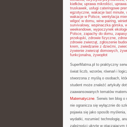
kiełków
,
uprawa mikroliści
,
uprawa
truskawek
,
usługi cateringowe pr
egzotyczne
,
wakacje last minute
,
wakacje w Polsce
,
wentylacja mie
wilgoć w domu
,
wine pairing
,
winie
survivalowy
,
wspinaczka górska
,
w
weekendowe
,
wypoczynek ekologi
Polsce
,
zapachy do domu
,
zapasy
przekąski
,
zdrowie fizyczne
,
zdrow
zdrowie zwierząt
,
zgłoszenie budo
krem
,
zwiedzanie z dziećmi
,
zwier
żywienie zwierząt domowych
,
żyw
funkcjonalna
,
żywopłot
SuperMatma.pl to praktyczny serw
świat liczb, wzorów, równań i log
stworzona z myślą o osobach, któ
student może znaleźć artykuły do
zaawansowanych tematów matemat
Matematyczne
. Serwis ten blog 
nie ogranicza się wyłącznie do sz
pojawia się jako sposób myślenia
wydatki, rozumieć technologię, an
zależności ukryte w otaczającym 