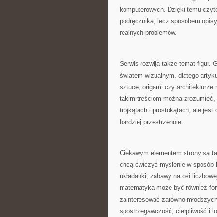
komputerowych. Dzięki temu czytel
podręcznika, lecz sposobem opisy
realnych problemów.
Serwis rozwija także temat figur. 
światem wizualnym, dlatego artykuł
sztuce, origami czy architekturze 
takim treściom można zrozumieć, ż
trójkątach i prostokątach, ale jes
bardziej przestrzennie.
Ciekawym elementem strony są tak
chcą ćwiczyć myślenie w sposób le
układanki, zabawy na osi liczbowe
matematyka może być również form
zainteresować zarówno młodszych c
spostrzegawczość, cierpliwość i l