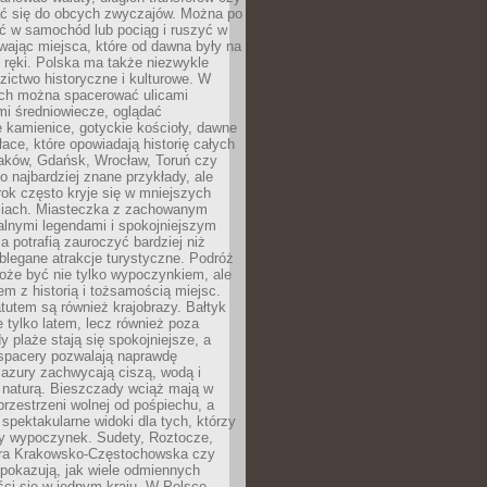
 się do obcych zwyczajów. Można po
ć w samochód lub pociąg i ruszyć w
wając miejsca, które od dawna były na
 ręki. Polska ma także niezwykle
zictwo historyczne i kulturowe. W
ach można spacerować ulicami
mi średniowiecze, oglądać
 kamienice, gotyckie kościoły, dawne
łace, które opowiadają historię całych
raków, Gdańsk, Wrocław, Toruń czy
ko najbardziej znane przykłady, ale
ok często kryje się w mniejszych
iach. Miasteczka z zachowanym
alnymi legendami i spokojniejszym
 potrafią zauroczyć bardziej niż
oblegane atrakcje turystyczne. Podróż
oże być nie tylko wypoczynkiem, ale
em z historią i tożsamością miejsc.
utem są również krajobrazy. Bałtyk
e tylko latem, lecz również poza
 plaże stają się spokojniejsze, a
spacery pozwalają naprawdę
azury zachwycają ciszą, wodą i
 naturą. Bieszczady wciąż mają w
przestrzeni wolnej od pośpiechu, a
ą spektakularne widoki dla tych, którzy
ny wypoczynek. Sudety, Roztocze,
ura Krakowsko-Częstochowska czy
pokazują, jak wiele odmiennych
ci się w jednym kraju. W Polsce