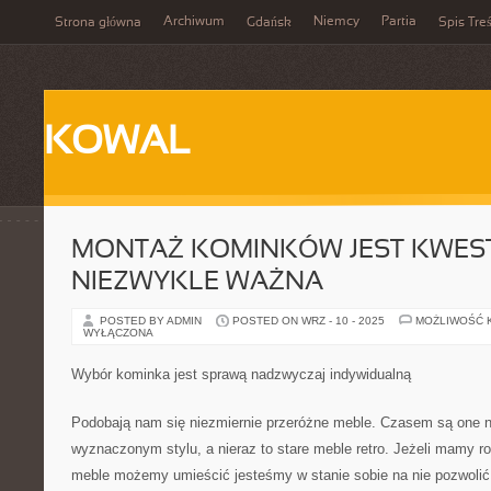
Archiwum
Niemcy
Partia
Strona główna
Gdańsk
Spis Treś
KOWAL
MONTAŻ KOMINKÓW JEST KWES
NIEZWYKLE WAŻNA
POSTED BY ADMIN
POSTED ON WRZ - 10 - 2025
MOŻLIWOŚĆ 
WYŁĄCZONA
Wybór kominka jest sprawą nadzwyczaj indywidualną
Podobają nam się niezmiernie przeróżne meble. Czasem są one
wyznaczonym stylu, a nieraz to stare meble retro. Jeżeli mamy ro
meble możemy umieścić jesteśmy w stanie sobie na nie pozwolić