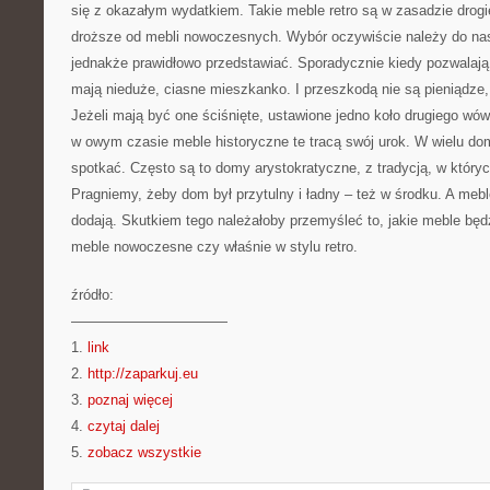
się z okazałym wydatkiem. Takie meble retro są w zasadzie drogi
droższe od mebli nowoczesnych. Wybór oczywiście należy do na
jednakże prawidłowo przedstawiać. Sporadycznie kiedy pozwalają 
mają nieduże, ciasne mieszkanko. I przeszkodą nie są pieniądze, 
Jeżeli mają być one ściśnięte, ustawione jedno koło drugiego wów
w owym czasie meble historyczne te tracą swój urok. W wielu d
spotkać. Często są to domy arystokratyczne, z tradycją, w który
Pragniemy, żeby dom był przytulny i ładny – też w środku. A meble
dodają. Skutkiem tego należałoby przemyśleć to, jakie meble bę
meble nowoczesne czy właśnie w stylu retro.
źródło:
———————————
1.
link
2.
http://zaparkuj.eu
3.
poznaj więcej
4.
czytaj dalej
5.
zobacz wszystkie