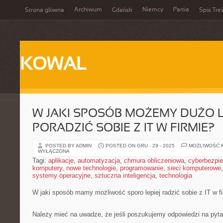
Archiwum
Niemcy
Partia
Strona główna
Gdańsk
Spis Treś
KOWAL
W JAKI SPOSÓB MOŻEMY DUŻO L
PORADZIĆ SOBIE Z IT W FIRMIE?
POSTED BY ADMIN
POSTED ON GRU - 29 - 2025
MOŻLIWOŚĆ 
WYŁĄCZONA
Tagi:
aplikacje
,
automatyzacja
,
chmura obliczeniowa
,
cyberbezpi
komputery
,
nowe technologie
,
programowanie
,
sieci komputerowe
systemy operacyjne
,
sztuczna inteligencja
,
technologia
W jaki sposób mamy możliwość sporo lepiej radzić sobie z IT w f
Należy mieć na uwadze, że jeśli poszukujemy odpowiedzi na pyta