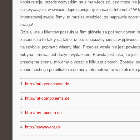
konkurencja, przede wszystkim musimy wiedzieć, czy może nie j
najzwyczajniej w świecie deprecjonujemy znacznie Internetu? W k
internetowej swojej firmy, to musisz wiedzieć, że naprawdę sporo 
uwagę!
Dzisiaj wielu klientów poszukuje firm głównie za pośrednictwem In
zasadniczo to fakty są takie, iż bez chociażby cienia wątpliwości
najszybciej poprawić własny błąd. Przecież wcale nie jest powiedz
witryna firmowa jest dużym wydatkiem. Prawda jest taka, że jeśl
przeciętna strona, mówimy o koszcie kilkuset złotych. Zostaje j
sumie hosting i przedłużenie domeny internetowe to w skali roku j
1.
http://mrl-greenhouse.de
2.
http://mt-components.de
3.
http://mv-tourism.de
4.
http://nowyevent.de